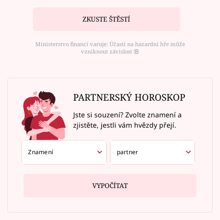
ZKUSTE ŠTĚSTÍ
Ministerstvo financí varuje: Účastí na hazardní hře může
vzniknout závislost ⑱
PARTNERSKÝ HOROSKOP
Jste si souzení? Zvolte znamení a
zjistěte, jestli vám hvězdy přejí.
VYPOČÍTAT