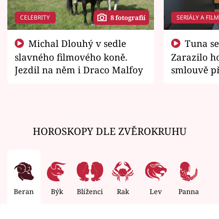
CELEBRITY
SERIÁLY A FIL
8 fotografií
Michal Dlouhý v sedle
Tuna se chtěl vrátit domů.
slavného filmového koně.
Zarazilo ho
Jezdil na něm i Draco Malfoy
smlouvě př
zemřít
HOROSKOPY DLE ZVĚROKRUHU
Beran
Býk
Blíženci
Rak
Lev
Panna
V