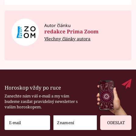
Autor článku
redakce Prima Zoom
Všechny články autora
Horoskop vždy po ruce
Zanechte nám váš e-mail a my vám
budeme zasílat pravidelný newsletter s
vaším horoskopem.
ODESLAT