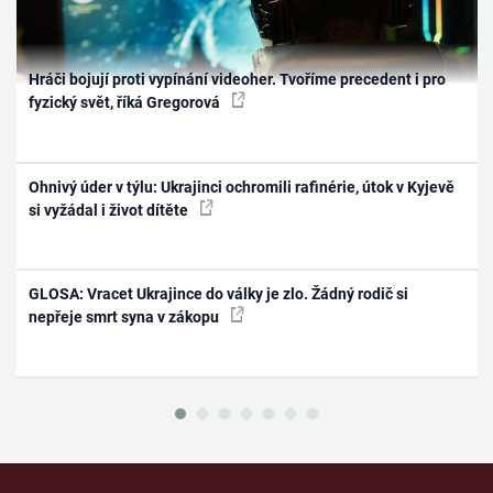
Hráči bojují proti vypínání videoher. Tvoříme precedent i pro
fyzický svět, říká Gregorová
Ohnivý úder v týlu: Ukrajinci ochromili rafinérie, útok v Kyjevě
si vyžádal i život dítěte
GLOSA: Vracet Ukrajince do války je zlo. Žádný rodič si
nepřeje smrt syna v zákopu