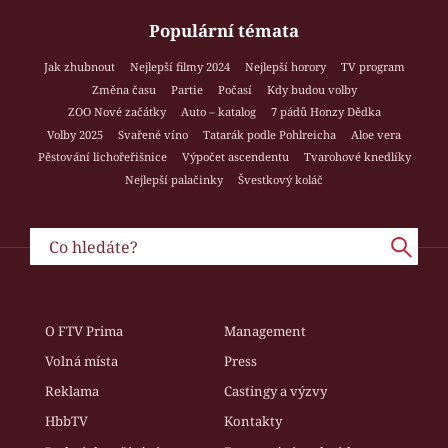
Populární témata
Jak zhubnout
Nejlepší filmy 2024
Nejlepší horory
TV program
Změna času
Partie
Počasí
Kdy budou volby
ZOO Nové začátky
Auto – katalog
7 pádů Honzy Dědka
Volby 2025
Svařené víno
Tatarák podle Pohlreicha
Aloe vera
Pěstování lichořeřišnice
Výpočet ascendentu
Tvarohové knedlíky
Nejlepší palačinky
Švestkový koláč
O FTV Prima
Management
Volná místa
Press
Reklama
Castingy a výzvy
HbbTV
Kontakty