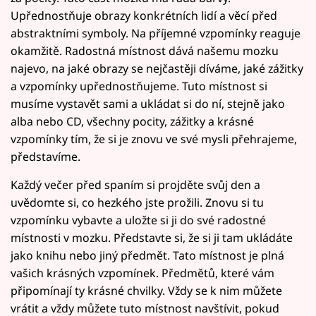
Upřednostňuje obrazy konkrétních lidí a věcí před
abstraktními symboly. Na příjemné vzpomínky reaguje
okamžitě. Radostná místnost dává našemu mozku
najevo, na jaké obrazy se nejčastěji díváme, jaké zážitky
a vzpomínky upřednostňujeme. Tuto místnost si
musíme vystavět sami a ukládat si do ní, stejně jako
alba nebo CD, všechny pocity, zážitky a krásné
vzpomínky tím, že si je znovu ve své mysli přehrajeme,
představíme.
Každý večer před spaním si projděte svůj den a
uvědomte si, co hezkého jste prožili. Znovu si tu
vzpomínku vybavte a uložte si ji do své radostné
místnosti v mozku. Představte si, že si ji tam ukládáte
jako knihu nebo jiný předmět. Tato místnost je plná
vašich krásných vzpomínek. Předmětů, které vám
připomínají ty krásné chvilky. Vždy se k nim můžete
vrátit a vždy můžete tuto místnost navštívit, pokud