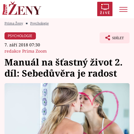
ŽIVĚ
Prima Ženy
■
Psychologie
Trendy:
Polabí
Inspekce
Prostřeno!
AYTO?
PSYCHOLOGIE
SDÍLET
Módní alarm
Zrádci
Proměny
7. září 2018 07:30
redakce Prima Zoom
Manuál na šťastný život 2.
díl: Sebedůvěra je radost
Témata
Celebrity
Vztahy
Seriály