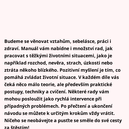
Budeme se věnovat vztahům, sebelásce, práci i
zdraví. Manuál vám nabídne i množství rad, jak
pracovat s těžkými životními situacemi, jako je
například rozchod, nevěra, strach, úzkosti nebo
ztráta někoho blízkého. Pozitivní myšlení je tím, co
pomáhá zvládat životní situace. V každém díle vás
čeká něco málo teorie, ale především praktické
postupy, techniky a cvičení. Některé rady vám
mohou posloužit jako rychlá intervence při
případných problémech. Po přečtení a ukončení
návodu se můžete k určitým krokům vždy vrátit.
Ničeho se neobávejte a pusťte se směle do své cesty
za štěstím!