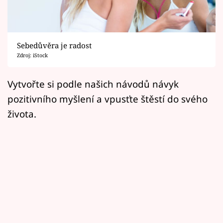
Horoskopy
Sledujte prima+
Sebedůvěra je radost
Filmový festival Karlovy Vary
Zdroj: iStock
Pořady
Vytvořte si podle našich návodů návyk
pozitivního myšlení a vpusťte štěstí do svého
Mámy sobě
života.
Přihlášení
Sledujte nás