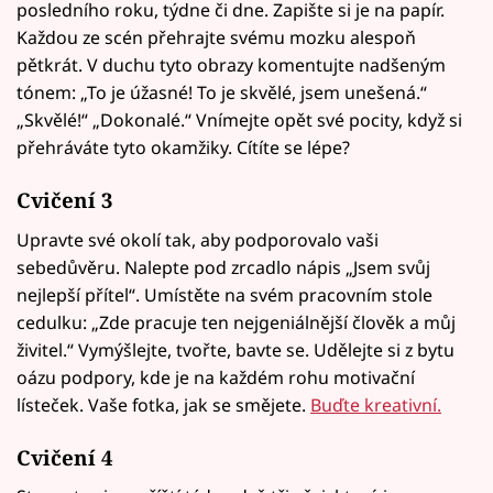
posledního roku, týdne či dne. Zapište si je na papír.
Každou ze scén přehrajte svému mozku alespoň
pětkrát. V duchu tyto obrazy komentujte nadšeným
tónem: „To je úžasné! To je skvělé, jsem unešená.“
„Skvělé!“ „Dokonalé.“ Vnímejte opět své pocity, když si
přehráváte tyto okamžiky. Cítíte se lépe?
Cvičení 3
Upravte své okolí tak, aby podporovalo vaši
sebedůvěru. Nalepte pod zrcadlo nápis „Jsem svůj
nejlepší přítel“. Umístěte na svém pracovním stole
cedulku: „Zde pracuje ten nejgeniálnější člověk a můj
živitel.“ Vymýšlejte, tvořte, bavte se. Udělejte si z bytu
oázu podpory, kde je na každém rohu motivační
lísteček. Vaše fotka, jak se smějete.
Buďte kreativní.
Cvičení 4