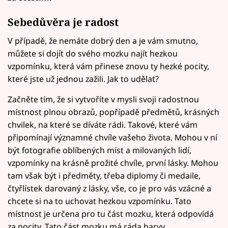
Sebedůvěra
je radost
V případě, že nemáte dobrý den a je vám smutno,
můžete si dojít do svého mozku najít hezkou
vzpomínku, která vám přinese znovu ty hezké pocity,
které jste už jednou zažili. Jak to udělat?
Začněte tím, že si vytvoříte v mysli svoji radostnou
místnost plnou obrazů, popřípadě předmětů, krásných
chvilek, na které se díváte rádi. Takové, které vám
připomínají významné chvíle vašeho života. Mohou v ní
být fotografie oblíbených míst a milovaných lidí,
vzpomínky na krásně prožité chvíle, první lásky. Mohou
tam však být i předměty, třeba diplomy či medaile,
čtyřlístek darovaný z lásky, vše, co je pro vás vzácné a
chcete si na to uchovat hezkou vzpomínku. Tato
místnost je určena pro tu část mozku, která odpovídá
za pocity. Tato část mozku má ráda barvy.