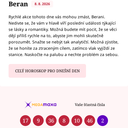
Beran
8. 8. 2026
Rychlé akce tohoto dne vás mohou zmást, Berani.
Nedivte se, že vám v hlavě víří poslední události týkající
se lásky a romantiky. Možná budete mít pocit, že se věci
dějí příliš rychle na to, abyste jim mohli skutečně
porozumět. Snažte se nebýt tak analytičtí. Možná zjistíte,
že se honíte za ztraceným cílem, zatímco vlak vyjíždí ze
stanice. Naskočte na palubu a nechte problém za sebou.
CELÝ HOROSKOP PRO DNEŠNÍ DEN
Vaše šťastná čísla
17
9
36
8
10
46
2