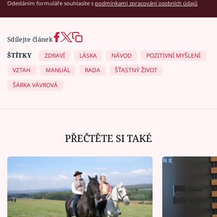
Odesláním formuláře souhlasíte s
podmínkami zpracování osobních údajů
Sdílejte článek
ŠTÍTKY
ZDRAVÍ
LÁSKA
NÁVOD
POZITIVNÍ MYŠLENÍ
VZTAH
MANUÁL
RADA
ŠŤASTNÝ ŽIVOT
ŠÁRKA VÁVROVÁ
PŘEČTĚTE SI TAKÉ