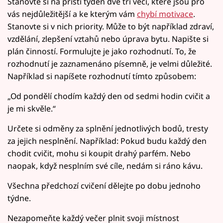
Stanovte si na příští týden dvě tři věci, které jsou pro
vás nejdůležitější a ke kterým vám
chybí motivace
.
Stanovte si v nich priority. Může to být například zdraví,
vzdělání, zlepšení vztahů nebo úprava bytu. Napište si
plán činností. Formulujte je jako rozhodnutí. To, že
rozhodnutí je zaznamenáno písemně, je velmi důležité.
Například si napíšete rozhodnutí tímto způsobem:
„Od pondělí chodím každý den od sedmi hodin cvičit a
je mi skvěle.“
Určete si odměny za splnění jednotlivých bodů, tresty
za jejich nesplnění. Například: Pokud budu každý den
chodit cvičit, mohu si koupit drahý parfém. Nebo
naopak, když nesplním své cíle, nedám si ráno kávu.
Všechna předchozí cvičení dělejte po dobu jednoho
týdne.
Nezapomeňte každý večer plnit svoji místnost