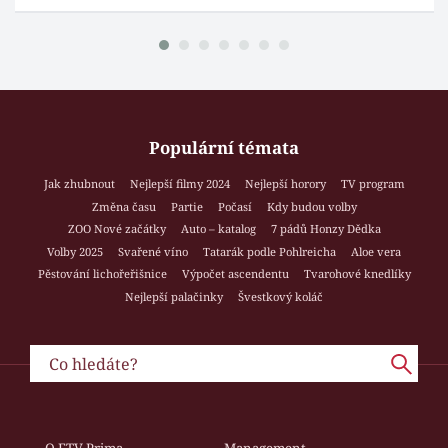
Populární témata
Jak zhubnout
Nejlepší filmy 2024
Nejlepší horory
TV program
Změna času
Partie
Počasí
Kdy budou volby
ZOO Nové začátky
Auto – katalog
7 pádů Honzy Dědka
Volby 2025
Svařené víno
Tatarák podle Pohlreicha
Aloe vera
Pěstování lichořeřišnice
Výpočet ascendentu
Tvarohové knedlíky
Nejlepší palačinky
Švestkový koláč
O FTV Prima
Management