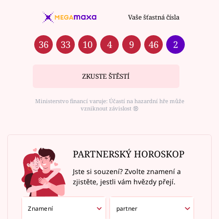
Vaše šťastná čísla
36
33
10
4
9
46
2
ZKUSTE ŠTĚSTÍ
Ministerstvo financí varuje: Účastí na hazardní hře může
vzniknout závislost ⑱
PARTNERSKÝ HOROSKOP
Jste si souzení? Zvolte znamení a
zjistěte, jestli vám hvězdy přejí.