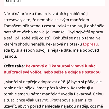
stopku
Náročná práce a řada zdravotních problémů ji
stresovaly a to, že nemohla se svým manželem
Tomášem přirozenou cestou založit rodinu, ji dohánělo
patrně ze všeho nejvíc. Její manžel jí byl největší oporou
a stáli při sobě stůj co stůj. Bohužel se našlo téma, ve
kterém shodu nenašli. Pekarová na otázku
Expresu
,
zda by si alespoň osvojila nějaké dítě, měla odpověď
jasnou.
Čtěte také:
Pekarová o Okamurovi v nové funkci.
Buď zradí své voliče, nebo selže a odejde s ostudou
„Manžel si nepřeje adoptovat dítě. Já bych si přála, ale
tohle nelze nějak lámat přes koleno. Respektuji v
tomhle směru názor manžela,“ uvedla Pekarová. Celou
situaci chce však uzavřít. „Potřebovala jsem si to
uzavřít, abych pořád nehledala nějakou naději, což mě