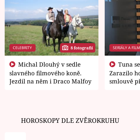
CELEBRITY
SERIÁLY A FIL
8 fotografií
Michal Dlouhý v sedle
Tuna se chtěl vrátit domů.
slavného filmového koně.
Zarazilo ho
Jezdil na něm i Draco Malfoy
smlouvě př
zemřít
HOROSKOPY DLE ZVĚROKRUHU