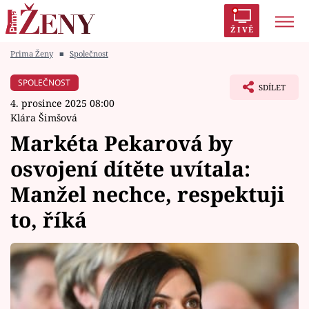
ŽIVĚ
Prima Ženy
■
Společnost
Trendy:
Polabí
Inspekce
Prostřeno!
AYTO?
SPOLEČNOST
SDÍLET
Módní alarm
Zrádci
Proměny
4. prosince 2025 08:00
Klára Šimšová
Markéta Pekarová by
osvojení dítěte uvítala:
Témata
Manžel nechce, respektuji
Celebrity
to, říká
Vztahy
Seriály