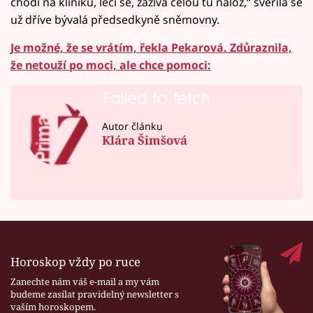
chodí na kliniku, léčí se, zažívá celou tu nálož,“ svěřila se
už dříve bývalá předsedkyně sněmovny.
Je možné, že se vrátím, řekla Pekarová. Zdůraznila,
že netouží po moci, ale chce pomoci:
Failed to fetch
Autor článku
Klára Šimšová
Horoskop vždy po ruce
Zanechte nám váš e-mail a my vám
budeme zasílat pravidelný newsletter s
vaším horoskopem.