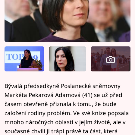
Horoskopy
Sledujte prima+
Filmový festival Karlovy Vary
Pořady
Mámy sobě
Přihlášení
Bývalá předsedkyně Poslanecké sněmovny
Markéta Pekarová Adamová (41) se už před
Sledujte nás
časem otevřeně přiznala k tomu, že bude
založení rodiny problém. Ve své knize popsala
mnoho náročných oblastí v jejím životě, ale v
současné chvíli ji trápí právě ta část, která