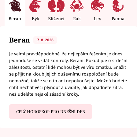
Beran
Býk
Blíženci
Rak
Lev
Panna
V
Beran
7. 8. 2026
Je velmi pravděpodobné, že nejlepším řešením je dnes
jednoduše se vzdát kontroly, Berani. Pokud jde o srdeční
záležitosti, ostatní lidé mohou být ve víru zmatku. Snažit
se přijít na kloub jejich duševnímu rozpoložení bude
nemožné, takže se o to ani nepokoušejte. Možná budete
chtít nechat věci plynout a uvidíte, jak dopadnete zítra,
než uděláte nějaké zásadní kroky.
CELÝ HOROSKOP PRO DNEŠNÍ DEN