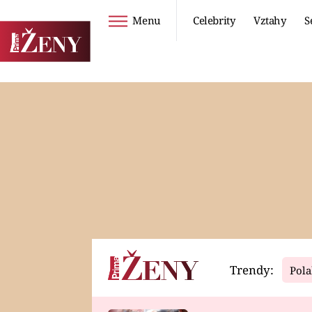
Menu
Celebrity
Vztahy
S
Seriály
Životní styl
ZOO
DIETY A HUBNUTÍ
PROSTŘENO!
CESTOVÁNÍ A
DOVOLENÁ
DUCH
ZDRAVÍ
Trendy:
Pola
Horoskopy
Video
ASTROČLÁNKY
SERIÁLY