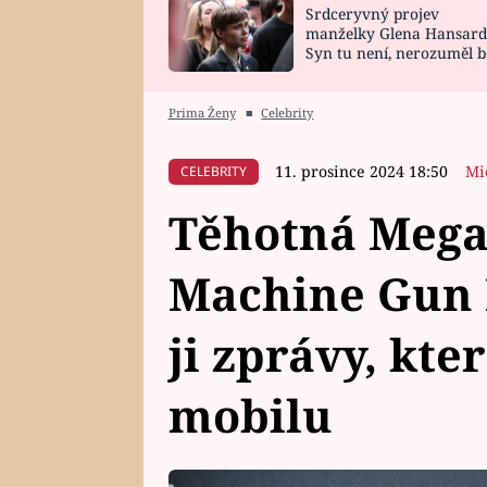
Srdceryvný projev
SNÁŘ
CELEBRITY
manželky Glena Hansard
Syn tu není, nerozuměl b
HOROSKOP NA
VAŘENÍ
tomu, vysvětlila
ROK 2023
Prima Ženy
■
Celebrity
11. prosince 2024 18:50
Mi
CELEBRITY
Těhotná Mega
Machine Gun K
ji zprávy, kte
mobilu