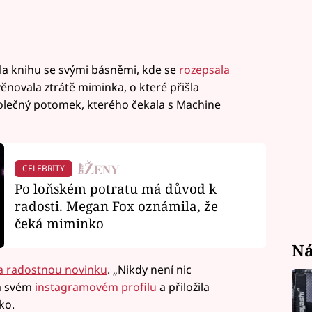
la knihu se svými básněmi, kde se
rozepsala
ěnovala ztrátě miminka, o které přišla
olečný potomek, kterého čekala s Machine
CELEBRITY
Po loňském potratu má důvod k
radosti. Megan Fox oznámila, že
čeká miminko
Ná
a radostnou novinku
. „Nikdy není nic
na svém
instagramovém profilu
a přiložila
ko.