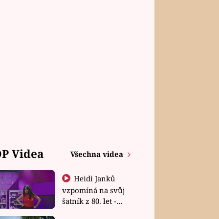
P Videa
Všechna videa
Heidi Janků
vzpomíná na svůj
šatník z 80. let -
Shopaholičky