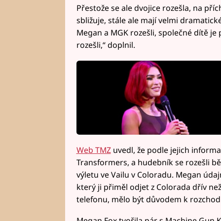
Přestože se ale dvojice rozešla, na pří
sbližuje, stále ale mají velmi dramatické
Megan a MGK rozešli, společné dítě je pr
rozešli,“ doplnil.
Web TMZ
uvedl, že podle jejich informa
Transformers, a hudebník se rozešli b
výletu ve Vailu v Coloradu. Megan údaj
který ji přiměl odjet z Colorada dřív ne
telefonu, mělo být důvodem k rozchodu
Megan Fox tvořila pár s Machine Gun K