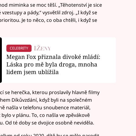
chod miminka se moc těší. „Těhotenství je sice
 vzestupy a pády,“ vysvětlil zdroj. „I když se
ioritou. Je to něco, co oba chtěli, i když se
CELEBRITY
Megan Fox přiznala divoké mládí:
Láska pro mě byla droga, mnoha
lidem jsem ublížila
cí se herečka, kterou proslavily hlavně filmy
ěhem Díkůvzdání, když byli na společném
ně našla v telefonu snoubence materiál,
ž bylo v plánu. To, co našla ve zpěvákově
. Od té doby se dvojice osobně neviděla.
ellym od roku 2020, dítě by se mělo narodit