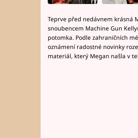
Teprve před nedávnem krásná Me
snoubencem Machine Gun Kellym
potomka. Podle zahraničních méd
oznámení radostné novinky roz
materiál, který Megan našla v t