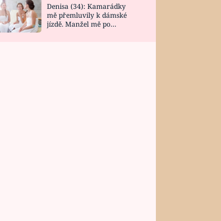
Denisa (34): Kamarádky
mě přemluvily k dámské
jízdě. Manžel mě po
návratu zaskočil