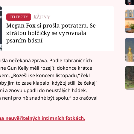
CELEBRITY
Megan Fox si prošla potratem. Se
ztrátou holčičky se vyrovnala
psaním básní
išla nečekaná zpráva. Podle zahraničních
e Gun Kelly měli rozejít, dokonce krátce
škem. „Rozešli se koncem listopadu,“ řekl
 aby jim to zase klapalo, když zjistili, že čekají
ní a znovu upadli do neustálých hádek.
a není pro ně snadné být spolu,“ pokračoval
a neuvěřitelných intimních fotkách.