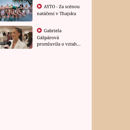
AYTO - Za scénou
natáčení v Thajsku
Gabriela
Gášpárová
promluvila o vztahu
a zakládání rodiny