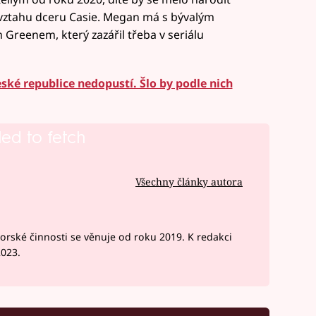
vztahu dceru Casie. Megan má s bývalým
reenem, který zazářil třeba v seriálu
eské republice nedopustí. Šlo by podle nich
led to fetch
Všechny články autora
rské činnosti se věnuje od roku 2019. K redakci
2023.