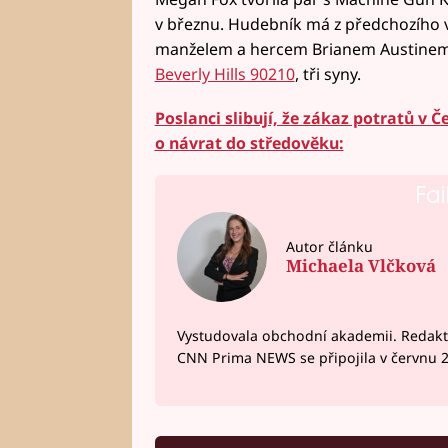
v březnu. Hudebník má z předchozího 
manželem a hercem Brianem Austinem G
Beverly Hills 90210
, tři syny.
Poslanci slibují, že zákaz potratů v Č
o návrat do středověku:
Fai
Autor článku
Michaela Vlčková
Vystudovala obchodní akademii. Redakto
CNN Prima NEWS se připojila v červnu 