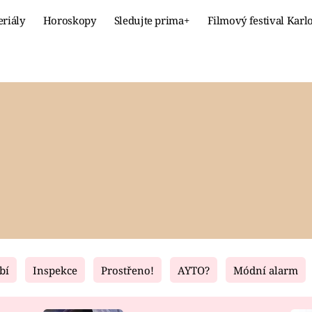
eriály
Horoskopy
Sledujte prima+
Filmový festival Karl
Celebrity
Recept
MÓDA A KRÁSA
HLAVNÍ JÍ
VZTAHY A SEX
SLADKÉ
PRIMA MAMINKA
ZDRAVÉ
bí
Inspekce
Prostřeno!
AYTO?
Módní alarm
Fresh
Living
RECEPTY
BYDLENÍ