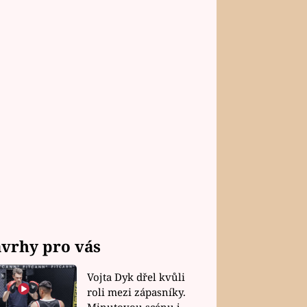
vrhy pro vás
Vojta Dyk dřel kvůli
roli mezi zápasníky.
Minutovou scénu jel