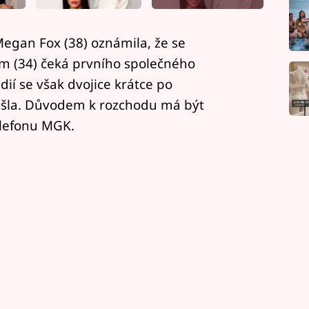
gan Fox (38) oznámila, že se
 (34) čeká prvního společného
ií se však dvojice krátce po
ešla. Důvodem k rozchodu má být
elefonu MGK.