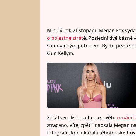
Minulý rok v listopadu Megan Fox vyda
o bolestné ztrát
ě. Poslední dvě básně v
samovolným potratem. Byl to první sp
Gun Kellym.
Začátkem listopadu pak světu
oznámil
ztraceno. Vítej zpět,“ napsala Megan 
fotografii, kde ukázala těhotenské bříš