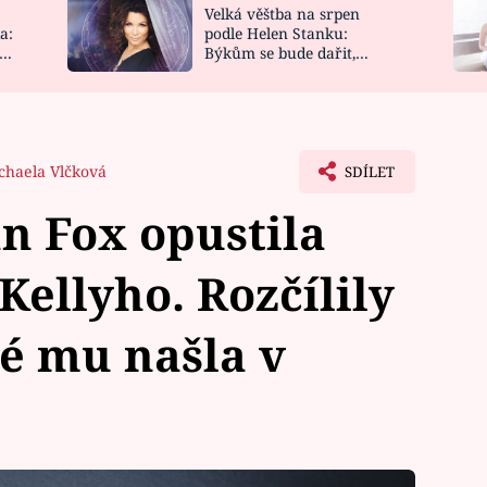
Velká věštba na srpen
NOVINKY
ZAHRADA
a:
podle Helen Stanku:
y
Býkům se bude dařit,
VIDEORECEPTY
DESIGN
Vodnáře čeká jízda
chaela Vlčková
SDÍLET
n Fox opustila
ellyho. Rozčílily
ré mu našla v