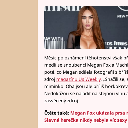
Měsíc po oznámení těhotenství však př
médií se snoubenci Megan Fox a Machin
poté, co Megan sdílela fotografii s bří
zdroj
magazínu Us Weekly
. „Snažili se,
miminko. Oba jsou ale příliš horkokrev
Nedokážou se naladit na stejnou vlnu 
zasvěcený zdroj.
Čtěte také:
Megan Fox ukázala prsa n
Slavná herečka nikdy nebyla víc sexy