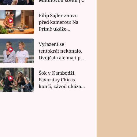
bez dubla
Filip Sajler znovu
před kamerou: Na
Primě ukáže
poctivou kuchyni i
rychlé recepty
Vyřazení se
tentokrát nekonalo.
Dvojčata ale mají po
uzavření třetí etapy
závodu nůž na krku
Šok v Kambodži.
Favoritky Chicas
končí, závod ukázal
svou nejtvrdší tvář