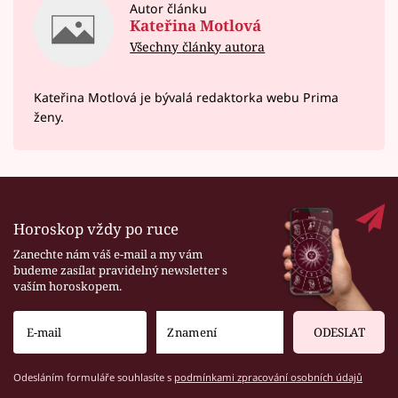
Autor článku
Kateřina Motlová
Všechny články autora
Kateřina Motlová je bývalá redaktorka webu Prima
ženy.
Horoskop vždy po ruce
Zanechte nám váš e-mail a my vám
budeme zasílat pravidelný newsletter s
vaším horoskopem.
ODESLAT
Odesláním formuláře souhlasíte s
podmínkami zpracování osobních údajů