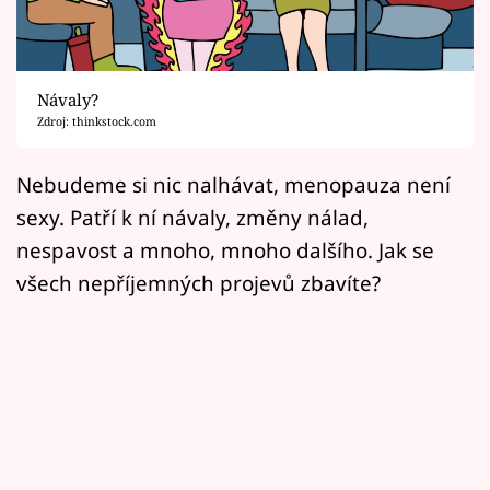
Horoskopy
Sledujte prima+
Návaly?
Filmový festival Karlovy Vary
Zdroj: thinkstock.com
Pořady
Nebudeme si nic nalhávat, menopauza není
sexy. Patří k ní návaly, změny nálad,
Mámy sobě
nespavost a mnoho, mnoho dalšího. Jak se
všech nepříjemných projevů zbavíte?
Přihlášení
Sledujte nás