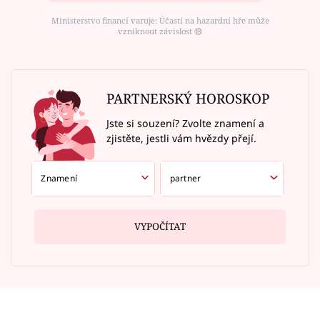
Ministerstvo financí varuje: Účastí na hazardní hře může
vzniknout závislost ⑱
PARTNERSKÝ HOROSKOP
Jste si souzení? Zvolte znamení a
zjistěte, jestli vám hvězdy přejí.
VYPOČÍTAT