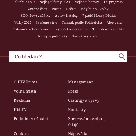
Jak zhubnout
Nejlepší filmy 2024
Nejlepší horory
TV program
Změna času
Partie
Počasí
Kdy budou volby
ZOO Nové začátky
Auto – katalog
7 pádů Honzy Dědka
Volby 2025
Svařené víno
Tatarák podle Pohlreicha
Aloe vera
Pěstování lichořeřišnice
Výpočet ascendentu
Tvarohové knedlíky
Nejlepší palačinky
Švestkový koláč
O FTV Prima
Management
Volná místa
Press
Reklama
Castingy a výzvy
HbbTV
Kontakty
Podmínky užívání
Zpracování osobních
údajů
Cookies
Nápověda