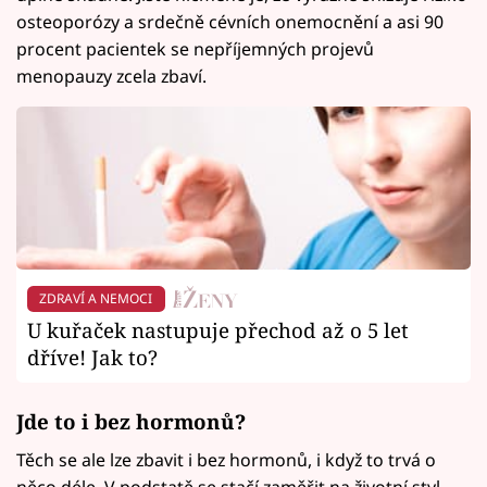
osteoporózy a srdečně cévních onemocnění a asi 90
procent pacientek se nepříjemných projevů
menopauzy zcela zbaví.
ZDRAVÍ A NEMOCI
U kuřaček nastupuje přechod až o 5 let
dříve! Jak to?
Jde to i bez hormonů?
Těch se ale lze zbavit i bez hormonů, i když to trvá o
něco déle. V podstatě se stačí zaměřit na životní styl.