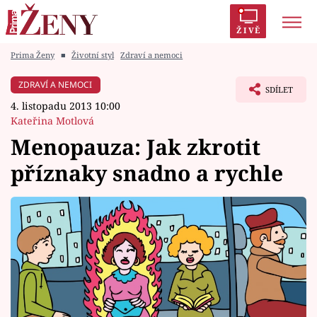
ŽIVĚ
Prima Ženy
■
Životní styl
Zdraví a nemoci
Trendy:
Polabí
Inspekce
Prostřeno!
AYTO?
ZDRAVÍ A NEMOCI
SDÍLET
Módní alarm
Zrádci
Proměny
4. listopadu 2013 10:00
Kateřina Motlová
Menopauza: Jak zkrotit
příznaky snadno a rychle
Témata
Celebrity
Vztahy
Seriály