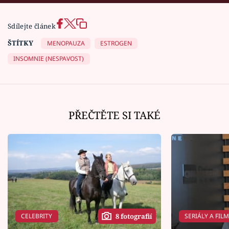
Sdílejte článek
ŠTÍTKY
MENOPAUZA
ESTROGEN
INSOMNIE (NESPAVOST)
PŘEČTĚTE SI TAKÉ
CELEBRITY
SERIÁLY A FIL
8 fotografií