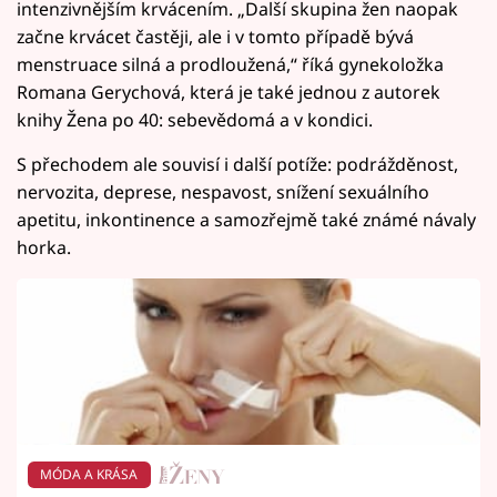
intenzivnějším krvácením. „Další skupina žen naopak
začne krvácet častěji, ale i v tomto případě bývá
menstruace silná a prodloužená,“ říká gynekoložka
Romana Gerychová, která je také jednou z autorek
knihy Žena po 40: sebevědomá a v kondici.
S přechodem ale souvisí i další potíže: podrážděnost,
nervozita, deprese, nespavost, snížení sexuálního
apetitu, inkontinence a samozřejmě také známé návaly
horka.
MÓDA A KRÁSA