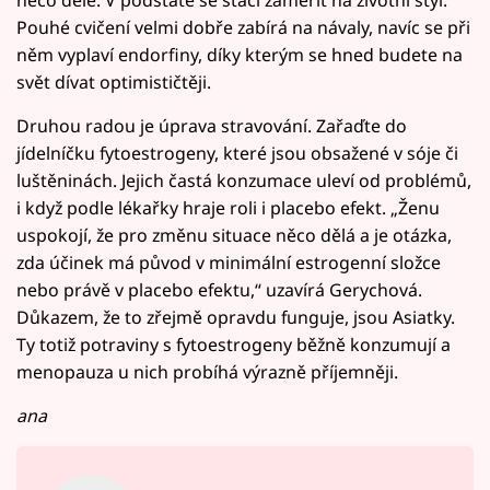
Pouhé cvičení velmi dobře zabírá na návaly, navíc se při
něm vyplaví endorfiny, díky kterým se hned budete na
svět dívat optimističtěji.
Druhou radou je úprava stravování. Zařaďte do
jídelníčku fytoestrogeny, které jsou obsažené v sóje či
luštěninách. Jejich častá konzumace uleví od problémů,
i když podle lékařky hraje roli i placebo efekt. „Ženu
uspokojí, že pro změnu situace něco dělá a je otázka,
zda účinek má původ v minimální estrogenní složce
nebo právě v placebo efektu,“ uzavírá Gerychová.
Důkazem, že to zřejmě opravdu funguje, jsou Asiatky.
Ty totiž potraviny s fytoestrogeny běžně konzumují a
menopauza u nich probíhá výrazně příjemněji.
ana