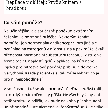
Depilace v obličeji: Pryč s knírem a
bradkou!
Co vám pomůže?
Nejúčinnějším, ale současně poněkud extrémním
řešením, je hormonální léčba. Některým ženám
pomůže i jen hormonální antikoncepce, pro jiné ale
není hladina estrogenů v ní dost silná a pak může lékař
předepsat hormonální substituční terapii. „Existuje ve
formě tablet, náplastí, gelů k aplikaci na kůži nebo
injekcí pro nitrosvalové podání,“ přibližuje doktorka
Gerychová. Každá pacientka si tak může vybrat, co je
pro ni nejpohodlnější.
V současnosti už se ale hormonální léčba neužívá tolik,
jako když k nám před lety přišla. Ne všechny ženy z ní
totiž profitují a odlišit, jak bude na koho působit, není
úplně snadné. Jisté nicméně je, že výrazně snižuje riziko