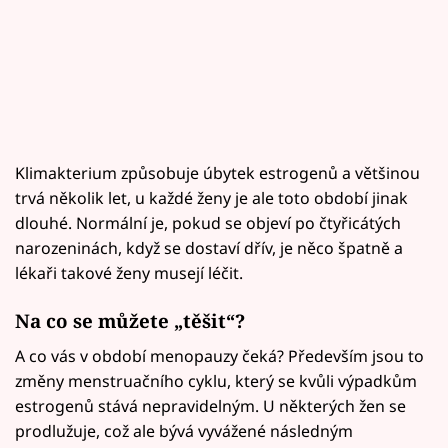
Klimakterium způsobuje úbytek estrogenů a většinou
trvá několik let, u každé ženy je ale toto období jinak
dlouhé. Normální je, pokud se objeví po čtyřicátých
narozeninách, když se dostaví dřív, je něco špatně a
lékaři takové ženy musejí léčit.
Na co se můžete „těšit“?
A co vás v období menopauzy čeká? Především jsou to
změny menstruačního cyklu, který se kvůli výpadkům
estrogenů stává nepravidelným. U některých žen se
prodlužuje, což ale bývá vyvážené následným