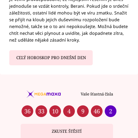
jednoduše se vzdát kontroly, Berani. Pokud jde o srdeční
záležitosti, ostatní lidé mohou být ve víru zmatku. Snažit
se přijít na kloub jejich duševnímu rozpoložení bude
nemožné, takže se o to ani nepokoušejte. Možná budete
chtít nechat věci plynout a uvidíte, jak dopadnete zítra,
než uděláte nějaké zásadní kroky.
CELÝ HOROSKOP PRO DNEŠNÍ DEN
Vaše šťastná čísla
36
33
10
4
9
46
2
ZKUSTE ŠTĚSTÍ