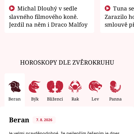
Michal Dlouhý v sedle
Tuna se chtěl vrátit domů.
slavného filmového koně.
Zarazilo ho
Jezdil na něm i Draco Malfoy
smlouvě př
zemřít
HOROSKOPY DLE ZVĚROKRUHU
Beran
Býk
Blíženci
Rak
Lev
Panna
V
Beran
7. 8. 2026
Je velmi pravděpodobné, že nejlepším řešením je dnes