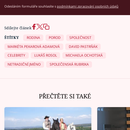
Odesláním formuláře souhlasíte s
podmínkami zpracování osobních údajů
Sdílejte článek
ŠTÍTKY
RODINA
POROD
SPOLEČNOST
MARKÉTA PEKAROVÁ ADAMOVÁ
DAVID PASTRŇÁK
CELEBRITY
LUKÁŠ ROSOL
MICHAELA OCHOTSKÁ
NETRADIČNÍ JMÉNO
SPOLEČENSKÁ RUBRIKA
PŘEČTĚTE SI TAKÉ