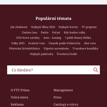
Populární témata
Jak zhubnout
Nejlepší filmy 2024
Nejlepší horory
TV program
Změna času
Partie
Počasí
Kdy budou volby
ZOO Nové začátky
Auto – katalog
7 pádů Honzy Dědka
Volby 2025
Svařené víno
Tatarák podle Pohlreicha
Aloe vera
Pěstování lichořeřišnice
Výpočet ascendentu
Tvarohové knedlíky
Nejlepší palačinky
Švestkový koláč
O FTV Prima
Management
Volná místa
Press
Reklama
Castingy a výzvy