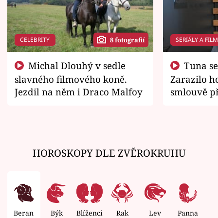
CELEBRITY
SERIÁLY A FIL
8 fotografií
Michal Dlouhý v sedle
Tuna se chtěl vrátit domů.
slavného filmového koně.
Zarazilo ho
Jezdil na něm i Draco Malfoy
smlouvě př
zemřít
HOROSKOPY DLE ZVĚROKRUHU
Beran
Býk
Blíženci
Rak
Lev
Panna
V