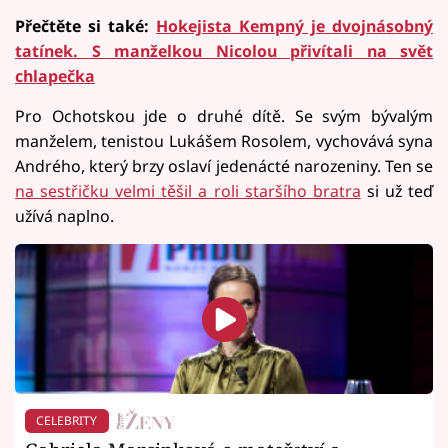
Přečtěte si také:
Hokejista Kempný je dvojnásobný
tatínek. S manželkou Nicolou přivítali na svět
chlapečka
Pro Ochotskou jde o druhé dítě. Se svým bývalým
manželem, tenistou Lukášem Rosolem, vychovává syna
Andrého, který brzy oslaví jedenácté narozeniny. Ten se
na sestřičku velmi těšil a roli staršího bratra
si už teď
užívá naplno.
CELEBRITY