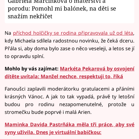
Gabriela Marcinková o mateřství a
porodu: Pomohl mi balónek, na děti se
snažím nekřičet
Na
příchod holčičky se rodina připravovala už od léta
,
kdy Michaela sdílela radostnou novinku, že čeká dceru.
Přála si, aby doma bylo zase o něco veseleji, a letos se jí
to opravdu splní.
Mohlo by vás zajímat:
Markéta Pekarová by osvojení
dítěte uvítala: Manžel nechce, respektuji to, říká
Fanoušci zaplavili moderátorku gratulacemi a přáními
krásných Vánoc. A jak to tak vypadá, právě ty letošní
budou pro rodinu nezapomenutelné, protože u
stromečku bude poprvé i malá Arien.
Maminka Davida Pastrňáka měla tři práce, aby své
syny uživila. Dnes je virtuální babičkou: