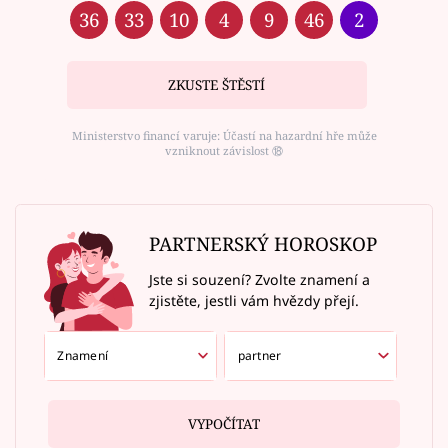
36
33
10
4
9
46
2
ZKUSTE ŠTĚSTÍ
Ministerstvo financí varuje: Účastí na hazardní hře může
vzniknout závislost ⑱
PARTNERSKÝ HOROSKOP
Jste si souzení? Zvolte znamení a
zjistěte, jestli vám hvězdy přejí.
VYPOČÍTAT