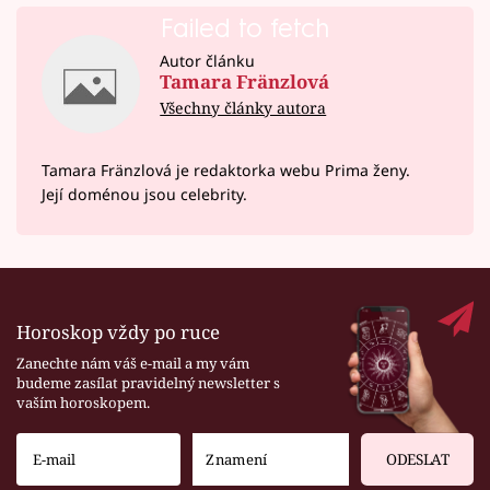
Failed to fetch
Autor článku
Tamara Fränzlová
Všechny články autora
Tamara Fränzlová je redaktorka webu Prima ženy.
Její doménou jsou celebrity.
Horoskop vždy po ruce
Zanechte nám váš e-mail a my vám
budeme zasílat pravidelný newsletter s
vaším horoskopem.
ODESLAT