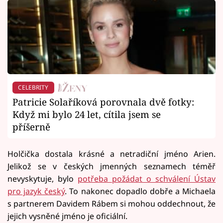
CELEBRITY
Patricie Solaříková porovnala dvě fotky:
Když mi bylo 24 let, cítila jsem se
příšerně
Holčička dostala krásné a netradiční jméno Arien.
Jelikož se v českých jmenných seznamech téměř
nevyskytuje, bylo
potřeba požádat o schválení Ústav
pro jazyk český
. To nakonec dopadlo dobře a Michaela
s partnerem Davidem Rábem si mohou oddechnout, že
jejich vysněné jméno je oficiální.