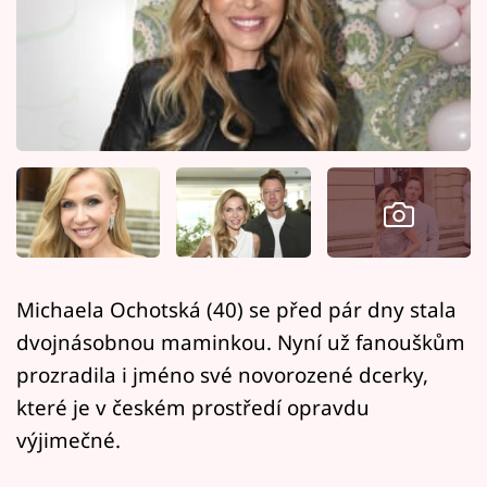
Horoskopy
Sledujte prima+
Filmový festival Karlovy Vary
Pořady
Mámy sobě
Přihlášení
Michaela Ochotská (40) se před pár dny stala
dvojnásobnou maminkou. Nyní už fanouškům
Sledujte nás
prozradila i jméno své novorozené dcerky,
které je v českém prostředí opravdu
výjimečné.