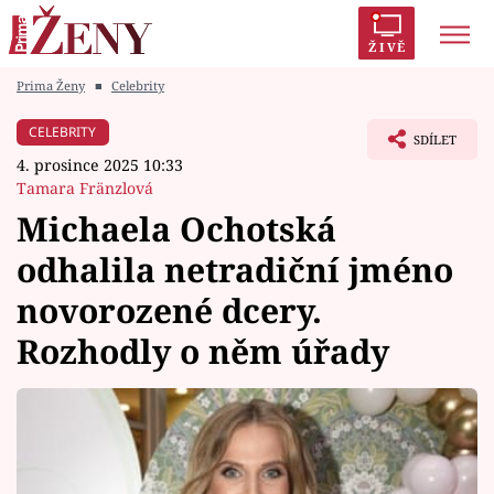
ŽIVĚ
Prima Ženy
■
Celebrity
Trendy:
Polabí
Inspekce
Prostřeno!
AYTO?
CELEBRITY
SDÍLET
Módní alarm
Zrádci
Proměny
4. prosince 2025 10:33
Tamara Fränzlová
Michaela Ochotská
odhalila netradiční jméno
Témata
novorozené dcery.
Celebrity
Rozhodly o něm úřady
Vztahy
Seriály