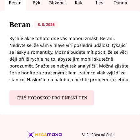
Beran
Býk
Blíženci
Rak
Lev
Panna
V
Beran
8. 8. 2026
Rychlé akce tohoto dne vás mohou zmást, Berani.
Nedivte se, že vám v hlavě víří poslední události týkající
se lásky a romantiky. Možná budete mít pocit, že se věci
dějí příliš rychle na to, abyste jim mohli skutečně
porozumět. Snažte se nebýt tak analytičtí. Možná zjistíte,
že se honíte za ztraceným cílem, zatímco vlak vyjíždí ze
stanice. Naskočte na palubu a nechte problém za sebou.
CELÝ HOROSKOP PRO DNEŠNÍ DEN
Vaše šťastná čísla