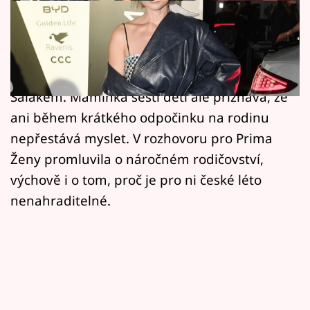
Horoskopy
Michaela Salák si na filmovém festivalu v
Sledujte prima+
Karlových Varech dopřála po dlouhé době
Filmový festival Karlovy Vary
několik dní jen s manželem Alexandrem
Salákem. Maminka šesti dětí ale přiznává, že
Pořady
ani během krátkého odpočinku na rodinu
nepřestává myslet. V rozhovoru pro Prima
Mámy sobě
Ženy promluvila o náročném rodičovství,
výchově i o tom, proč je pro ni české léto
Přihlášení
nenahraditelné.
Sledujte nás