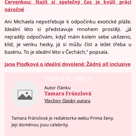
Červenkou: Najít si společný čas je kvůli práci
náročné
Ani Michaela nepotřebuje k odpočinku exotické pláže.
Ideální léto si představuje mnohem prostěji. „Já
nejraději odpočívám, když mám kolem sebe uklizeno,
klid, je venku hezky, já si můžu číst a ležet třeba u
bazénu. To je ideální léto v Čechách,“ popsala.
Jana Plodková o ideální dovolené: Žádný all inclusive
Failed to fetch
Autor článku
Tamara Fränzlová
Všechny články autora
Tamara Fränzlová je redaktorka webu Prima ženy.
Její doménou jsou celebrity.