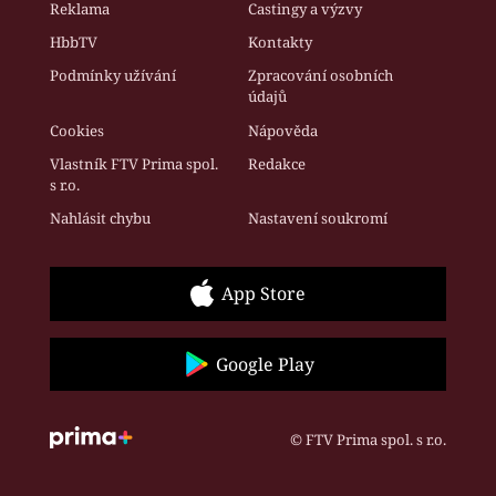
Reklama
Castingy a výzvy
HbbTV
Kontakty
Podmínky užívání
Zpracování osobních
údajů
Cookies
Nápověda
Vlastník FTV Prima spol.
Redakce
s r.o.
Nahlásit chybu
Nastavení soukromí
App Store
Google Play
© FTV Prima spol. s r.o.