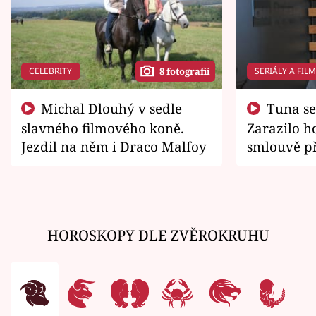
CELEBRITY
SERIÁLY A FIL
8 fotografií
Michal Dlouhý v sedle
Tuna se chtěl vrátit domů.
slavného filmového koně.
Zarazilo ho
Jezdil na něm i Draco Malfoy
smlouvě př
zemřít
HOROSKOPY DLE ZVĚROKRUHU