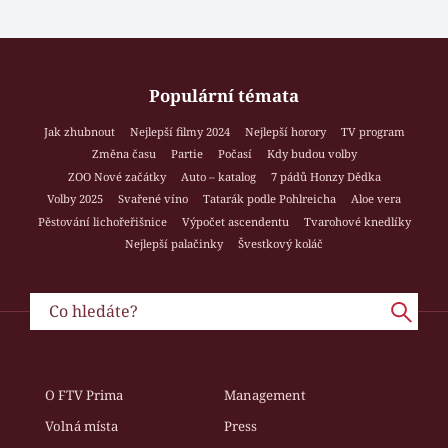
Populární témata
Jak zhubnout
Nejlepší filmy 2024
Nejlepší horory
TV program
Změna času
Partie
Počasí
Kdy budou volby
ZOO Nové začátky
Auto – katalog
7 pádů Honzy Dědka
Volby 2025
Svařené víno
Tatarák podle Pohlreicha
Aloe vera
Pěstování lichořeřišnice
Výpočet ascendentu
Tvarohové knedlíky
Nejlepší palačinky
Švestkový koláč
O FTV Prima
Management
Volná místa
Press