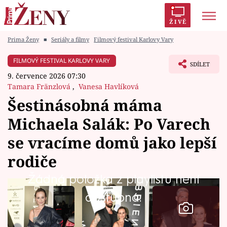
ŽIVĚ
Prima Ženy
■
Seriály a filmy
Filmový festival Karlovy Vary
Trendy:
Polabí
Inspekce
Prostřeno!
AYTO?
FILMOVÝ FESTIVAL KARLOVY VARY
SDÍLET
Módní alarm
Zrádci
Proměny
9. července 2026 07:30
Tamara Fränzlová
,
Vanesa Havlíková
Šestinásobná máma
Michaela Salák: Po Varech
Témata
se vracíme domů jako lepší
Celebrity
rodiče
Žádná položka z playlistu není
Vztahy
dostupná.
Seriály