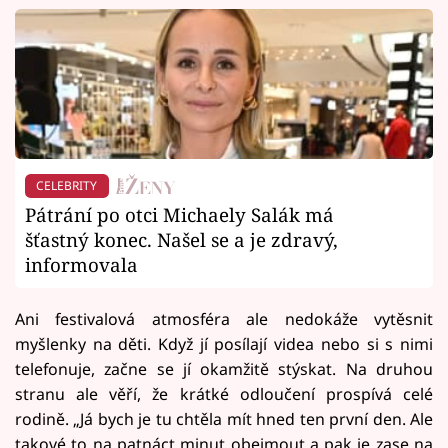
CELEBRITY
Pátrání po otci Michaely Salák má
šťastný konec. Našel se a je zdravý,
informovala
Ani festivalová atmosféra ale nedokáže vytěsnit
myšlenky na děti. Když jí posílají videa nebo si s nimi
telefonuje, začne se jí okamžitě stýskat. Na druhou
stranu ale věří, že krátké odloučení prospívá celé
rodině. „Já bych je tu chtěla mít hned ten první den. Ale
takové to na patnáct minut obejmout a pak je zase na