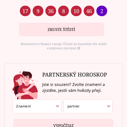
17
9
36
8
10
46
2
ZKUSTE ŠTĚSTÍ
Ministerstvo financí varuje: Účastí na hazardní hře může
vzniknout závislost ⑱
PARTNERSKÝ HOROSKOP
Jste si souzení? Zvolte znamení a
zjistěte, jestli vám hvězdy přejí.
VYPOČÍTAT