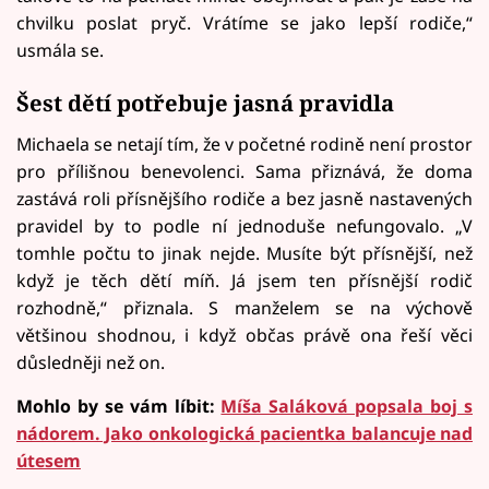
chvilku poslat pryč. Vrátíme se jako lepší rodiče,“
usmála se.
Šest dětí potřebuje jasná pravidla
Michaela se netají tím, že v početné rodině není prostor
pro přílišnou benevolenci. Sama přiznává, že doma
zastává roli přísnějšího rodiče a bez jasně nastavených
pravidel by to podle ní jednoduše nefungovalo. „V
tomhle počtu to jinak nejde. Musíte být přísnější, než
když je těch dětí míň. Já jsem ten přísnější rodič
rozhodně,“ přiznala. S manželem se na výchově
většinou shodnou, i když občas právě ona řeší věci
důsledněji než on.
Mohlo by se vám líbit:
Míša Saláková popsala boj s
nádorem. Jako onkologická pacientka balancuje nad
útesem