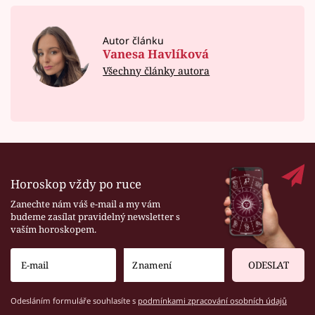
Autor článku
Vanesa Havlíková
Všechny články autora
Horoskop vždy po ruce
Zanechte nám váš e-mail a my vám
budeme zasílat pravidelný newsletter s
vaším horoskopem.
ODESLAT
Odesláním formuláře souhlasíte s
podmínkami zpracování osobních údajů