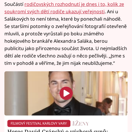
Součástí
rodičovských rozhodnutí je dnes i to, kolik ze
soukromí svých dětí rodiče ukazují veřejnosti
. Ani u
Salákových to není téma, které by ponechali náhodě.
Se staršími potomky o zveřejňování fotografií otevřeně
mluvili, a protože vyrůstali po boku známého
hokejového brankáře Alexandra Saláka, berou
publicitu jako přirozenou součást života. U nejmladších
dětí ale rodiče všechno zvažují o něco pečlivěji. „Jsme s
tím v pohodě a věříme, že jim nijak neubližujeme.“
FILMOVÝ FESTIVAL KARLOVY VARY
Herec David Gránský o výchově synů: