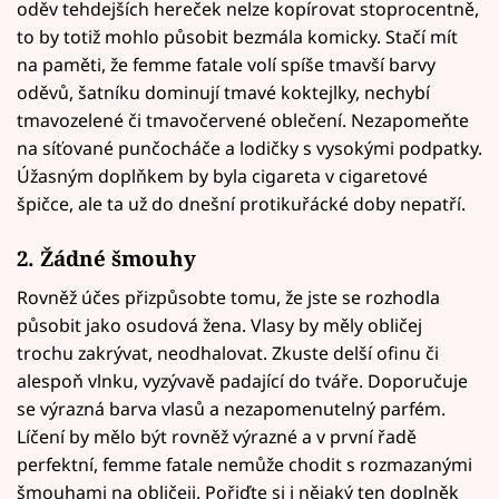
oděv tehdejších hereček nelze kopírovat stoprocentně,
to by totiž mohlo působit bezmála komicky. Stačí mít
na paměti, že femme fatale volí spíše tmavší barvy
oděvů, šatníku dominují tmavé koktejlky, nechybí
tmavozelené či tmavočervené oblečení. Nezapomeňte
na síťované punčocháče a lodičky s vysokými podpatky.
Úžasným doplňkem by byla cigareta v cigaretové
špičce, ale ta už do dnešní protikuřácké doby nepatří.
2. Žádné šmouhy
Rovněž účes přizpůsobte tomu, že jste se rozhodla
působit jako osudová žena. Vlasy by měly obličej
trochu zakrývat, neodhalovat. Zkuste delší ofinu či
alespoň vlnku, vyzývavě padající do tváře. Doporučuje
se výrazná barva vlasů a nezapomenutelný parfém.
Líčení by mělo být rovněž výrazné a v první řadě
perfektní, femme fatale nemůže chodit s rozmazanými
šmouhami na obličeji. Pořiďte si i nějaký ten doplněk