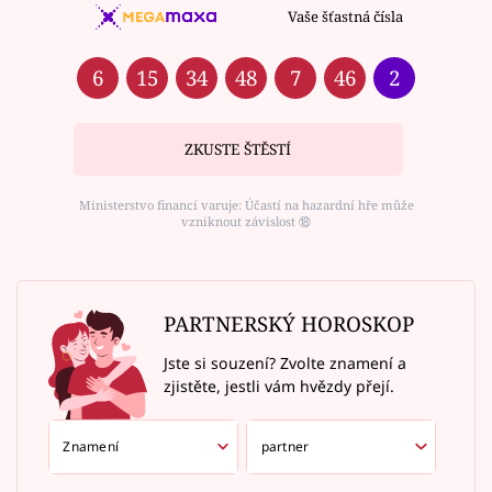
Vaše šťastná čísla
6
15
34
48
7
46
2
ZKUSTE ŠTĚSTÍ
Ministerstvo financí varuje: Účastí na hazardní hře může
vzniknout závislost ⑱
PARTNERSKÝ HOROSKOP
Jste si souzení? Zvolte znamení a
zjistěte, jestli vám hvězdy přejí.