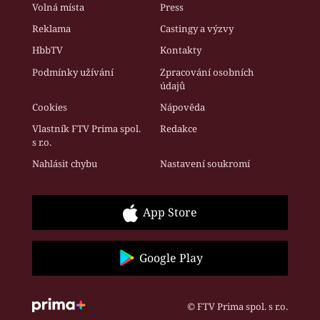
Volná místa
Press
Reklama
Castingy a výzvy
HbbTV
Kontakty
Podmínky užívání
Zpracování osobních
údajů
Cookies
Nápověda
Vlastník FTV Prima spol.
Redakce
s r.o.
Nahlásit chybu
Nastavení soukromí
App Store
Google Play
© FTV Prima spol. s r.o.