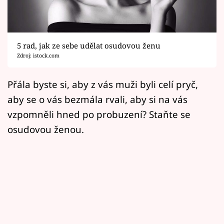
Horoskopy
Sledujte prima+
5 rad, jak ze sebe udělat osudovou ženu
Filmový festival Karlovy Vary
Zdroj: istock.com
Pořady
Přála byste si, aby z vás muži byli celí pryč,
aby se o vás bezmála rvali, aby si na vás
Mámy sobě
vzpomněli hned po probuzení? Staňte se
osudovou ženou.
Přihlášení
Sledujte nás