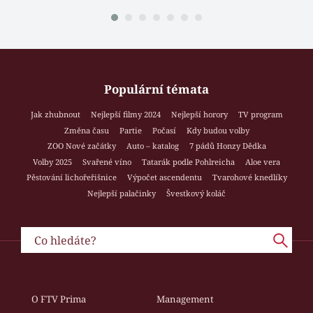
Populární témata
Jak zhubnout
Nejlepší filmy 2024
Nejlepší horory
TV program
Změna času
Partie
Počasí
Kdy budou volby
ZOO Nové začátky
Auto – katalog
7 pádů Honzy Dědka
Volby 2025
Svařené víno
Tatarák podle Pohlreicha
Aloe vera
Pěstování lichořeřišnice
Výpočet ascendentu
Tvarohové knedlíky
Nejlepší palačinky
Švestkový koláč
O FTV Prima
Management