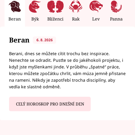
Beran
Býk
Blíženci
Rak
Lev
Panna
V
Beran
6. 8. 2026
Berani, dnes se můžete cítit trochu bez inspirace.
Nenechte se odradit. Pusťte se do jakéhokoli projektu, i
když jste myšlenkami jinde. V průběhu „špatné“ práce,
kterou můžete zpočátku chrlit, vám múza jemně přistane
na rameni. Někdy je zapotřebí trocha disciplíny, aby
vedla ke slastné odměně.
CELÝ HOROSKOP PRO DNEŠNÍ DEN