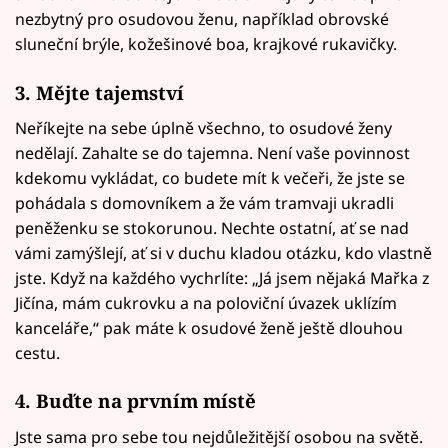
nezbytný pro osudovou ženu, například obrovské
sluneční brýle, kožešinové boa, krajkové rukavičky.
3. Mějte tajemství
Neříkejte na sebe úplně všechno, to osudové ženy
nedělají. Zahalte se do tajemna. Není vaše povinnost
kdekomu vykládat, co budete mít k večeři, že jste se
pohádala s domovníkem a že vám tramvaji ukradli
peněženku se stokorunou. Nechte ostatní, ať se nad
vámi zamýšlejí, ať si v duchu kladou otázku, kdo vlastně
jste. Když na každého vychrlíte: „Já jsem nějaká Mařka z
Jičína, mám cukrovku a na poloviční úvazek uklízím
kanceláře,“ pak máte k osudové ženě ještě dlouhou
cestu.
4. Buďte na prvním místě
Jste sama pro sebe tou nejdůležitější osobou na světě.