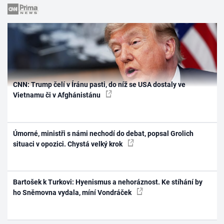
CNN: Trump čelí v Íránu pasti, do níž se USA dostaly ve
Vietnamu či v Afghánistánu
Úmorné, ministři s námi nechodí do debat, popsal Grolich
situaci v opozici. Chystá velký krok
Bartošek k Turkovi: Hyenismus a nehoráznost. Ke stíhání by
ho Sněmovna vydala, míní Vondráček