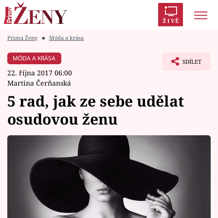
ŽIVĚ
Prima Ženy
■
Móda a krása
Trendy:
Polabí
Inspekce
Prostřeno!
AYTO?
MÓDA A KRÁSA
SDÍLET
Módní alarm
Zrádci
Proměny
22. října 2017 06:00
Martina Čerňanská
5 rad, jak ze sebe udělat
osudovou ženu
Témata
Celebrity
Vztahy
Seriály