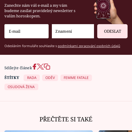
Zanechte nám váš e-mail a my vám
budeme zasílat pravidelný newsletter s
vaším horoskopem.
ODESLAT
Odesláním formuláře souhlasíte s
podmínkami zpracování osobních údajů
Sdílejte článek
ŠTÍTKY
RADA
ODĚV
FEMME FATALE
OSUDOVÁ ŽENA
PŘEČTĚTE SI TAKÉ