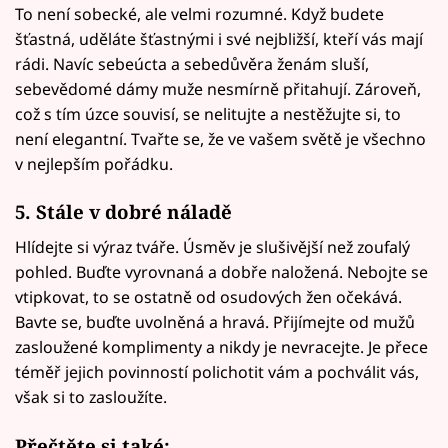
To není sobecké, ale velmi rozumné. Když budete
šťastná, uděláte šťastnými i své nejbližší, kteří vás mají
rádi. Navíc sebeúcta a sebedůvěra ženám sluší,
sebevědomé dámy muže nesmírně přitahují. Zároveň,
což s tím úzce souvisí, se nelitujte a nestěžujte si, to
není elegantní. Tvařte se, že ve vašem světě je všechno
v nejlepším pořádku.
5. Stále v dobré náladě
Hlídejte si výraz tváře. Úsměv je slušivější než zoufalý
pohled. Buďte vyrovnaná a dobře naložená. Nebojte se
vtipkovat, to se ostatně od osudových žen očekává.
Bavte se, buďte uvolněná a hravá. Přijímejte od mužů
zasloužené komplimenty a nikdy je nevracejte. Je přece
téměř jejich povinností polichotit vám a pochválit vás,
však si to zasloužíte.
Přečtěte si také: