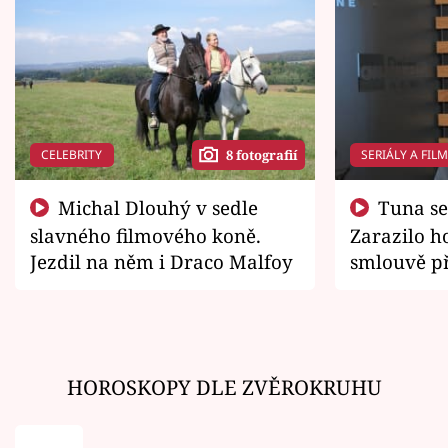
CELEBRITY
SERIÁLY A FIL
8 fotografií
Michal Dlouhý v sedle
Tuna se chtěl vrátit domů.
slavného filmového koně.
Zarazilo ho
Jezdil na něm i Draco Malfoy
smlouvě př
zemřít
HOROSKOPY DLE ZVĚROKRUHU