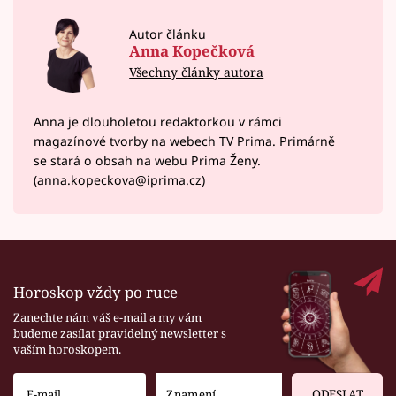
Autor článku
Anna Kopečková
Všechny články autora
Anna je dlouholetou redaktorkou v rámci
magazínové tvorby na webech TV Prima. Primárně
se stará o obsah na webu Prima Ženy.
(anna.kopeckova@iprima.cz)
Horoskop vždy po ruce
Zanechte nám váš e-mail a my vám
budeme zasílat pravidelný newsletter s
vaším horoskopem.
ODESLAT