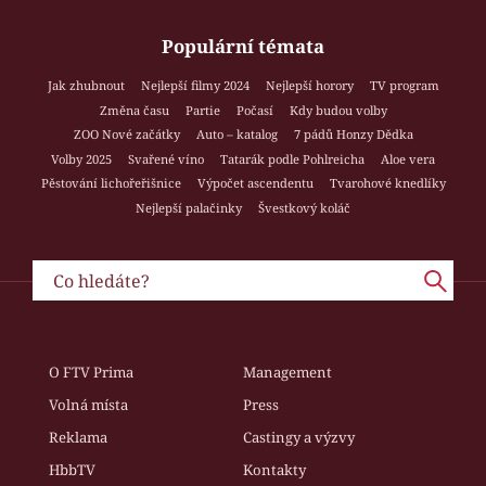
Populární témata
Jak zhubnout
Nejlepší filmy 2024
Nejlepší horory
TV program
Změna času
Partie
Počasí
Kdy budou volby
ZOO Nové začátky
Auto – katalog
7 pádů Honzy Dědka
Volby 2025
Svařené víno
Tatarák podle Pohlreicha
Aloe vera
Pěstování lichořeřišnice
Výpočet ascendentu
Tvarohové knedlíky
Nejlepší palačinky
Švestkový koláč
O FTV Prima
Management
Volná místa
Press
Reklama
Castingy a výzvy
HbbTV
Kontakty