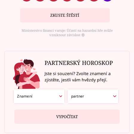
ZKUSTE ŠTĚSTÍ
Ministerstvo financí varuje: Účastí na hazardní hře může
vzniknout závislost ⑱
PARTNERSKÝ HOROSKOP
Jste si souzení? Zvolte znamení a
zjistěte, jestli vám hvězdy přejí.
VYPOČÍTAT