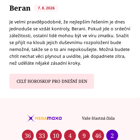
Beran
7. 8. 2026
Je velmi pravděpodobné, že nejlepším řešením je dnes
jednoduše se vzdát kontroly, Berani. Pokud jde o srdeční
záležitosti, ostatní lidé mohou být ve víru zmatku. Snažit
se přijít na kloub jejich duševnímu rozpoložení bude
nemožné, takže se o to ani nepokoušejte. Možná budete
chtít nechat věci plynout a uvidíte, jak dopadnete zítra,
než uděláte nějaké zásadní kroky.
CELÝ HOROSKOP PRO DNEŠNÍ DEN
Vaše šťastná čísla
36
33
10
4
9
46
2