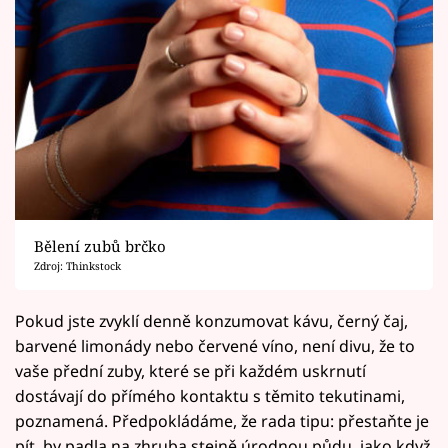
Bělení zubů brčko
Zdroj: Thinkstock
Pokud jste zvyklí denně konzumovat kávu, černý čaj,
barvené limonády nebo červené víno, není divu, že to
vaše přední zuby, které se při každém uskrnutí
dostávají do přímého kontaktu s těmito tekutinami,
poznamená. Předpokládáme, že rada tipu: přestaňte je
pít, by padla na zhruba stejně úrodnou půdu, jako když