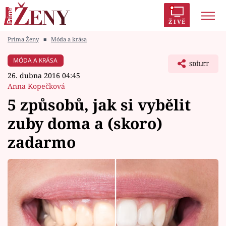
ŽIVĚ
Prima Ženy
■
Móda a krása
Trendy:
Polabí
Inspekce
Prostřeno!
AYTO?
MÓDA A KRÁSA
SDÍLET
Módní alarm
Zrádci
Proměny
26. dubna 2016 04:45
Anna Kopečková
5 způsobů, jak si vybělit
zuby doma a (skoro)
Témata
zadarmo
Celebrity
Vztahy
Seriály