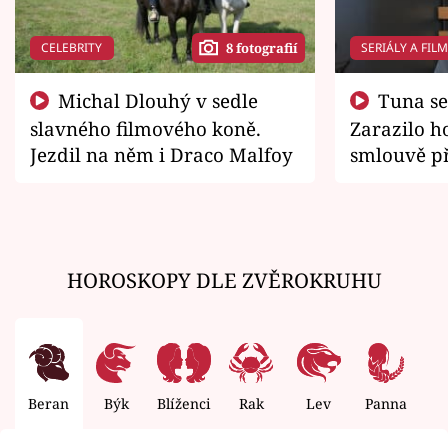
CELEBRITY
SERIÁLY A FIL
8 fotografií
Michal Dlouhý v sedle
Tuna se chtěl vrátit domů.
slavného filmového koně.
Zarazilo ho
Jezdil na něm i Draco Malfoy
smlouvě př
zemřít
HOROSKOPY DLE ZVĚROKRUHU
Beran
Býk
Blíženci
Rak
Lev
Panna
V