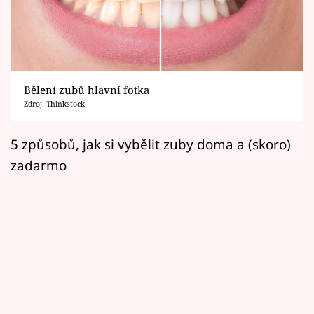
Horoskopy
Sledujte prima+
Filmový festival Karlovy Vary
Bělení zubů hlavní fotka
Pořady
Zdroj: Thinkstock
Mámy sobě
5 způsobů, jak si vybělit zuby doma a (skoro)
zadarmo
Přihlášení
Sledujte nás