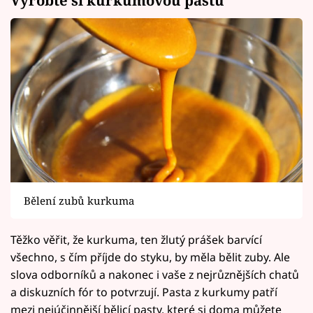
Vyrobte si kurkumovou pastu
Bělení zubů kurkuma
Těžko věřit, že kurkuma, ten žlutý prášek barvící
všechno, s čím příjde do styku, by měla bělit zuby. Ale
slova odborníků a nakonec i vaše z nejrůznějších chatů
a diskuzních fór to potvrzují. Pasta z kurkumy patří
mezi nejúčinnější bělicí pasty, které si doma můžete