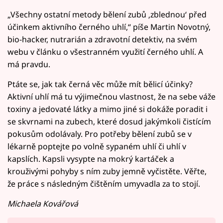
„Všechny ostatní metody bělení zubů ‚zblednou‘ před
účinkem aktivního černého uhlí,“ píše Martin Novotný,
bio-hacker, nutrarián a zdravotní detektiv, na svém
webu v článku o všestranném využití černého uhlí. A
má pravdu.
Ptáte se, jak tak černá věc může mít bělicí účinky?
Aktivní uhlí má tu výjimečnou vlastnost, že na sebe váže
toxiny a jedovaté látky a mimo jiné si dokáže poradit i
se skvrnami na zubech, které dosud jakýmkoli čistícím
pokusům odolávaly. Pro potřeby bělení zubů se v
lékarně poptejte po volně sypaném uhlí či uhlí v
kapslích. Kapsli vysypte na mokrý kartáček a
krouživými pohyby s ním zuby jemně vyčistěte. Věřte,
že práce s následným čištěním umyvadla za to stojí.
Michaela Kovářová