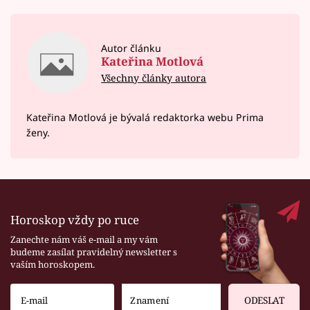
Autor článku
Kateřina Motlová
Všechny články autora
Kateřina Motlová je bývalá redaktorka webu Prima
ženy.
Horoskop vždy po ruce
Zanechte nám váš e-mail a my vám
budeme zasílat pravidelný newsletter s
vaším horoskopem.
ODESLAT