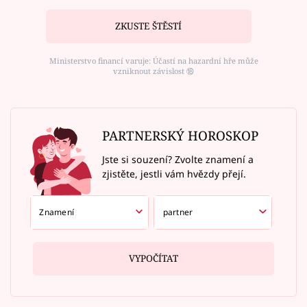
ZKUSTE ŠTĚSTÍ
Ministerstvo financí varuje: Účastí na hazardní hře může
vzniknout závislost ⑱
PARTNERSKÝ HOROSKOP
Jste si souzení? Zvolte znamení a
zjistěte, jestli vám hvězdy přejí.
VYPOČÍTAT