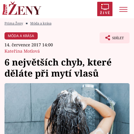
ŽIVĚ
Prima Ženy
■
Móda a krása
Trendy:
Polabí
Inspekce
Prostřeno!
AYTO?
MÓDA A KRÁSA
SDÍLET
Módní alarm
Zrádci
Proměny
14. července 2017 14:00
Kateřina Motlová
6 největších chyb, které
děláte při mytí vlasů
Témata
Celebrity
Vztahy
Seriály