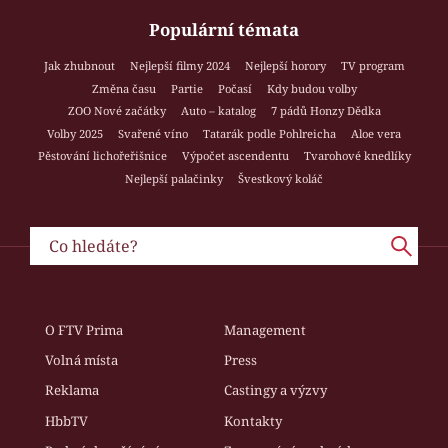
Populární témata
Jak zhubnout
Nejlepší filmy 2024
Nejlepší horory
TV program
Změna času
Partie
Počasí
Kdy budou volby
ZOO Nové začátky
Auto – katalog
7 pádů Honzy Dědka
Volby 2025
Svařené víno
Tatarák podle Pohlreicha
Aloe vera
Pěstování lichořeřišnice
Výpočet ascendentu
Tvarohové knedlíky
Nejlepší palačinky
Švestkový koláč
O FTV Prima
Management
Volná místa
Press
Reklama
Castingy a výzvy
HbbTV
Kontakty