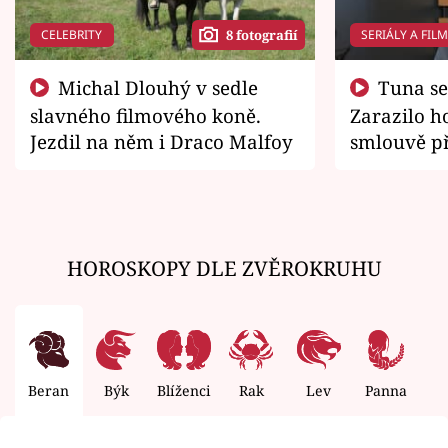
CELEBRITY
SERIÁLY A FIL
8 fotografií
Michal Dlouhý v sedle
Tuna se chtěl vrátit domů.
slavného filmového koně.
Zarazilo ho
Jezdil na něm i Draco Malfoy
smlouvě př
zemřít
HOROSKOPY DLE ZVĚROKRUHU
Beran
Býk
Blíženci
Rak
Lev
Panna
V