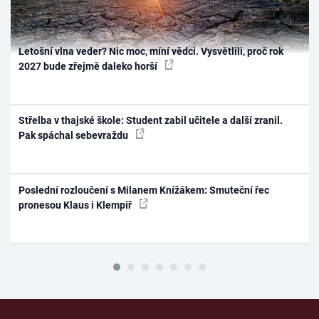
Letošní vlna veder? Nic moc, míní vědci. Vysvětlili, proč rok
2027 bude zřejmě daleko horší
Střelba v thajské škole: Student zabil učitele a další zranil.
Pak spáchal sebevraždu
Poslední rozloučení s Milanem Knížákem: Smuteční řec
pronesou Klaus i Klempíř