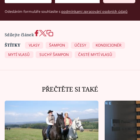
Odesláním formuláře souhlasíte s
podmínkami zpracování osobních údajů
Sdílejte článek
ŠTÍTKY
VLASY
ŠAMPON
ÚČESY
KONDICIONÉR
MYTÍ VLASŮ
SUCHÝ ŠAMPON
ČASTÉ MYTÍ VLASŮ
PŘEČTĚTE SI TAKÉ