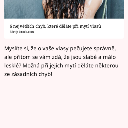
Horoskopy
Sledujte prima+
6 největších chyb, které děláte při mytí vlasů
Filmový festival Karlovy Vary
Zdroj: istock.com
Pořady
Myslíte si, že o vaše vlasy pečujete správně,
ale přitom se vám zdá, že jsou slabé a málo
Mámy sobě
lesklé? Možná při jejich mytí děláte některou
ze zásadních chyb!
Přihlášení
Sledujte nás