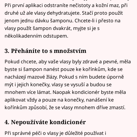
Při první aplikaci odstraníte nečistoty a kožní maz, při
druhé už ale vlasy dehydratujete. Stačí proto použít
jenom jednu dávku šamponu. Chcete-li i přesto na
vlasy použít šampon dvakrát, myjte si je s
několikadenním odstupem.
3. Přeháníte to s množstvím
Pokud chcete, aby vaše vlasy byly zdravé a pevné, měla
byste si šampon nanést pouze ke kořínkům, kde se
nacházejí mazové žlázy. Pokud s ním budete úporně
mýt i jejich konečky, vlasy se vysuší a budou se
mnohem více lámat. Naopak kondicionér byste měla
aplikovat vždy a pouze na konečky, nanášení ke
kořínkům způsobí, že se vlasy mnohem dříve zmastí.
4. Nepoužíváte kondicionér
Při správné péči o vlasy je důležité používat i