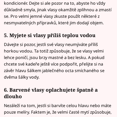
kondicionér. Dejte si ale pozor na to, abyste ho vždy
důkladně smyla, jinak vlasy okamžitě zplihnou a zmastí
se. Pro velmi jemné vlasy zkuste použít některé z
nesmyvatelných přípravků, které jim dodají objem.
5. Myjete si vlasy příliš teplou vodou
Dávejte si pozor, jestli své vlasy neumýváte příliš
horkou vodou. Ta totiž způsobuje, že se vlasy velmi
lehce poničí, jsou brzy mastné a bez lesku. A pokud
chcete své kadeře ještě více podpořit, přelijte si na
závěr hlavu šálkem jablečného octa smíchaného se
dvěma šálky vody.
6. Barvené vlasy oplachujete špatně a
dlouho
Nezáleží na tom, jestli si barvíte celou hlavu nebo máte
pouze melíry. Faktem je, že velmi časté mytí způsobuje,