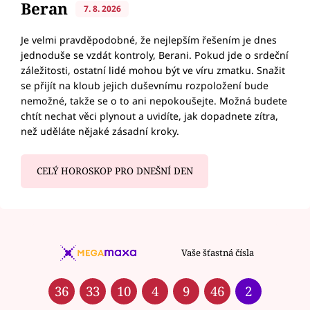
Beran
7. 8. 2026
Je velmi pravděpodobné, že nejlepším řešením je dnes
jednoduše se vzdát kontroly, Berani. Pokud jde o srdeční
záležitosti, ostatní lidé mohou být ve víru zmatku. Snažit
se přijít na kloub jejich duševnímu rozpoložení bude
nemožné, takže se o to ani nepokoušejte. Možná budete
chtít nechat věci plynout a uvidíte, jak dopadnete zítra,
než uděláte nějaké zásadní kroky.
CELÝ HOROSKOP PRO DNEŠNÍ DEN
Vaše šťastná čísla
36
33
10
4
9
46
2