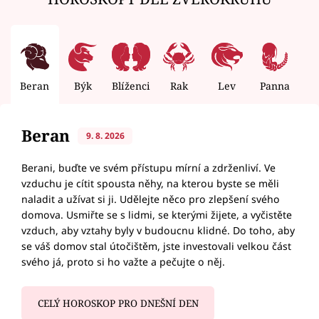
Beran
Býk
Blíženci
Rak
Lev
Panna
V
Beran
9. 8. 2026
Berani, buďte ve svém přístupu mírní a zdrženliví. Ve
vzduchu je cítit spousta něhy, na kterou byste se měli
naladit a užívat si ji. Udělejte něco pro zlepšení svého
domova. Usmiřte se s lidmi, se kterými žijete, a vyčistěte
vzduch, aby vztahy byly v budoucnu klidné. Do toho, aby
se váš domov stal útočištěm, jste investovali velkou část
svého já, proto si ho važte a pečujte o něj.
CELÝ HOROSKOP PRO DNEŠNÍ DEN