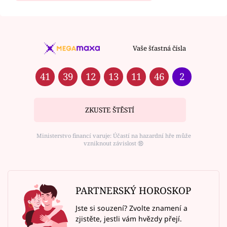
Vaše šťastná čísla
41
39
12
13
11
46
2
ZKUSTE ŠTĚSTÍ
Ministerstvo financí varuje: Účastí na hazardní hře může
vzniknout závislost ⑱
PARTNERSKÝ HOROSKOP
Jste si souzení? Zvolte znamení a
zjistěte, jestli vám hvězdy přejí.