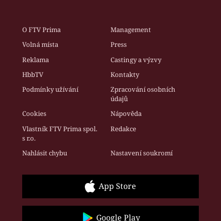
O FTV Prima
Management
Volná místa
Press
Reklama
Castingy a výzvy
HbbTV
Kontakty
Podmínky užívání
Zpracování osobních
údajů
Cookies
Nápověda
Vlastník FTV Prima spol.
Redakce
s r.o.
Nahlásit chybu
Nastavení soukromí
App Store
Google Play