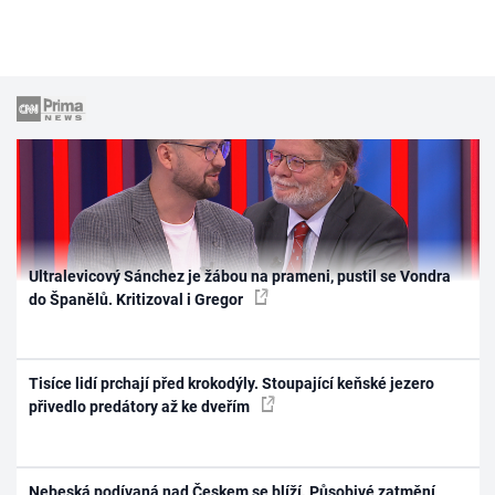
Ultralevicový Sánchez je žábou na prameni, pustil se Vondra
do Španělů. Kritizoval i Gregor
Tisíce lidí prchají před krokodýly. Stoupající keňské jezero
přivedlo predátory až ke dveřím
Nebeská podívaná nad Českem se blíží. Působivé zatmění