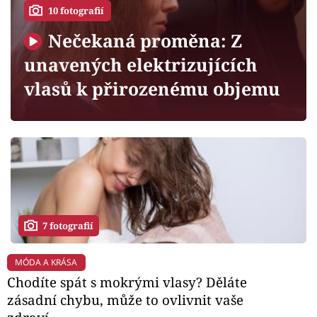
Horoskopy
10 fotografií
Sledujte prima+
Nečekaná proměna: Z
unavených elektrizujících
Filmový festival Karlovy Vary
vlasů k přirozenému objemu
Pořady
Mámy sobě
Přihlášení
7 fotografií
Sledujte nás
MÓDA A KRÁSA
Chodíte spát s mokrými vlasy? Děláte
zásadní chybu, může to ovlivnit vaše