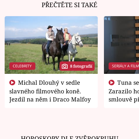
PŘEČTĚTE SI TAKÉ
CELEBRITY
SERIÁLY A FIL
8 fotografií
Michal Dlouhý v sedle
Tuna se chtěl vrátit domů.
slavného filmového koně.
Zarazilo ho
Jezdil na něm i Draco Malfoy
smlouvě př
zemřít
HOROSKOPY DLE ZVĚROKRUHU