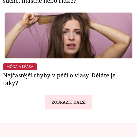
suché, mastné nebo řídké?
MÓDA A KRÁSA
Nejčastější chyby v péči o vlasy. Děláte je
taky?
ZOBRAZIT DALŠÍ