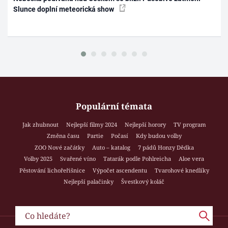
Slunce doplní meteorická show
Populární témata
Jak zhubnout
Nejlepší filmy 2024
Nejlepší horory
TV program
Změna času
Partie
Počasí
Kdy budou volby
ZOO Nové začátky
Auto – katalog
7 pádů Honzy Dědka
Volby 2025
Svařené víno
Tatarák podle Pohlreicha
Aloe vera
Pěstování lichořeřišnice
Výpočet ascendentu
Tvarohové knedlíky
Nejlepší palačinky
Švestkový koláč