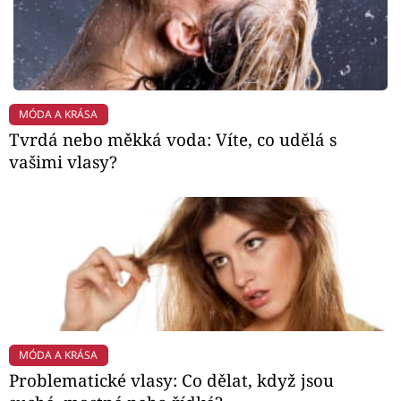
MÓDA A KRÁSA
Tvrdá nebo měkká voda: Víte, co udělá s
vašimi vlasy?
MÓDA A KRÁSA
Problematické vlasy: Co dělat, když jsou