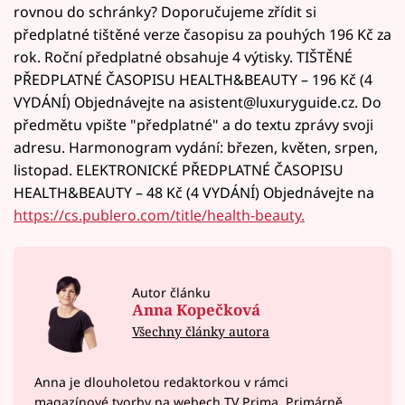
rovnou do schránky? Doporučujeme zřídit si
předplatné tištěné verze časopisu za pouhých 196 Kč za
rok. Roční předplatné obsahuje 4 výtisky. TIŠTĚNÉ
PŘEDPLATNÉ ČASOPISU HEALTH&BEAUTY – 196 Kč (4
VYDÁNÍ) Objednávejte na asistent@luxuryguide.cz. Do
předmětu vpište "předplatné" a do textu zprávy svoji
adresu. Harmonogram vydání: březen, květen, srpen,
listopad. ELEKTRONICKÉ PŘEDPLATNÉ ČASOPISU
HEALTH&BEAUTY – 48 Kč (4 VYDÁNÍ) Objednávejte na
https://cs.publero.com/title/health-beauty.
Autor článku
Anna Kopečková
Všechny články autora
Anna je dlouholetou redaktorkou v rámci
magazínové tvorby na webech TV Prima. Primárně