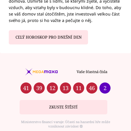
domova. Usmiřte se s lidmi, se kterými žijete, a vyčistěte
vzduch, aby vztahy byly v budoucnu klidné. Do toho, aby
se váš domov stal útočištěm, jste investovali velkou část
svého já, proto si ho važte a pečujte o něj.
CELÝ HOROSKOP PRO DNEŠNÍ DEN
Vaše šťastná čísla
41
39
12
13
11
46
2
ZKUSTE ŠTĚSTÍ
Ministerstvo financí varuje: Účastí na hazardní hře může
vzniknout závislost ⑱