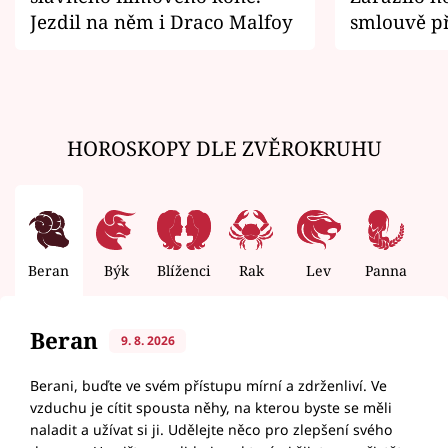
Jezdil na něm i Draco Malfoy
smlouvě př
zemřít
HOROSKOPY DLE ZVĚROKRUHU
Beran
Býk
Blíženci
Rak
Lev
Panna
V
Beran
9. 8. 2026
Berani, buďte ve svém přístupu mírní a zdrženliví. Ve
vzduchu je cítit spousta něhy, na kterou byste se měli
naladit a užívat si ji. Udělejte něco pro zlepšení svého