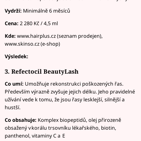
Vydrží:
Minimálně 6 měsíců
Cena:
2 280 Kč / 4,5 ml
Kde:
www.hairplus.cz (seznam prodejen),
www.skinso.cz (e-shop)
Výsledek:
3. Refectocil BeautyLash
Co umí:
Umožňuje rekonstrukci poškozených řas.
Především výrazně zvyšuje jejich délku. Jeho pravidelné
užívání vede k tomu, že jsou řasy lesklejší, silnější a
hustší.
Co obsahuje:
Komplex biopeptidů, olej přirozeně
obsažený v korálu trsovníku lékařského, biotin,
panthenol, vitaminy C a E