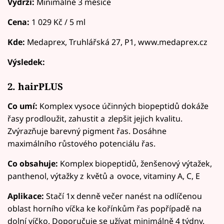
Vydrží:
Minimálně 3 měsíce
Cena:
1 029 Kč / 5 ml
Kde:
Medaprex, Truhlářská 27, P1, www.medaprex.cz
Výsledek:
2. hairPLUS
Co umí:
Komplex vysoce účinných biopeptidů dokáže
řasy prodloužit, zahustit a zlepšit jejich kvalitu.
Zvýrazňuje barevný pigment řas. Dosáhne
maximálního růstového potenciálu řas.
Co obsahuje:
Komplex biopeptidů, ženšenový výtažek,
panthenol, výtažky z květů a ovoce, vitaminy A, C, E
Aplikace:
Stačí 1x denně večer nanést na odlíčenou
oblast horního víčka ke kořínkům řas popřípadě na
dolní víčko. Doporučuje se užívat minimálně 4 týdny.