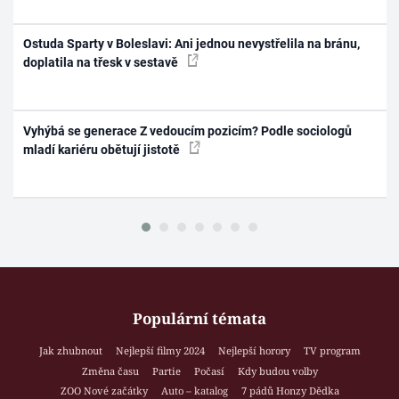
Ostuda Sparty v Boleslavi: Ani jednou nevystřelila na bránu,
doplatila na třesk v sestavě
Vyhýbá se generace Z vedoucím pozicím? Podle sociologů
mladí kariéru obětují jistotě
Populární témata
Jak zhubnout
Nejlepší filmy 2024
Nejlepší horory
TV program
Změna času
Partie
Počasí
Kdy budou volby
ZOO Nové začátky
Auto – katalog
7 pádů Honzy Dědka