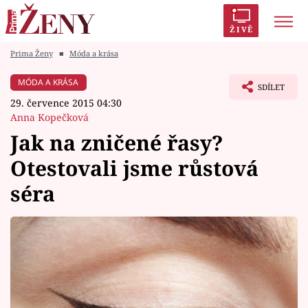
ŽIVĚ
Prima Ženy
■
Móda a krása
Trendy:
Polabí
Inspekce
Prostřeno!
AYTO?
MÓDA A KRÁSA
SDÍLET
Módní alarm
Zrádci
Proměny
29. července 2015 04:30
Anna Kopečková
Jak na zničené řasy?
Otestovali jsme růstová
Témata
séra
Celebrity
Vztahy
Seriály