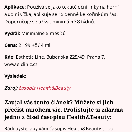
Aplikace:
Používá se jako tekuté oční linky na horní
a dolní víčka, aplikuje se 1x denně ke kořínkům řas.
Doporučuje se užívat minimálně 8 týdnů.
Vydrží:
Minimálně 5 měsíců
Cena:
2 199 Kč / 4 ml
Kde:
Esthetic Line, Bubenská 225/49, Praha 7,
www.elclinic.cz
Výsledek:
Zdroj:
časopis Health&Beauty
Zaujal vás tento článek? Můžete si jich
přečíst mnohem víc. Prolistujte si zdarma
jedno z čísel časopisu
Health&Beauty:
Rádi byste, aby vám časopis Health&Beauty chodil