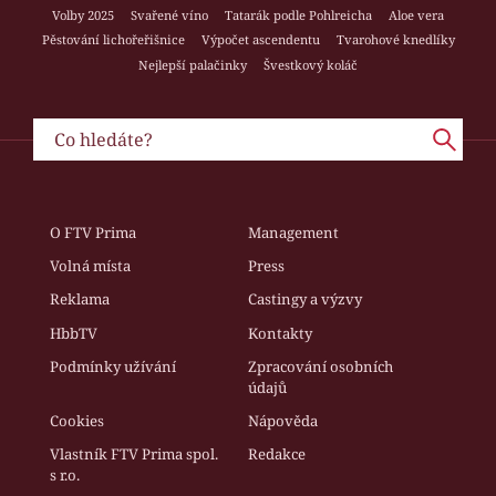
Volby 2025
Svařené víno
Tatarák podle Pohlreicha
Aloe vera
Pěstování lichořeřišnice
Výpočet ascendentu
Tvarohové knedlíky
Nejlepší palačinky
Švestkový koláč
O FTV Prima
Management
Volná místa
Press
Reklama
Castingy a výzvy
HbbTV
Kontakty
Podmínky užívání
Zpracování osobních
údajů
Cookies
Nápověda
Vlastník FTV Prima spol.
Redakce
s r.o.