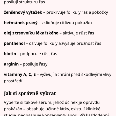
posilují strukturu řas
ženšenový výtažek
– prokrvuje folikuly řas a pokožky
heřmánek pravý
– zklidňuje citlivou pokožku
olej z trsovníku lékařského
– aktivuje růst řas
panthenol
– oživuje folikuly a zvyšuje pružnost řas
biotin
– podporuje růst řas
arginin
– posiluje řasy
vitaminy A, C, E
– vyživují a chrání před škodlivými vlivy
prostředí
Jak si správně vybrat
Vyberte si takové sérum, jehož účinek je opravdu
prokázán – obsahuje účinné látky, existují klinické
studie, neobsahuje konzervanty apod. Při každodenní