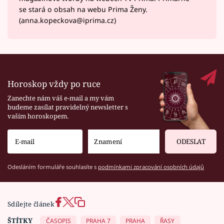
se stará o obsah na webu Prima Ženy.
(anna.kopeckova@iprima.cz)
Horoskop vždy po ruce
Zanechte nám váš e-mail a my vám
budeme zasílat pravidelný newsletter s
vaším horoskopem.
ODESLAT
Odesláním formuláře souhlasíte s
podmínkami zpracování osobních údajů
Sdílejte článek
ŠTÍTKY
ČASOPIS
PRAHA 7
PRAHA
ŘASY