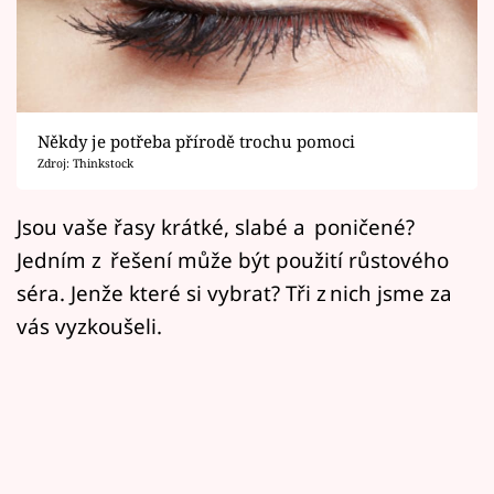
Horoskopy
Sledujte prima+
Filmový festival Karlovy Vary
Někdy je potřeba přírodě trochu pomoci
Pořady
Zdroj: Thinkstock
Mámy sobě
Jsou vaše řasy krátké, slabé a poničené?
Jedním z řešení může být použití růstového
Přihlášení
séra. Jenže které si vybrat? Tři z nich jsme za
vás vyzkoušeli.
Sledujte nás