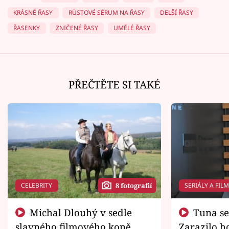
KRÁSNÉ ŘASY
RŮSTOVÉ SÉRUM NA ŘASY
DELŠÍ ŘASY
ŘASENKY
ZNIČENÉ ŘASY
UMĚLÉ ŘASY
PŘEČTĚTE SI TAKÉ
CELEBRITY
SERIÁLY A FIL
8 fotografií
Michal Dlouhý v sedle
Tuna se chtěl vrátit domů.
slavného filmového koně.
Zarazilo ho