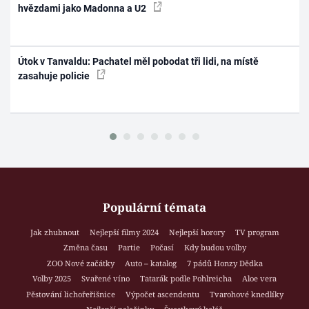
hvězdami jako Madonna a U2
Útok v Tanvaldu: Pachatel měl pobodat tři lidi, na místě
zasahuje policie
Populární témata
Jak zhubnout
Nejlepší filmy 2024
Nejlepší horory
TV program
Změna času
Partie
Počasí
Kdy budou volby
ZOO Nové začátky
Auto – katalog
7 pádů Honzy Dědka
Volby 2025
Svařené víno
Tatarák podle Pohlreicha
Aloe vera
Pěstování lichořeřišnice
Výpočet ascendentu
Tvarohové knedlíky