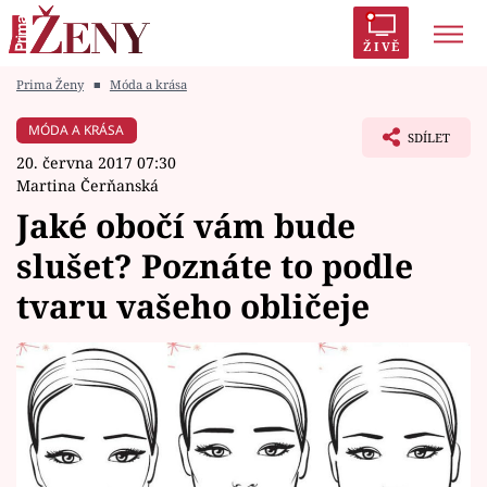
ŽIVĚ
Prima Ženy
■
Móda a krása
Trendy:
Polabí
Inspekce
Prostřeno!
AYTO?
MÓDA A KRÁSA
SDÍLET
Módní alarm
Zrádci
Proměny
20. června 2017 07:30
Martina Čerňanská
Jaké obočí vám bude
slušet? Poznáte to podle
Témata
tvaru vašeho obličeje
Celebrity
Vztahy
Seriály