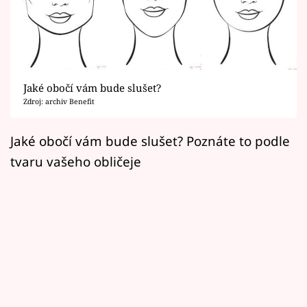
Horoskopy
Sledujte prima+
Filmový festival Karlovy Vary
Jaké obočí vám bude slušet?
Pořady
Zdroj: archiv Benefit
Mámy sobě
Jaké obočí vám bude slušet? Poznáte to podle
tvaru vašeho obličeje
Přihlášení
Sledujte nás