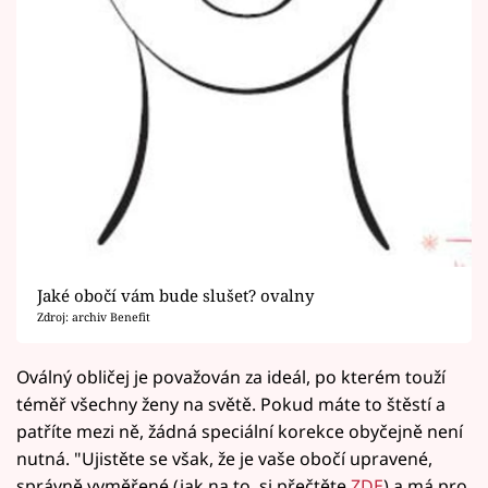
Jaké obočí vám bude slušet? ovalny
Zdroj: archiv Benefit
Oválný obličej je považován za ideál, po kterém touží
téměř všechny ženy na světě. Pokud máte to štěstí a
patříte mezi ně, žádná speciální korekce obyčejně není
nutná. "Ujistěte se však, že je vaše obočí upravené,
správně vyměřené (jak na to, si přečtěte
ZDE
) a má pro