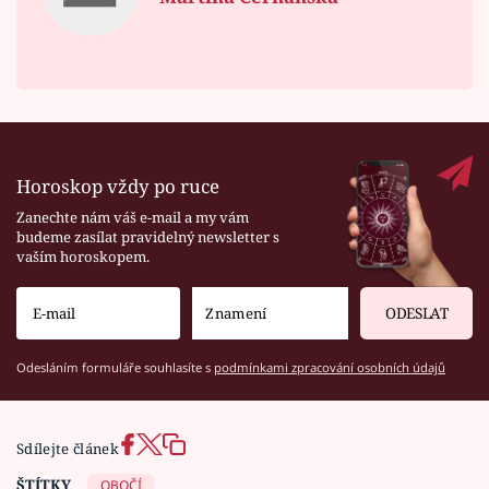
Horoskop vždy po ruce
Zanechte nám váš e-mail a my vám
budeme zasílat pravidelný newsletter s
vaším horoskopem.
ODESLAT
Odesláním formuláře souhlasíte s
podmínkami zpracování osobních údajů
Sdílejte článek
ŠTÍTKY
OBOČÍ