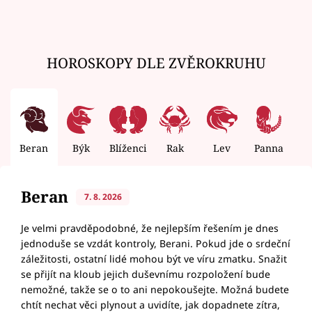
HOROSKOPY DLE ZVĚROKRUHU
Beran
Býk
Blíženci
Rak
Lev
Panna
V
Beran
7. 8. 2026
Je velmi pravděpodobné, že nejlepším řešením je dnes
jednoduše se vzdát kontroly, Berani. Pokud jde o srdeční
záležitosti, ostatní lidé mohou být ve víru zmatku. Snažit
se přijít na kloub jejich duševnímu rozpoložení bude
nemožné, takže se o to ani nepokoušejte. Možná budete
chtít nechat věci plynout a uvidíte, jak dopadnete zítra,