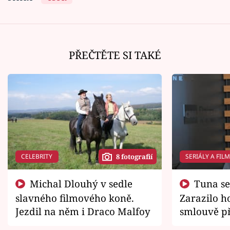
PŘEČTĚTE SI TAKÉ
CELEBRITY
SERIÁLY A FIL
8 fotografií
Michal Dlouhý v sedle
Tuna se chtěl vrátit domů.
slavného filmového koně.
Zarazilo ho
Jezdil na něm i Draco Malfoy
smlouvě př
zemřít