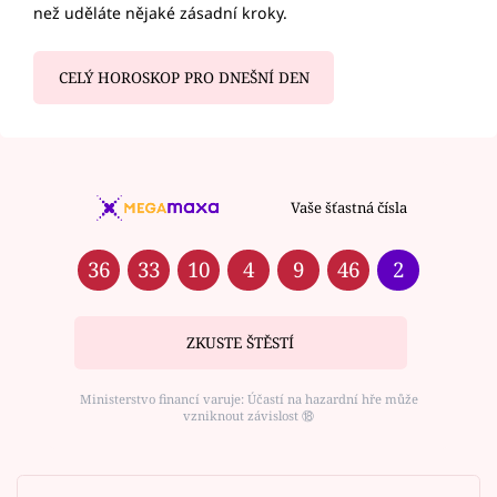
než uděláte nějaké zásadní kroky.
CELÝ HOROSKOP PRO DNEŠNÍ DEN
Vaše šťastná čísla
36
33
10
4
9
46
2
ZKUSTE ŠTĚSTÍ
Ministerstvo financí varuje: Účastí na hazardní hře může
vzniknout závislost ⑱