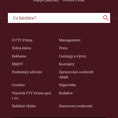
Nejlepší palačinky
Švestkový koláč
O FTV Prima
Management
Volná místa
Press
Reklama
Castingy a výzvy
HbbTV
Kontakty
Podmínky užívání
Zpracování osobních
údajů
Cookies
Nápověda
Vlastník FTV Prima spol.
Redakce
s r.o.
Nahlásit chybu
Nastavení soukromí