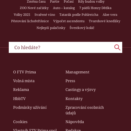
Změna času
Partie
Počasí
Kdy budou volby
ZOO Nové začátky
Auto – katalog
7 pádů Honzy Dědka
Volby 2025
Svařené víno
Tatarák podle Pohlreicha
Aloe vera
Pěstování lichořeřišnice
Výpočet ascendentu
Tvarohové knedlíky
Nejlepší palačinky
Švestkový koláč
O FTV Prima
Management
Volná místa
Press
Reklama
Castingy a výzvy
HbbTV
Kontakty
Podmínky užívání
Zpracování osobních
údajů
Cookies
Nápověda
Vlastník FTV Prima spol.
Redakce