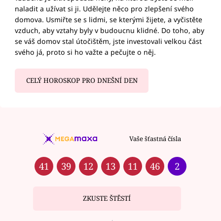
naladit a užívat si ji. Udělejte něco pro zlepšení svého
domova. Usmiřte se s lidmi, se kterými žijete, a vyčistěte
vzduch, aby vztahy byly v budoucnu klidné. Do toho, aby
se váš domov stal útočištěm, jste investovali velkou část
svého já, proto si ho važte a pečujte o něj.
CELÝ HOROSKOP PRO DNEŠNÍ DEN
Vaše šťastná čísla
41
39
12
13
11
46
2
ZKUSTE ŠTĚSTÍ