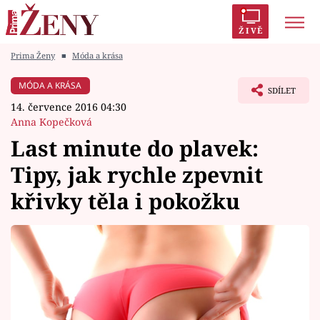
ŽIVĚ
Prima Ženy
■
Móda a krása
Trendy:
Polabí
Inspekce
Prostřeno!
AYTO?
MÓDA A KRÁSA
SDÍLET
Módní alarm
Zrádci
Proměny
14. července 2016 04:30
Anna Kopečková
Last minute do plavek:
Tipy, jak rychle zpevnit
Témata
křivky těla i pokožku
Celebrity
Vztahy
Seriály