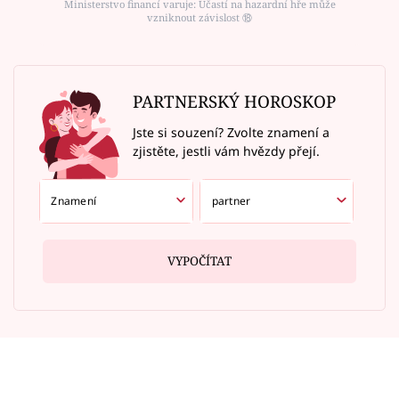
Ministerstvo financí varuje: Účastí na hazardní hře může
vzniknout závislost ⑱
PARTNERSKÝ HOROSKOP
Jste si souzení? Zvolte znamení a
zjistěte, jestli vám hvězdy přejí.
VYPOČÍTAT