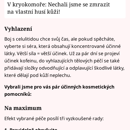
V kryokomoře: Nechali jsme se zmrazit
na vlastní husí kůži!
Vyhlazení
Boj s celulitidou chce svůj čas, ale pokud spěcháte,
vyberte si séra, která obsahují koncentrované účinné
látky. Větší síla = větší účinek. Už za pár dní se projeví
účinek kofeinu, do vyhlazujících tělových péčí se také
přidávají složky odvodňující a odplavující škodlivé látky,
které dělají pod kůží neplechu.
Vybrali jsme pro vás pár účinných kosmetických
pomocníků:
Na maximum
Efekt vybrané péče posílí tři vyzkoušené rady:
1. Pravidelně obrušujte