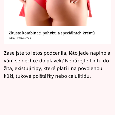
Horoskopy
Sledujte prima+
Filmový festival Karlovy Vary
Zkuste kombinaci pohybu a speciálních krémů
Pořady
Zdroj: Thinkstock
Mámy sobě
Zase jste to letos podcenila, léto jede naplno a
vám se nechce do plavek? Neházejte flintu do
Přihlášení
žita, existují tipy, které platí i na povolenou
kůži, tukové polštářky nebo celulitidu.
Sledujte nás