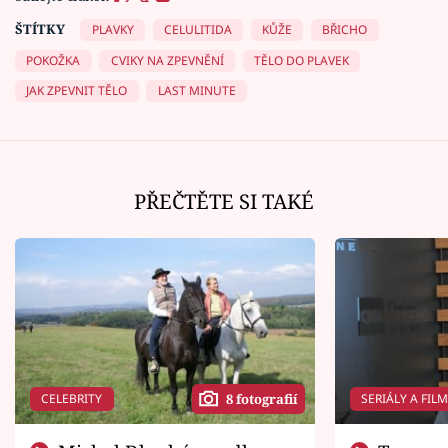
ŠTÍTKY
PLAVKY
CELULITIDA
KŮŽE
BŘICHO
POKOŽKA
CVIKY NA ZPEVNĚNÍ
TĚLO DO PLAVEK
JAK ZPEVNIT TĚLO
LAST MINUTE
PŘEČTĚTE SI TAKÉ
CELEBRITY
SERIÁLY A FIL
8 fotografií