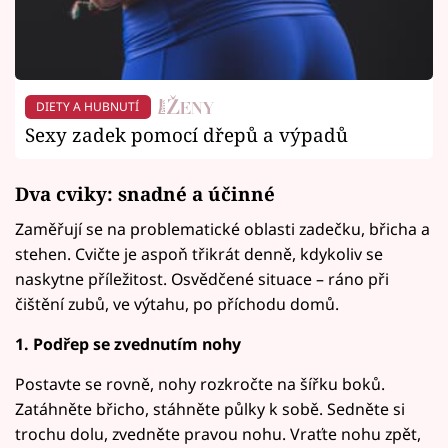
DIETY A HUBNUTÍ
Sexy zadek pomocí dřepů a výpadů
Dva cviky: snadné a účinné
Zaměřují se na problematické oblasti zadečku, břicha a
stehen. Cvičte je aspoň třikrát denně, kdykoliv se
naskytne příležitost. Osvědčené situace – ráno při
čištění zubů, ve výtahu, po příchodu domů.
1. Podřep se zvednutím nohy
Postavte se rovně, nohy rozkročte na šířku boků.
Zatáhněte břicho, stáhněte půlky k sobě. Sedněte si
trochu dolu, zvedněte pravou nohu. Vraťte nohu zpět,