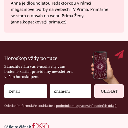
Anna je dlouholetou redaktorkou v rámci
magazínové tvorby na webech TV Prima. Primárně
se stará o obsah na webu Prima Ženy.
(anna.kopeckova@iprima.cz)
Horoskop vždy po ruce
Zanechte nám váš e-mail a my vám
budeme zasílat pravidelný newsletter s
vaším horoskopem.
ODESLAT
Odesláním formuláře souhlasíte s
podmínkami zpracování osobních údajů
Sdílejte článek