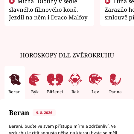
Michal Dlouhý v sedle
Tuna se chtěl vrátit domů.
slavného filmového koně.
Zarazilo ho
Jezdil na něm i Draco Malfoy
smlouvě př
zemřít
HOROSKOPY DLE ZVĚROKRUHU
Beran
Býk
Blíženci
Rak
Lev
Panna
V
Beran
9. 8. 2026
Berani, buďte ve svém přístupu mírní a zdrženliví. Ve
vzduchu je cítit spousta něhy, na kterou byste se měli