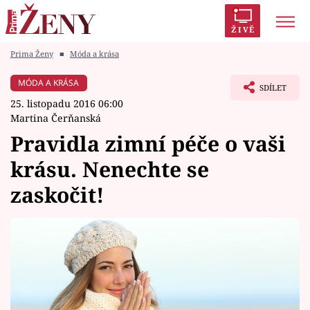
ŽIVĚ
Prima Ženy
■
Móda a krása
Trendy:
Polabí
Inspekce
Prostřeno!
AYTO?
MÓDA A KRÁSA
SDÍLET
Módní alarm
Zrádci
Proměny
25. listopadu 2016 06:00
Martina Čerňanská
Pravidla zimní péče o vaši
krásu. Nenechte se
Témata
zaskočit!
Celebrity
Vztahy
Seriály