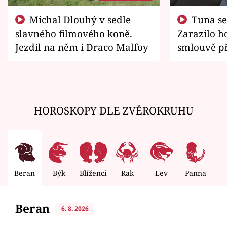
Michal Dlouhý v sedle
Tuna se chtěl vrátit domů.
slavného filmového koně.
Zarazilo ho
Jezdil na něm i Draco Malfoy
smlouvě př
zemřít
HOROSKOPY DLE ZVĚROKRUHU
Beran
Býk
Blíženci
Rak
Lev
Panna
V
Beran
6. 8. 2026