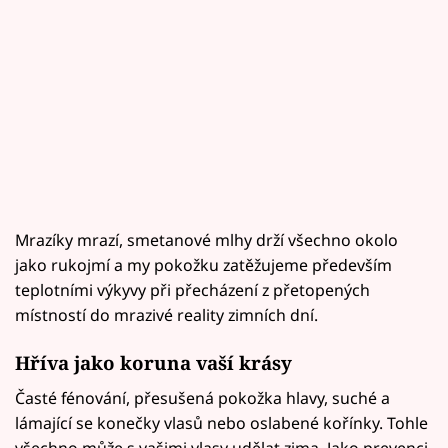
Mrazíky mrazí, smetanové mlhy drží všechno okolo
jako rukojmí a my pokožku zatěžujeme především
teplotními výkyvy při přecházení z přetopených
místností do mrazivé reality zimních dní.
Hříva jako koruna vaší krásy
Časté fénování, přesušená pokožka hlavy, suché a
lámající se konečky vlasů nebo oslabené kořínky. Tohle