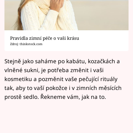
Horoskopy
Sledujte prima+
Filmový festival Karlovy Vary
Pravidla zimní péče o vaši krásu
Pořady
Zdroj: thinkstock.com
Mámy sobě
Stejně jako saháme po kabátu, kozačkách a
vlněné sukni, je potřeba změnit i vaši
Přihlášení
kosmetiku a pozměnit vaše pečující rituály
tak, aby to vaší pokožce i v zimních měsících
prostě sedlo. Řekneme vám, jak na to.
Sledujte nás