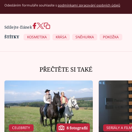
Odesláním formuláře souhlasíte s
podmínkami zpracování osobních údajů
Sdílejte článek
ŠTÍTKY
KOSMETIKA
KRÁSA
SNĚHURKA
POKOŽKA
PŘEČTĚTE SI TAKÉ
CELEBRITY
SERIÁLY A FIL
8 fotografií