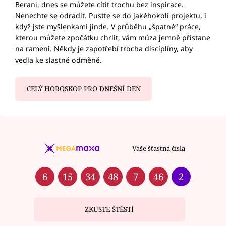
Berani, dnes se můžete cítit trochu bez inspirace.
Nenechte se odradit. Pusťte se do jakéhokoli projektu, i
když jste myšlenkami jinde. V průběhu „špatné“ práce,
kterou můžete zpočátku chrlit, vám múza jemně přistane
na rameni. Někdy je zapotřebí trocha disciplíny, aby
vedla ke slastné odměně.
CELÝ HOROSKOP PRO DNEŠNÍ DEN
Vaše šťastná čísla
6
15
34
48
7
46
2
ZKUSTE ŠTĚSTÍ