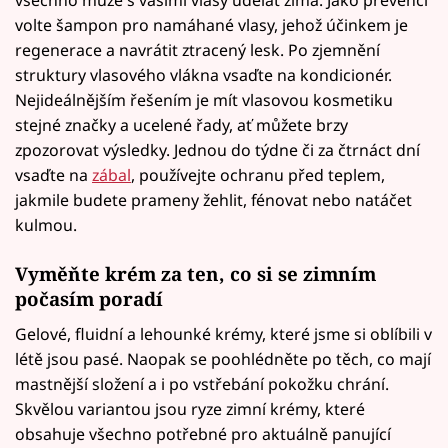
všechno může s vašimi vlasy udělat zima. Jako prevenci
volte šampon pro namáhané vlasy, jehož účinkem je
regenerace a navrátit ztracený lesk. Po zjemnění
struktury vlasového vlákna vsaďte na kondicionér.
Nejideálnějším řešením je mít vlasovou kosmetiku
stejné značky a ucelené řady, ať můžete brzy
zpozorovat výsledky. Jednou do týdne či za čtrnáct dní
vsaďte na
zábal
, používejte ochranu před teplem,
jakmile budete prameny žehlit, fénovat nebo natáčet
kulmou.
Vyměňte krém za ten, co si se zimním
počasím poradí
Gelové, fluidní a lehounké krémy, které jsme si oblíbili v
létě jsou pasé. Naopak se poohlédněte po těch, co mají
mastnější složení a i po vstřebání pokožku chrání.
Skvělou variantou jsou ryze zimní krémy, které
obsahuje všechno potřebné pro aktuálně panující