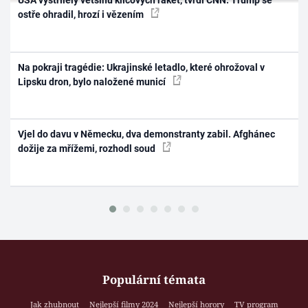
USA vystřílely většinu klíčových raket, tvrdí CNN. Trump se
ostře ohradil, hrozí i vězením
Na pokraji tragédie: Ukrajinské letadlo, které ohrožoval v
Lipsku dron, bylo naložené municí
Vjel do davu v Německu, dva demonstranty zabil. Afghánec
dožije za mřížemi, rozhodl soud
Populární témata
Jak zhubnout
Nejlepší filmy 2024
Nejlepší horory
TV program