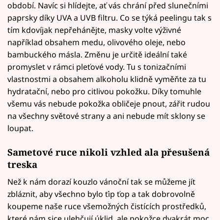
období. Navíc si hlídejte, ať vás chrání před slunečními
paprsky díky UVA a UVB filtru. Co se týká peelingu tak s
tím kdovíjak nepřehánějte, masky volte výživné
například obsahem medu, olivového oleje, nebo
bambuckého másla. Změnu je určitě ideální také
promyslet v rámci pleťové vody. Tu s tonizačními
vlastnostmi a obsahem alkoholu klidně vyměňte za tu
hydratační, nebo pro citlivou pokožku. Díky tomuhle
všemu vás nebude pokožka obličeje pnout, zářit rudou
na všechny světové strany a ani nebude mít sklony se
loupat.
Sametové ruce nikoli vzhled ala přesušená
treska
Než k nám dorazí kouzlo vánoční tak se můžeme jít
zbláznit, aby všechno bylo ťip ťop a tak dobrovolně
koupeme naše ruce všemožných čistících prostředků,
které nám sice ulehčují úklid, ale pokožce dvakrát moc