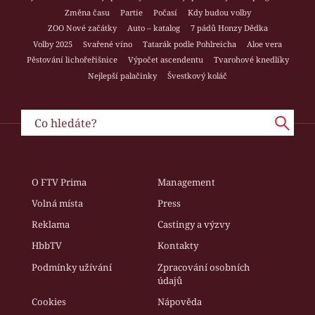
Změna času
Partie
Počasí
Kdy budou volby
ZOO Nové začátky
Auto – katalog
7 pádů Honzy Dědka
Volby 2025
Svařené víno
Tatarák podle Pohlreicha
Aloe vera
Pěstování lichořeřišnice
Výpočet ascendentu
Tvarohové knedlíky
Nejlepší palačinky
Švestkový koláč
O FTV Prima
Management
Volná místa
Press
Reklama
Castingy a výzvy
HbbTV
Kontakty
Podmínky užívání
Zpracování osobních
údajů
Cookies
Nápověda