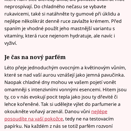
neprospívají. Do chladného nečasu se vybavte
rukavicemi, také si natáhněte ty gumové při úklidu a
nejlépe několikrát denně ruce zavlažte krémem. Před
spaním je vhodné použít jeho mastnější variantu s
vitamíny, která ruce nejenom hydratuje, ale navíc i
vyživí.
Je čas na
nový parfém
Léto přeje jednoduchým ovocným a květinovým vůním,
které se nad vaší aurou vznášejí jako jemná pavučinka.
Naopak chladné dny mohou ve vašem pojetí vonět
omamněji s intenzivními vonnými esencemi. Hitem jsou
ty, co v nás evokují pocit tepla jako jsou ty dřevité či
lehce kořeněné. Tak si udělejte výlet do parfumerie a
okoukněte voňavý arzenál. Danou vůni
nejlépe
posoudíte na vaší pokožce
, tedy ne na testovacím
papírku. Na každém z nás se totiž parfém rozvoní