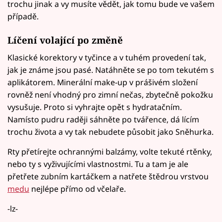
trochu jinak a vy musíte vědět, jak tomu bude ve vašem
případě.
Líčení volající po změně
Klasické korektory v tyčince a v tuhém provedení tak,
jak je známe jsou pasé. Natáhněte se po tom tekutém s
aplikátorem. Minerální make-up v prášivém složení
rovněž není vhodný pro zimní nečas, zbytečně pokožku
vysušuje. Proto si vyhrajte opět s hydratačním.
Namísto pudru raději sáhněte po tvářence, dá lícím
trochu života a vy tak nebudete působit jako Sněhurka.
Rty přetírejte ochrannými balzámy, volte tekuté rtěnky,
nebo ty s vyživujícími vlastnostmi. Tu a tam je ale
přetřete zubním kartáčkem a natřete štědrou vrstvou
medu
nejlépe přímo od včelaře.
-lz-