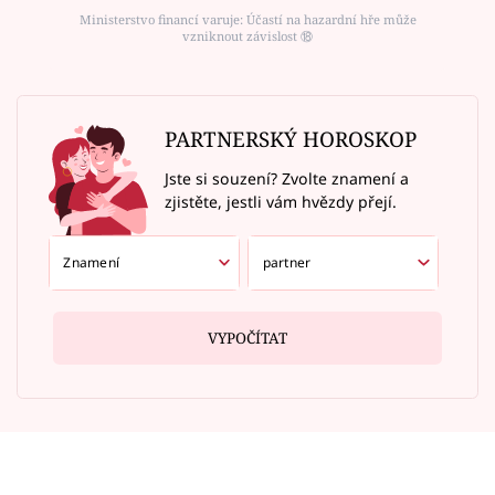
Ministerstvo financí varuje: Účastí na hazardní hře může
vzniknout závislost ⑱
PARTNERSKÝ HOROSKOP
Jste si souzení? Zvolte znamení a
zjistěte, jestli vám hvězdy přejí.
VYPOČÍTAT