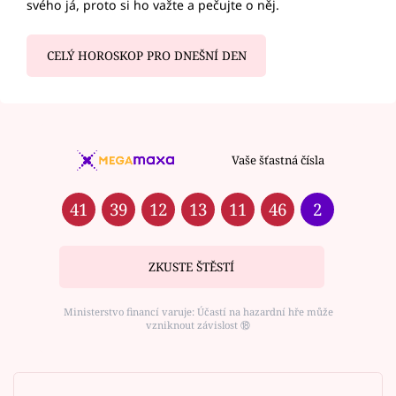
svého já, proto si ho važte a pečujte o něj.
CELÝ HOROSKOP PRO DNEŠNÍ DEN
Vaše šťastná čísla
41
39
12
13
11
46
2
ZKUSTE ŠTĚSTÍ
Ministerstvo financí varuje: Účastí na hazardní hře může
vzniknout závislost ⑱