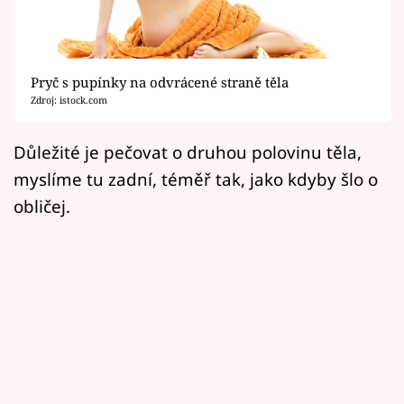
Horoskopy
Sledujte prima+
Pryč s pupínky na odvrácené straně těla
Filmový festival Karlovy Vary
Zdroj: istock.com
Pořady
Důležité je pečovat o druhou polovinu těla,
myslíme tu zadní, téměř tak, jako kdyby šlo o
Mámy sobě
obličej.
Přihlášení
Sledujte nás