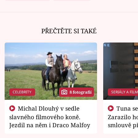
PŘEČTĚTE SI TAKÉ
CELEBRITY
SERIÁLY A FIL
8 fotografií
Michal Dlouhý v sedle
Tuna se chtěl vrátit domů.
slavného filmového koně.
Zarazilo ho
Jezdil na něm i Draco Malfoy
smlouvě př
zemřít