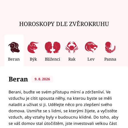
HOROSKOPY DLE ZVĚROKRUHU
Beran
Býk
Blíženci
Rak
Lev
Panna
V
Beran
9. 8. 2026
Berani, buďte ve svém přístupu mírní a zdrženliví. Ve
vzduchu je cítit spousta něhy, na kterou byste se měli
naladit a užívat si ji. Udělejte něco pro zlepšení svého
domova. Usmiřte se s lidmi, se kterými žijete, a vyčistěte
vzduch, aby vztahy byly v budoucnu klidné. Do toho, aby
se váš domov stal útočištěm, jste investovali velkou část