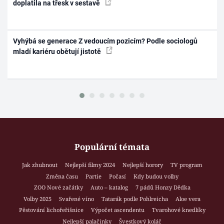
doplatila na třesk v sestavě
Vyhýbá se generace Z vedoucím pozicím? Podle sociologů
mladí kariéru obětují jistotě
Populární témata
Jak zhubnout
Nejlepší filmy 2024
Nejlepší horory
TV program
Změna času
Partie
Počasí
Kdy budou volby
ZOO Nové začátky
Auto – katalog
7 pádů Honzy Dědka
Volby 2025
Svařené víno
Tatarák podle Pohlreicha
Aloe vera
Pěstování lichořeřišnice
Výpočet ascendentu
Tvarohové knedlíky
Nejlepší palačinky
Švestkový koláč