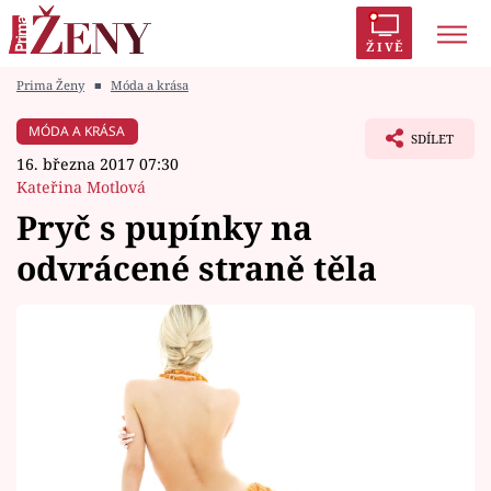
ŽIVĚ
Prima Ženy
■
Móda a krása
Trendy:
Polabí
Inspekce
Prostřeno!
AYTO?
MÓDA A KRÁSA
SDÍLET
Módní alarm
Zrádci
Proměny
16. března 2017 07:30
Kateřina Motlová
Pryč s pupínky na
odvrácené straně těla
Témata
Celebrity
Vztahy
Seriály