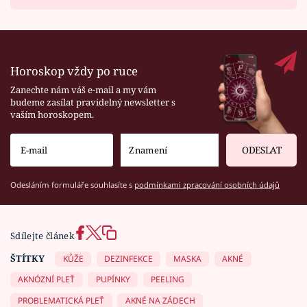
Horoskop vždy po ruce
Zanechte nám váš e-mail a my vám
budeme zasílat pravidelný newsletter s
vaším horoskopem.
ODESLAT
Odesláním formuláře souhlasíte s
podmínkami zpracování osobních údajů
Sdílejte článek
ŠTÍTKY
KŮŽE
DEZINFEKCE
MASKA
AKNÉ
AKNÓZNÍ PLEŤ
PUPÍNKY
PEELING
PROBLEMATICKÁ PLEŤ
AKNÉ NA ZÁDECH