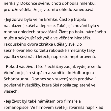
neříkaly. Dokonce svému choti dohodila milenku,
protože věděla, že jej v tomto ohledu zanedbává.
- Její zdraví bylo velmi křehké. Často ji trápilo
nachlazení, kašel a deprese. Také její chování bylo v
mnoha ohledech prazvláštní. Život po boku náročného
muže a sekýrující tchyně a ve věčném hledáčku
rakouského dvora zkrátka udělaly své. Do
sešněrovaného korzetu rakouské smetánky taky
vpadla v šestnácti letech, naprosto nepřipravená.
- Pokud vás život této šlechtičny zaujal, vydejte se do
Vídně po jejích stopách a zamiřte do Hofburgu a
Schönbrunnu. Dodnes se v suvenýrech prodávají
pověstné hvězdičky, které Sisi nosila zapletené ve
vlasech.
- Její život byl také námětem pro filmaře a
romanopisce. Ve filmovém světě ji ztvárnila například