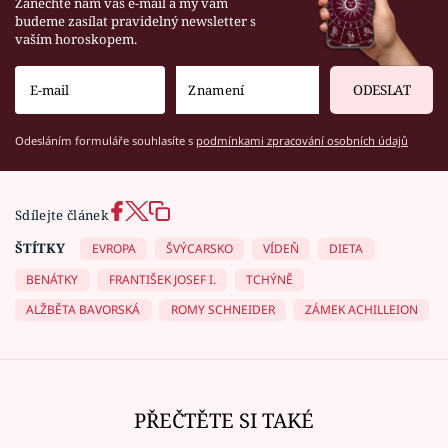
Zanechte nám váš e-mail a my vám
budeme zasílat pravidelný newsletter s
vaším horoskopem.
ODESLAT
Odesláním formuláře souhlasíte s
podmínkami zpracování osobních údajů
Sdílejte článek
ŠTÍTKY
EVROPA
ŠVÝCARSKO
VÍDEŇ
DIETA
BENÁTKY
FRANTIŠEK JOSEF I.
TCHÝNĚ
ALŽBĚTA BAVORSKÁ
ROMY SCHNEIDER
ZÁMEK ACHILLEION
PŘEČTĚTE SI TAKÉ