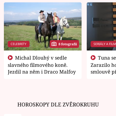
CELEBRITY
SERIÁLY A FIL
8 fotografií
Michal Dlouhý v sedle
Tuna se chtěl vrátit domů.
slavného filmového koně.
Zarazilo ho
Jezdil na něm i Draco Malfoy
smlouvě př
zemřít
HOROSKOPY DLE ZVĚROKRUHU