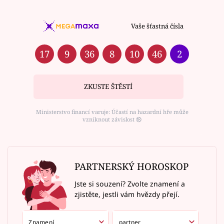
Vaše šťastná čísla
17
9
36
8
10
46
2
ZKUSTE ŠTĚSTÍ
Ministerstvo financí varuje: Účastí na hazardní hře může
vzniknout závislost ⑱
PARTNERSKÝ HOROSKOP
Jste si souzení? Zvolte znamení a
zjistěte, jestli vám hvězdy přejí.