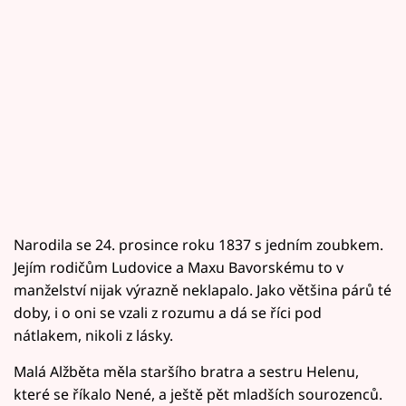
Narodila se 24. prosince roku 1837 s jedním zoubkem.
Jejím rodičům Ludovice a Maxu Bavorskému to v
manželství nijak výrazně neklapalo. Jako většina párů té
doby, i o oni se vzali z rozumu a dá se říci pod
nátlakem, nikoli z lásky.
Malá Alžběta měla staršího bratra a sestru Helenu,
které se říkalo Nené, a ještě pět mladších sourozenců.