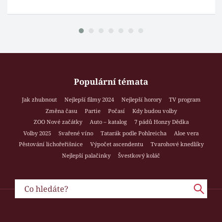
Populární témata
Jak zhubnout
Nejlepší filmy 2024
Nejlepší horory
TV program
Změna času
Partie
Počasí
Kdy budou volby
ZOO Nové začátky
Auto – katalog
7 pádů Honzy Dědka
Volby 2025
Svařené víno
Tatarák podle Pohlreicha
Aloe vera
Pěstování lichořeřišnice
Výpočet ascendentu
Tvarohové knedlíky
Nejlepší palačinky
Švestkový koláč