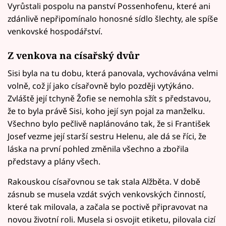
Vyrůstali pospolu na panství Possenhofenu, které ani
zdánlivě nepřipomínalo honosné sídlo šlechty, ale spíše
venkovské hospodářství.
Z venkova na císařský dvůr
Sisi byla na tu dobu, která panovala, vychovávána velmi
volně, což jí jako císařovně bylo později vytýkáno.
Zvláště její tchyně Žofie se nemohla sžít s představou,
že to byla právě Sisi, koho její syn pojal za manželku.
Všechno bylo pečlivě naplánováno tak, že si František
Josef vezme její starší sestru Helenu, ale dá se říci, že
láska na první pohled změnila všechno a zbořila
představy a plány všech.
Rakouskou císařovnou se tak stala Alžběta. V době
zásnub se musela vzdát svých venkovských činností,
které tak milovala, a začala se poctivě připravovat na
novou životní roli. Musela si osvojit etiketu, pilovala cizí