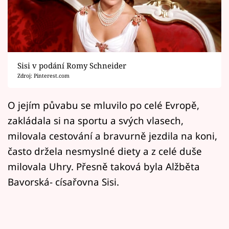
Horoskopy
Sledujte prima+
Filmový festival Karlovy Vary
Sisi v podání Romy Schneider
Pořady
Zdroj: Pinterest.com
Mámy sobě
O jejím půvabu se mluvilo po celé Evropě,
zakládala si na sportu a svých vlasech,
Přihlášení
milovala cestování a bravurně jezdila na koni,
často držela nesmyslné diety a z celé duše
milovala Uhry. Přesně taková byla Alžběta
Sledujte nás
Bavorská- císařovna Sisi.