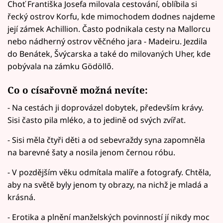
Choť Františka Josefa milovala cestování, oblíbila si
řecký ostrov Korfu, kde mimochodem dodnes najdeme
její zámek Achillion. Často podnikala cesty na Mallorcu
nebo nádherný ostrov věčného jara - Madeiru. Jezdila
do Benátek, Švýcarska a také do milovaných Uher, kde
pobývala na zámku Gödöllő.
Co o císařovně možná nevíte:
- Na cestách ji doprovázel dobytek, především krávy.
Sisi často pila mléko, a to jedině od svých zvířat.
- Sisi měla čtyři děti a od sebevraždy syna zapomněla
na barevné šaty a nosila jenom černou róbu.
- V pozdějším věku odmítala malíře a fotografy. Chtěla,
aby na světě byly jenom ty obrazy, na nichž je mladá a
krásná.
- Erotika a plnění manželských povinností jí nikdy moc