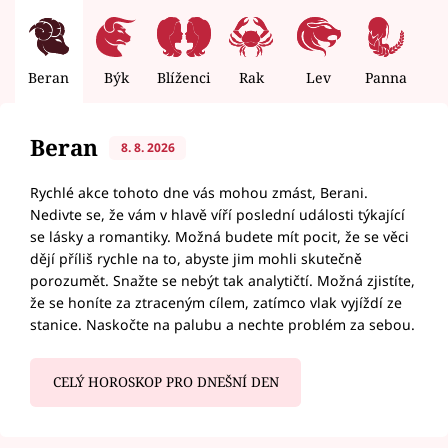
Beran
Býk
Blíženci
Rak
Lev
Panna
V
Beran
8. 8. 2026
Rychlé akce tohoto dne vás mohou zmást, Berani.
Nedivte se, že vám v hlavě víří poslední události týkající
se lásky a romantiky. Možná budete mít pocit, že se věci
dějí příliš rychle na to, abyste jim mohli skutečně
porozumět. Snažte se nebýt tak analytičtí. Možná zjistíte,
že se honíte za ztraceným cílem, zatímco vlak vyjíždí ze
stanice. Naskočte na palubu a nechte problém za sebou.
CELÝ HOROSKOP PRO DNEŠNÍ DEN