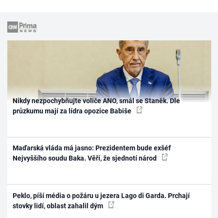
Nikdy nezpochybňujte voliče ANO, smál se Staněk. Dle
průzkumu mají za lídra opozice Babiše
Maďarská vláda má jasno: Prezidentem bude exšéf
Nejvyššího soudu Baka. Věří, že sjednotí národ
Peklo, píší média o požáru u jezera Lago di Garda. Prchají
stovky lidí, oblast zahalil dým