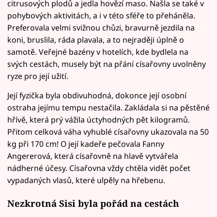
citrusových plodů a jedla hovězí maso. Našla se také v
pohybových aktivitách, a i v této sféře to přeháněla.
Preferovala velmi svižnou chůzi, bravurně jezdila na
koni, bruslila, ráda plavala, a to nejraději úplně o
samotě. Veřejné bazény v hotelích, kde bydlela na
svých cestách, musely být na přání císařovny uvolněny
ryze pro její užití.
Její fyzička byla obdivuhodná, dokonce její osobní
ostraha jejímu tempu nestačila. Zakládala si na pěstěné
hřívě, která prý vážila úctyhodných pět kilogramů.
Přitom celková váha vyhublé císařovny ukazovala na 50
kg při 170 cm! O její kadeře pečovala Fanny
Angererová, která císařovně na hlavě vytvářela
nádherné účesy. Císařovna vždy chtěla vidět počet
vypadaných vlasů, které ulpěly na hřebenu.
Nezkrotná Sisi byla pořád na cestách