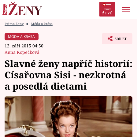
ŽIVĚ
Prima Ženy
■
Móda a krása
Trendy:
Polabí
Inspekce
Prostřeno!
AYTO?
MÓDA A KRÁSA
SDÍLET
Módní alarm
Zrádci
Proměny
12. září 2015 04:50
Anna Kopečková
Slavné ženy napříč historií:
Císařovna Sisi - nezkrotná
Témata
a posedlá dietami
Celebrity
Vztahy
Seriály