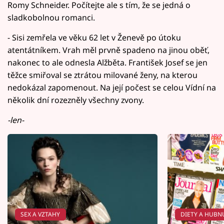
Romy Schneider. Počítejte ale s tím, že se jedná o
sladkobolnou romanci.
- Sisi zemřela ve věku 62 let v Ženevě po útoku
atentátníkem. Vrah měl prvně spadeno na jinou oběť,
nakonec to ale odnesla Alžběta. František Josef se jen
těžce smiřoval se ztrátou milované ženy, na kterou
nedokázal zapomenout. Na její počest se celou Vídní na
několik dní rozezněly všechny zvony.
-len-
SEX A VZTAHY
DIETY A HUBN