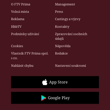
O FTV Prima
Management
Volná místa
Press
Reklama
Castingy a výzvy
HbbTV
Kontakty
Podmínky užívání
Zpracování osobních
údajů
Cookies
Nápověda
Vlastník FTV Prima spol.
Redakce
s r.o.
Nahlásit chybu
Nastavení soukromí
App Store
Google Play