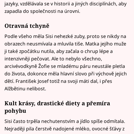
jazyky, vzdělávala se v historii a jiných disciplínách, aby
zapadla do společnosti na úrovni.
Otravná tchyně
Podle všeho měla Sisi nehezké zuby, proto se nikdy na
obrazech neusmívala a mluvila tiše. Matka jejího muže
ji také zpočátku nutila, aby začala o chrup lépe a
intenzivněji pečovat. Ale to nebylo všechno,
arcivévodkyně Žofie se mladému páru neustále pletla
do života, dokonce měla hlavní slovo při výchově jejich
dětí. František Josef totiž na svoji máti dal, i přes
Alžbětinu nelibost.
Kult krásy, drastické diety a přemíra
pohybu
Sisi často trpěla nechutenstvím a jídlo spíše odmítala.
Nejraději pila čerstvě nadojené mléko, ovocné šťávy z