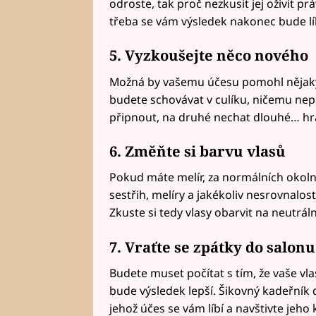
odroste, tak proč nezkusit jej oživit p
třeba se vám výsledek nakonec bude líb
5. Vyzkoušejte něco nového
Možná by vašemu účesu pomohl nějaký 
budete schovávat v culíku, ničemu nepo
připnout, na druhé nechat dlouhé… hraj
6. Změňte si barvu vlasů
Pokud máte melír, za normálních okoln
sestřih, melíry a jakékoliv nesrovnalos
Zkuste si tedy vlasy obarvit na neutráln
7. Vraťte se zpátky do salonu
Budete muset počítat s tím, že vaše vl
bude výsledek lepší. Šikovný kadeřník 
jehož účes se vám líbí a navštivte jeho