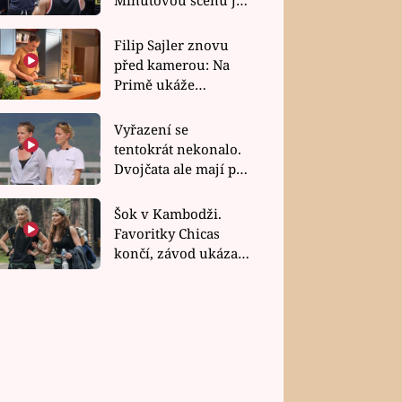
bez dubla
Filip Sajler znovu
před kamerou: Na
Primě ukáže
poctivou kuchyni i
rychlé recepty
Vyřazení se
tentokrát nekonalo.
Dvojčata ale mají po
uzavření třetí etapy
závodu nůž na krku
Šok v Kambodži.
Favoritky Chicas
končí, závod ukázal
svou nejtvrdší tvář