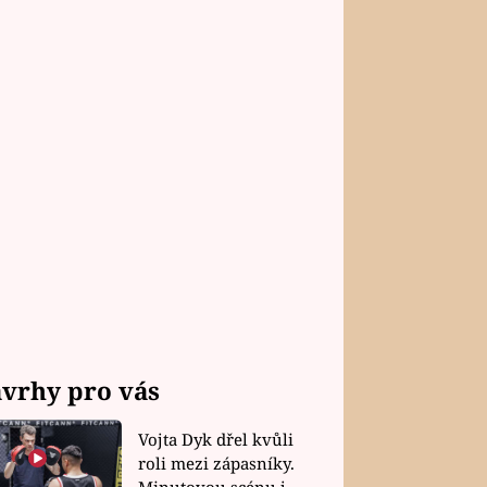
vrhy pro vás
Vojta Dyk dřel kvůli
roli mezi zápasníky.
Minutovou scénu jel