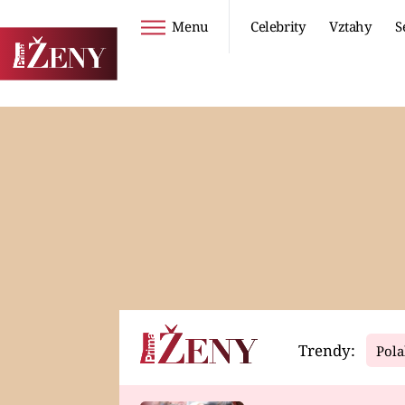
Menu
Celebrity
Vztahy
S
Seriály
Životní styl
ZOO
DIETY A HUBNUTÍ
PROSTŘENO!
CESTOVÁNÍ A
DOVOLENÁ
DUCH
ZDRAVÍ
Trendy:
Pola
Horoskopy
Video
ASTROČLÁNKY
SERIÁLY