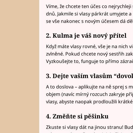
Víme, že chcete ten účes co nejrychleji
dnů. Jakmile si vlasy párkrát umyjete a 
se vše nakonec s novým účesem dá děl
2. Kulma je váš nový přítel
Když máte vlasy rovné, vše je na nich 
zvlněné. Pokud chcete nový sestřih zakrý
Vyzkoušejte to, funguje to přímo zázra
3. Dejte vaším vlasům “dovo
A to doslova – aplikujte na ně sprej s m
objem (navíc mírný rozcuch zakryje pří
vlasy, abyste naopak prodloužili krátké
4. Změňte si pěšinku
Zkuste si vlasy dát na jinou stranu! Bu