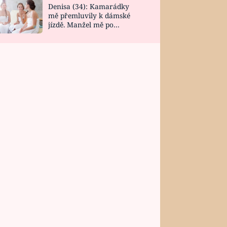
Denisa (34): Kamarádky
mě přemluvily k dámské
jízdě. Manžel mě po
návratu zaskočil