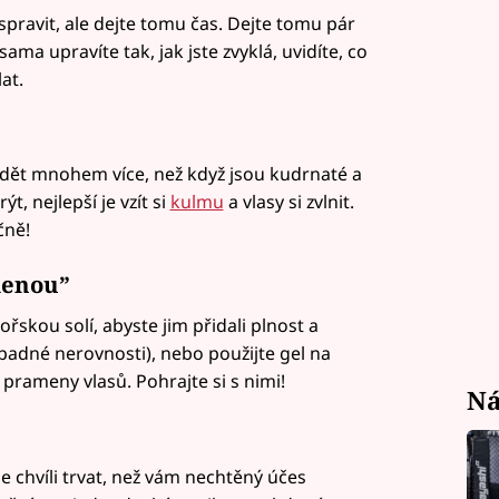
 spravit, ale dejte tomu čas. Dejte tomu pár
sama upravíte tak, jak jste zvyklá, uvidíte, co
at.
vidět mnohem více, než když jsou kudrnaté a
t, nejlepší je vzít si
kulmu
a vlasy si zvlnit.
čně!
lenou”
ořskou solí, abyste jim přidali plnost a
padné nerovnosti), nebo použijte gel na
 prameny vlasů. Pohrajte si s nimi!
Ná
de chvíli trvat, než vám nechtěný účes