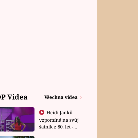
P Videa
Všechna videa
Heidi Janků
vzpomíná na svůj
šatník z 80. let -
Shopaholičky