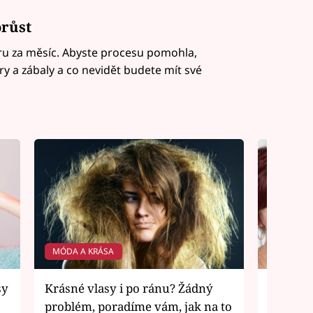
orůst
ru za měsíc. Abyste procesu pomohla,
y a zábaly a co nevidět budete mít své
MÓDA A KRÁSA
MÓDA A 
sy
Krásné vlasy i po ránu? Žádný
Nebojte 
problém, poradíme vám, jak na to
ale dobr