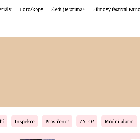
eriály
Horoskopy
Sledujte prima+
Filmový festival Karl
Celebrity
Recept
MÓDA A KRÁSA
HLAVNÍ JÍ
VZTAHY A SEX
SLADKÉ
PRIMA MAMINKA
ZDRAVÉ
bí
Inspekce
Prostřeno!
AYTO?
Módní alarm
Fresh
Living
RECEPTY
BYDLENÍ