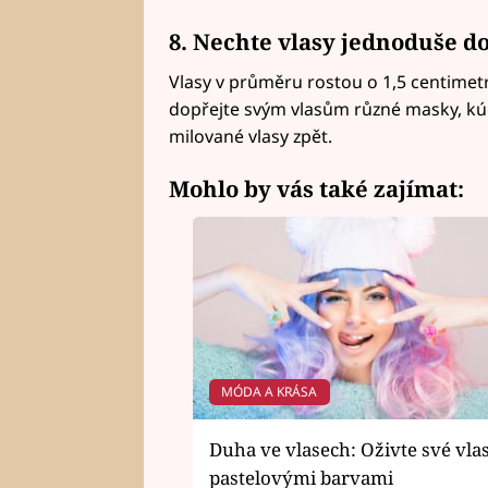
8. Nechte vlasy jednoduše d
Vlasy v průměru rostou o 1,5 centimet
dopřejte svým vlasům různé masky, kúr
milované vlasy zpět.
Mohlo by vás také zajímat:
MÓDA A KRÁSA
Duha ve vlasech: Oživte své vla
pastelovými barvami