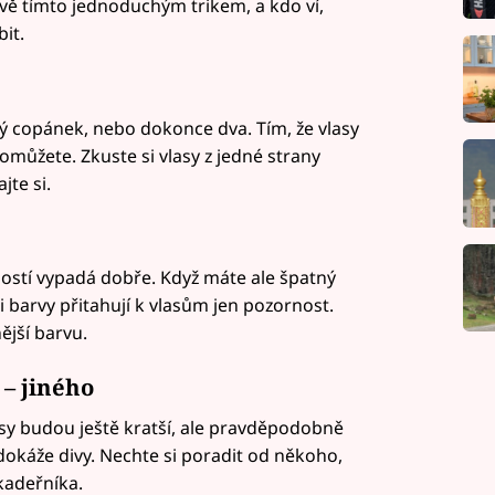
rávě tímto jednoduchým trikem, a kdo ví,
it.
copánek, nebo dokonce dva. Tím, že vlasy
můžete. Zkuste si vlasy z jedné strany
te si.
ostí vypadá dobře. Když máte ale špatný
ti barvy přitahují k vlasům jen pozornost.
ější barvu.
 – jiného
asy budou ještě kratší, ale pravděpodobně
dokáže divy. Nechte si poradit od někoho,
 kadeřníka.