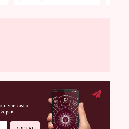
á
budeme zasílat
oskopem.
ODESLAT