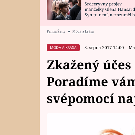
Srdceryvný projev
SNÁŘ
CELEBRITY
manželky Glena Hansard
Syn tu není, nerozuměl b
HOROSKOP NA
VAŘENÍ
tomu, vysvětlila
ROK 2023
Prima Ženy
■
Móda a krása
3. srpna 2017 14:00
Ma
MÓDA A KRÁSA
Zkažený účes
Poradíme vám,
svépomocí na