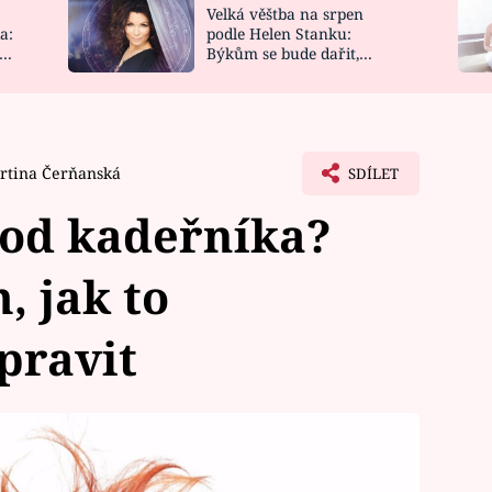
Velká věštba na srpen
NOVINKY
ZAHRADA
a:
podle Helen Stanku:
y
Býkům se bude dařit,
VIDEORECEPTY
DESIGN
Vodnáře čeká jízda
rtina Čerňanská
SDÍLET
 od kadeřníka?
 jak to
pravit