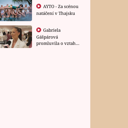
AYTO - Za scénou
natáčení v Thajsku
Gabriela
Gášpárová
promluvila o vztahu
a zakládání rodiny