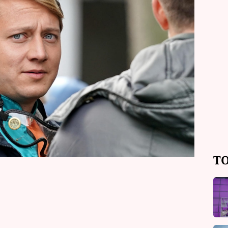
 dobře odmala, nahlédl ale zase o
závodů. A může je s nadsázkou směle
vní rozhovor.
TO