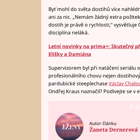
Byť mohl do světa dostihů více nahléd
ani za nic. „Nemám žádný extra požitek z
dostih je právě o rychlosti,“ vysvětluj
disciplína neláká.
Letní novinky na prima+: Skutečný 
Elišky a Damiána
Supervizorem byl při natáčení seriálu 
profesionálního chovu nejen dostihovýc
pardubické steeplechase
Václav Chalo
Ondřej Kraus naznačil? Podívejte se v 
Fai
Autor článku
Žaneta Dernerová