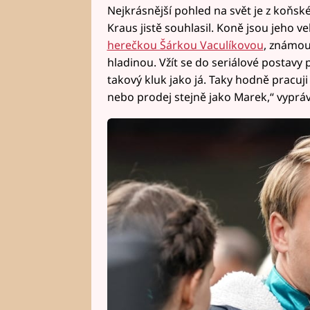
Nejkrásnější pohled na svět je z koňsk
Kraus jistě souhlasil. Koně jsou jeho ve
herečkou Šárkou Vaculíkovou
, známou
hladinou. Vžít se do seriálové postavy p
takový kluk jako já. Taky hodně pracuji
nebo prodej stejně jako Marek,“ vypráv