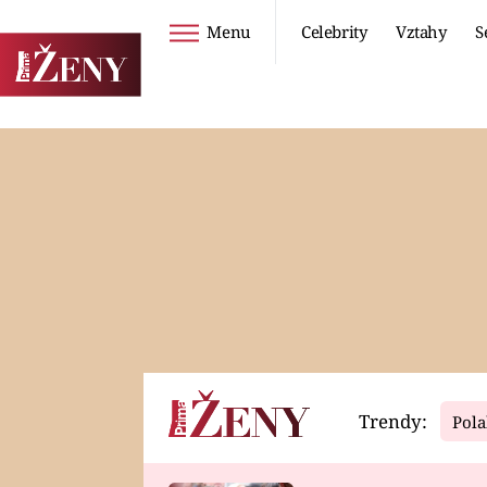
Menu
Celebrity
Vztahy
S
Seriály
Životní styl
ZOO
DIETY A HUBNUTÍ
PROSTŘENO!
CESTOVÁNÍ A
DOVOLENÁ
DUCH
ZDRAVÍ
Trendy:
Pola
Horoskopy
Video
ASTROČLÁNKY
SERIÁLY