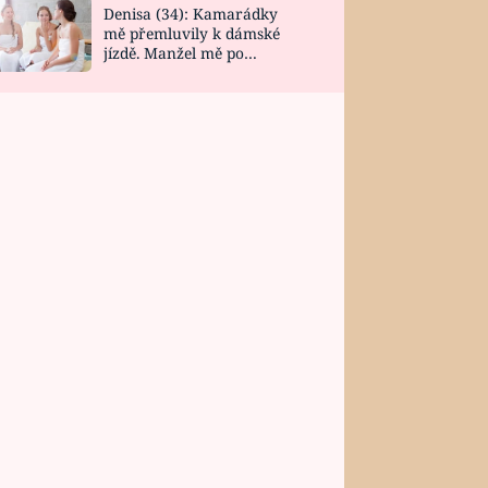
Denisa (34): Kamarádky
mě přemluvily k dámské
jízdě. Manžel mě po
návratu zaskočil