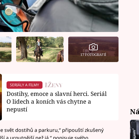
17 FOTOGRAFIÍ
SERIÁLY A FILMY
Dostihy, emoce a slavní herci. Seriál
O lidech a koních vás chytne a
nepustí
Ná
e svět dostihů a parkuru,“ připouští zkušený
ší a urputnější než já,“ popisuje svého