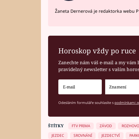
Žaneta Dernerová je redaktorka webu Pr
Horoskop vždy po ruce
Zanechte nám váš e-mail a my vám 
pravidelný newsletter s vaším hor
Odesláním formuláře souhlasíte s
podmínkami zp
ŠTÍTKY
FTV PRIMA
ZÁVOD
ROZHOVO
JEZDEC
SROVNÁNÍ
JEZDECTVÍ
PARK