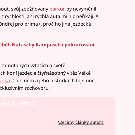
nout, svůj zbožňovaný
parkur
by nevyměnil
 rychlosti, ani rychlá auta mi nic neříkají. A
e Ondřej pro prima+, proč ho jiná jezdecká
příběh Nataschy Kampusch i pokračování
o zamotaných vztazích a světě
h koní jezdec a čtyřnásobný vítěz Velké
upka
. Co o něm a jeho historkách tajemně
exkluzivním rozhovoru.
led to fetch
Všechny články autora