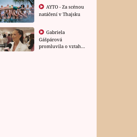
AYTO - Za scénou
natáčení v Thajsku
Gabriela
Gášpárová
promluvila o vztahu
a zakládání rodiny