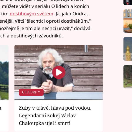
 můžete vidět v seriálu O lidech a koních
s tím
dostihovým světem
. Já, jako Ondra,
ější. Větší šlechtici oproti dostihákům,“
řejmě je tím ale nechci urazit,“ dodává
ch a dostihových závodníků.
CELEBRITY
h
Zuby v trávě, hlava pod vodou.
Legendární žokej Václav
Chaloupka ujel i smrti