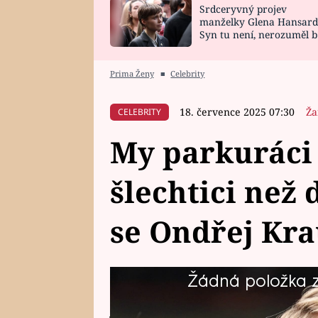
Srdceryvný projev
SNÁŘ
CELEBRITY
manželky Glena Hansard
Syn tu není, nerozuměl b
HOROSKOP NA
VAŘENÍ
tomu, vysvětlila
ROK 2023
Prima Ženy
■
Celebrity
18. července 2025 07:30
Ža
CELEBRITY
My parkuráci 
šlechtici než 
se Ondřej Kra
Žádná položka z 
Ondřej Kraus je nejenom výborn
jezdec a trenér. Při natáčení seri