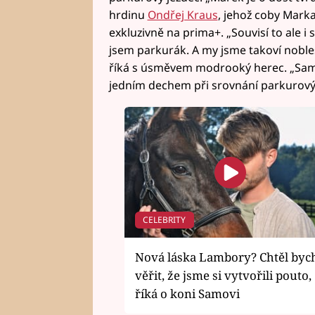
hrdinu
Ondřej Kraus
, jehož coby Marka
exkluzivně na prima+. „Souvisí to ale i 
jsem parkurák. A my jsme takoví noblesn
říká s úsměvem modrooký herec. „Samoz
jedním dechem při srovnání parkurový
CELEBRITY
Nová láska Lambory? Chtěl byc
věřit, že jsme si vytvořili pouto,
říká o koni Samovi