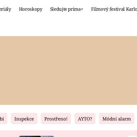
eriály
Horoskopy
Sledujte prima+
Filmový festival Karl
Celebrity
Recept
MÓDA A KRÁSA
HLAVNÍ JÍ
VZTAHY A SEX
SLADKÉ
PRIMA MAMINKA
ZDRAVÉ
bí
Inspekce
Prostřeno!
AYTO?
Módní alarm
Fresh
Living
RECEPTY
BYDLENÍ