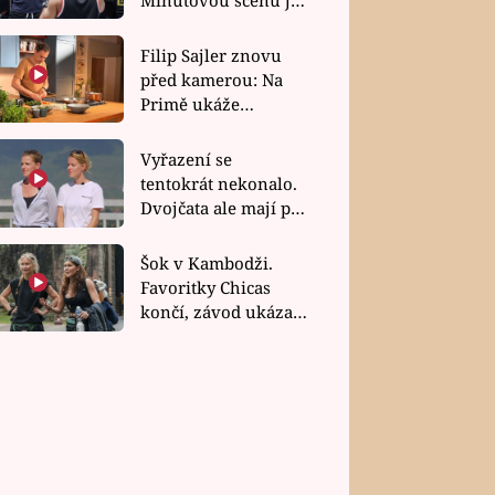
bez dubla
Filip Sajler znovu
před kamerou: Na
Primě ukáže
poctivou kuchyni i
rychlé recepty
Vyřazení se
tentokrát nekonalo.
Dvojčata ale mají po
uzavření třetí etapy
závodu nůž na krku
Šok v Kambodži.
Favoritky Chicas
končí, závod ukázal
svou nejtvrdší tvář