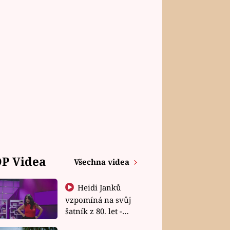
P Videa
Všechna videa
Heidi Janků
vzpomíná na svůj
šatník z 80. let -
Shopaholičky