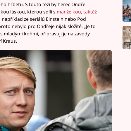
ého hřbetu. S touto tezí by herec Ondřej
lkou láskou, kterou sdílí s
manželkou, taktéž
 například ze seriálů Einstein nebo Pod
roto nebylo pro Ondřeje nijak složité. „Je to
 s mladými koňmi, připravuji je na závody
í Kraus.