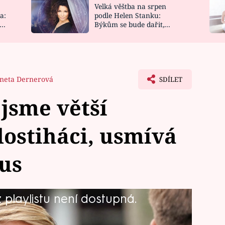
Velká věštba na srpen
NOVINKY
ZAHRADA
a:
podle Helen Stanku:
y
Býkům se bude dařit,
VIDEORECEPTY
DESIGN
Vodnáře čeká jízda
neta Dernerová
SDÍLET
jsme větší
dostiháci, usmívá
us
playlistu není dostupná.
ý herec, ale také zkušený parkurový
álu o koních se tak propojily obě jeho