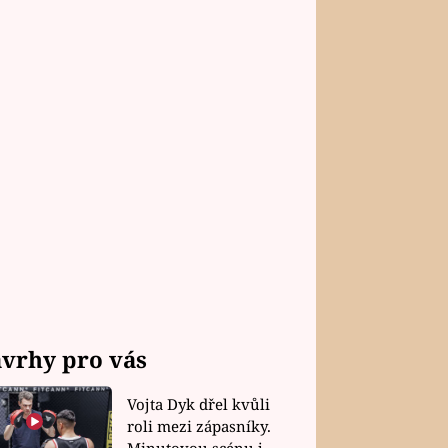
vrhy pro vás
Vojta Dyk dřel kvůli
roli mezi zápasníky.
Minutovou scénu jel