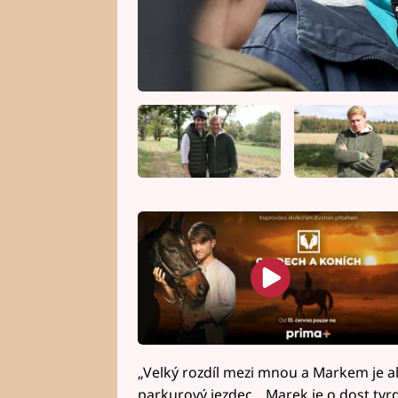
„Velký rozdíl mezi mnou a Markem je al
parkurový jezdec. „Marek je o dost tvrd