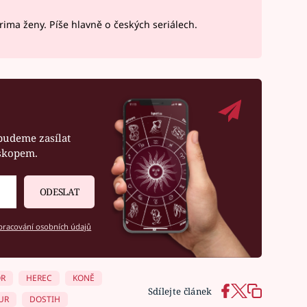
ima ženy. Píše hlavně o českých seriálech.
budeme zasílat
oskopem.
ODESLAT
racování osobních údajů
R
HEREC
KONĚ
Sdílejte článek
UR
DOSTIH