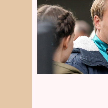
vášně. Život na statku zná velmi
něco více do světa dostihových 
porovnat. Podívejte se na exkluzi