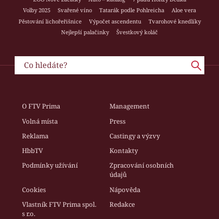
Volby 2025
Svařené víno
Tatarák podle Pohlreicha
Aloe vera
Pěstování lichořeřišnice
Výpočet ascendentu
Tvarohové knedlíky
Nejlepší palačinky
Švestkový koláč
O FTV Prima
Management
Volná místa
Press
Reklama
Castingy a výzvy
HbbTV
Kontakty
Podmínky užívání
Zpracování osobních
údajů
Cookies
Nápověda
Vlastník FTV Prima spol.
Redakce
s r.o.