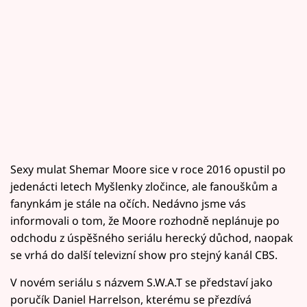
Sexy mulat Shemar Moore sice v roce 2016 opustil po
jedenácti letech Myšlenky zločince, ale fanouškům a
fanynkám je stále na očích. Nedávno jsme vás
informovali o tom, že Moore rozhodně neplánuje po
odchodu z úspěšného seriálu herecký důchod, naopak
se vrhá do další televizní show pro stejný kanál CBS.
V novém seriálu s názvem S.W.A.T se představí jako
poručík Daniel Harrelson, kterému se přezdívá