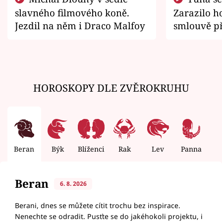
slavného filmového koně.
Zarazilo ho
Jezdil na něm i Draco Malfoy
smlouvě př
zemřít
HOROSKOPY DLE ZVĚROKRUHU
Beran
Býk
Blíženci
Rak
Lev
Panna
V
Beran
6. 8. 2026
Berani, dnes se můžete cítit trochu bez inspirace.
Nenechte se odradit. Pusťte se do jakéhokoli projektu, i