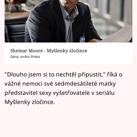
Horoskopy
Sledujte prima+
Filmový festival Karlovy Vary
Pořady
Shemar Moore - Myšlenky zločince
Zdroj: archiv Prima
Mámy sobě
"Dlouho jsem si to nechtěl připustit," říká o
Přihlášení
vážné nemoci své sedmdesátileté matky
představitel sexy vyšetřovatele v seriálu
Myšlenky zločince.
Sledujte nás