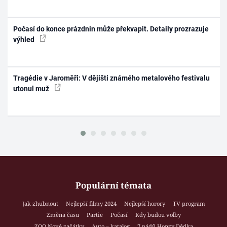
Počasí do konce prázdnin může překvapit. Detaily prozrazuje
výhled
Tragédie v Jaroměři: V dějišti známého metalového festivalu
utonul muž
Populární témata
Jak zhubnout
Nejlepší filmy 2024
Nejlepší horory
TV program
Změna času
Partie
Počasí
Kdy budou volby
ZOO Nové začátky
Auto – katalog
7 pádů Honzy Dědka