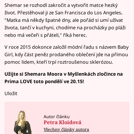
Shemar se rozhodl zakročit a vytvořit matce hezký
život. Přestěhoval ji ze San Francisca do Los Angeles
.
"Matka má někdy špatné dny, ale pořád si umí užívat
života, tančí v kuchyni, chodíme na procházky po pláži
nebo má večeři s přáteli," říká herec.
V roce 2015 dokonce založil módní řadu s názvem Baby
Girl, kdy část peněz prodaného oblečení jde na přímou
pomoc lidem, kteří trpí roztroušenou sklerózou.
Užijte si Shemara Moora v Myšlenkách zločince na
Prima LOVE toto pondělí ve 20.15!
Uložit
Autor článku
Petra Kloidová
Všechny články autora