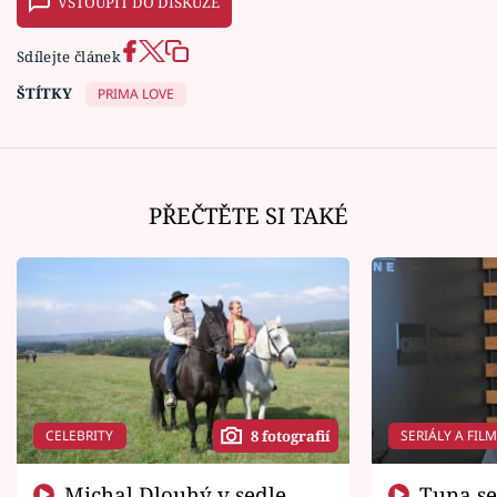
VSTOUPIT DO DISKUZE
Sdílejte článek
ŠTÍTKY
PRIMA LOVE
PŘEČTĚTE SI TAKÉ
CELEBRITY
SERIÁLY A FIL
8 fotografií
Michal Dlouhý v sedle
Tuna se chtěl vrátit domů.