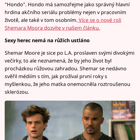
"Hondo". Hondo má samozřejme jako správný hlavní
hrdina akčního seriálu problémy nejen v pracovním
životě, ale také v tom osobním.
Více se o nové roli
Shemara Moora dozvíte v našem článku.
Sexy herec nemá na růžích ustláno
Shemar Moore je sice po L.A. proslaven svými divokými
večírky, to ale neznamená, že by jeho život byl
procházkou růžovou zahradou. Shemar se nedávno
svěřil médiím s tím, jak prožíval první roky s
myšlenkou, že jeho matka onemocněla roztroušenou
sklerózou.