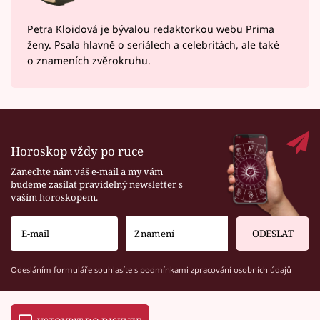
Petra Kloidová je bývalou redaktorkou webu Prima
ženy. Psala hlavně o seriálech a celebritách, ale také
o znameních zvěrokruhu.
Horoskop vždy po ruce
Zanechte nám váš e-mail a my vám
budeme zasílat pravidelný newsletter s
vaším horoskopem.
ODESLAT
Odesláním formuláře souhlasíte s
podmínkami zpracování osobních údajů