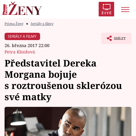
ŽIVĚ
Prima Ženy
■
Seriály a filmy
Trendy:
Polabí
Inspekce
Prostřeno!
AYTO?
SERIÁLY A FILMY
SDÍLET
Módní alarm
Zrádci
Proměny
26. března 2017 22:00
Petra Kloidová
Představitel Dereka
Morgana bojuje
Témata
s roztroušenou sklerózou
Celebrity
své matky
Vztahy
Seriály