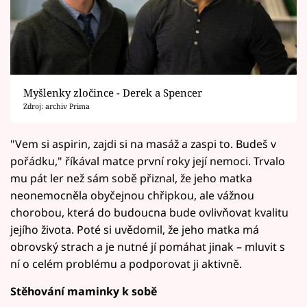
Myšlenky zločince - Derek a Spencer
Zdroj: archiv Prima
"Vem si aspirin, zajdi si na masáž a zaspi to. Budeš v
pořádku," říkával matce první roky její nemoci. Trvalo
mu pát ler než sám sobě přiznal, že jeho matka
neonemocněla obyčejnou chřipkou, ale vážnou
chorobou, která do budoucna bude ovlivňovat kvalitu
jejího života. Poté si uvědomil, že jeho matka má
obrovský strach a je nutné jí pomáhat jinak – mluvit s
ní o celém problému a podporovat ji aktivně.
Stěhování maminky k sobě