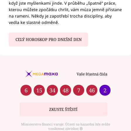
když jste myšlenkami jinde. V průběhu „špatné“ práce,
kterou můžete zpočátku chrlit, vám múza jemně přistane
na rameni. Někdy je zapotřebí trocha disciplíny, aby
vedla ke slastné odměně.
CELÝ HOROSKOP PRO DNEŠNÍ DEN
Vaše šťastná čísla
6
15
34
48
7
46
2
ZKUSTE ŠTĚSTÍ
Ministerstvo financí varuje: Účastí na hazardní hře může
vzniknout závislost ⑱