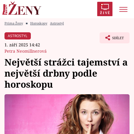
ŽIVĚ
Prima Ženy
■
Horoskopy
Astrostyl
Trendy:
Polabí
Inspekce
Prostřeno!
AYTO?
ASTROSTYL
SDÍLET
Módní alarm
Zrádci
Proměny
1. září 2025 14:42
Petra Neomillnerová
Největší strážci tajemství a
největší drbny podle
Témata
horoskopu
Celebrity
Vztahy
Seriály