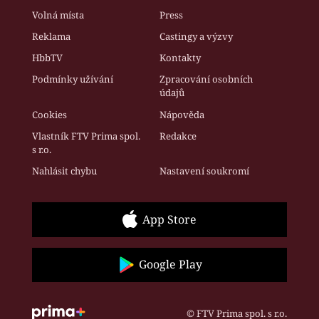
Volná místa
Press
Reklama
Castingy a výzvy
HbbTV
Kontakty
Podmínky užívání
Zpracování osobních
údajů
Cookies
Nápověda
Vlastník FTV Prima spol.
Redakce
s r.o.
Nahlásit chybu
Nastavení soukromí
App Store
Google Play
© FTV Prima spol. s r.o.