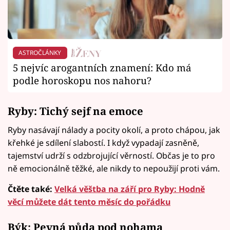
ASTROČLÁNKY
5 nejvíc arogantních znamení: Kdo má
podle horoskopu nos nahoru?
Ryby: Tichý sejf na emoce
Ryby nasávají nálady a pocity okolí, a proto chápou, jak
křehké je sdílení slabostí. I když vypadají zasněně,
tajemství udrží s odzbrojující věrností. Občas je to pro
ně emocionálně těžké, ale nikdy to nepoužijí proti vám.
Čtěte také:
Velká věštba na září pro Ryby: Hodně
věcí můžete dát tento měsíc do pořádku
Býk: Pevná půda pod nohama