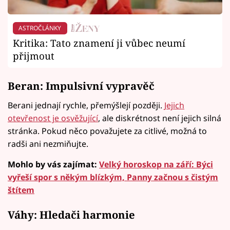
ASTROČLÁNKY
Kritika: Tato znamení ji vůbec neumí
přijmout
Beran: Impulsivní vypravěč
Berani jednají rychle, přemýšlejí později.
Jejich
otevřenost je osvěžující
, ale diskrétnost není jejich silná
stránka. Pokud něco považujete za citlivé, možná to
radši ani nezmiňujte.
Mohlo by vás zajímat:
Velký horoskop na září: Býci
vyřeší spor s někým blízkým, Panny začnou s čistým
štítem
Váhy: Hledači harmonie