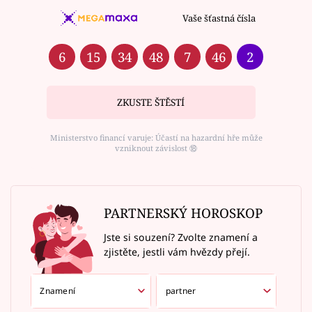
Vaše šťastná čísla
6
15
34
48
7
46
2
ZKUSTE ŠTĚSTÍ
Ministerstvo financí varuje: Účastí na hazardní hře může
vzniknout závislost ⑱
PARTNERSKÝ HOROSKOP
Jste si souzení? Zvolte znamení a
zjistěte, jestli vám hvězdy přejí.