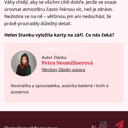
Váhy chtějí, aby se všichni cítili dobře. Jenže ve snaze
urovnat atmosféru často řeknou víc, než je zdrávo.
Nezlobte se na ně – většinou jim ani nedochází, že
právě prozradily důležitý detail.
Helen Stanku vyložila karty na září. Co nás čeká?
Failed to fetch
Autor článku
Petra Neomillnerová
Všechny články autora
Novinářka a spisovatelka, autorka beletrie i knih o
ezoterice