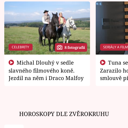
CELEBRITY
SERIÁLY A FIL
8 fotografií
Michal Dlouhý v sedle
Tuna se chtěl vrátit domů.
slavného filmového koně.
Zarazilo ho
Jezdil na něm i Draco Malfoy
smlouvě př
zemřít
HOROSKOPY DLE ZVĚROKRUHU