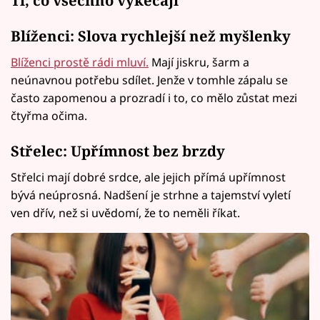
Ti, co všechno vykecají
Blíženci: Slova rychlejší než myšlenky
Blíženci prostě rádi mluví.
Mají jiskru, šarm a
neúnavnou potřebu sdílet. Jenže v tomhle zápalu se
často zapomenou a prozradí i to, co mělo zůstat mezi
čtyřma očima.
Střelec: Upřímnost bez brzdy
Střelci mají dobré srdce, ale jejich přímá upřímnost
bývá neúprosná. Nadšení je strhne a tajemství vyletí
ven dřív, než si uvědomí, že to neměli říkat.