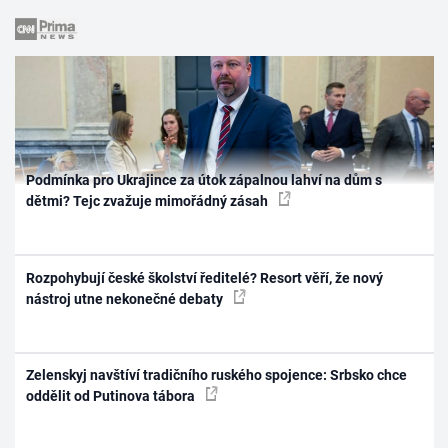
Podmínka pro Ukrajince za útok zápalnou lahví na dům s
dětmi? Tejc zvažuje mimořádný zásah
Rozpohybují české školství ředitelé? Resort věří, že nový
nástroj utne nekonečné debaty
Zelenskyj navštíví tradičního ruského spojence: Srbsko chce
oddělit od Putinova tábora