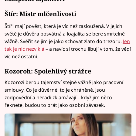
Štír: Mistr mlčenlivosti
Štíři mají pověst, která je víc než zasloužená. V jejich
světě je důvěra posvátná a loajalita se bere smrtelně
vážně. Svěřit se jim je jako schovat zlato do trezoru.
Jen
tak je nic nezviklá
– a navíc si trochu libují v tom, že vědí
víc než ostatní.
Kozoroh: Spolehlivý strážce
Kozorozi berou tajemství stejně vážně jako pracovní
smlouvy. Co je důvěrné, to je chráněné. Jsou
zodpovědní a neradi zklamávají – když jim něco
řeknete, budou to brát jako osobní závazek.