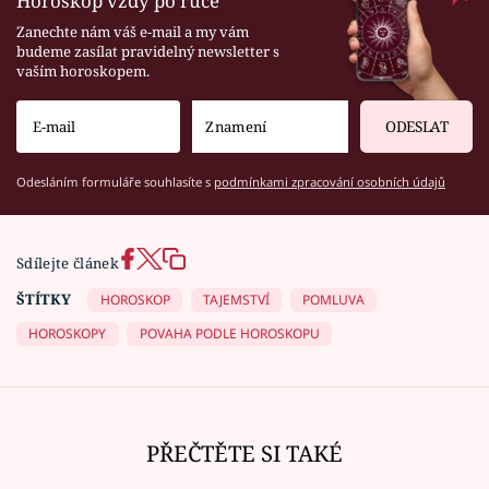
Horoskop vždy po ruce
Zanechte nám váš e-mail a my vám
budeme zasílat pravidelný newsletter s
vaším horoskopem.
ODESLAT
Odesláním formuláře souhlasíte s
podmínkami zpracování osobních údajů
Sdílejte článek
ŠTÍTKY
HOROSKOP
TAJEMSTVÍ
POMLUVA
HOROSKOPY
POVAHA PODLE HOROSKOPU
PŘEČTĚTE SI TAKÉ