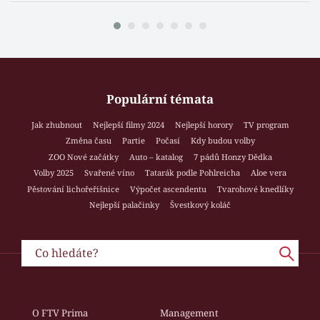
Populární témata
Jak zhubnout
Nejlepší filmy 2024
Nejlepší horory
TV program
Změna času
Partie
Počasí
Kdy budou volby
ZOO Nové začátky
Auto – katalog
7 pádů Honzy Dědka
Volby 2025
Svařené víno
Tatarák podle Pohlreicha
Aloe vera
Pěstování lichořeřišnice
Výpočet ascendentu
Tvarohové knedlíky
Nejlepší palačinky
Švestkový koláč
O FTV Prima
Management