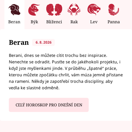
Beran
Býk
Blíženci
Rak
Lev
Panna
V
Beran
6. 8. 2026
Berani, dnes se můžete cítit trochu bez inspirace.
Nenechte se odradit. Pusťte se do jakéhokoli projektu, i
když jste myšlenkami jinde. V průběhu „špatné“ práce,
kterou můžete zpočátku chrlit, vám múza jemně přistane
na rameni. Někdy je zapotřebí trocha disciplíny, aby
vedla ke slastné odměně.
CELÝ HOROSKOP PRO DNEŠNÍ DEN