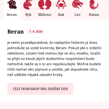
Beran
Býk
Blíženci
Rak
Lev
Panna
V
Beran
7. 8. 2026
Je velmi pravděpodobné, že nejlepším řešením je dnes
jednoduše se vzdát kontroly, Berani. Pokud jde o srdeční
záležitosti, ostatní lidé mohou být ve víru zmatku. Snažit
se přijít na kloub jejich duševnímu rozpoložení bude
nemožné, takže se o to ani nepokoušejte. Možná budete
chtít nechat věci plynout a uvidíte, jak dopadnete zítra,
než uděláte nějaké zásadní kroky.
CELÝ HOROSKOP PRO DNEŠNÍ DEN