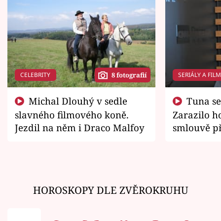
CELEBRITY
SERIÁLY A FIL
8 fotografií
Michal Dlouhý v sedle
Tuna se chtěl vrátit domů.
slavného filmového koně.
Zarazilo ho
Jezdil na něm i Draco Malfoy
smlouvě př
zemřít
HOROSKOPY DLE ZVĚROKRUHU