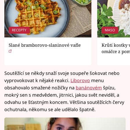
RECEPTY
MASO
Slané bramborovo-slaninové vafle
Krůtí kostky
omáčce z po
Soutěžící se někdy snaží svoje soupeře šokovat nebo
vyprovokovat k nějaké reakci.
Liborovo
menu
obsahovalo smažené nožičky na
banánovém
špízu,
mokrý sen s medvědem, jitrnici, jakou svět neviděl, a
odvahu se šťastným koncem. Většina soutěžících červy
ochutnala, někomu se ale udělalo špatně.