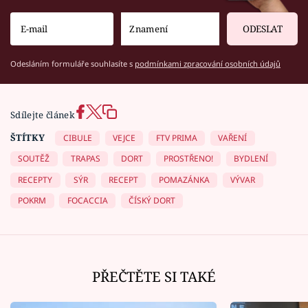
ODESLAT
Odesláním formuláře souhlasíte s
podmínkami zpracování osobních údajů
Sdílejte článek
ŠTÍTKY
CIBULE
VEJCE
FTV PRIMA
VAŘENÍ
SOUTĚŽ
TRAPAS
DORT
PROSTŘENO!
BYDLENÍ
RECEPTY
SÝR
RECEPT
POMAZÁNKA
VÝVAR
POKRM
FOCACCIA
ČÍSKÝ DORT
PŘEČTĚTE SI TAKÉ