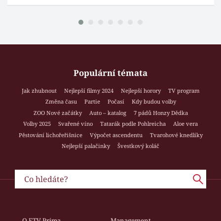
Populární témata
Jak zhubnout
Nejlepší filmy 2024
Nejlepší horory
TV program
Změna času
Partie
Počasí
Kdy budou volby
ZOO Nové začátky
Auto – katalog
7 pádů Honzy Dědka
Volby 2025
Svařené víno
Tatarák podle Pohlreicha
Aloe vera
Pěstování lichořeřišnice
Výpočet ascendentu
Tvarohové knedlíky
Nejlepší palačinky
Švestkový koláč
O FTV Prima
Management