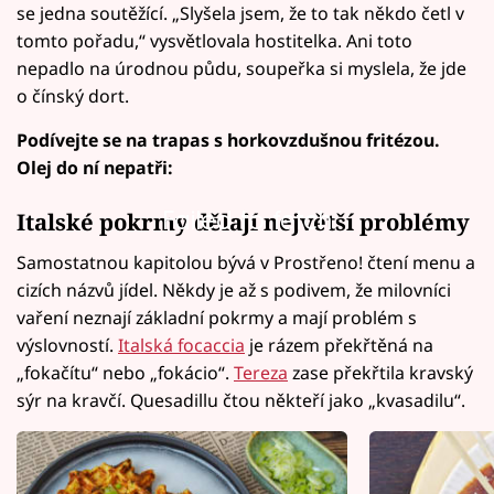
se jedna soutěžící. „Slyšela jsem, že to tak někdo četl v
tomto pořadu,“ vysvětlovala hostitelka. Ani toto
nepadlo na úrodnou půdu, soupeřka si myslela, že jde
o čínský dort.
Podívejte se na trapas s horkovzdušnou fritézou.
Olej do ní nepatři:
Failed to fetch
Italské pokrmy dělají největší problémy
Samostatnou kapitolou bývá v Prostřeno! čtení menu a
cizích názvů jídel. Někdy je až s podivem, že milovníci
vaření neznají základní pokrmy a mají problém s
výslovností.
Italská focaccia
je rázem překřtěná na
„fokačítu“ nebo „fokácio“.
Tereza
zase překřtila kravský
sýr na kravčí. Quesadillu čtou někteří jako „kvasadilu“.