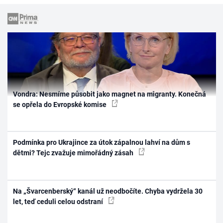
Vondra: Nesmíme působit jako magnet na migranty. Konečná
se opřela do Evropské komise
Podmínka pro Ukrajince za útok zápalnou lahví na dům s
dětmi? Tejc zvažuje mimořádný zásah
Na „Švarcenberský“ kanál už neodbočíte. Chyba vydržela 30
let, teď ceduli celou odstraní