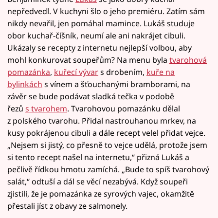
nepředvedl. V kuchyni šlo o jeho premiéru. Zatím sám
nikdy nevařil, jen pomáhal mamince. Lukáš studuje
obor kuchař-číšník, neumí ale ani nakrájet cibuli.
Ukázaly se recepty z internetu nejlepší volbou, aby
mohl konkurovat soupeřům? Na menu byla
tvarohová
pomazánka
,
kuřecí vývar
s drobením,
kuře na
bylinkách
s vínem a šťouchanými bramborami, na
závěr se bude podávat sladká tečka v podobě
řezů
s tvarohem
. Tvarohovou pomazánku dělal
z polského tvarohu. Přidal nastrouhanou mrkev, na
kusy pokrájenou cibuli a dále recept velel přidat vejce.
„Nejsem si jistý, co přesně to vejce udělá, protože jsem
si tento recept našel na internetu,“ přizná Lukáš a
pečlivě řídkou hmotu zamíchá. „Bude to spíš tvarohový
salát,“ odtuší a dál se věcí nezabývá. Když soupeři
zjistili, že je pomazánka ze syrových vajec, okamžitě
přestali jíst z obavy ze salmonely.