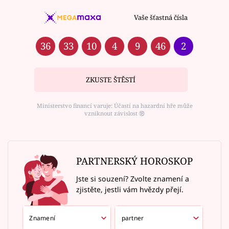
Vaše šťastná čísla
36
33
10
4
9
46
2
ZKUSTE ŠTĚSTÍ
Ministerstvo financí varuje: Účastí na hazardní hře může
vzniknout závislost ⑱
PARTNERSKÝ HOROSKOP
Jste si souzení? Zvolte znamení a
zjistěte, jestli vám hvězdy přejí.