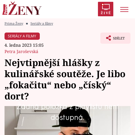
ŽIVĚ
Prima Ženy
■
Seriály a filmy
Trendy:
Polabí
Inspekce
Prostřeno!
AYTO?
SERIÁLY A FILMY
SDÍLET
Módní alarm
Zrádci
Proměny
4. ledna 2023 15:05
Petra Jaroševská
Nejvtipnější hlášky z
kulinářské soutěže. Je libo
Témata
„fokačitu“ nebo „číský“
Celebrity
dort?
Žádná položka z playlistu není
Vztahy
V soutěži amatérských kuchařů někdy zkoušejí
dostupná.
Seriály
štěstí i ti méně zkušení. Někdo se nevyzná v
zahraniční kuchyni a pak tápe s výslovností