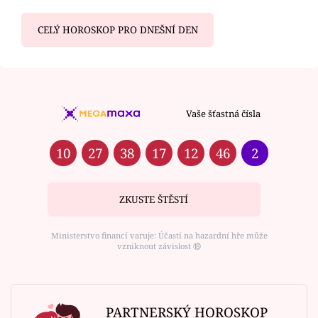
CELÝ HOROSKOP PRO DNEŠNÍ DEN
Vaše šťastná čísla
10
27
38
17
12
46
2
ZKUSTE ŠTĚSTÍ
Ministerstvo financí varuje: Účastí na hazardní hře může
vzniknout závislost ⑱
PARTNERSKÝ HOROSKOP