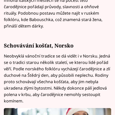
mnoha italských městech se na počest této
čarodějnice pořádají průvody, slavnosti a ohňové
rituály. Podobnou postavu můžete najít v ruském
folklóru, kde Babouschka, což znamená stará žena,
přináší dětem dárky.
Schovávání košťat, Norsko
Neobvyklá vánoční tradice se dá vidět i v Norsku. Jedná
se o tradici starou několik staletí, ve kterou lidé pořád
věří. Podle norského folklóru vycházejí čarodějnice a zlí
duchové na Štědrý den, aby působili neplechu. Rodiny
proto schovávají všechna košťata, aby jim nebyla
ukradena zlými bytostmi. Někdy dokonce pálí jedlová
polena v krbu, aby čarodějnice nemohly sestoupit
komínem.