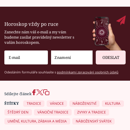
Horoskop vždy po ruce
Zanechte nám váš e-mail a my vám
budeme zasílat pravidelný newsletter s
vaším horoskopem.
ODESLAT
Odesláním formuláře souhlasíte s
podmínkami zpracování osobních údajů
Sdílejte článek
ŠTÍTKY
TRADICE
VÁNOCE
NÁBOŽENSTVÍ
KULTURA
ŠTĚDRÝ DEN
VÁNOČNÍ TRADICE
ZVYKY A TRADICE
UMĚNÍ, KULTURA, ZÁBAVA A MÉDIA
NÁBOŽENSKÝ SVÁTEK