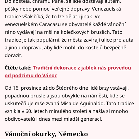
Do kostela, chrámu Páně, se lidé dostávají autem,
pěšky nebo pomocí veřejné dopravy. Venezuelská
tradice však říká, že to lze dělat i jinak. Ve
venezuelském Caracasu se obyvatelé každé vánoční
ráno vydávají na mši na kolečkových bruslích. Tato
tradice je tak populární, že města zavírají ulice pro auta
a jinou dopravu, aby lidé mohli do kostelů bezpečně
dorazit.
Čtěte také:
Tradiční dekorace z jablek nás provedou
od podzimu do Vánoc
Od 16. prosince až do Štědrého dne lidé brzy vstávají,
popadnou brusle a jsou obvykle na náměstí, kde se
uskutečňuje mše zvaná Misa de Aguinaldo. Tato tradice
vznikla v 60. letech minulého století a našla si mnoho
obdivovatelů i dnes mezi mladší generací.
Vánoční okurky, Německo