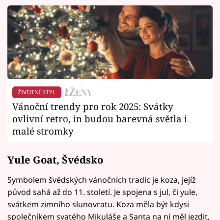
ŽIVOTNÍ STYL
Vánoční trendy pro rok 2025: Svátky
ovlivní retro, in budou barevná světla i
malé stromky
Yule Goat, Švédsko
Symbolem švédských vánočních tradic je koza, jejíž
původ sahá až do 11. století. Je spojena s jul, či yule,
svátkem zimního slunovratu. Koza měla být kdysi
společníkem svatého Mikuláše a Santa na ní měl jezdit,