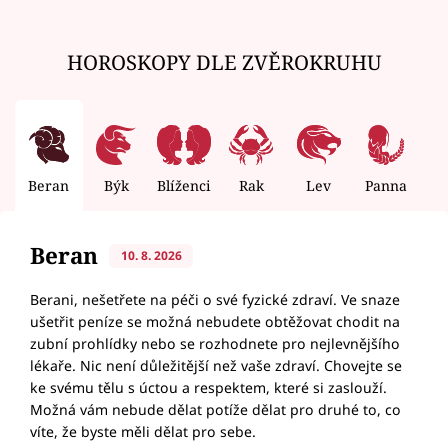
HOROSKOPY DLE ZVĚROKRUHU
Beran
Býk
Blíženci
Rak
Lev
Panna
V
Beran
10. 8. 2026
Berani, nešetřete na péči o své fyzické zdraví. Ve snaze
ušetřit peníze se možná nebudete obtěžovat chodit na
zubní prohlídky nebo se rozhodnete pro nejlevnějšího
lékaře. Nic není důležitější než vaše zdraví. Chovejte se
ke svému tělu s úctou a respektem, které si zaslouží.
Možná vám nebude dělat potíže dělat pro druhé to, co
víte, že byste měli dělat pro sebe.