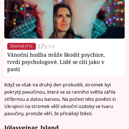
ŽIVOTNÍ STYL
Vánoční hudba může škodit psychice,
tvrdí psychologové. Lidé se cítí jako v
pasti
Když se však na druhý den probudili, stromek byl
pokrytý pavučinou, která se za ranního světla zářila
stříbrnou a zlatou barvou. Na počest této pověsti si
Ukrajinci na stromek věší vánoční ozdoby ve tvaru
pavučiny, protože věří, že přinášejí štěstí.
Jólasveinar, Island