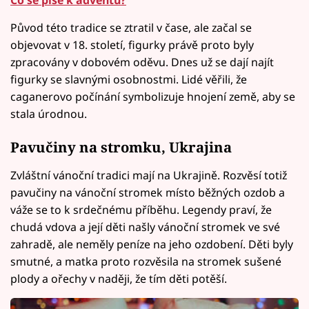
Původ této tradice se ztratil v čase, ale začal se
objevovat v 18. století, figurky právě proto byly
zpracovány v dobovém oděvu. Dnes už se dají najít
figurky se slavnými osobnostmi. Lidé věřili, že
caganerovo počínání symbolizuje hnojení země, aby se
stala úrodnou.
Pavučiny na stromku, Ukrajina
Zvláštní vánoční tradici mají na Ukrajině. Rozvěsí totiž
pavučiny na vánoční stromek místo běžných ozdob a
váže se to k srdečnému příběhu. Legendy praví, že
chudá vdova a její děti našly vánoční stromek ve své
zahradě, ale neměly peníze na jeho ozdobení. Děti byly
smutné, a matka proto rozvěsila na stromek sušené
plody a ořechy v naději, že tím děti potěší.