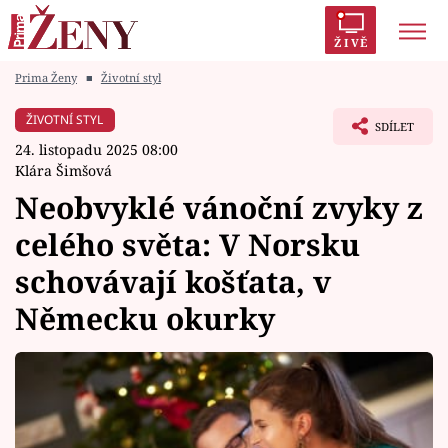
ŽIVĚ
Prima Ženy
■
Životní styl
Trendy:
Polabí
Inspekce
Prostřeno!
AYTO?
ŽIVOTNÍ STYL
SDÍLET
Módní alarm
Zrádci
Proměny
24. listopadu 2025 08:00
Klára Šimšová
Neobvyklé vánoční zvyky z
celého světa: V Norsku
Témata
schovávají košťata, v
Celebrity
Německu okurky
Vztahy
Seriály