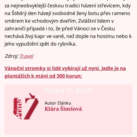
za nejneobvyklejší českou tradici házení střevícem, kdy
na Štědrý den házejí svobodné ženy botu přes rameno
směrem ke vchodovým dveřím. Zvláštní lidem v
zahraničí připadá i to, že před Vánoci se v Česku
nechává živý kapr ve vaně, než dojde na hostinu nebo k
jeho vypuštění zpět do rybníka.
Zdroj:
Travel
Vánoční stromky si lidé vybírají už nyní. Jedle je na
plantážích k mání od 300 korun:
Failed to fetch
Autor článku
Klára Šimšová