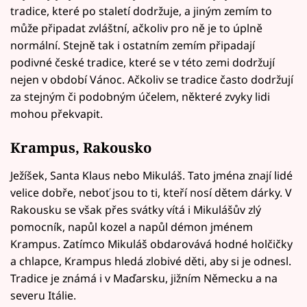
tradice, které po staletí dodržuje, a jiným zemím to
může připadat zvláštní, ačkoliv pro ně je to úplně
normální. Stejně tak i ostatním zemím připadají
podivné české tradice, které se v této zemi dodržují
nejen v období Vánoc. Ačkoliv se tradice často dodržují
za stejným či podobným účelem, některé zvyky lidi
mohou překvapit.
Krampus, Rakousko
Ježíšek, Santa Klaus nebo Mikuláš. Tato jména znají lidé
velice dobře, neboť jsou to ti, kteří nosí dětem dárky. V
Rakousku se však přes svátky vítá i Mikulášův zlý
pomocník, napůl kozel a napůl démon jménem
Krampus. Zatímco Mikuláš obdarovává hodné holčičky
a chlapce, Krampus hledá zlobivé děti, aby si je odnesl.
Tradice je známá i v Maďarsku, jižním Německu a na
severu Itálie.