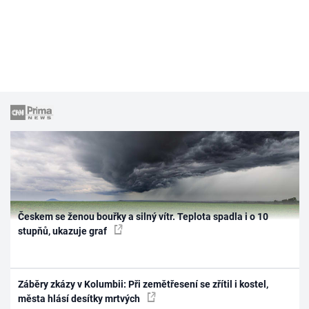
Českem se ženou bouřky a silný vítr. Teplota spadla i o 10
stupňů, ukazuje graf
Záběry zkázy v Kolumbii: Při zemětřesení se zřítil i kostel,
města hlásí desítky mrtvých