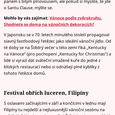
pánem s bílým plnovousem, ale pokud si myslíte, že jde
o Santu Clause, mýlíte se.
Mohlo by vás zajímat:
Vánoce podle zvěrokruhu.
Shodnete se doma na vánočních dekoracích?
V Japonsku se v 70. letech minulého století propagoval
slavný fastfoodový řetězec jako ideální vánoční jídlo. Od
té doby se na Štědrý večer v této zemi říká „Kentucky
na Vánoce“ (pro pochopení „Kentucky for Christmas“) a
lidé si vyrazí dát sváteční smažené kuře do jedné z
blízkých restaurací nebo si odnášejí plné kyblíky z
tohoto řetězce domů.
Festival obřích luceren, Filipíny
S oslavami začínajícími v září a končícími v lednu mají
Filipíny tu nejdelší a nejluxusnější vánoční sezónu na