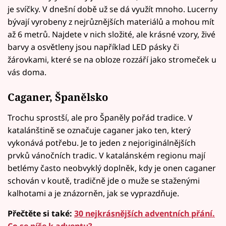
je svíčky. V dnešní době už se dá využít mnoho. Lucerny
bývají vyrobeny z nejrůznějších materiálů a mohou mít
až 6 metrů. Najdete v nich složité, ale krásné vzory, živé
barvy a osvětleny jsou například LED pásky či
žárovkami, které se na obloze rozzáří jako stromeček u
vás doma.
Caganer, Španělsko
Trochu sprostší, ale pro Španěly pořád tradice. V
katalánštině se označuje caganer jako ten, který
vykonává potřebu. Je to jeden z nejoriginálnějších
prvků vánočních tradic. V katalánském regionu mají
betlémy často neobvyklý doplněk, kdy je onen caganer
schován v koutě, tradičně jde o muže se staženými
kalhotami a je znázorněn, jak se vyprazdňuje.
Přečtěte si také:
30 nejkrásnějších adventních přání.
Co se píše k adventu?