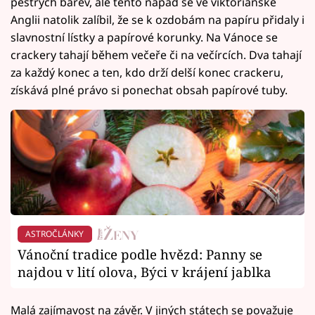
pestrých barev, ale tento nápad se ve viktoriánské
Anglii natolik zalíbil, že se k ozdobám na papíru přidaly i
slavnostní lístky a papírové korunky. Na Vánoce se
crackery tahají během večeře či na večírcích. Dva tahají
za každý konec a ten, kdo drží delší konec crackeru,
získává plné právo si ponechat obsah papírové tuby.
ASTROČLÁNKY
Vánoční tradice podle hvězd: Panny se
najdou v lití olova, Býci v krájení jablka
Malá zajímavost na závěr. V jiných státech se považuje