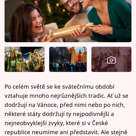
Horoskopy
Sledujte prima+
Filmový festival Karlovy Vary
Pořady
Mámy sobě
Přihlášení
Po celém světě se ke svátečnímu období
vztahuje mnoho nejrůznějších tradic. Ať už se
Sledujte nás
dodržují na Vánoce, před nimi nebo po nich,
některé státy dodržují ty nejpodivnější a
nejneobvyklejší zvyky, které si v České
republice neumíme ani představit. Ale stejně