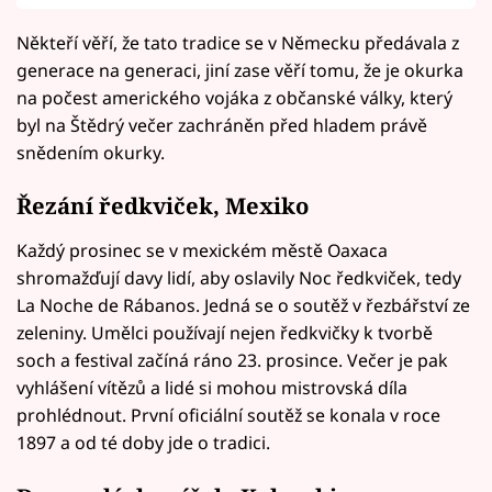
Někteří věří, že tato tradice se v Německu předávala z
generace na generaci, jiní zase věří tomu, že je okurka
na počest amerického vojáka z občanské války, který
byl na Štědrý večer zachráněn před hladem právě
snědením okurky.
Řezání ředkviček, Mexiko
Každý prosinec se v mexickém městě Oaxaca
shromažďují davy lidí, aby oslavily Noc ředkviček, tedy
La Noche de Rábanos. Jedná se o soutěž v řezbářství ze
zeleniny. Umělci používají nejen ředkvičky k tvorbě
soch a festival začíná ráno 23. prosince. Večer je pak
vyhlášení vítězů a lidé si mohou mistrovská díla
prohlédnout. První oficiální soutěž se konala v roce
1897 a od té doby jde o tradici.