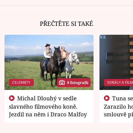
PŘEČTĚTE SI TAKÉ
CELEBRITY
SERIÁLY A FIL
8 fotografií
Michal Dlouhý v sedle
Tuna se chtěl vrátit domů.
slavného filmového koně.
Zarazilo ho
Jezdil na něm i Draco Malfoy
smlouvě př
zemřít