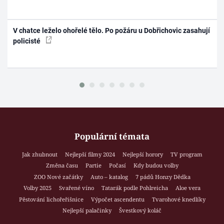
V chatce leželo ohořelé tělo. Po požáru u Dobřichovic zasahují
policisté
Populární témata
Jak zhubnout
Nejlepší filmy 2024
Nejlepší horory
TV program
Změna času
Partie
Počasí
Kdy budou volby
ZOO Nové začátky
Auto – katalog
7 pádů Honzy Dědka
Volby 2025
Svařené víno
Tatarák podle Pohlreicha
Aloe vera
Pěstování lichořeřišnice
Výpočet ascendentu
Tvarohové knedlíky
Nejlepší palačinky
Švestkový koláč