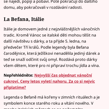
se najedí, popijí a pobaví. Poté pokračují do dalšího
domu, aby pokračovali v rozdávání radosti.
La Befana, Itálie
Itálie je domovem jedné z nejzvláštnějších vánočních
tradic. Kromě Vánoc se italské děti mohou těšit na
další návštěvu s dárky, a ta přijde 5. ledna, na
předvečer Tří králů. Podle legendy byla Befana
čarodějnice, která Ježíškovi nenadělila jediný dárek a
teď se snaží odčinit svůj omyl. Rozdává proto dárky
všem dětem, které pro ni připraví trochu jídla a vína.
Nepřehlédněte:
Nejvyšší čas objednat vánoční
cukroví. Ceny letos vyletí nahoru. Za co si nejvíc
připlatíme?
Legenda o Befaně má kořeny v zimních rituálech a je
symbolem konce starého roku a vítání nového. V