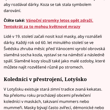
aby rozdával dárky. Koza se tak stala symbolem
darování.
Čtěte také:
Vánoční stromky letos opět zdraží.
Tentokrát za to mohou květnové mrazy
Lidé v 19. století začali nosit kozí masky, aby roznášeli
dárky. Každý rok od 60. let minulého století se ve
Švédsku zhruba měsíc před Vánocemi vyrobí obrovská
slaměná socha kozla, vystaví se na náměstí a následně
spálí. Slaměné kozy slouží také jako malé ozdoby, které
můžete najít rozvěšené různě po stromech.
Koledníci v přestrojení, Lotyšsko
V Lotyšsku existuje stará zimní tradice zvaná kekatas.
Na přelomu roku procházejí obcemi převlečení
koledníci v maskách, takzvaní mummers nebo
mummeři. Masky bývají často zvířecí, démonické nebo