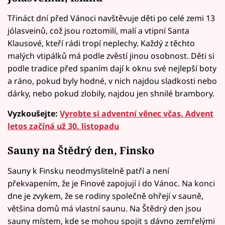
Třináct dní před Vánoci navštěvuje děti po celé zemi 13
jólasveinů, což jsou roztomilí, malí a vtipní Santa
Klausové, kteří rádi tropí neplechy. Každý z těchto
malých vtipálků má podle zvěstí jinou osobnost. Děti si
podle tradice před spaním dají k oknu své nejlepší boty
a ráno, pokud byly hodné, v nich najdou sladkosti nebo
dárky, nebo pokud zlobily, najdou jen shnilé brambory.
Vyzkoušejte:
Vyrobte si adventní věnec včas. Advent
letos začíná už 30. listopadu
Sauny na Štědrý den, Finsko
Sauny k Finsku neodmyslitelně patří a není
překvapením, že je Finové zapojují i do Vánoc. Na konci
dne je zvykem, že se rodiny společně ohřejí v sauně,
většina domů má vlastní saunu. Na Štědrý den jsou
sauny místem, kde se mohou spojit s dávno zemřelými