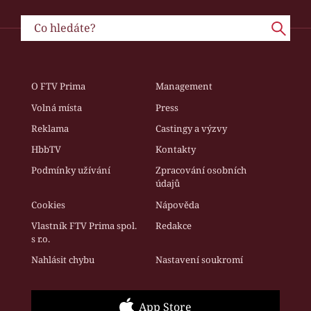
O FTV Prima
Management
Volná místa
Press
Reklama
Castingy a výzvy
HbbTV
Kontakty
Podmínky užívání
Zpracování osobních
údajů
Cookies
Nápověda
Vlastník FTV Prima spol.
Redakce
s r.o.
Nahlásit chybu
Nastavení soukromí
App Store