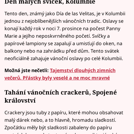
Den malých svíček, Kolumbie
Tento den, známý jako Día de las Velitas, je v Kolumbii
jednou z nejoblíbenějších vánočních tradic. Oslavy se
konají každý rok v noci 7. prosince na počest Panny
Marie a jejího neposkvrněného početí. Svíčky a
papírové lampiony se zapalují a umisťují do oken, na
balkony nebo na zahrádku před dům. Tento svátek
neoficiálně zahajuje vánoční oslavy po celé Kolumbii.
Možná jste nečetli:
Tajemství dlouhých zimních
večerů. Přástky byly veselé a ne moc mravné
Tahání vánočních crackerů, Spojené
království
Crackery jsou tuby z papíru, které mohou obsahovat
malý dárek nebo, a to hlavně, hromadu sladkostí.
Zpočátku měly být sladkosti zabaleny do papíru