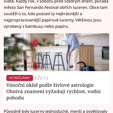
světě. Každý rok, v sobotu před Štědrým dnem, pořádá
město San Fernando Festival obřích luceren. Obce tam
soutěží o to, kdo postaví ty nejkrásnější a
nejpropracovanější papírové lucerny. Většinou jsou
vyrobeny z bambusu nebo papíru.
ASTROČLÁNKY
Vánoční úklid podle živlové astrologie:
Ohnivá znamení vyžadují rychlost, vodní
pohodu
Původně byly lucerny jednoduché, menší a osvětlovaly