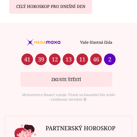
CELÝ HOROSKOP PRO DNEŠNÍ DEN
Vaše šťastná čísla
41
39
12
13
11
46
2
ZKUSTE ŠTĚSTÍ
Ministerstvo financí varuje: Účastí na hazardní hře může
vzniknout závislost ⑱
PARTNERSKÝ HOROSKOP