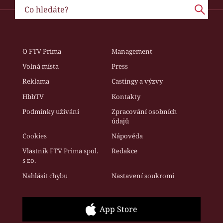
O FTV Prima
Management
Volná místa
Press
Reklama
Castingy a výzvy
HbbTV
Kontakty
Podmínky užívání
Zpracování osobních
údajů
Cookies
Nápověda
Vlastník FTV Prima spol.
Redakce
s r.o.
Nahlásit chybu
Nastavení soukromí
App Store