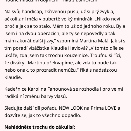
Na svůj handicap, zkřivenou pusu, už si prý zvykla,
ačkoli z ní měla v pubertě velký mindrák. „Nikdo neví
proč a jak se to stalo. Mám to už od jednoho roku. Byla
jsem i na dvou operacích, ale ty se nepovedly a tak
mám akorát další jizvy,“ vzpomíná Martina Malá. Jak si s
tím poradí vizážistka Klaudie Havlová? „V tomto díle se
ukáže, zda jsem tak trochu kouzelnice. Troufnu si říci,
že diváky i Martinu překvapíme, ale zda to bude tak
nebo onak, to prozradit nemůžu,“ říká s nadsázkou
Klaudie.
Kadeřnice Karolina Fahounová se rozhodla i pro velmi
radikální změnu barvy vlasů.
Sledujte další díl pořadu NEW LOOK na Prima LOVE a
dozvíte se, jak to všechno dopadlo.
Nahlédněte trochu do zákulisí: