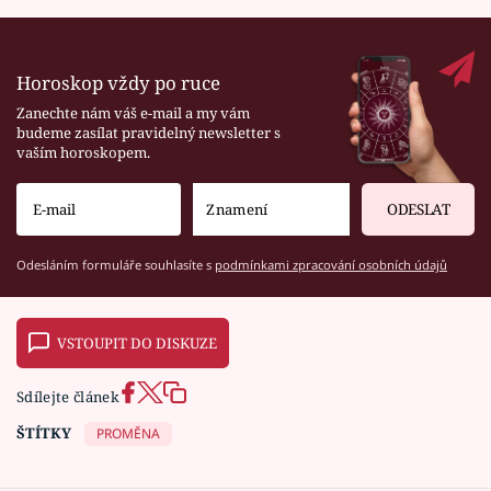
Horoskop vždy po ruce
Zanechte nám váš e-mail a my vám
budeme zasílat pravidelný newsletter s
vaším horoskopem.
ODESLAT
Odesláním formuláře souhlasíte s
podmínkami zpracování osobních údajů
VSTOUPIT DO DISKUZE
Sdílejte článek
ŠTÍTKY
PROMĚNA