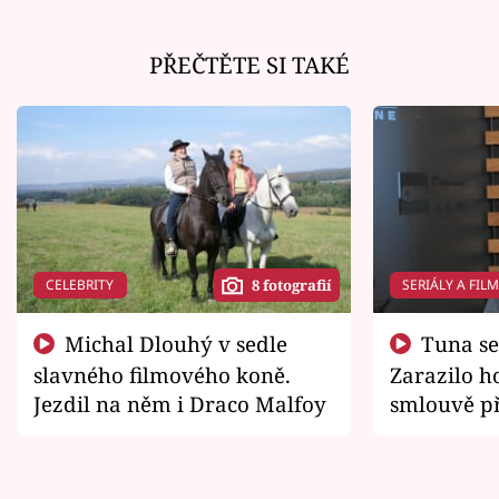
PŘEČTĚTE SI TAKÉ
CELEBRITY
SERIÁLY A FIL
8 fotografií
Michal Dlouhý v sedle
Tuna se chtěl vrátit domů.
slavného filmového koně.
Zarazilo ho
Jezdil na něm i Draco Malfoy
smlouvě př
zemřít