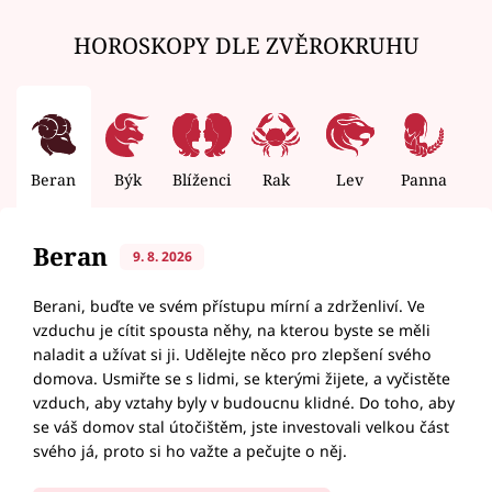
HOROSKOPY DLE ZVĚROKRUHU
Beran
Býk
Blíženci
Rak
Lev
Panna
V
Beran
9. 8. 2026
Berani, buďte ve svém přístupu mírní a zdrženliví. Ve
vzduchu je cítit spousta něhy, na kterou byste se měli
naladit a užívat si ji. Udělejte něco pro zlepšení svého
domova. Usmiřte se s lidmi, se kterými žijete, a vyčistěte
vzduch, aby vztahy byly v budoucnu klidné. Do toho, aby
se váš domov stal útočištěm, jste investovali velkou část
svého já, proto si ho važte a pečujte o něj.