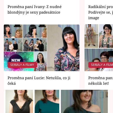
Proměna paní Ivany: Z nudné
Radikální pr
blondýny je sexy padesátnice
Podívejte se,
image
SERIÁLY A FILMY
SERIÁLY A FIL
Proměna paní Lucie: Netušila, co ji
Proměna paní
čeká
několik let!