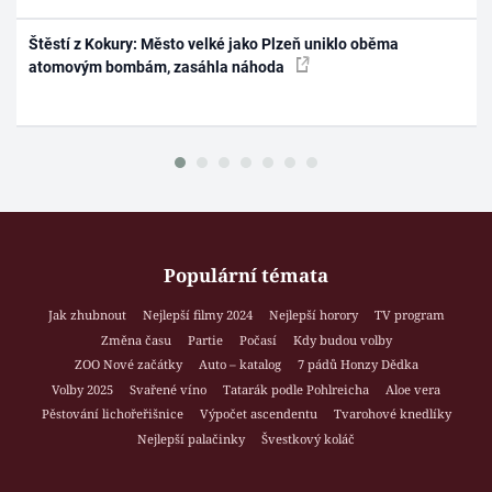
Štěstí z Kokury: Město velké jako Plzeň uniklo oběma
atomovým bombám, zasáhla náhoda
Populární témata
Jak zhubnout
Nejlepší filmy 2024
Nejlepší horory
TV program
Změna času
Partie
Počasí
Kdy budou volby
ZOO Nové začátky
Auto – katalog
7 pádů Honzy Dědka
Volby 2025
Svařené víno
Tatarák podle Pohlreicha
Aloe vera
Pěstování lichořeřišnice
Výpočet ascendentu
Tvarohové knedlíky
Nejlepší palačinky
Švestkový koláč