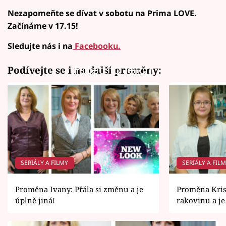
Nezapomeňte se dívat v sobotu na Prima LOVE.
Začínáme v 17.15!
Sledujte nás i na
Facebooku.
Failed to fetch
Podívejte se i na další proměny:
SERIÁLY A FILMY
SERIÁLY A FIL
Proměna Ivany: Přála si změnu a je
Proměna Kris
úplně jiná!
rakovinu a j