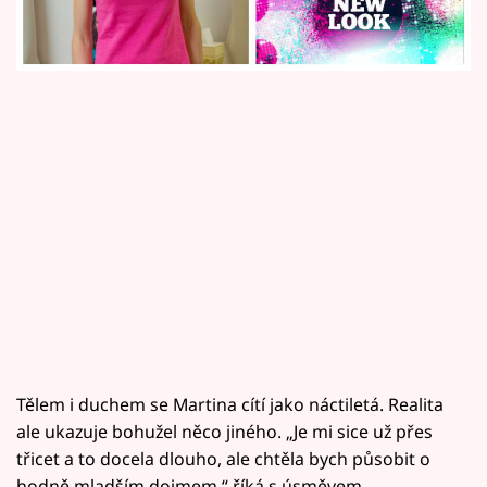
Horoskopy
tak výrazného snížení věku?
Sledujte prima+
Filmový festival Karlovy Vary
Pořady
Mámy sobě
Přihlášení
Sledujte nás
Tělem i duchem se Martina cítí jako náctiletá. Realita
ale ukazuje bohužel něco jiného. „Je mi sice už přes
třicet a to docela dlouho, ale chtěla bych působit o
hodně mladším dojmem,“ říká s úsměvem.