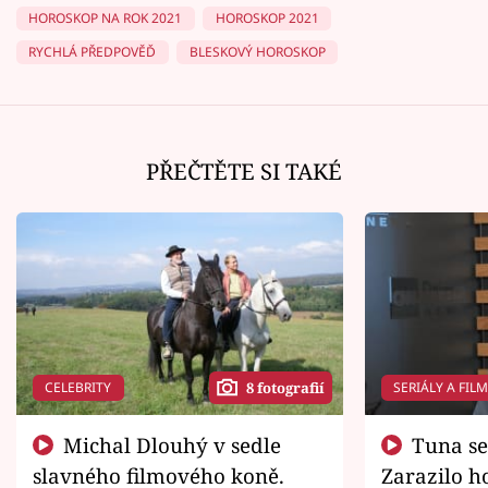
HOROSKOP NA ROK 2021
HOROSKOP 2021
RYCHLÁ PŘEDPOVĚĎ
BLESKOVÝ HOROSKOP
PŘEČTĚTE SI TAKÉ
CELEBRITY
SERIÁLY A FIL
8 fotografií
Michal Dlouhý v sedle
Tuna se chtěl vrátit domů.
slavného filmového koně.
Zarazilo ho