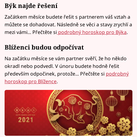
Býk najde řešení
Začátkem měsíce budete řešit s partnerem váš vztah a
můžete se dohadovat. Následně se věci a stavy zrychlí a
mezi vámi... Přečtěte si
podrobný horoskop pro Býka
.
Blíženci budou odpočívat
Na začátku měsíce se vám partner svěří, že ho někdo
okradl nebo podvedl. V únoru budete hodně řešit
především odpočinek, protože... Přečtěte si
podrobný
horoskop pro Blížence
.