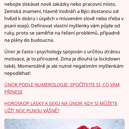
nebojte získávat nové zakázky nebo pracovní místo.
Zemská znamení, hlavně Vodnáři a Býci dostanou od
hvězd k dobru i úspěch v mluveném slově nebo třeba v
psaní esejů. Definovat vlastní myšlenky vám půjde od
ruky, proto se zaměřte na řešení problémů, případně
na plány do budoucna.
Únor je často i psychology spojován s určitou ztrátou
motivace, je to přirozené. Zima je dlouhá (a lockdown
také). Momentálně je ale nutné negativním myšlenkám
nepodléhat!
ÚNOR PODLE NUMEROLOGIE: SPOČÍTEJTE SI, CO VÁM
PŘINESE
HOROSKOP LÁSKY A SEXU NA ÚNOR: KDY SI MŮŽETE
UŽÍT NOC PLNOU VÁŠNĚ?