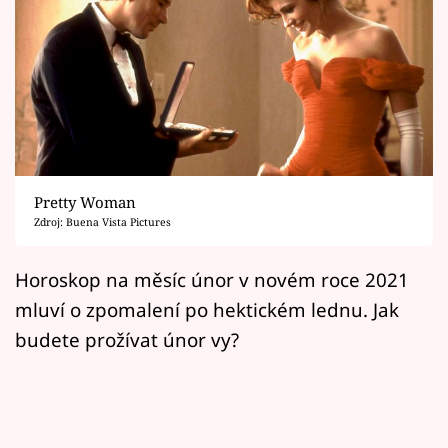
Horoskopy
Sledujte prima+
Filmový festival Karlovy Vary
Pořady
Mámy sobě
Pretty Woman
Zdroj: Buena Vista Pictures
Přihlášení
Horoskop na měsíc únor v novém roce 2021
mluví o zpomalení po hektickém lednu. Jak
budete prožívat únor vy?
Sledujte nás