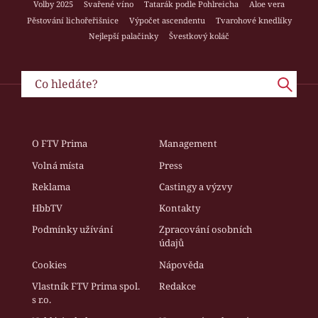
Volby 2025
Svařené víno
Tatarák podle Pohlreicha
Aloe vera
Pěstování lichořeřišnice
Výpočet ascendentu
Tvarohové knedlíky
Nejlepší palačinky
Švestkový koláč
O FTV Prima
Management
Volná místa
Press
Reklama
Castingy a výzvy
HbbTV
Kontakty
Podmínky užívání
Zpracování osobních
údajů
Cookies
Nápověda
Vlastník FTV Prima spol.
Redakce
s r.o.