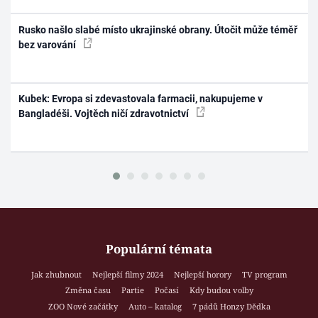
Rusko našlo slabé místo ukrajinské obrany. Útočit může téměř
bez varování
Kubek: Evropa si zdevastovala farmacii, nakupujeme v
Bangladéši. Vojtěch ničí zdravotnictví
Populární témata
Jak zhubnout
Nejlepší filmy 2024
Nejlepší horory
TV program
Změna času
Partie
Počasí
Kdy budou volby
ZOO Nové začátky
Auto – katalog
7 pádů Honzy Dědka