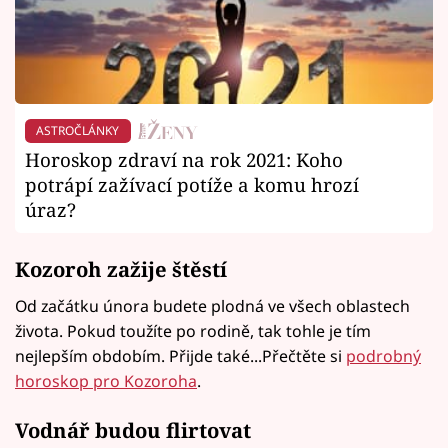
ASTROČLÁNKY
Horoskop zdraví na rok 2021: Koho
potrápí zažívací potíže a komu hrozí
úraz?
Kozoroh zažije štěstí
Od začátku února budete plodná ve všech oblastech
života. Pokud toužíte po rodině, tak tohle je tím
nejlepším obdobím. Přijde také...Přečtěte si
podrobný
horoskop pro Kozoroha
.
Vodnář budou flirtovat