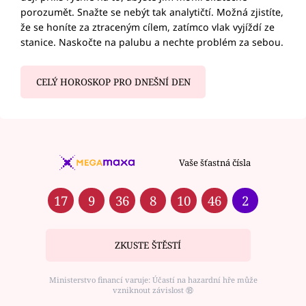
porozumět. Snažte se nebýt tak analytičtí. Možná zjistíte,
že se honíte za ztraceným cílem, zatímco vlak vyjíždí ze
stanice. Naskočte na palubu a nechte problém za sebou.
CELÝ HOROSKOP PRO DNEŠNÍ DEN
Vaše šťastná čísla
17
9
36
8
10
46
2
ZKUSTE ŠTĚSTÍ
Ministerstvo financí varuje: Účastí na hazardní hře může
vzniknout závislost ⑱