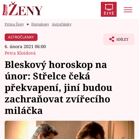
ŽIVĚ
Prima Ženy
■
Horoskopy
Astročlánky
Trendy:
Polabí
Inspekce
Prostřeno!
AYTO?
ASTROČLÁNKY
SDÍLET
Módní alarm
Zrádci
Proměny
6. února 2021 06:00
Petra Kloidová
Bleskový horoskop na
únor: Střelce čeká
Témata
překvapení, jiní budou
Celebrity
zachraňovat zvířecího
miláčka
Vztahy
Seriály