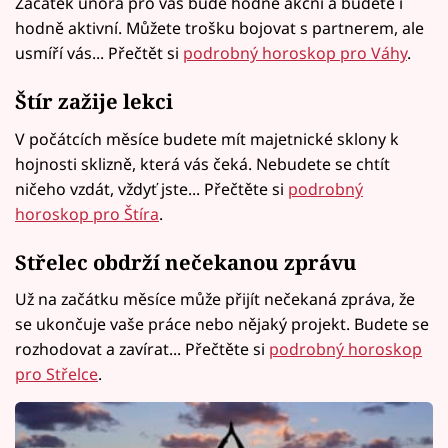
Začátek února pro vás bude hodně akční a budete i
hodně aktivní. Můžete trošku bojovat s partnerem, ale
usmíří vás... Přečtět si
podrobný horoskop pro Váhy
.
Štír zažije lekci
V počátcích měsíce budete mít majetnické sklony k
hojnosti sklizně, která vás čeká. Nebudete se chtít
ničeho vzdát, vždyť jste... Přečtěte si
podrobný
horoskop pro Štíra
.
Střelec obdrží nečekanou zprávu
Už na začátku měsíce může přijít nečekaná zpráva, že
se ukončuje vaše práce nebo nějaký projekt. Budete se
rozhodovat a zavírat... Přečtěte si
podrobný horoskop
pro Střelce
.