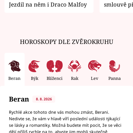
Jezdil na něm i Draco Malfoy
smlouvě př
zemřít
HOROSKOPY DLE ZVĚROKRUHU
Beran
Býk
Blíženci
Rak
Lev
Panna
V
Beran
8. 8. 2026
Rychlé akce tohoto dne vás mohou zmást, Berani.
Nedivte se, že vám v hlavě víří poslední události týkající
se lásky a romantiky. Možná budete mít pocit, že se věci
dějí příliš rychle na to, abyste jim mohli skutečně