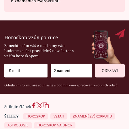
o znameních zvěrokruhu.
Horoskop vždy po ruce
Zanechte nám váš e-mail a my vám
budeme zasílat pravidelný newsletter s
vaším horoskopem.
ODESLAT
Odesláním formuláře souhlasíte s
podmínkami zpracování osobních údajů
Sdílejte článek
ŠTÍTKY
HOROSKOP
VZTAH
ZNAMENÍ ZVĚROKRUHU
ASTROLOGIE
HOROSKOP NA ÚNOR