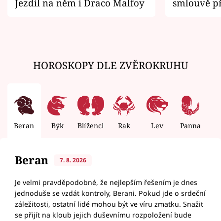
Jezdil na něm i Draco Malfoy
smlouvě př
zemřít
HOROSKOPY DLE ZVĚROKRUHU
Beran
Býk
Blíženci
Rak
Lev
Panna
V
Beran
7. 8. 2026
Je velmi pravděpodobné, že nejlepším řešením je dnes
jednoduše se vzdát kontroly, Berani. Pokud jde o srdeční
záležitosti, ostatní lidé mohou být ve víru zmatku. Snažit
se přijít na kloub jejich duševnímu rozpoložení bude