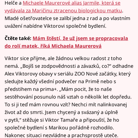
Helče a
Michaele Maurerové alias Jarmile, která se
vydávala za Maričinu ztracenou biologickou matku
.
Mladé ošetřovatelce se zalíbí jedna z rad a po vlastním
uvážení nabídne Viktorovi společné bydlení.
Čtěte také:
Mám štěstí, že už jsem se propracovala
do rolí matek, říká Michaela Maurerová
Viktor sice přijme, ale žádnou velkou radost z toho
nemá. „Bojíš se zodpovědnosti a závazků, co?“ odhadne
Alex Viktorovy obavy v seriálu ZOO Nové začátky, který
sledujte každý všední podvečer na Primě nebo s
předstihem na prima+. „Mám pocit, že to naše
sestěhování posunulo náš vztah o několik let dopředu.
To si ji teď mám rovnou vzít? Nechci mít nalinkovanej
život až do smrti. Jsem chycený a svázaný a úplně
v pytli,“ stěžuje si Viktor Tamaře a připouští, že ho
společné bydlení s Marikou pořádně rozhodilo.
Nakonec situaci nezvládne a prachsprostě uteče.