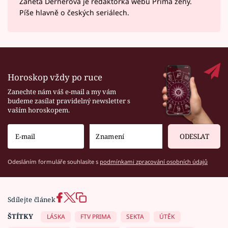
Žaneta Dernerová je redaktorka webu Prima ženy.
Píše hlavně o českých seriálech.
Horoskop vždy po ruce
Zanechte nám váš e-mail a my vám
budeme zasílat pravidelný newsletter s
vaším horoskopem.
ODESLAT
Odesláním formuláře souhlasíte s
podmínkami zpracování osobních údajů
Sdílejte článek
ŠTÍTKY
LÁSKA
FTV PRIMA
SEKTA
ÚTĚK