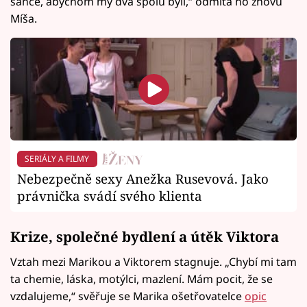
šance, abychom my dva spolu byli,“ odmítá ho znovu
Míša.
SERIÁLY A FILMY
Nebezpečně sexy Anežka Rusevová. Jako
právnička svádí svého klienta
Krize, společné bydlení a útěk Viktora
Vztah mezi Marikou a Viktorem stagnuje. „Chybí mi tam
ta chemie, láska, motýlci, mazlení. Mám pocit, že se
vzdalujeme,“ svěřuje se Marika ošetřovatelce
opic