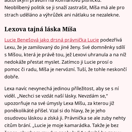
Neoblíbený politik se ji snaží zastrašit, Míša má ale pro
strach uděláno a výhrůžek ani nátlaku se nezalekne.
Lexova tajná láska Míša
Lucie Benešová jako drsná právnička Lucie
podezřívá
Lexu, že je zamilovaný do jiné ženy. Své domněnky sdílí
s Míšou, která je právě tou, jež Lexovi uhranula a na níž
nedokáže přestat myslet. Zatímco ji Lucie prosí o
pomoc či radu, Míša je nervózní. Tuší, že tohle neskončí
dobře.
Lexa navíc nevynechá jedinou příležitost, aby se s ní
viděl. „Nechci se vzdát naší lásky. Nevzdám se,“
upozorňuje na své úmysly Lexa Míšu, za kterou již
poněkolikáté přišel. Vzal si do hlavy, že je jeho
osudovou láskou a získá ji. Právnička se ale zuby nehty
citům brání. „Lucie je moje kamarádka. Takže je bez