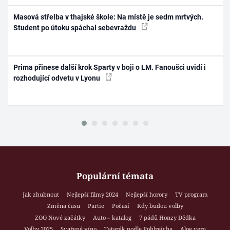
Masová střelba v thajské škole: Na místě je sedm mrtvých.
Student po útoku spáchal sebevraždu
Prima přinese další krok Sparty v boji o LM. Fanoušci uvidí i
rozhodující odvetu v Lyonu
Populární témata
Jak zhubnout
Nejlepší filmy 2024
Nejlepší horory
TV program
Změna času
Partie
Počasí
Kdy budou volby
ZOO Nové začátky
Auto – katalog
7 pádů Honzy Dědka
Volby 2025
Svařené víno
Tatarák podle Pohlreicha
Aloe vera