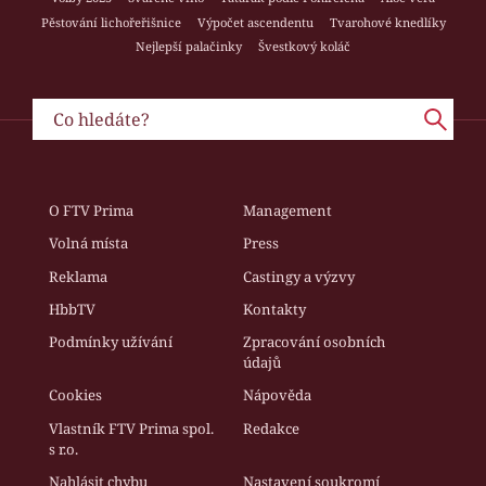
Pěstování lichořeřišnice
Výpočet ascendentu
Tvarohové knedlíky
Nejlepší palačinky
Švestkový koláč
O FTV Prima
Management
Volná místa
Press
Reklama
Castingy a výzvy
HbbTV
Kontakty
Podmínky užívání
Zpracování osobních
údajů
Cookies
Nápověda
Vlastník FTV Prima spol.
Redakce
s r.o.
Nahlásit chybu
Nastavení soukromí