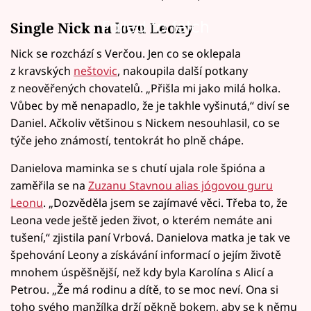
Failed to fetch
Single Nick na lovu Leony
Nick se rozchází s Verčou. Jen co se oklepala
z kravských
neštovic
, nakoupila další potkany
z neověřených chovatelů. „Přišla mi jako milá holka.
Vůbec by mě nenapadlo, že je takhle vyšinutá,“ diví se
Daniel. Ačkoliv většinou s Nickem nesouhlasil, co se
týče jeho známostí, tentokrát ho plně chápe.
Danielova maminka se s chutí ujala role špióna a
zaměřila se na
Zuzanu Stavnou alias jógovou guru
Leonu
. „Dozvěděla jsem se zajímavé věci. Třeba to, že
Leona vede ještě jeden život, o kterém nemáte ani
tušení,“ zjistila paní Vrbová. Danielova matka je tak ve
špehování Leony a získávání informací o jejím životě
mnohem úspěšnější, než kdy byla Karolína s Alicí a
Petrou. „Že má rodinu a dítě, to se moc neví. Ona si
toho svého manžílka drží pěkně bokem, aby se k němu