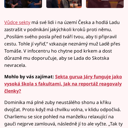
Vůdce sekty
má své lidi i na území Česka a hodlá Ladu
zastrašit v podnikání jakýchkoli kroků proti němu.
„Posílám svého posla před tváří tvou, aby ti připravil
cestu. Tohle jí vyřiď,“ vzkazuje neznámý muž Ladě přes
Tomáše. V infocentru ho chytne pod krkem a dost
důrazně mu doporučuje, aby se Lada do Skotska
nevracela.
Mohlo by vás zajímat:
Sekta gurua Járy funguje jako
vysoká škola s fakultami. Jak na reportáž reagovaly
členky?
Dominika má plné zuby neustálého shonu a křiku
dvojčat. Proto když má chvilku volna, v klidu odpočívá.
Charliemu se sice pohled na manželku relaxující na
gauči nejprve zamlouvá, následně jí to ale vyčte. „Tak ty