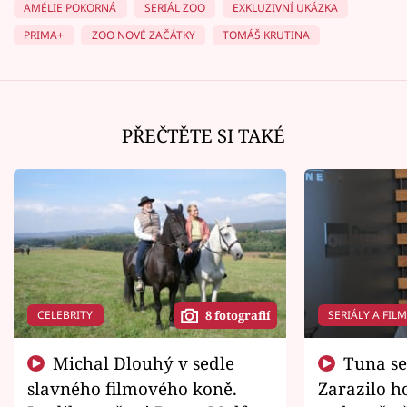
AMÉLIE POKORNÁ
SERIÁL ZOO
EXKLUZIVNÍ UKÁZKA
PRIMA+
ZOO NOVÉ ZAČÁTKY
TOMÁŠ KRUTINA
PŘEČTĚTE SI TAKÉ
CELEBRITY
SERIÁLY A FIL
8 fotografií
Michal Dlouhý v sedle
Tuna se chtěl vrátit domů.
slavného filmového koně.
Zarazilo ho