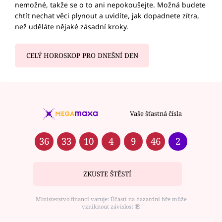
nemožné, takže se o to ani nepokoušejte. Možná budete
chtít nechat věci plynout a uvidíte, jak dopadnete zítra,
než uděláte nějaké zásadní kroky.
CELÝ HOROSKOP PRO DNEŠNÍ DEN
Vaše šťastná čísla
36
33
10
4
9
46
2
ZKUSTE ŠTĚSTÍ
Ministerstvo financí varuje: Účastí na hazardní hře může
vzniknout závislost ⑱