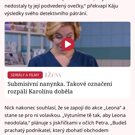
nedostaly ty její podvedený ovečky,“ překvapí Káju
výsledky svého detektivního pátrání.
SERIÁLY A FILMY
Submisivní nanynka. Takové označení
rozpálí Karolínu doběla
Nick nakonec souhlasí, že se zapojí do akce „Leona“ a
stane se pro ni volavkou. „Vytuníme tě tak, aby Leona
neodolala,“ plánuje s jiskřičkami v očích Petra. „Budeš
prachatý podnikatel, který zbohatl obchodem