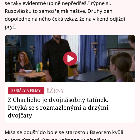
se taky evidentně úplně nepředřeš,“ rýpne si.
Rusovlásku to samozřejmě naštve. Druhý den
dopoledne na něho čeká vzkaz, že na víkend odjíždí
pryč.
SERIÁLY A FILMY
Z Charlieho je dvojnásobný tatínek.
Potýká se s rozmazlenými a drzými
dvojčaty
Míša se pouští do boje se starostou Bavorem kvůli
autorským právům na Kolmanovu písničku.