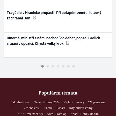
Tragédie v Hranické propasti. Při potápění zemřel letecký
záchranář Jan
Úmorné, ministři s námi nechodí do debat, popsal Grolich
situaci v opozici. Chystá velký krok
Populární témata
Jak zhubnout
Nejlepší filmy 2024
Nejlepší horory
TV program
Změna času
Partie
Počasí
Kdy budou volby
ZOO Nové začátky
Auto – katalog
7 pádů Honzy Dědka