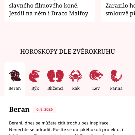
slavného filmového koně.
Zarazilo ho
Jezdil na něm i Draco Malfoy
smlouvě př
zemřít
HOROSKOPY DLE ZVĚROKRUHU
Beran
Býk
Blíženci
Rak
Lev
Panna
V
Beran
6. 8. 2026
Berani, dnes se můžete cítit trochu bez inspirace.
Nenechte se odradit. Pusťte se do jakéhokoli projektu, i