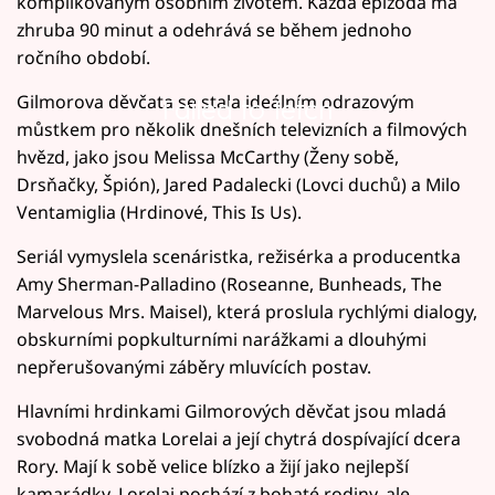
komplikovaným osobním životem. Každá epizoda má
zhruba 90 minut a odehrává se během jednoho
ročního období.
Gilmorova děvčata se stala ideálním odrazovým
Failed to fetch
můstkem pro několik dnešních televizních a filmových
hvězd, jako jsou Melissa McCarthy (Ženy sobě,
Drsňačky, Špión), Jared Padalecki (Lovci duchů) a Milo
Ventamiglia (Hrdinové, This Is Us).
Seriál vymyslela scenáristka, režisérka a producentka
Amy Sherman-Palladino (Roseanne, Bunheads, The
Marvelous Mrs. Maisel), která proslula rychlými dialogy,
obskurními popkulturními narážkami a dlouhými
nepřerušovanými záběry mluvících postav.
Hlavními hrdinkami Gilmorových děvčat jsou mladá
svobodná matka Lorelai a její chytrá dospívající dcera
Rory. Mají k sobě velice blízko a žijí jako nejlepší
kamarádky. Lorelai pochází z bohaté rodiny, ale