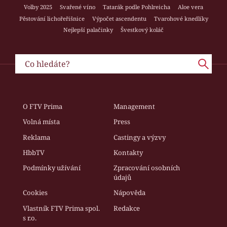
Volby 2025
Svařené víno
Tatarák podle Pohlreicha
Aloe vera
Pěstování lichořeřišnice
Výpočet ascendentu
Tvarohové knedlíky
Nejlepší palačinky
Švestkový koláč
O FTV Prima
Management
Volná místa
Press
Reklama
Castingy a výzvy
HbbTV
Kontakty
Podmínky užívání
Zpracování osobních
údajů
Cookies
Nápověda
Vlastník FTV Prima spol.
Redakce
s r.o.