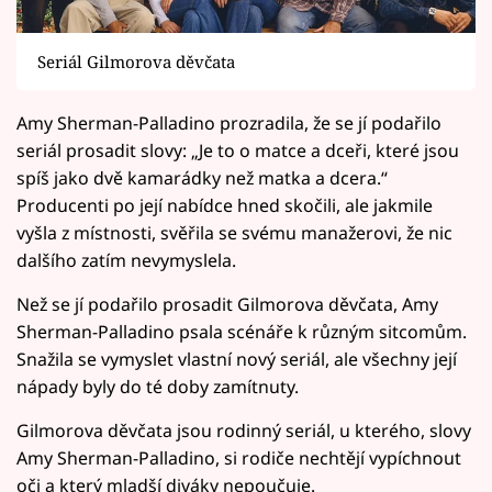
Seriál Gilmorova děvčata
Amy Sherman-Palladino prozradila, že se jí podařilo
seriál prosadit slovy: „Je to o matce a dceři, které jsou
spíš jako dvě kamarádky než matka a dcera.“
Producenti po její nabídce hned skočili, ale jakmile
vyšla z místnosti, svěřila se svému manažerovi, že nic
dalšího zatím nevymyslela.
Než se jí podařilo prosadit Gilmorova děvčata, Amy
Sherman-Palladino psala scénáře k různým sitcomům.
Snažila se vymyslet vlastní nový seriál, ale všechny její
nápady byly do té doby zamítnuty.
Gilmorova děvčata jsou rodinný seriál, u kterého, slovy
Amy Sherman-Palladino, si rodiče nechtějí vypíchnout
oči a který mladší diváky nepoučuje.