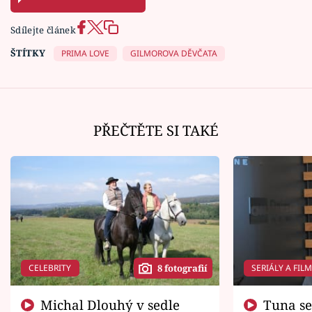
Sdílejte článek
ŠTÍTKY
PRIMA LOVE
GILMOROVA DĚVČATA
PŘEČTĚTE SI TAKÉ
CELEBRITY
SERIÁLY A FIL
8 fotografií
Michal Dlouhý v sedle
Tuna se chtěl vrátit domů.