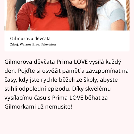
Horoskopy
Sledujte prima+
Filmový festival Karlovy Vary
Gilmorova děvčata
Pořady
Zdroj: Warner Bros. Television
Mámy sobě
Gilmorova děvčata Prima LOVE vysílá každý
den. Pojďte si osvěžit paměť a zavzpomínat na
Přihlášení
časy, kdy jste rychle běželi ze školy, abyste
stihli odpolední epizodu. Díky skvělému
vysílacímu času s Prima LOVE běhat za
Sledujte nás
Gilmorkami už nemusíte!