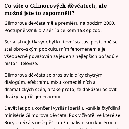
Co víte o Gilmorových děvčatech, ale
možná jste to zapomněli?
Gilmorova děvčata měla premiéru na podzim 2000.
Postupně vzniklo 7 sérií a celkem 153 epizod.
Seriál si nejdřív vydobyl kultovní status, postupně se
stal obrovským popkulturním fenoménem a je
všeobecně považován za jeden z nejlepších pořadů v
historii televize.
Gilmorova děvčata se proslavila díky chytrým
dialogům, efektnímu mixu komediálních a
dramatických scén, a také proto, že dokážou oslovit
diváky napříč generacemi.
Devět let po ukončení vysílání seriálu vznikla čtyřdílná
minisérie Gilmorova děvčata: Rok v životě, ve které se
Rory potýká s neúspěšnou žurnalistickou kariérou i