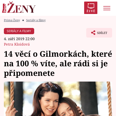
ŽIVĚ
Prima Ženy
■
Seriály a filmy
Trendy:
Polabí
Inspekce
Prostřeno!
AYTO?
SERIÁLY A FILMY
SDÍLET
Módní alarm
Zrádci
Proměny
4. září 2019 22:00
Petra Kloidová
14 věcí o Gilmorkách, které
na 100 % víte, ale rádi si je
Témata
připomenete
Celebrity
Vztahy
Seriály