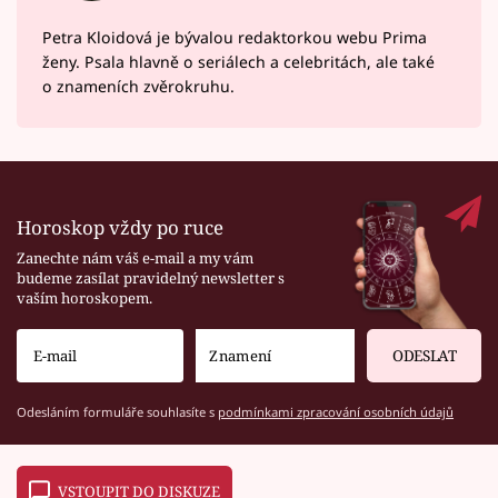
Petra Kloidová je bývalou redaktorkou webu Prima
ženy. Psala hlavně o seriálech a celebritách, ale také
o znameních zvěrokruhu.
Horoskop vždy po ruce
Zanechte nám váš e-mail a my vám
budeme zasílat pravidelný newsletter s
vaším horoskopem.
ODESLAT
Odesláním formuláře souhlasíte s
podmínkami zpracování osobních údajů
VSTOUPIT DO DISKUZE