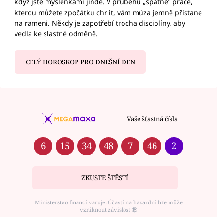
když jste myšlenkami jinde. V průběhu „špatné“ práce,
kterou můžete zpočátku chrlit, vám múza jemně přistane
na rameni. Někdy je zapotřebí trocha disciplíny, aby
vedla ke slastné odměně.
CELÝ HOROSKOP PRO DNEŠNÍ DEN
Vaše šťastná čísla
6
15
34
48
7
46
2
ZKUSTE ŠTĚSTÍ
Ministerstvo financí varuje: Účastí na hazardní hře může
vzniknout závislost ⑱