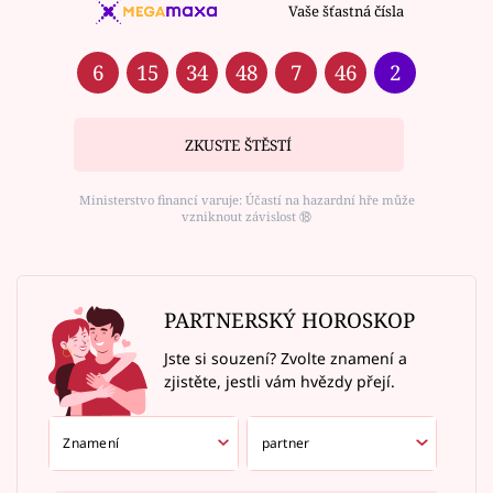
Vaše šťastná čísla
6
15
34
48
7
46
2
ZKUSTE ŠTĚSTÍ
Ministerstvo financí varuje: Účastí na hazardní hře může
vzniknout závislost ⑱
PARTNERSKÝ HOROSKOP
Jste si souzení? Zvolte znamení a
zjistěte, jestli vám hvězdy přejí.