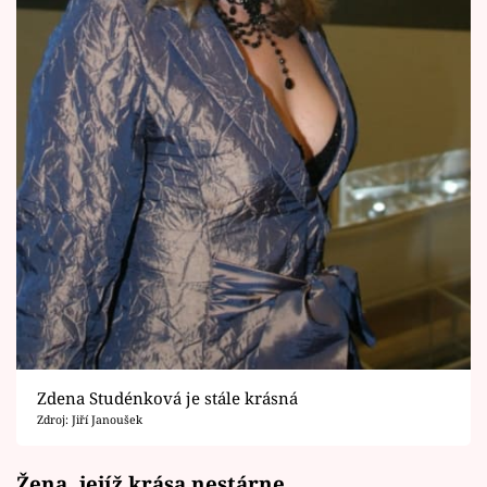
Zdena Studénková je stále krásná
Zdroj: Jiří Janoušek
Žena, jejíž krása nestárne...