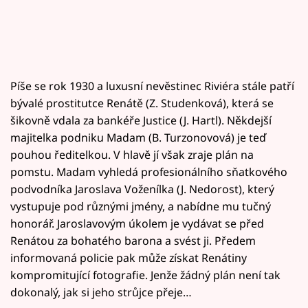
Píše se rok 1930 a luxusní nevěstinec Riviéra stále patří
bývalé prostitutce Renátě (Z. Studenková), která se
šikovně vdala za bankéře Justice (J. Hartl). Někdejší
majitelka podniku Madam (B. Turzonovová) je teď
pouhou ředitelkou. V hlavě jí však zraje plán na
pomstu. Madam vyhledá profesionálního sňatkového
podvodníka Jaroslava Voženílka (J. Nedorost), který
vystupuje pod různými jmény, a nabídne mu tučný
honorář. Jaroslavovým úkolem je vydávat se před
Renátou za bohatého barona a svést ji. Předem
informovaná policie pak může získat Renátiny
kompromitující fotografie. Jenže žádný plán není tak
dokonalý, jak si jeho strůjce přeje…