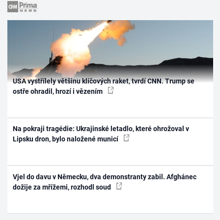
USA vystřílely většinu klíčových raket, tvrdí CNN. Trump se
ostře ohradil, hrozí i vězením
Na pokraji tragédie: Ukrajinské letadlo, které ohrožoval v
Lipsku dron, bylo naložené municí
Vjel do davu v Německu, dva demonstranty zabil. Afghánec
dožije za mřížemi, rozhodl soud