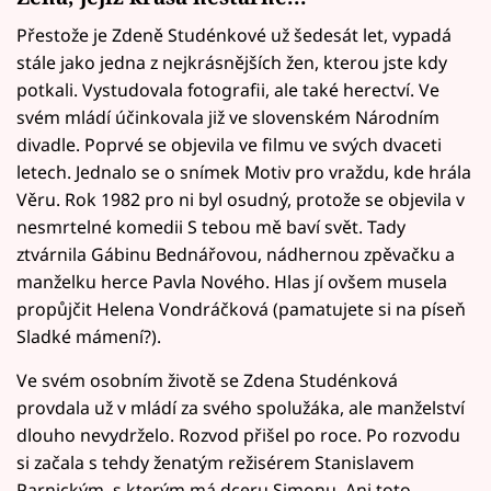
Přestože je Zdeně Studénkové už šedesát let, vypadá
stále jako jedna z nejkrásnějších žen, kterou jste kdy
potkali. Vystudovala fotografii, ale také herectví. Ve
svém mládí účinkovala již ve slovenském Národním
divadle. Poprvé se objevila ve filmu ve svých dvaceti
letech. Jednalo se o snímek Motiv pro vraždu, kde hrála
Věru. Rok 1982 pro ni byl osudný, protože se objevila v
nesmrtelné komedii S tebou mě baví svět. Tady
ztvárnila Gábinu Bednářovou, nádhernou zpěvačku a
manželku herce Pavla Nového. Hlas jí ovšem musela
propůjčit Helena Vondráčková (pamatujete si na píseň
Sladké mámení?).
Ve svém osobním životě se Zdena Studénková
provdala už v mládí za svého spolužáka, ale manželství
dlouho nevydrželo. Rozvod přišel po roce. Po rozvodu
si začala s tehdy ženatým režisérem Stanislavem
Parnickým, s kterým má dceru Simonu. Ani toto