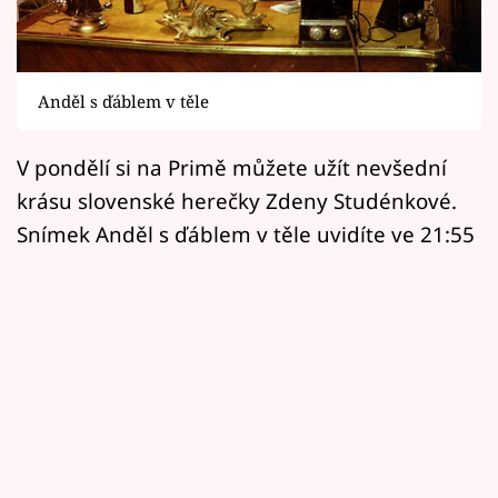
Horoskopy
Sledujte prima+
Anděl s ďáblem v těle
Filmový festival Karlovy Vary
V pondělí si na Primě můžete užít nevšední
Pořady
krásu slovenské herečky Zdeny Studénkové.
Mámy sobě
Snímek Anděl s ďáblem v těle uvidíte ve 21:55
Přihlášení
Sledujte nás