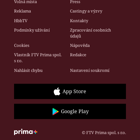
Volná místa
Press
Reklama
Castingy a výzvy
HbbTV
Kontakty
Podmínky užívání
Zpracování osobních
údajů
Cookies
Nápověda
Vlastník FTV Prima spol.
Redakce
s r.o.
Nahlásit chybu
Nastavení soukromí
App Store
Google Play
© FTV Prima spol. s r.o.