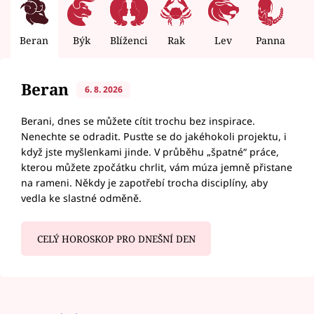
Beran
Býk
Blíženci
Rak
Lev
Panna
V
Beran
6. 8. 2026
Berani, dnes se můžete cítit trochu bez inspirace.
Nenechte se odradit. Pusťte se do jakéhokoli projektu, i
když jste myšlenkami jinde. V průběhu „špatné“ práce,
kterou můžete zpočátku chrlit, vám múza jemně přistane
na rameni. Někdy je zapotřebí trocha disciplíny, aby
vedla ke slastné odměně.
CELÝ HOROSKOP PRO DNEŠNÍ DEN