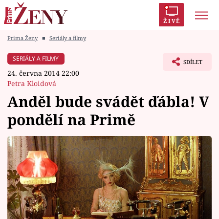
ŽIVĚ
Prima Ženy
■
Seriály a filmy
Trendy:
Polabí
Inspekce
Prostřeno!
AYTO?
SERIÁLY A FILMY
SDÍLET
Módní alarm
Zrádci
Proměny
24. června 2014 22:00
Petra Kloidová
Anděl bude svádět ďábla! V
pondělí na Primě
Témata
Celebrity
Vztahy
Seriály