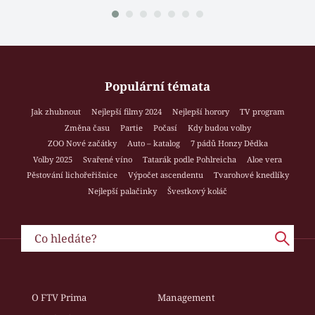
Populární témata
Jak zhubnout
Nejlepší filmy 2024
Nejlepší horory
TV program
Změna času
Partie
Počasí
Kdy budou volby
ZOO Nové začátky
Auto – katalog
7 pádů Honzy Dědka
Volby 2025
Svařené víno
Tatarák podle Pohlreicha
Aloe vera
Pěstování lichořeřišnice
Výpočet ascendentu
Tvarohové knedlíky
Nejlepší palačinky
Švestkový koláč
O FTV Prima
Management