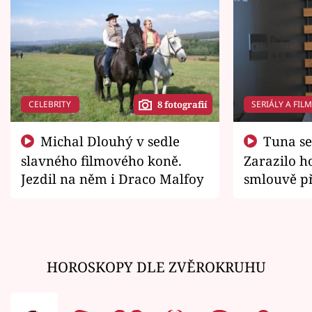
CELEBRITY
SERIÁLY A FIL
8 fotografií
Michal Dlouhý v sedle
Tuna se chtěl vrátit domů.
slavného filmového koně.
Zarazilo ho
Jezdil na něm i Draco Malfoy
smlouvě př
zemřít
HOROSKOPY DLE ZVĚROKRUHU