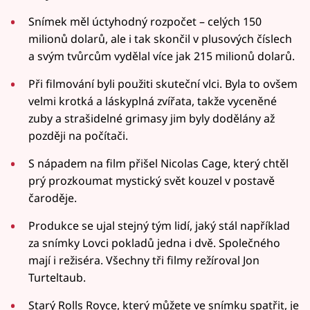
Snímek měl úctyhodný rozpočet – celých 150
milionů dolarů, ale i tak skončil v plusových číslech
a svým tvůrcům vydělal více jak 215 milionů dolarů.
Při filmování byli použiti skuteční vlci. Byla to ovšem
velmi krotká a láskyplná zvířata, takže vyceněné
zuby a strašidelné grimasy jim byly dodělány až
později na počítači.
S nápadem na film přišel Nicolas Cage, který chtěl
prý prozkoumat mystický svět kouzel v postavě
čaroděje.
Produkce se ujal stejný tým lidí, jaký stál například
za snímky Lovci pokladů jedna i dvě. Společného
mají i režiséra. Všechny tři filmy režíroval Jon
Turteltaub.
Starý Rolls Royce, který můžete ve snímku spatřit, je