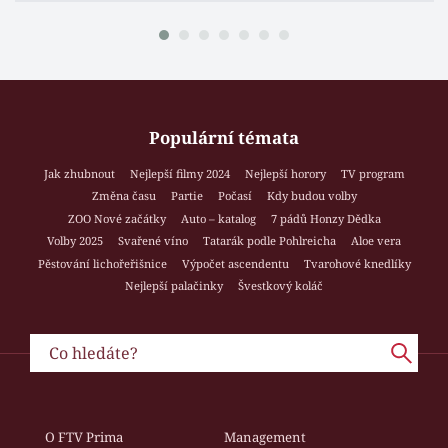
Populární témata
Jak zhubnout
Nejlepší filmy 2024
Nejlepší horory
TV program
Změna času
Partie
Počasí
Kdy budou volby
ZOO Nové začátky
Auto – katalog
7 pádů Honzy Dědka
Volby 2025
Svařené víno
Tatarák podle Pohlreicha
Aloe vera
Pěstování lichořeřišnice
Výpočet ascendentu
Tvarohové knedlíky
Nejlepší palačinky
Švestkový koláč
O FTV Prima
Management