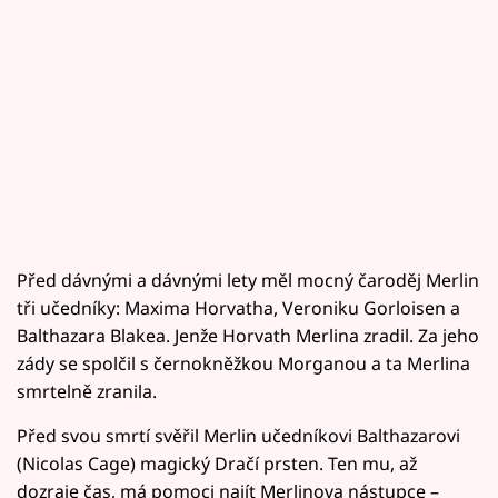
Před dávnými a dávnými lety měl mocný čaroděj Merlin
tři učedníky: Maxima Horvatha, Veroniku Gorloisen a
Balthazara Blakea. Jenže Horvath Merlina zradil. Za jeho
zády se spolčil s černokněžkou Morganou a ta Merlina
smrtelně zranila.
Před svou smrtí svěřil Merlin učedníkovi Balthazarovi
(Nicolas Cage) magický Dračí prsten. Ten mu, až
dozraje čas, má pomoci najít Merlinova nástupce –