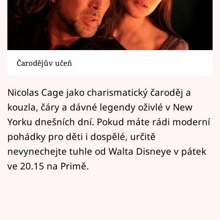
Horoskopy
Sledujte prima+
Filmový festival Karlovy Vary
Čarodějův učeň
Pořady
Nicolas Cage jako charismatický čaroděj a
Mámy sobě
kouzla, čáry a dávné legendy oživlé v New
Yorku dnešních dní. Pokud máte rádi moderní
Přihlášení
pohádky pro děti i dospělé, určitě
nevynechejte tuhle od Walta Disneye v pátek
ve 20.15 na Primě.
Sledujte nás