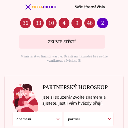
Vaše šťastná čísla
36
33
10
4
9
46
2
ZKUSTE ŠTĚSTÍ
Ministerstvo financí varuje: Účastí na hazardní hře může
vzniknout závislost ⑱
PARTNERSKÝ HOROSKOP
Jste si souzení? Zvolte znamení a
zjistěte, jestli vám hvězdy přejí.