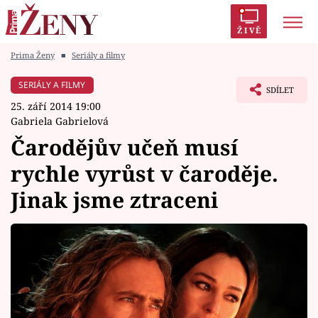
ŽIVĚ
Prima Ženy
■
Seriály a filmy
Trendy:
Polabí
Inspekce
Prostřeno!
AYTO?
SERIÁLY A FILMY
SDÍLET
Módní alarm
Zrádci
Proměny
25. září 2014 19:00
Gabriela Gabrielová
Čarodějův učeň musí
rychle vyrůst v čaroděje.
Témata
Jinak jsme ztraceni
Celebrity
Vztahy
Seriály