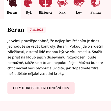
Beran
Býk
Blíženci
Rak
Lev
Panna
V
Beran
7. 8. 2026
Je velmi pravděpodobné, že nejlepším řešením je dnes
jednoduše se vzdát kontroly, Berani. Pokud jde o srdeční
záležitosti, ostatní lidé mohou být ve víru zmatku. Snažit
se přijít na kloub jejich duševnímu rozpoložení bude
nemožné, takže se o to ani nepokoušejte. Možná budete
chtít nechat věci plynout a uvidíte, jak dopadnete zítra,
než uděláte nějaké zásadní kroky.
CELÝ HOROSKOP PRO DNEŠNÍ DEN