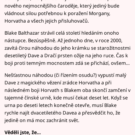
nového nejmocnějšího čaroděje, který jediný bude
vládnout silou potřebnou k poražení Morgany,
Horvatha a všech jejich přisluhovačů.
Blake Balthazar strávil celá století hledáním onoho
nástupce. Bezúspěšně. Až jednoho dne, v roce 2000,
zavítá čirou náhodou do jeho krámku se starožitnostmi
desetiletý Dave a Dračí prsten ožije na jeho ruce. Čas k
boji proti temným mocnostem zdá se přichází, ovšem…
Nešťastnou náhodou (či řízením osudu?) vypustí malý
Dave z magického vězení zrádce Horvatha a při
následném boji Horvath s Blakem oba skončí zamčení v
tajemné čínské urně, kde musí čekat deset let. Když se
urna po deseti letech konečně otevře, musí Blake
rychle najít dvacetiletého Davea a přesvědčit ho, že
jedině on má moc zachránit svět.
Věděli jste, že…