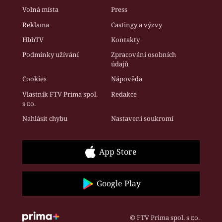
Volná místa
Press
Reklama
Castingy a výzvy
HbbTV
Kontakty
Podmínky užívání
Zpracování osobních
údajů
Cookies
Nápověda
Vlastník FTV Prima spol.
Redakce
s r.o.
Nahlásit chybu
Nastavení soukromí
App Store
Google Play
© FTV Prima spol. s r.o.