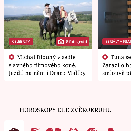
CELEBRITY
SERIÁLY A FIL
8 fotografií
Michal Dlouhý v sedle
Tuna se chtěl vrátit domů.
slavného filmového koně.
Zarazilo ho
Jezdil na něm i Draco Malfoy
smlouvě př
zemřít
HOROSKOPY DLE ZVĚROKRUHU