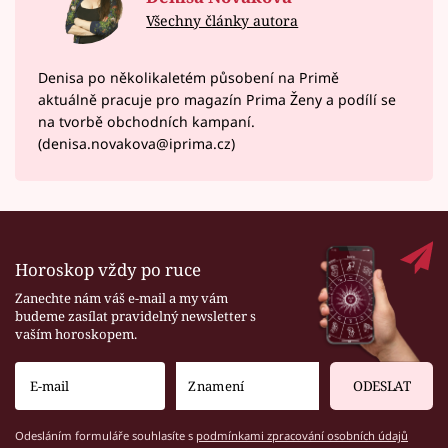
Všechny články autora
Denisa po několikaletém působení na Primě
aktuálně pracuje pro magazín Prima Ženy a podílí se
na tvorbě obchodních kampaní.
(denisa.novakova@iprima.cz)
Horoskop vždy po ruce
Zanechte nám váš e-mail a my vám
budeme zasílat pravidelný newsletter s
vaším horoskopem.
ODESLAT
Odesláním formuláře souhlasíte s
podmínkami zpracování osobních údajů