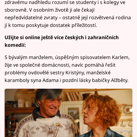
zdravému nadhledu rozumí se studenty i s kolegy ve
sborovně. V osobním životě ji ale čekají
nepředvídatelné zvraty – ostatně její rozvětvená rodina
jí k tomu poskytuje dostatek příležitostí.
Užijte si online ještě více českých i zahraničních
komedií:
S bývalým manželem, úspěšným spisovatelem Karlem,
žije ve společné domácnosti, navíc pomáhá řešit
problémy ovdovělé sestry Kristýny, manželské
karamboly syna Adama i pozdní lásky babičky Alžběty.