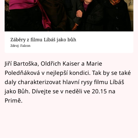
Horoskopy
Sledujte prima+
Filmový festival Karlovy Vary
Záběry z filmu Líbáš jako bůh
Pořady
Zdroj: Falcon
Mámy sobě
Jiří Bartoška, Oldřich Kaiser a Marie
Poledňáková v nejlepší kondici. Tak by se také
Přihlášení
daly charakterizovat hlavní rysy filmu Líbáš
jako Bůh. Dívejte se v neděli ve 20.15 na
Primě.
Sledujte nás