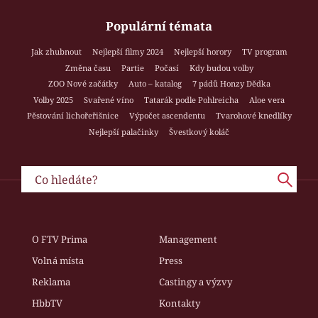
Populární témata
Jak zhubnout
Nejlepší filmy 2024
Nejlepší horory
TV program
Změna času
Partie
Počasí
Kdy budou volby
ZOO Nové začátky
Auto – katalog
7 pádů Honzy Dědka
Volby 2025
Svařené víno
Tatarák podle Pohlreicha
Aloe vera
Pěstování lichořeřišnice
Výpočet ascendentu
Tvarohové knedlíky
Nejlepší palačinky
Švestkový koláč
O FTV Prima
Management
Volná místa
Press
Reklama
Castingy a výzvy
HbbTV
Kontakty