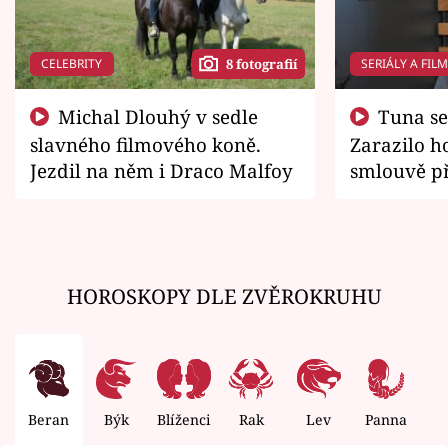
CELEBRITY
SERIÁLY A FIL
8 fotografií
Michal Dlouhý v sedle
Tuna se chtěl vrátit domů.
slavného filmového koně.
Zarazilo ho
Jezdil na něm i Draco Malfoy
smlouvě př
zemřít
HOROSKOPY DLE ZVĚROKRUHU
Beran
Býk
Blíženci
Rak
Lev
Panna
V