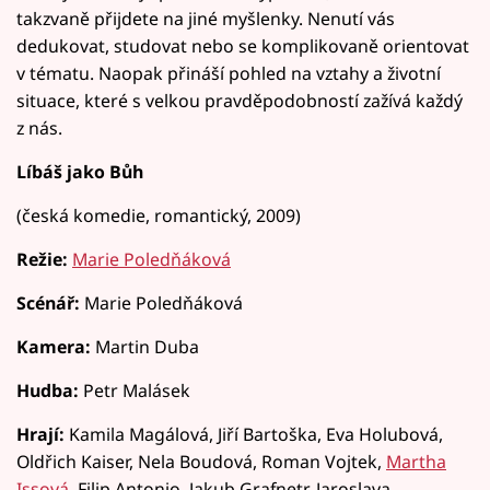
takzvaně přijdete na jiné myšlenky. Nenutí vás
dedukovat, studovat nebo se komplikovaně orientovat
v tématu. Naopak přináší pohled na vztahy a životní
situace, které s velkou pravděpodobností zažívá každý
z nás.
Líbáš jako Bůh
(česká komedie, romantický, 2009)
Režie:
Marie Poledňáková
Scénář:
Marie Poledňáková
Kamera:
Martin Duba
Hudba:
Petr Malásek
Hrají:
Kamila Magálová, Jiří Bartoška, Eva Holubová,
Oldřich Kaiser, Nela Boudová, Roman Vojtek,
Martha
Issová
, Filip Antonio, Jakub Grafnetr, Jaroslava