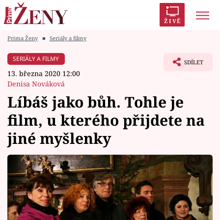
ŽIVĚ
Prima Ženy
■
Seriály a filmy
Trendy:
Polabí
Inspekce
Prostřeno!
AYTO?
SERIÁLY A FILMY
SDÍLET
Módní alarm
Zrádci
Proměny
13. března 2020 12:00
Denisa Nováková
Líbáš jako bůh. Tohle je
film, u kterého přijdete na
Témata
jiné myšlenky
Celebrity
Vztahy
Seriály