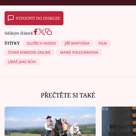
VSTOUPIT DO DISKUZE
Sdílejte článek
ŠTÍTKY
OLDŘICH KAISER
JIŘÍ BARTOŠKA
FILM
ČESKÁ KOMEDIE ONLINE
MARIE POLEDŇÁKOVÁ
LÍBÁŠ JAKO BŮH
PŘEČTĚTE SI TAKÉ