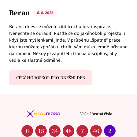
Beran
6. 8. 2026
Berani, dnes se můžete cítit trochu bez inspirace.
Nenechte se odradit. Pusťte se do jakéhokoli projektu, i
když jste myšlenkami jinde. V průběhu „špatné“ práce,
kterou můžete zpočátku chrlit, vám múza jemně přistane
na rameni. Někdy je zapotřebí trocha disciplíny, aby
vedla ke slastné odměně.
CELÝ HOROSKOP PRO DNEŠNÍ DEN
Vaše šťastná čísla
6
15
34
48
7
46
2