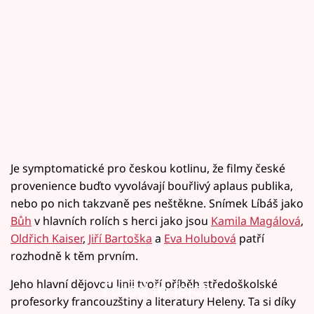
Je symptomatické pro českou kotlinu, že filmy české
provenience buďto vyvolávají bouřlivý aplaus publika,
nebo po nich takzvaně pes neštěkne. Snímek Líbáš jako
Bůh
v hlavních rolích s herci jako jsou
Kamila Magálová
,
Oldřich Kaiser
,
Jiří Bartoška
a
Eva Holubová
patří
rozhodně k těm prvním.
Jeho hlavní dějovou linii tvoří příběh středoškolské
Failed to fetch
profesorky francouzštiny a literatury Heleny. Ta si díky