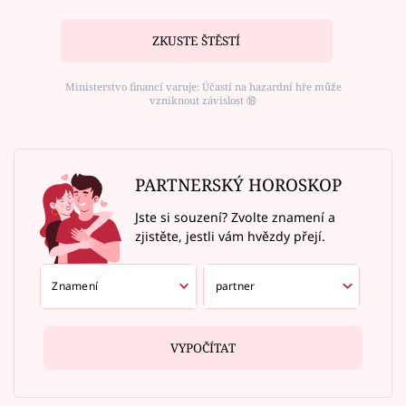
ZKUSTE ŠTĚSTÍ
Ministerstvo financí varuje: Účastí na hazardní hře může
vzniknout závislost ⑱
PARTNERSKÝ HOROSKOP
Jste si souzení? Zvolte znamení a
zjistěte, jestli vám hvězdy přejí.
VYPOČÍTAT