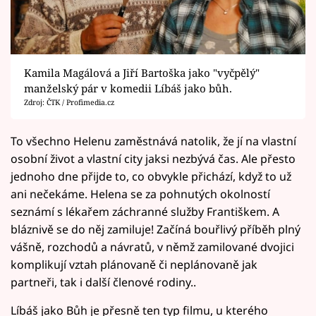
Kamila Magálová a Jiří Bartoška jako "vyčpělý"
manželský pár v komedii Líbáš jako bůh.
Zdroj: ČTK / Profimedia.cz
To všechno Helenu zaměstnává natolik, že jí na vlastní
osobní život a vlastní city jaksi nezbývá čas. Ale přesto
jednoho dne přijde to, co obvykle přichází, když to už
ani nečekáme. Helena se za pohnutých okolností
seznámí s lékařem záchranné služby Františkem. A
bláznivě se do něj zamiluje! Začíná bouřlivý příběh plný
vášně, rozchodů a návratů, v němž zamilované dvojici
komplikují vztah plánovaně či neplánovaně jak
partneři, tak i další členové rodiny..
Líbáš jako Bůh je přesně ten typ filmu, u kterého