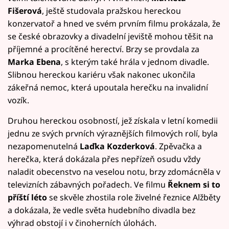
Fišerová
, ještě studovala pražskou hereckou
konzervatoř a hned ve svém prvním filmu prokázala, že
se české obrazovky a divadelní jeviště mohou těšit na
příjemné a procítěné herectví. Brzy se provdala za
Marka Ebena
, s kterým také hrála v jednom divadle.
Slibnou hereckou kariéru však nakonec ukončila
zákeřná nemoc, která upoutala herečku na invalidní
vozík.
Druhou hereckou osobností, jež získala v letní komedii
jednu ze svých prvních výraznějších filmových rolí, byla
nezapomenutelná
Laďka Kozderková
. Zpěvačka a
herečka, která dokázala přes nepřízeň osudu vždy
naladit obecenstvo na veselou notu, brzy zdomácněla v
televizních zábavných pořadech. Ve filmu
Řeknem si to
příští léto
se skvěle zhostila role živelné řeznice Alžběty
a dokázala, že vedle světa hudebního divadla bez
výhrad obstojí i v činoherních úlohách.