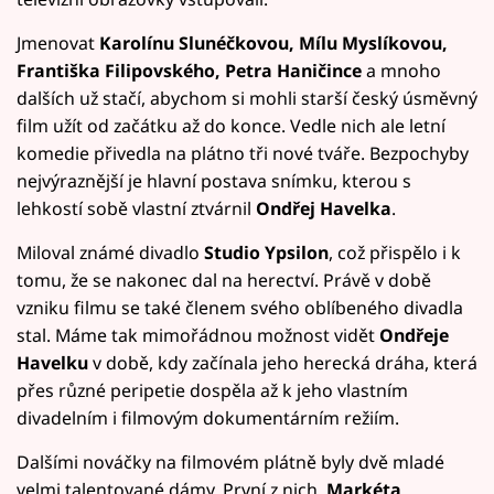
Jmenovat
Karolínu Slunéčkovou, Mílu Myslíkovou,
Františka Filipovského, Petra Haničince
a mnoho
dalších už stačí, abychom si mohli starší český úsměvný
film užít od začátku až do konce. Vedle nich ale letní
komedie přivedla na plátno tři nové tváře. Bezpochyby
nejvýraznější je hlavní postava snímku, kterou s
lehkostí sobě vlastní ztvárnil
Ondřej Havelka
.
Miloval známé divadlo
Studio Ypsilon
, což přispělo i k
tomu, že se nakonec dal na herectví. Právě v době
vzniku filmu se také členem svého oblíbeného divadla
stal. Máme tak mimořádnou možnost vidět
Ondřeje
Havelku
v době, kdy začínala jeho herecká dráha, která
přes různé peripetie dospěla až k jeho vlastním
divadelním i filmovým dokumentárním režiím.
Dalšími nováčky na filmovém plátně byly dvě mladé
velmi talentované dámy. První z nich,
Markéta