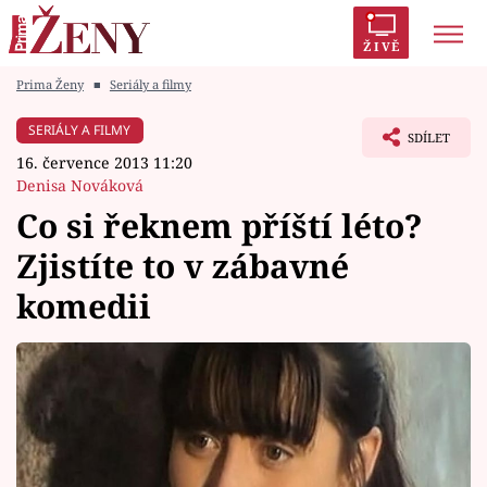
ŽIVĚ
Prima Ženy
■
Seriály a filmy
Trendy:
Polabí
Inspekce
Prostřeno!
AYTO?
SERIÁLY A FILMY
SDÍLET
Módní alarm
Zrádci
Proměny
16. července 2013 11:20
Denisa Nováková
Co si řeknem příští léto?
Zjistíte to v zábavné
Témata
komedii
Celebrity
Vztahy
Seriály