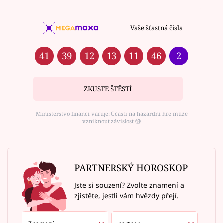
Vaše šťastná čísla
41
39
12
13
11
46
2
ZKUSTE ŠTĚSTÍ
Ministerstvo financí varuje: Účastí na hazardní hře může
vzniknout závislost ⑱
PARTNERSKÝ HOROSKOP
Jste si souzení? Zvolte znamení a
zjistěte, jestli vám hvězdy přejí.