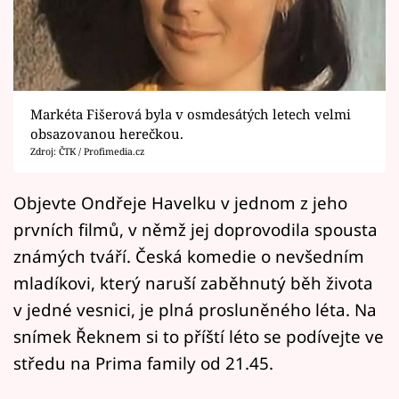
Horoskopy
Sledujte prima+
Filmový festival Karlovy Vary
Markéta Fišerová byla v osmdesátých letech velmi
Pořady
obsazovanou herečkou.
Zdroj: ČTK / Profimedia.cz
Mámy sobě
Objevte Ondřeje Havelku v jednom z jeho
prvních filmů, v němž jej doprovodila spousta
Přihlášení
známých tváří. Česká komedie o nevšedním
mladíkovi, který naruší zaběhnutý běh života
Sledujte nás
v jedné vesnici, je plná prosluněného léta. Na
snímek Řeknem si to příští léto se podívejte ve
středu na Prima family od 21.45.