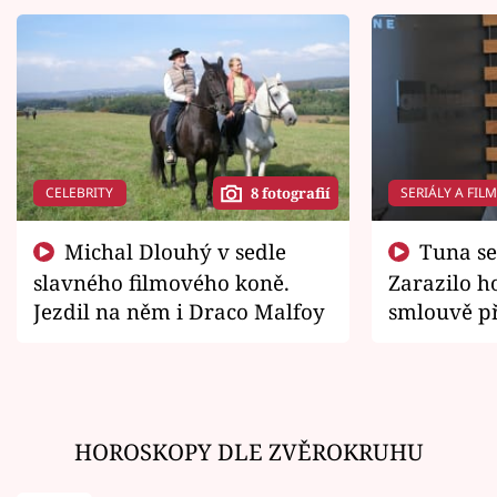
CELEBRITY
SERIÁLY A FIL
8 fotografií
Michal Dlouhý v sedle
Tuna se chtěl vrátit domů.
slavného filmového koně.
Zarazilo ho
Jezdil na něm i Draco Malfoy
smlouvě př
zemřít
HOROSKOPY DLE ZVĚROKRUHU