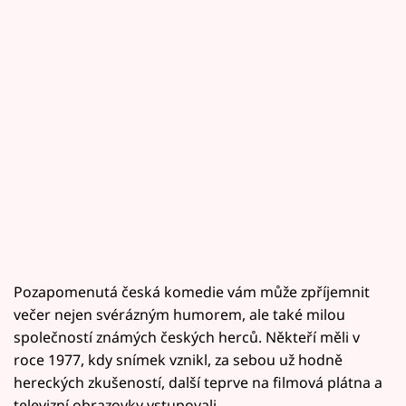
Pozapomenutá česká komedie vám může zpříjemnit
večer nejen svérázným humorem, ale také milou
společností známých českých herců. Někteří měli v
roce 1977, kdy snímek vznikl, za sebou už hodně
hereckých zkušeností, další teprve na filmová plátna a
televizní obrazovky vstupovali.