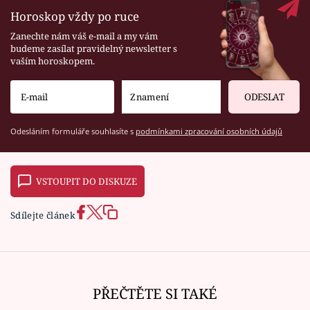
Horoskop vždy po ruce
Zanechte nám váš e-mail a my vám
budeme zasílat pravidelný newsletter s
vaším horoskopem.
ODESLAT
Odesláním formuláře souhlasíte s
podmínkami zpracování osobních údajů
VSTOUPIT DO DISKUZE
Sdílejte článek
PŘEČTĚTE SI TAKÉ