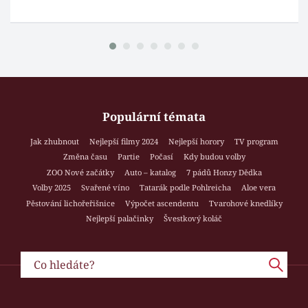
Populární témata
Jak zhubnout
Nejlepší filmy 2024
Nejlepší horory
TV program
Změna času
Partie
Počasí
Kdy budou volby
ZOO Nové začátky
Auto – katalog
7 pádů Honzy Dědka
Volby 2025
Svařené víno
Tatarák podle Pohlreicha
Aloe vera
Pěstování lichořeřišnice
Výpočet ascendentu
Tvarohové knedlíky
Nejlepší palačinky
Švestkový koláč