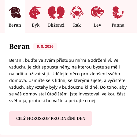
Beran
Býk
Blíženci
Rak
Lev
Panna
V
Beran
9. 8. 2026
Berani, buďte ve svém přístupu mírní a zdrženliví. Ve
vzduchu je cítit spousta něhy, na kterou byste se měli
naladit a užívat si ji. Udělejte něco pro zlepšení svého
domova. Usmiřte se s lidmi, se kterými žijete, a vyčistěte
vzduch, aby vztahy byly v budoucnu klidné. Do toho, aby
se váš domov stal útočištěm, jste investovali velkou část
svého já, proto si ho važte a pečujte o něj.
CELÝ HOROSKOP PRO DNEŠNÍ DEN