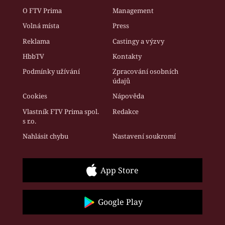
O FTV Prima
Management
Volná místa
Press
Reklama
Castingy a výzvy
HbbTV
Kontakty
Podmínky užívání
Zpracování osobních
údajů
Cookies
Nápověda
Vlastník FTV Prima spol.
Redakce
s r.o.
Nahlásit chybu
Nastavení soukromí
App Store
Google Play