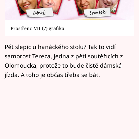
Horoskopy
Sledujte prima+
Prostřeno VII (7) grafika
Filmový festival Karlovy Vary
Pět slepic u hanáckého stolu? Tak to vidí
Pořady
samorost Tereza, jedna z pěti soutěžících z
Mámy sobě
Olomoucka, protože to bude čistě dámská
jízda. A toho je občas třeba se bát.
Přihlášení
Sledujte nás