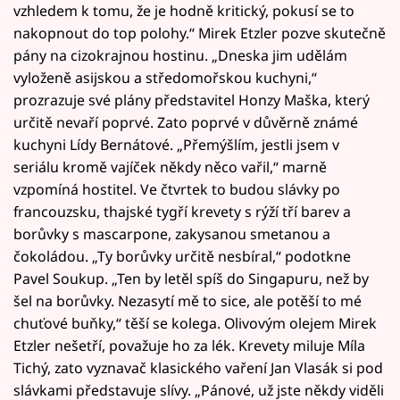
vzhledem k tomu, že je hodně kritický, pokusí se to
nakopnout do top polohy.“ Mirek Etzler pozve skutečně
pány na cizokrajnou hostinu. „Dneska jim udělám
vyloženě asijskou a středomořskou kuchyni,“
prozrazuje své plány představitel Honzy Maška, který
určitě nevaří poprvé. Zato poprvé v důvěrně známé
kuchyni Lídy Bernátové. „Přemýšlím, jestli jsem v
seriálu kromě vajíček někdy něco vařil,“ marně
vzpomíná hostitel. Ve čtvrtek to budou slávky po
francouzsku, thajské tygří krevety s rýží tří barev a
borůvky s mascarpone, zakysanou smetanou a
čokoládou. „Ty borůvky určitě nesbíral,“ podotkne
Pavel Soukup. „Ten by letěl spíš do Singapuru, než by
šel na borůvky. Nezasytí mě to sice, ale potěší to mé
chuťové buňky,“ těší se kolega. Olivovým olejem Mirek
Etzler nešetří, považuje ho za lék. Krevety miluje Míla
Tichý, zato vyznavač klasického vaření Jan Vlasák si pod
slávkami představuje slívy. „Pánové, už jste někdy viděli