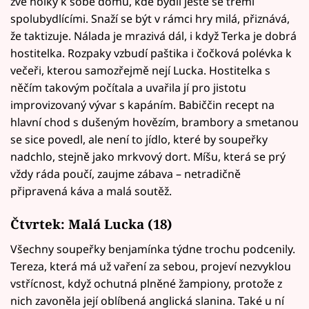
zve holky k sobě domů, kde bydlí ještě se třemi
spolubydlícími. Snaží se být v rámci hry milá, přiznává,
že taktizuje. Nálada je mrazivá dál, i když Terka je dobrá
hostitelka. Rozpaky vzbudí paštika i čočková polévka k
večeři, kterou samozřejmě nejí Lucka. Hostitelka s
něčím takovým počítala a uvařila jí pro jistotu
improvizovaný vývar s kapáním. Babiččin recept na
hlavní chod s dušeným hovězím, brambory a smetanou
se sice povedl, ale není to jídlo, které by soupeřky
nadchlo, stejně jako mrkvový dort. Míšu, která se prý
vždy ráda poučí, zaujme zábava – netradičně
připravená káva a malá soutěž.
Čtvrtek: Malá Lucka (18)
Všechny soupeřky benjamínka týdne trochu podcenily.
Tereza, která má už vaření za sebou, projeví nezvyklou
vstřícnost, když ochutná plněné žampiony, protože z
nich zavoněla její oblíbená anglická slanina. Také u ní