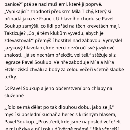
panice?“ ptá se nad mušlemi, které jí poprvé.
„Vynikající!“ zhodnotí předkrm Míla Tichý, který si
připadá jako ve Francii. U hlavního chodu se Pavel
Soukup zamýšlí, co lidi pořád na těch krevetách mají.
Taktizuje? „Co já těm klukům vyvedu, abych je
zdevastoval?“ přemýšlí hostitel nad zábavou. Vymyslel
jazykový hlavolam, kde herci nezúročí své jazykové
znalosti. „Já se nechám přeložit, veliteli,“ stěžuje si z
legrace Pavel Soukup. Ve hře zaboduje Míla a Míra
Etzler získá chválu a body za celou večeři včetně sladké
tečky.
D: Pavel Soukup a jeho občerstvení pro chlapy na
služebně
„Jídlo se má dělat po tak dlouhou dobu, jako se jí,“
myslí si poslední kuchař a herec s krásným hlasem,
Pavel Soukup. „Prostředí, kde jsme naposled večeřeli,
je mi už dva a půl roku důvěrně známé,“ říká včerejší