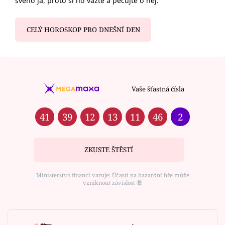
svého já, proto si ho važte a pečujte o něj.
CELÝ HOROSKOP PRO DNEŠNÍ DEN
Vaše šťastná čísla
41
39
12
13
11
46
2
ZKUSTE ŠTĚSTÍ
Ministerstvo financí varuje: Účastí na hazardní hře může
vzniknout závislost ⑱