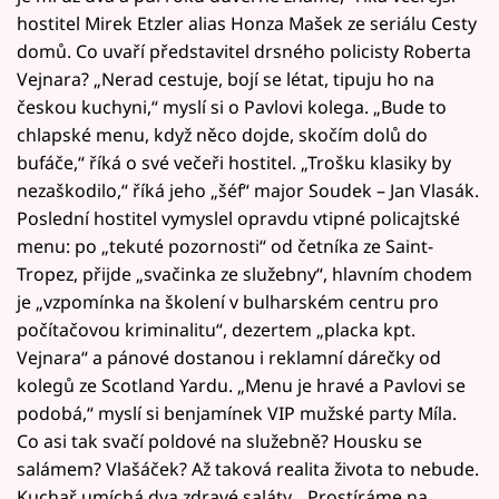
hostitel Mirek Etzler alias Honza Mašek ze seriálu Cesty
domů. Co uvaří představitel drsného policisty Roberta
Vejnara? „Nerad cestuje, bojí se létat, tipuju ho na
českou kuchyni,“ myslí si o Pavlovi kolega. „Bude to
chlapské menu, když něco dojde, skočím dolů do
bufáče,“ říká o své večeři hostitel. „Trošku klasiky by
nezaškodilo,“ říká jeho „šéf“ major Soudek – Jan Vlasák.
Poslední hostitel vymyslel opravdu vtipné policajtské
menu: po „tekuté pozornosti“ od četníka ze Saint-
Tropez, přijde „svačinka ze služebny“, hlavním chodem
je „vzpomínka na školení v bulharském centru pro
počítačovou kriminalitu“, dezertem „placka kpt.
Vejnara“ a pánové dostanou i reklamní dárečky od
kolegů ze Scotland Yardu. „Menu je hravé a Pavlovi se
podobá,“ myslí si benjamínek VIP mužské party Míla.
Co asi tak svačí poldové na služebně? Housku se
salámem? Vlašáček? Až taková realita života to nebude.
Kuchař umíchá dva zdravé saláty. „Prostíráme na