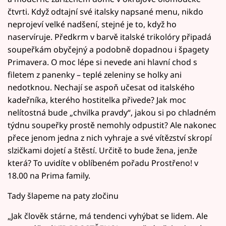
čtvrti. Když odtajní své italsky napsané menu, nikdo
neprojeví velké nadšení, stejné je to, když ho
naservíruje. Předkrm v barvě italské trikolóry připadá
soupeřkám obyčejný a podobně dopadnou i špagety
Primavera. O moc lépe si nevede ani hlavní chod s
filetem z panenky – teplé zeleniny se holky ani
nedotknou. Nechají se aspoň učesat od italského
kadeřníka, kterého hostitelka přivede? Jak moc
nelítostná bude „chvilka pravdy“, jakou si po chladném
týdnu soupeřky prostě nemohly odpustit? Ale nakonec
přece jenom jedna z nich vyhraje a své vítězství skropí
slzičkami dojetí a štěstí. Určitě to bude žena, jenže
která? To uvidíte v oblíbeném pořadu Prostřeno! v
18.00 na Prima family.
Tady šlapeme na paty zločinu
„Jak člověk stárne, má tendenci vyhýbat se lidem. Ale