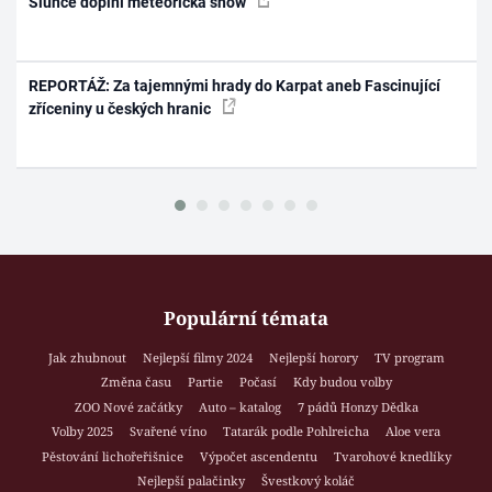
Slunce doplní meteorická show
REPORTÁŽ: Za tajemnými hrady do Karpat aneb Fascinující
zříceniny u českých hranic
Populární témata
Jak zhubnout
Nejlepší filmy 2024
Nejlepší horory
TV program
Změna času
Partie
Počasí
Kdy budou volby
ZOO Nové začátky
Auto – katalog
7 pádů Honzy Dědka
Volby 2025
Svařené víno
Tatarák podle Pohlreicha
Aloe vera
Pěstování lichořeřišnice
Výpočet ascendentu
Tvarohové knedlíky
Nejlepší palačinky
Švestkový koláč