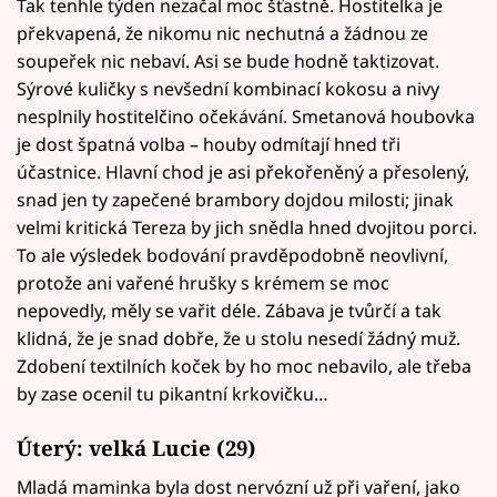
Tak tenhle týden nezačal moc šťastně. Hostitelka je
překvapená, že nikomu nic nechutná a žádnou ze
soupeřek nic nebaví. Asi se bude hodně taktizovat.
Sýrové kuličky s nevšední kombinací kokosu a nivy
nesplnily hostitelčino očekávání. Smetanová houbovka
je dost špatná volba – houby odmítají hned tři
účastnice. Hlavní chod je asi překořeněný a přesolený,
snad jen ty zapečené brambory dojdou milosti; jinak
velmi kritická Tereza by jich snědla hned dvojitou porci.
To ale výsledek bodování pravděpodobně neovlivní,
protože ani vařené hrušky s krémem se moc
nepovedly, měly se vařit déle. Zábava je tvůrčí a tak
klidná, že je snad dobře, že u stolu nesedí žádný muž.
Zdobení textilních koček by ho moc nebavilo, ale třeba
by zase ocenil tu pikantní krkovičku…
Úterý: velká Lucie (29)
Mladá maminka byla dost nervózní už při vaření, jako