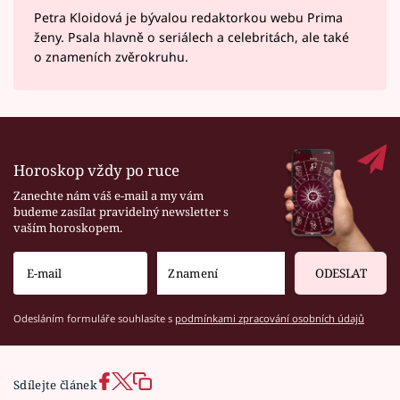
Petra Kloidová je bývalou redaktorkou webu Prima
ženy. Psala hlavně o seriálech a celebritách, ale také
o znameních zvěrokruhu.
Horoskop vždy po ruce
Zanechte nám váš e-mail a my vám
budeme zasílat pravidelný newsletter s
vaším horoskopem.
ODESLAT
Odesláním formuláře souhlasíte s
podmínkami zpracování osobních údajů
Sdílejte článek