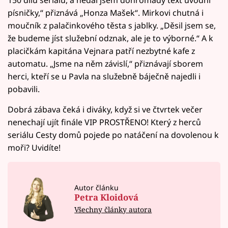
150 dílů seriálu, a nedal jsem dohromady text úvodní
písničky,“ přiznává „Honza Mašek“. Mirkovi chutná i
moučník z palačinkového těsta s jablky. „Děsil jsem se,
že budeme jíst služební odznak, ale je to výborné.“ A k
placičkám kapitána Vejnara patří nezbytné kafe z
automatu. „Jsme na něm závislí,“ přiznávají sborem
herci, kteří se u Pavla na služebně báječně najedli i
pobavili.
Dobrá zábava čeká i diváky, když si ve čtvrtek večer
nenechají ujít finále VIP PROSTŘENO! Který z herců
seriálu Cesty domů pojede po natáčení na dovolenou k
moři? Uvidíte!
Autor článku
Petra Kloidová
Všechny články autora