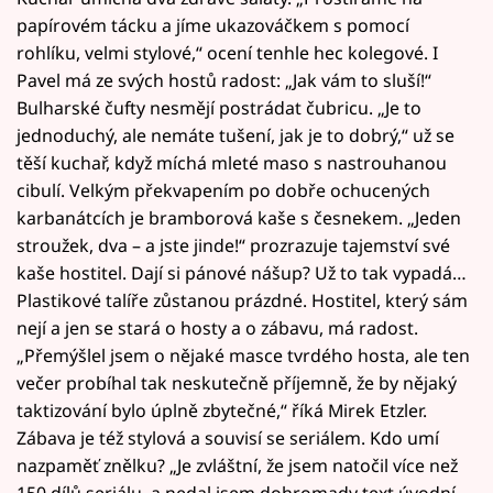
papírovém tácku a jíme ukazováčkem s pomocí
rohlíku, velmi stylové,“ ocení tenhle hec kolegové. I
Pavel má ze svých hostů radost: „Jak vám to sluší!“
Bulharské čufty nesmějí postrádat čubricu. „Je to
jednoduchý, ale nemáte tušení, jak je to dobrý,“ už se
těší kuchař, když míchá mleté maso s nastrouhanou
cibulí. Velkým překvapením po dobře ochucených
karbanátcích je bramborová kaše s česnekem. „Jeden
stroužek, dva – a jste jinde!“ prozrazuje tajemství své
kaše hostitel. Dají si pánové nášup? Už to tak vypadá…
Plastikové talíře zůstanou prázdné. Hostitel, který sám
nejí a jen se stará o hosty a o zábavu, má radost.
„Přemýšlel jsem o nějaké masce tvrdého hosta, ale ten
večer probíhal tak neskutečně příjemně, že by nějaký
taktizování bylo úplně zbytečné,“ říká Mirek Etzler.
Zábava je též stylová a souvisí se seriálem. Kdo umí
nazpaměť znělku? „Je zvláštní, že jsem natočil více než