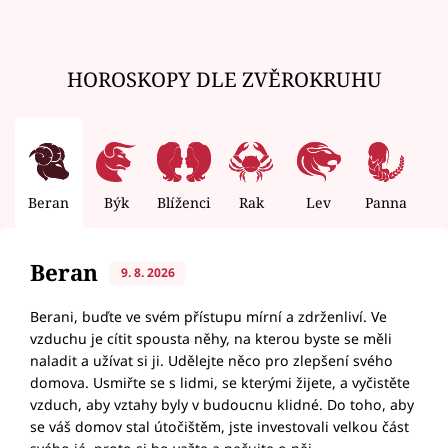
HOROSKOPY DLE ZVĚROKRUHU
Beran
Býk
Blíženci
Rak
Lev
Panna
V
Beran
9. 8. 2026
Berani, buďte ve svém přístupu mírní a zdrženliví. Ve
vzduchu je cítit spousta něhy, na kterou byste se měli
naladit a užívat si ji. Udělejte něco pro zlepšení svého
domova. Usmiřte se s lidmi, se kterými žijete, a vyčistěte
vzduch, aby vztahy byly v budoucnu klidné. Do toho, aby
se váš domov stal útočištěm, jste investovali velkou část