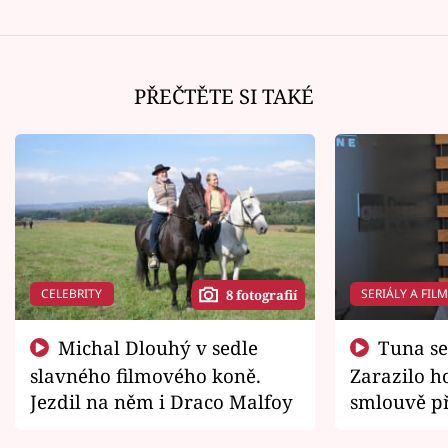
PŘEČTĚTE SI TAKÉ
CELEBRITY
SERIÁLY A FIL
8 fotografií
Michal Dlouhý v sedle
Tuna se chtěl vrátit domů.
slavného filmového koně.
Zarazilo ho
Jezdil na něm i Draco Malfoy
smlouvě př
zemřít