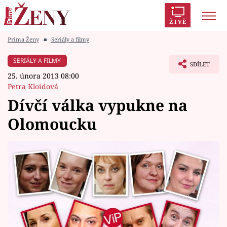
ŽIVĚ
Prima Ženy
■
Seriály a filmy
Trendy:
Polabí
Inspekce
Prostřeno!
AYTO?
SERIÁLY A FILMY
SDÍLET
Módní alarm
Zrádci
Proměny
25. února 2013 08:00
Petra Kloidová
Dívčí válka vypukne na
Olomoucku
Témata
Celebrity
Vztahy
Seriály