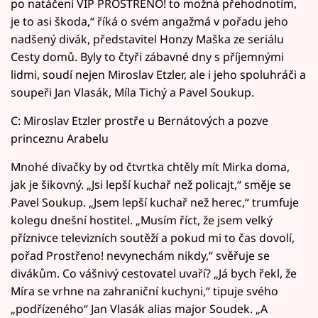
po natáčení VIP PROSTŘENO! to možná přehodnotím,
je to asi škoda,“ říká o svém angažmá v pořadu jeho
nadšený divák, představitel Honzy Maška ze seriálu
Cesty domů. Byly to čtyři zábavné dny s příjemnými
lidmi, soudí nejen Miroslav Etzler, ale i jeho spoluhráči a
soupeři Jan Vlasák, Míla Tichý a Pavel Soukup.
C: Miroslav Etzler prostře u Bernátových a pozve
princeznu Arabelu
Mnohé divačky by od čtvrtka chtěly mít Mirka doma,
jak je šikovný. „Jsi lepší kuchař než policajt,“ směje se
Pavel Soukup. „Jsem lepší kuchař než herec,“ trumfuje
kolegu dnešní hostitel. „Musím říct, že jsem velký
příznivce televizních soutěží a pokud mi to čas dovolí,
pořad Prostřeno! nevynechám nikdy,“ svěřuje se
divákům. Co vášnivý cestovatel uvaří? „Já bych řekl, že
Míra se vrhne na zahraniční kuchyni,“ tipuje svého
„podřízeného“ Jan Vlasák alias major Soudek. „A