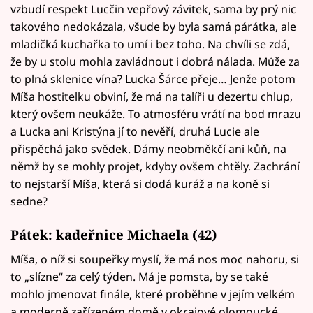
vzbudí respekt Lucčin vepřový závitek, sama by prý nic
takového nedokázala, všude by byla samá párátka, ale
mladičká kuchařka to umí i bez toho. Na chvíli se zdá,
že by u stolu mohla zavládnout i dobrá nálada. Může za
to plná sklenice vína? Lucka Šárce přeje… Jenže potom
Míša hostitelku obviní, že má na talíři u dezertu chlup,
který ovšem neukáže. To atmosféru vrátí na bod mrazu
a Lucka ani Kristýna jí to nevěří, druhá Lucie ale
přispěchá jako svědek. Dámy neobměkčí ani kůň, na
němž by se mohly projet, kdyby ovšem chtěly. Zachrání
to nejstarší Míša, která si dodá kuráž a na koně si
sedne?
Pátek: kadeřnice Michaela (42)
Míša, o níž si soupeřky myslí, že má nos moc nahoru, si
to „slízne“ za celý týden. Má je pomsta, by se také
mohlo jmenovat finále, které proběhne v jejím velkém
a moderně zařízeném domě v okrajové olomoucké