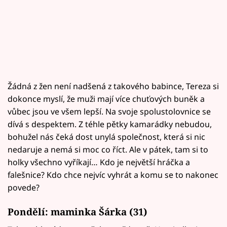
Žádná z žen není nadšená z takového babince, Tereza si
dokonce myslí, že muži mají více chuťových buněk a
vůbec jsou ve všem lepší. Na svoje spolustolovnice se
dívá s despektem. Z téhle pětky kamarádky nebudou,
bohužel nás čeká dost unylá společnost, která si nic
nedaruje a nemá si moc co říct. Ale v pátek, tam si to
holky všechno vyříkají… Kdo je největší hráčka a
falešnice? Kdo chce nejvíc vyhrát a komu se to nakonec
povede?
Pondělí: maminka Šárka (31)