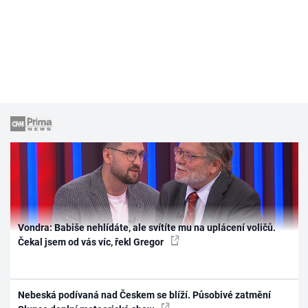
Vondra: Babiše nehlídáte, ale svítíte mu na uplácení voličů.
Čekal jsem od vás víc, řekl Gregor
Nebeská podívaná nad Českem se blíží. Působivé zatmění