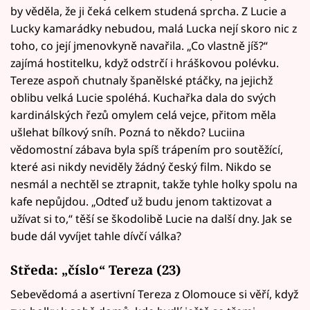
by věděla, že ji čeká celkem studená sprcha. Z Lucie a
Lucky kamarádky nebudou, malá Lucka nejí skoro nic z
toho, co její jmenovkyně navařila. „Co vlastně jíš?“
zajímá hostitelku, když odstrčí i hráškovou polévku.
Tereze aspoň chutnaly španělské ptáčky, na jejichž
oblibu velká Lucie spoléhá. Kuchařka dala do svých
kardinálských řezů omylem celá vejce, přitom měla
ušlehat bílkový sníh. Pozná to někdo? Luciina
vědomostní zábava byla spíš trápením pro soutěžící,
které asi nikdy neviděly žádný český film. Nikdo se
nesmál a nechtěl se ztrapnit, takže tyhle holky spolu na
kafe nepůjdou. „Odteď už budu jenom taktizovat a
užívat si to,“ těší se škodolibě Lucie na další dny. Jak se
bude dál vyvíjet tahle dívčí válka?
Středa: „číslo“ Tereza (23)
Sebevědomá a asertivní Tereza z Olomouce si věří, když