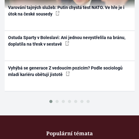
Varování tajných služeb: Putin chystá test NATO. Ve hře je i
útok na české sousedy
Ostuda Sparty v Boleslavi: Ani jednou nevystřelila na bránu,
doplatila na třesk v sestavě
Vyhýbá se generace Z vedoucím pozicím? Podle sociologů
mladí kariéru obětují jistotě
Populární témata