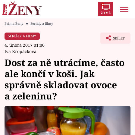
ŽIVĚ
Prima Ženy
■
Seriály a filmy
Trendy:
Polabí
Inspekce
Prostřeno!
AYTO?
SERIÁLY A FILMY
SDÍLET
Módní alarm
Zrádci
Proměny
4. února 2017 01:00
Iva Kropáčková
Dost za ně utrácíme, často
ale končí v koši. Jak
Témata
správně skladovat ovoce
Celebrity
a zeleninu?
Vztahy
Seriály