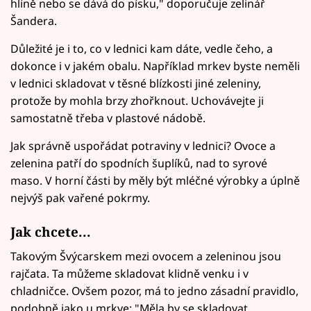
hlíně nebo se dává do písku," doporučuje zelinář
Šandera.
Důležité je i to, co v lednici kam dáte, vedle čeho, a
dokonce i v jakém obalu. Například mrkev byste neměli
v lednici skladovat v těsné blízkosti jiné zeleniny,
protože by mohla brzy zhořknout. Uchovávejte ji
samostatně třeba v plastové nádobě.
Jak správně uspořádat potraviny v lednici? Ovoce a
zelenina patří do spodních šuplíků, nad to syrové
maso. V horní části by měly být mléčné výrobky a úplně
nejvýš pak vařené pokrmy.
Jak chcete...
Takovým Švýcarskem mezi ovocem a zeleninou jsou
rajčata. Ta můžeme skladovat klidně venku i v
chladničce. Ovšem pozor, má to jedno zásadní pravidlo,
podobně jako u mrkve: "Měla by se skladovat