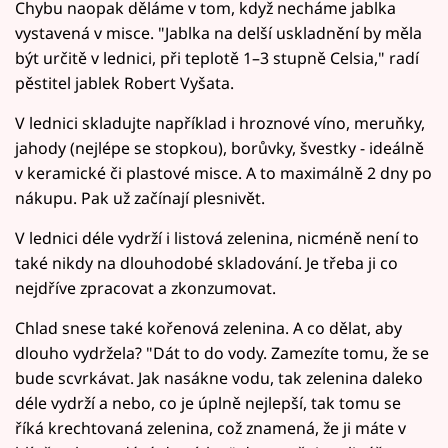
Chybu naopak děláme v tom, když necháme jablka
vystavená v misce. "Jablka na delší uskladnění by měla
být určitě v lednici, při teplotě 1–3 stupně Celsia," radí
pěstitel jablek Robert Vyšata.
V lednici skladujte například i hroznové víno, meruňky,
jahody (nejlépe se stopkou), borůvky, švestky - ideálně
v keramické či plastové misce. A to maximálně 2 dny po
nákupu. Pak už začínají plesnivět.
V lednici déle vydrží i listová zelenina, nicméně není to
také nikdy na dlouhodobé skladování. Je třeba ji co
nejdříve zpracovat a zkonzumovat.
Chlad snese také kořenová zelenina. A co dělat, aby
dlouho vydržela? "Dát to do vody. Zamezíte tomu, že se
bude scvrkávat. Jak nasákne vodu, tak zelenina daleko
déle vydrží a nebo, co je úplně nejlepší, tak tomu se
říká krechtovaná zelenina, což znamená, že ji máte v