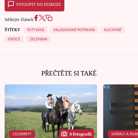
VSTOUPIT DO DISKUZE
Sdílejte článek
ŠTÍTKY
PLÝTVÁNÍ
SKLADOVÁNÍ POTRAVIN
KUCHYNĚ
OVOCE
ZELENINA
PŘEČTĚTE SI TAKÉ
CELEBRITY
SERIÁLY A FIL
8 fotografií