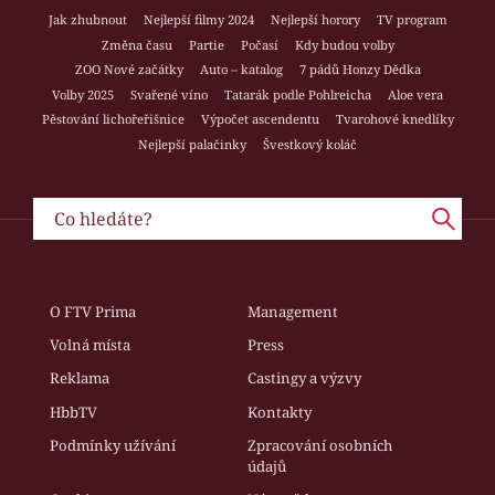
Jak zhubnout
Nejlepší filmy 2024
Nejlepší horory
TV program
Změna času
Partie
Počasí
Kdy budou volby
ZOO Nové začátky
Auto – katalog
7 pádů Honzy Dědka
Volby 2025
Svařené víno
Tatarák podle Pohlreicha
Aloe vera
Pěstování lichořeřišnice
Výpočet ascendentu
Tvarohové knedlíky
Nejlepší palačinky
Švestkový koláč
O FTV Prima
Management
Volná místa
Press
Reklama
Castingy a výzvy
HbbTV
Kontakty
Podmínky užívání
Zpracování osobních
údajů