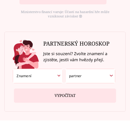
Ministerstvo financí varuje: Účastí na hazardní hře může
vzniknout závislost ⑱
PARTNERSKÝ HOROSKOP
Jste si souzení? Zvolte znamení a
zjistěte, jestli vám hvězdy přejí.
VYPOČÍTAT