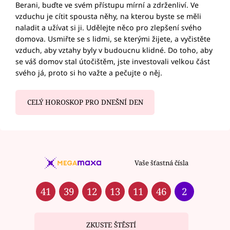
Berani, buďte ve svém přístupu mírní a zdrženliví. Ve
vzduchu je cítit spousta něhy, na kterou byste se měli
naladit a užívat si ji. Udělejte něco pro zlepšení svého
domova. Usmiřte se s lidmi, se kterými žijete, a vyčistěte
vzduch, aby vztahy byly v budoucnu klidné. Do toho, aby
se váš domov stal útočištěm, jste investovali velkou část
svého já, proto si ho važte a pečujte o něj.
CELÝ HOROSKOP PRO DNEŠNÍ DEN
Vaše šťastná čísla
41
39
12
13
11
46
2
ZKUSTE ŠTĚSTÍ