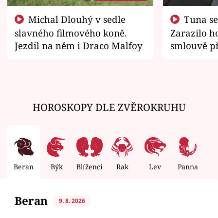
Michal Dlouhý v sedle
Tuna se chtěl vrátit domů.
slavného filmového koně.
Zarazilo ho
Jezdil na něm i Draco Malfoy
smlouvě př
zemřít
HOROSKOPY DLE ZVĚROKRUHU
Beran
Býk
Blíženci
Rak
Lev
Panna
V
Beran
9. 8. 2026