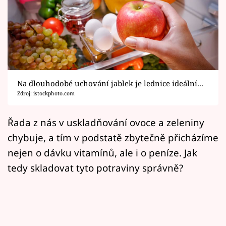
Horoskopy
Sledujte prima+
Filmový festival Karlovy Vary
Pořady
Na dlouhodobé uchování jablek je lednice ideální...
Zdroj: istockphoto.com
Mámy sobě
Řada z nás v uskladňování ovoce a zeleniny
Přihlášení
chybuje, a tím v podstatě zbytečně přicházíme
nejen o dávku vitamínů, ale i o peníze. Jak
tedy skladovat tyto potraviny správně?
Sledujte nás