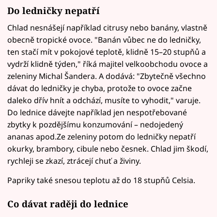
Do ledničky nepatří
Chlad nesnášejí například citrusy nebo banány, vlastně
obecně tropické ovoce. "Banán vůbec ne do ledničky,
ten stačí mít v pokojové teplotě, klidně 15–20 stupňů a
vydrží klidně týden," říká majitel velkoobchodu ovoce a
zeleniny Michal Šandera. A dodává: "Zbytečně všechno
dávat do ledničky je chyba, protože to ovoce začne
daleko dřív hnít a odchází, musíte to vyhodit," varuje.
Do lednice dávejte například jen nespotřebované
zbytky k pozdějšímu konzumování – nedojedený
ananas apod.Ze zeleniny potom do ledničky nepatří
okurky, brambory, cibule nebo česnek. Chlad jim škodí,
rychleji se zkazí, ztrácejí chuť a živiny.
Papriky také snesou teplotu až do 18 stupňů Celsia.
Co dávat raději do lednice