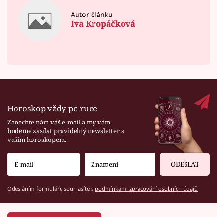
Autor článku
Iva Kropáčková
Horoskop vždy po ruce
Zanechte nám váš e-mail a my vám
budeme zasílat pravidelný newsletter s
vaším horoskopem.
ODESLAT
Odesláním formuláře souhlasíte s
podmínkami zpracování osobních údajů