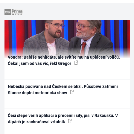
Vondra: Babiše nehlídáte, ale svítíte mu na uplácení voličů.
Čekal jsem od vás víc, řekl Gregor
Nebeská podívaná nad Českem se blíží. Působivé zatmění
Slunce doplní meteorická show
Češi slepě věřili aplikaci a přecenili síly, píší v Rakousku. V
Alpách je zachraňoval vrtulník