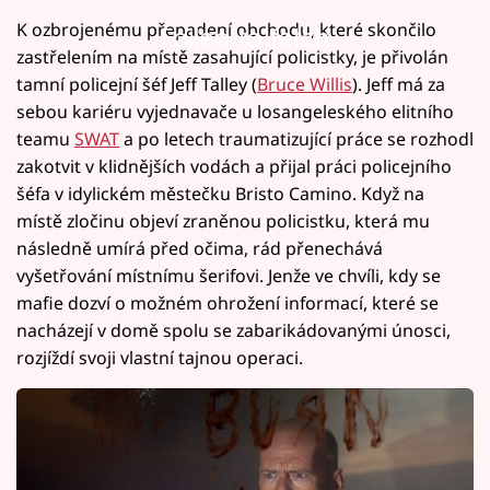
K ozbrojenému přepadení obchodu, které skončilo
Failed to fetch
zastřelením na místě zasahující policistky, je přivolán
tamní policejní šéf Jeff Talley (
Bruce Willis
). Jeff má za
sebou kariéru vyjednavače u losangeleského elitního
teamu
SWAT
a po letech traumatizující práce se rozhodl
zakotvit v klidnějších vodách a přijal práci policejního
šéfa v idylickém městečku Bristo Camino. Když na
místě zločinu objeví zraněnou policistku, která mu
následně umírá před očima, rád přenechává
vyšetřování místnímu šerifovi. Jenže ve chvíli, kdy se
mafie dozví o možném ohrožení informací, které se
nacházejí v domě spolu se zabarikádovanými únosci,
rozjíždí svoji vlastní tajnou operaci.