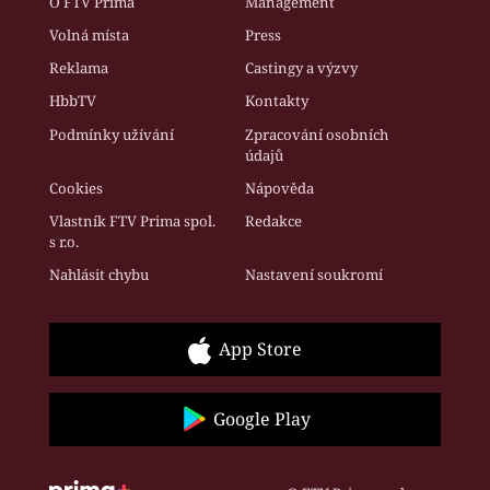
O FTV Prima
Management
Volná místa
Press
Reklama
Castingy a výzvy
HbbTV
Kontakty
Podmínky užívání
Zpracování osobních
údajů
Cookies
Nápověda
Vlastník FTV Prima spol.
Redakce
s r.o.
Nahlásit chybu
Nastavení soukromí
App Store
Google Play