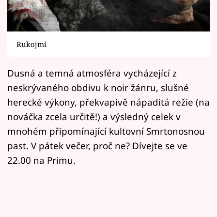
Horoskopy
Sledujte prima+
Rukojmí
Filmový festival Karlovy Vary
Dusná a temná atmosféra vycházející z
Pořady
neskrývaného obdivu k noir žánru, slušné
Mámy sobě
herecké výkony, překvapivě nápaditá režie (na
nováčka zcela určitě!) a výsledný celek v
Přihlášení
mnohém připomínající kultovní Smrtonosnou
past. V pátek večer, proč ne? Dívejte se ve
22.00 na Primu.
Sledujte nás