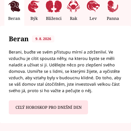
Beran
Býk
Blíženci
Rak
Lev
Panna
V
Beran
9. 8. 2026
Berani, buďte ve svém přístupu mírní a zdrženliví. Ve
vzduchu je cítit spousta něhy, na kterou byste se měli
naladit a užívat si ji. Udělejte něco pro zlepšení svého
domova. Usmiřte se s lidmi, se kterými žijete, a vyčistěte
vzduch, aby vztahy byly v budoucnu klidné. Do toho, aby
se váš domov stal útočištěm, jste investovali velkou část
svého já, proto si ho važte a pečujte o něj.
CELÝ HOROSKOP PRO DNEŠNÍ DEN