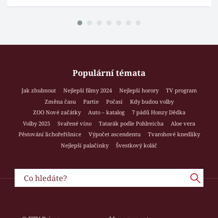
Populární témata
Jak zhubnout
Nejlepší filmy 2024
Nejlepší horory
TV program
Změna času
Partie
Počasí
Kdy budou volby
ZOO Nové začátky
Auto – katalog
7 pádů Honzy Dědka
Volby 2025
Svařené víno
Tatarák podle Pohlreicha
Aloe vera
Pěstování lichořeřišnice
Výpočet ascendentu
Tvarohové knedlíky
Nejlepší palačinky
Švestkový koláč