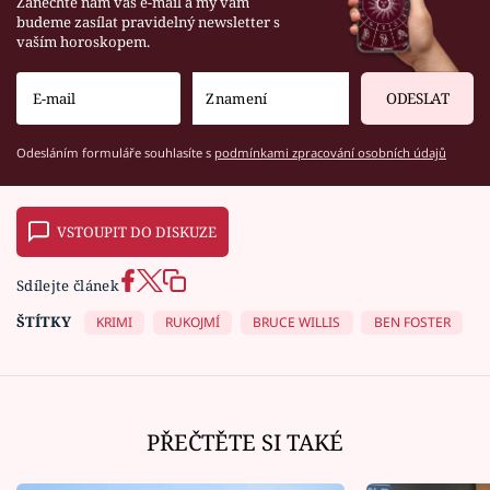
Zanechte nám váš e-mail a my vám
budeme zasílat pravidelný newsletter s
vaším horoskopem.
ODESLAT
Odesláním formuláře souhlasíte s
podmínkami zpracování osobních údajů
VSTOUPIT DO DISKUZE
Sdílejte článek
ŠTÍTKY
KRIMI
RUKOJMÍ
BRUCE WILLIS
BEN FOSTER
PŘEČTĚTE SI TAKÉ