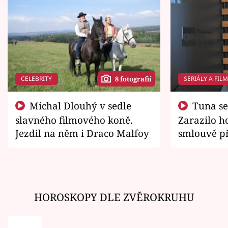
CELEBRITY
SERIÁLY A FIL
8 fotografií
Michal Dlouhý v sedle
Tuna se chtěl vrátit domů.
slavného filmového koně.
Zarazilo ho
Jezdil na něm i Draco Malfoy
smlouvě př
zemřít
HOROSKOPY DLE ZVĚROKRUHU