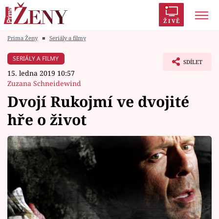
ŽIVĚ
Prima Ženy
■
Seriály a filmy
Trendy:
Polabí
Inspekce
Prostřeno!
AYTO?
SERIÁLY A FILMY
SDÍLET
Módní alarm
Zrádci
Proměny
15. ledna 2019 10:57
Zuzana Schneidewind
Dvojí Rukojmí ve dvojité
hře o život
Témata
Celebrity
Vztahy
Seriály