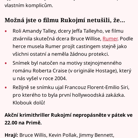
vlastním komplicům.
Možná jste o filmu Rukojmí netušili, že…
Roli Amandy Talley, dcery Jeffa Talleyho, ve filmu
ztvárnila skutečná dcera Bruce Willise,
Rumer
. Podle
herce musela Rumer projít castingem stejně jako
všichni ostatní a neměla žádnou protekci.
Snímek byl natočen na motivy stejnojmenného
románu Roberta Craise (v originále Hostage), který
u nás vyšel v roce 2004.
Režijně se snímku ujal Francouz Florent-Emilio Siri,
pro kterého to byla první hollywoodská zakázka.
Klobouk dolů!
Akční krimithriller
Rukojmí nepropásněte v pátek ve
22.00 na Primě.
Hrají:
Bruce Willis, Kevin Pollak, Jimmy Bennett,