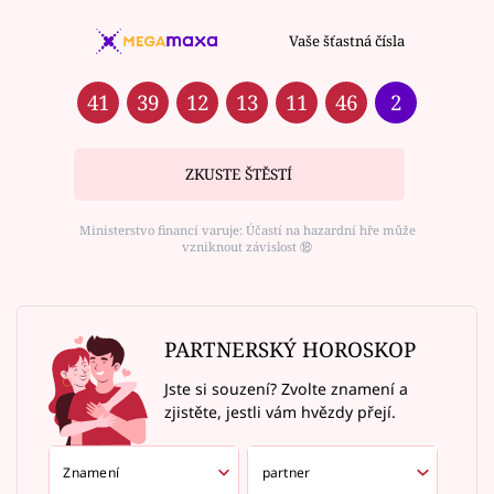
Vaše šťastná čísla
41
39
12
13
11
46
2
ZKUSTE ŠTĚSTÍ
Ministerstvo financí varuje: Účastí na hazardní hře může
vzniknout závislost ⑱
PARTNERSKÝ HOROSKOP
Jste si souzení? Zvolte znamení a
zjistěte, jestli vám hvězdy přejí.