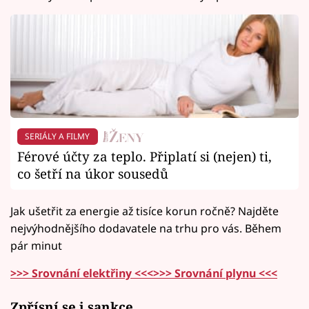
SERIÁLY A FILMY
Férové účty za teplo. Připlatí si (nejen) ti,
co šetří na úkor sousedů
Jak ušetřit za energie až tisíce korun ročně? Najděte
nejvýhodnějšího dodavatele na trhu pro vás. Během
pár minut
>>> Srovnání elektřiny <<<
>>> Srovnání plynu <<<
Zpřísní se i sankce