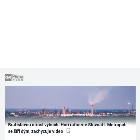
Bratislavou otřásl výbuch: Hoří rafinerie Slovnaft. Metropolí
se šíří dým, zachycuje video