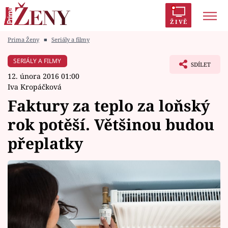
ŽIVĚ
Prima Ženy
■
Seriály a filmy
Trendy:
Polabí
Inspekce
Prostřeno!
AYTO?
SERIÁLY A FILMY
SDÍLET
Módní alarm
Zrádci
Proměny
12. února 2016 01:00
Iva Kropáčková
Faktury za teplo za loňský
rok potěší. Většinou budou
Témata
přeplatky
Celebrity
Vztahy
Seriály