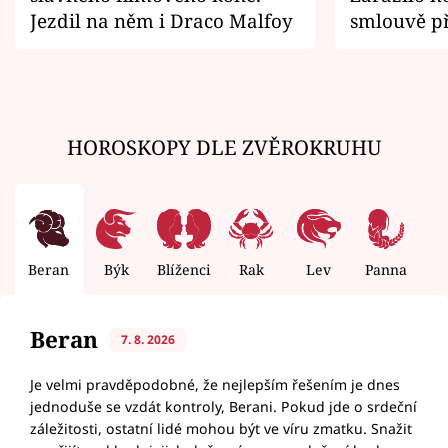
Jezdil na něm i Draco Malfoy
smlouvě př
zemřít
HOROSKOPY DLE ZVĚROKRUHU
Beran
Býk
Blíženci
Rak
Lev
Panna
V
Beran
7. 8. 2026
Je velmi pravděpodobné, že nejlepším řešením je dnes
jednoduše se vzdát kontroly, Berani. Pokud jde o srdeční
záležitosti, ostatní lidé mohou být ve víru zmatku. Snažit