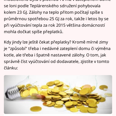
se loni podle Teplárenského sdružení pohybovala
kolem 23 GJ. Zálohy na teplo přitom počítají spíše s
průměrnou spotřebou 25 GJ za rok, takže i letos by se
při vyúčtování tepla za rok 2015 většina domácností
mohla dočkat spíše přeplatků.
Kdy jindy lze ještě čekat přeplatky? Kromě mírné zimy
je "způsobí" třeba i nedávné zateplení domu či výměna
kotle, ale třeba i špatně nastavené zálohy. O tom, jak
správně číst vyúčtování od dodavatele, zjistíte v tomto
článku: