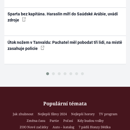
Sparta bez kapitána. Haraslín míří do Saúdské Arábie, uvádí
zdroje
Útok nožem v Tanvaldu: Pachatel měl pobodat tři lidi, na místě
zasahuje policie
Populární témata
Jak zhubnout
Nejlepší filmy 2024
Nejlepší horory
TV program
Změna času
Partie
Počasí
Kdy budou volby
ZOO Nové začátky
Auto – katalog
7 pádů Honzy Dědka