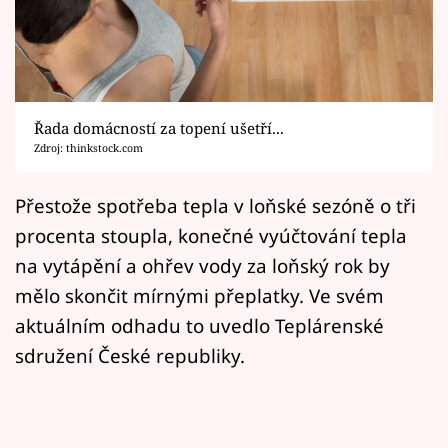
Horoskopy
Sledujte prima+
Filmový festival Karlovy Vary
Řada domácností za topení ušetří...
Pořady
Zdroj: thinkstock.com
Mámy sobě
Přestože spotřeba tepla v loňské sezóně o tři
procenta stoupla, konečné vyúčtování tepla
Přihlášení
na vytápění a ohřev vody za loňský rok by
mělo skončit mírnými přeplatky. Ve svém
aktuálním odhadu to uvedlo Teplárenské
Sledujte nás
sdružení České republiky.