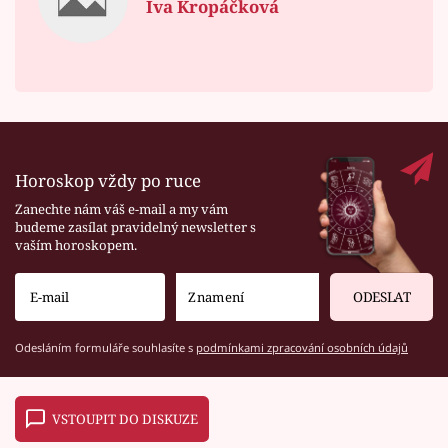
Iva Kropáčková
Horoskop vždy po ruce
Zanechte nám váš e-mail a my vám
budeme zasílat pravidelný newsletter s
vaším horoskopem.
ODESLAT
Odesláním formuláře souhlasíte s
podmínkami zpracování osobních údajů
VSTOUPIT DO DISKUZE