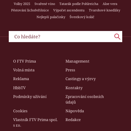
Volby 2025
Svařené víno
Tatarák podle Pohlreicha
Aloe vera
Pěstování lichořeřišnice
Výpočet ascendentu
Tvarohové knedlíky
Nejlepší palačinky
Švestkový koláč
O FTV Prima
Management
Volná místa
Press
Reklama
Castingy a výzvy
HbbTV
Kontakty
Podmínky užívání
Zpracování osobních
údajů
Cookies
Nápověda
Vlastník FTV Prima spol.
Redakce
s r.o.