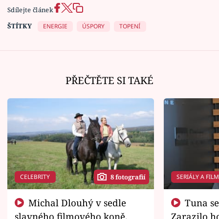
Sdílejte článek
ŠTÍTKY
ENERGIE
ÚSPORY
TOPENÍ
PŘEČTĚTE SI TAKÉ
CELEBRITY
SERIÁLY A FIL
8 fotografií
Michal Dlouhý v sedle
Tuna se chtěl vrátit domů.
slavného filmového koně.
Zarazilo ho