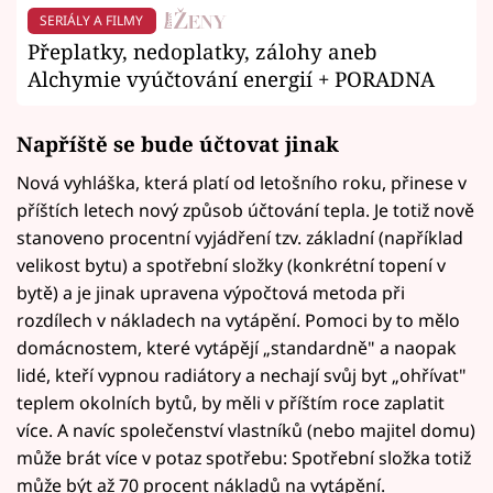
SERIÁLY A FILMY
Přeplatky, nedoplatky, zálohy aneb
Alchymie vyúčtování energií + PORADNA
Napříště se bude účtovat jinak
Nová vyhláška, která platí od letošního roku, přinese v
příštích letech nový způsob účtování tepla. Je totiž nově
stanoveno procentní vyjádření tzv. základní (například
velikost bytu) a spotřební složky (konkrétní topení v
bytě) a je jinak upravena výpočtová metoda při
rozdílech v nákladech na vytápění. Pomoci by to mělo
domácnostem, které vytápějí „standardně" a naopak
lidé, kteří vypnou radiátory a nechají svůj byt „ohřívat"
teplem okolních bytů, by měli v příštím roce zaplatit
více. A navíc společenství vlastníků (nebo majitel domu)
může brát více v potaz spotřebu: Spotřební složka totiž
může být až 70 procent nákladů na vytápění.