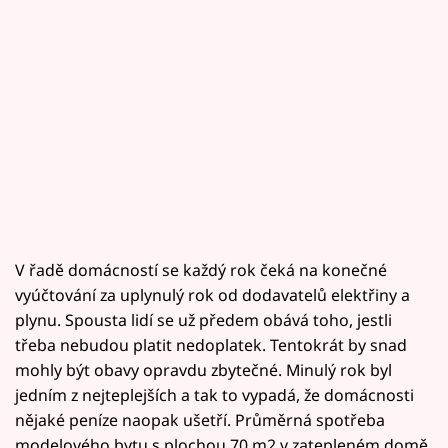
V řadě domácností se každý rok čeká na konečné
vyúčtování za uplynulý rok od dodavatelů elektřiny a
plynu. Spousta lidí se už předem obává toho, jestli
třeba nebudou platit nedoplatek. Tentokrát by snad
mohly být obavy opravdu zbytečné. Minulý rok byl
jedním z nejteplejších a tak to vypadá, že domácnosti
nějaké peníze naopak ušetří. Průměrná spotřeba
modelového bytu s plochou 70 m2 v zatepleném domě