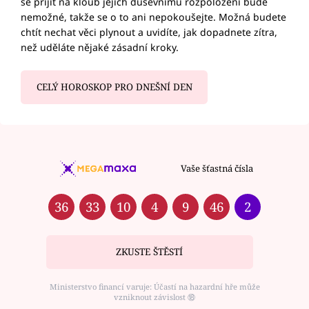
se přijít na kloub jejich duševnímu rozpoložení bude
nemožné, takže se o to ani nepokoušejte. Možná budete
chtít nechat věci plynout a uvidíte, jak dopadnete zítra,
než uděláte nějaké zásadní kroky.
CELÝ HOROSKOP PRO DNEŠNÍ DEN
Vaše šťastná čísla
36
33
10
4
9
46
2
ZKUSTE ŠTĚSTÍ
Ministerstvo financí varuje: Účastí na hazardní hře může
vzniknout závislost ⑱