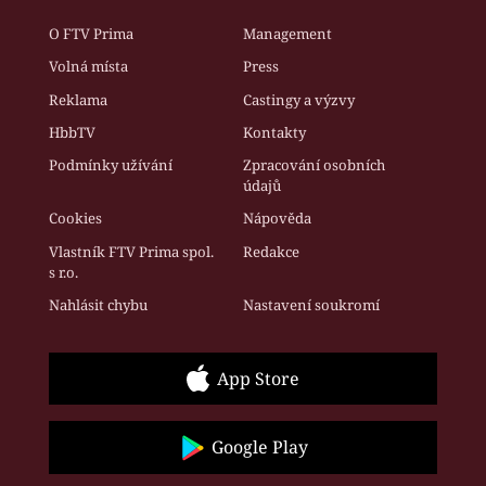
O FTV Prima
Management
Volná místa
Press
Reklama
Castingy a výzvy
HbbTV
Kontakty
Podmínky užívání
Zpracování osobních
údajů
Cookies
Nápověda
Vlastník FTV Prima spol.
Redakce
s r.o.
Nahlásit chybu
Nastavení soukromí
App Store
Google Play