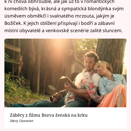
k ní chová obhrouble, ale jak už to v romantických
komediích bývá, krásná a sympatická blondýnka svým
úsměvem obměkčí i svalnatého mrzouta, jakým je
Božíček. K jejich sblížení přispívají i bodří a zábavní
místní obyvatelé a venkovské scenérie zalité sluncem.
Záběry z filmu Bezva ženská na krku
Zdroj: CinemArt