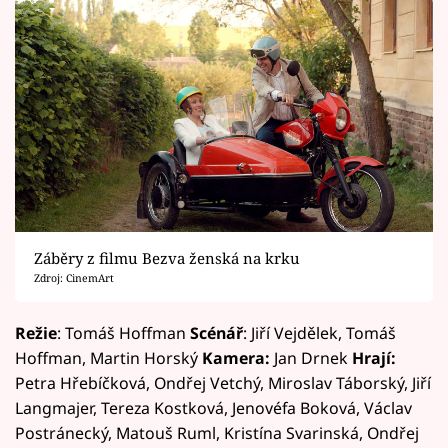
Záběry z filmu Bezva ženská na krku
Zdroj: CinemArt
Režie
: Tomáš Hoffman
Scénář
: Jiří Vejdělek, Tomáš
Hoffman, Martin Horský
Kamera:
Jan Drnek
Hrají:
Petra Hřebíčková, Ondřej Vetchý, Miroslav Táborský, Jiří
Langmajer, Tereza Kostková, Jenovéfa Boková, Václav
Postránecký, Matouš Ruml, Kristína Svarinská, Ondřej