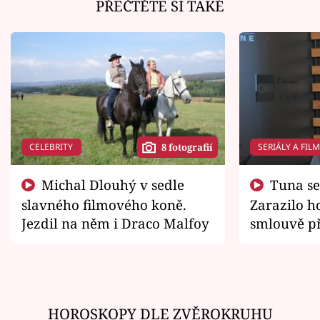
PŘEČTĚTE SI TAKÉ
CELEBRITY
SERIÁLY A FIL
8 fotografií
Michal Dlouhý v sedle
Tuna se chtěl vrátit domů.
slavného filmového koně.
Zarazilo ho
Jezdil na něm i Draco Malfoy
smlouvě př
zemřít
HOROSKOPY DLE ZVĚROKRUHU