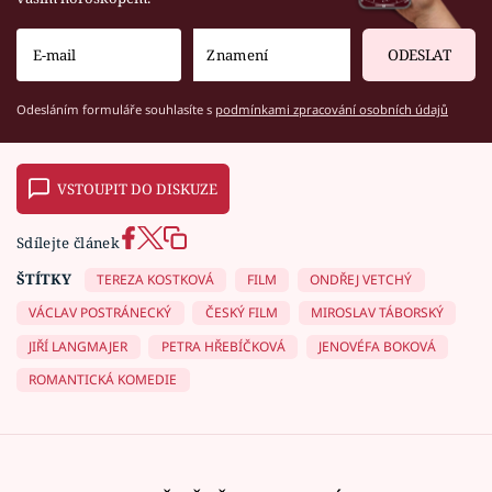
ODESLAT
Odesláním formuláře souhlasíte s
podmínkami zpracování osobních údajů
VSTOUPIT DO DISKUZE
Sdílejte článek
ŠTÍTKY
TEREZA KOSTKOVÁ
FILM
ONDŘEJ VETCHÝ
VÁCLAV POSTRÁNECKÝ
ČESKÝ FILM
MIROSLAV TÁBORSKÝ
JIŘÍ LANGMAJER
PETRA HŘEBÍČKOVÁ
JENOVÉFA BOKOVÁ
ROMANTICKÁ KOMEDIE