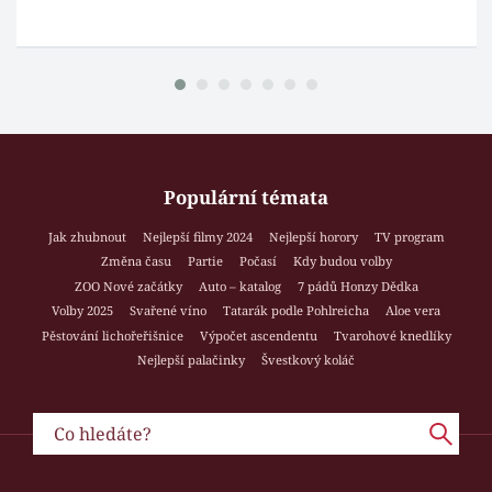
Populární témata
Jak zhubnout
Nejlepší filmy 2024
Nejlepší horory
TV program
Změna času
Partie
Počasí
Kdy budou volby
ZOO Nové začátky
Auto – katalog
7 pádů Honzy Dědka
Volby 2025
Svařené víno
Tatarák podle Pohlreicha
Aloe vera
Pěstování lichořeřišnice
Výpočet ascendentu
Tvarohové knedlíky
Nejlepší palačinky
Švestkový koláč