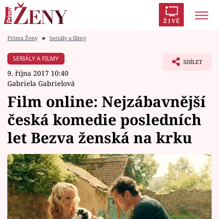
ŽIVĚ
Prima Ženy
■
Seriály a filmy
Trendy:
Polabí
Inspekce
Prostřeno!
AYTO?
SERIÁLY A FILMY
SDÍLET
Módní alarm
Zrádci
Proměny
9. října 2017 10:40
Gabriela Gabrielová
Film online: Nejzábavnější
česká komedie posledních
Témata
let Bezva ženská na krku
Celebrity
Vztahy
Seriály