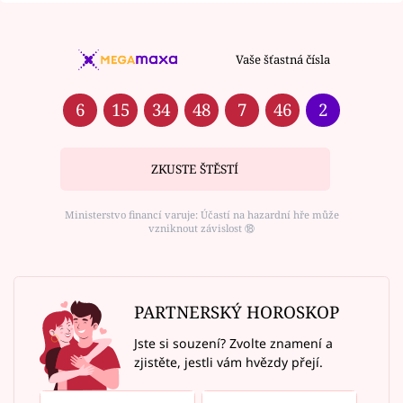
Vaše šťastná čísla
6
15
34
48
7
46
2
ZKUSTE ŠTĚSTÍ
Ministerstvo financí varuje: Účastí na hazardní hře může
vzniknout závislost ⑱
PARTNERSKÝ HOROSKOP
Jste si souzení? Zvolte znamení a
zjistěte, jestli vám hvězdy přejí.