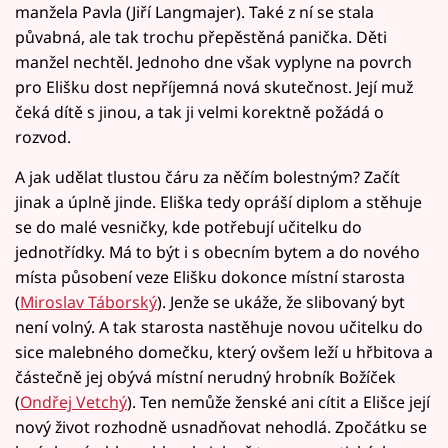
manžela Pavla (Jiří Langmajer). Také z ní se stala
půvabná, ale tak trochu přepěstěná panička. Děti
manžel nechtěl. Jednoho dne však vyplyne na povrch
pro Elišku dost nepříjemná nová skutečnost. Její muž
čeká dítě s jinou, a tak ji velmi korektně požádá o
rozvod.
A jak udělat tlustou čáru za něčím bolestným? Začít
jinak a úplně jinde. Eliška tedy opráší diplom a stěhuje
se do malé vesničky, kde potřebují učitelku do
jednotřídky. Má to být i s obecním bytem a do nového
místa působení veze Elišku dokonce místní starosta
(
Miroslav Táborský
). Jenže se ukáže, že slibovaný byt
není volný. A tak starosta nastěhuje novou učitelku do
sice malebného domečku, který ovšem leží u hřbitova a
částečně jej obývá místní nerudný hrobník Božíček
(
Ondřej Vetchý
). Ten nemůže ženské ani cítit a Elišce její
nový život rozhodně usnadňovat nehodlá. Zpočátku se