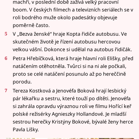
machři, v poslední době zažívá velký pracovní
boom. V českých filmech a televizních seriálech se v
roli bodrého muže okolo padesátky objevuje
poměrně často.
V „Bezva ženské“ hraje Kopta řidiče autobusu. Ve
skutečném životě je řízení autobusu hercovou
velkou vášní. Dokonce si udělal na autobus řidičák.
Petra Hřebíčková, která hraje hlavní roli Elišky, před
natáčením otěhotněla. Tvůrci si na ni ale počkali,
proto se celé natáčení posunulo až po hereččině
porodu.
Tereza Kostková a Jenovéfa Boková hrají lesbický
pár lékařku a sestru, které touží po dítěti. Jenovéfa
si zahrála opravdu výraznou roli ve filmu Hořící keř
polské režisérky Agnieszky Hollandové. Je mladší
sestrou herečky Kristýny Bokové, bývalé ženy herce
Pavla Lišky.