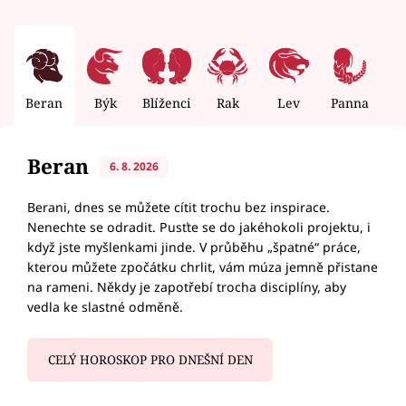
Beran
Býk
Blíženci
Rak
Lev
Panna
V
Beran
6. 8. 2026
Berani, dnes se můžete cítit trochu bez inspirace.
Nenechte se odradit. Pusťte se do jakéhokoli projektu, i
když jste myšlenkami jinde. V průběhu „špatné“ práce,
kterou můžete zpočátku chrlit, vám múza jemně přistane
na rameni. Někdy je zapotřebí trocha disciplíny, aby
vedla ke slastné odměně.
CELÝ HOROSKOP PRO DNEŠNÍ DEN