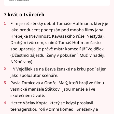
7 krát o tvůrcích
Film je režisérský debut Tomáše Hoffmana, který je
jako producent podepsán pod mnoha filmy Jana
Hřebejka (Nevinnost, Kawasakiho růže, Nestyda).
Druhým tvůrcem, s nímž Tomáš Hoffman často
spolupracuje, je právě mistr komedií Jiří Vejdělek
(Účastníci zájezdu, Ženy v pokušení, Muži v naději,
Něžné vlny).
Jiří Vejdělek se na Bezva ženské na krku podílel jen
jako spoluautor scénáře.
Pavla Tomicová a Ondřej Malý, kteří hrají ve filmu
vesnické manžele Štětkovi, jsou manželé i ve
skutečném životě.
Herec Václav Kopta, který se kdysi proslavil
teenagerskou rolí v zimní komedii Sněženky a