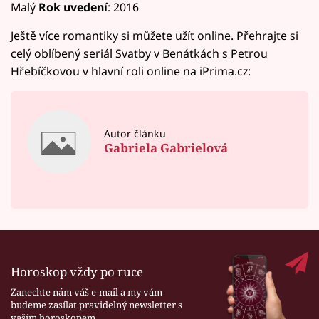
Malý
Rok uvedení
: 2016
Ještě více romantiky si můžete užít online. Přehrajte si
celý oblíbený seriál Svatby v Benátkách s Petrou
Hřebíčkovou v hlavní roli online na iPrima.cz:
Autor článku
Gabriela Gabrielová
Horoskop vždy po ruce
Zanechte nám váš e-mail a my vám
budeme zasílat pravidelný newsletter s
vaším horoskopem.