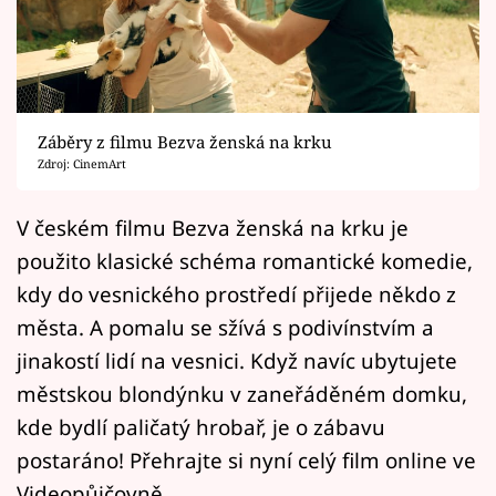
Horoskopy
Sledujte prima+
Filmový festival Karlovy Vary
Záběry z filmu Bezva ženská na krku
Pořady
Zdroj: CinemArt
Mámy sobě
V českém filmu Bezva ženská na krku je
použito klasické schéma romantické komedie,
Přihlášení
kdy do vesnického prostředí přijede někdo z
města. A pomalu se sžívá s podivínstvím a
jinakostí lidí na vesnici. Když navíc ubytujete
Sledujte nás
městskou blondýnku v zaneřáděném domku,
kde bydlí paličatý hrobař, je o zábavu
postaráno! Přehrajte si nyní celý film online ve
Videopůjčovně.