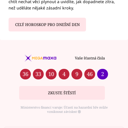
chtít nechat věci plynout a uvidíte, jak dopadnete zítra,
než uděláte nějaké zásadní kroky.
CELÝ HOROSKOP PRO DNEŠNÍ DEN
Vaše šťastná čísla
36
33
10
4
9
46
2
ZKUSTE ŠTĚSTÍ
Ministerstvo financí varuje: Účastí na hazardní hře může
vzniknout závislost ⑱