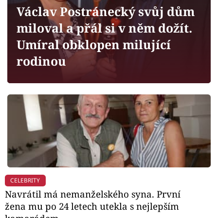
Horoskopy
Václav Postránecký svůj dům
Sledujte prima+
miloval a přál si v něm dožít.
Umíral obklopen milující
Filmový festival Karlovy Vary
rodinou
Pořady
Mámy sobě
Přihlášení
Sledujte nás
CELEBRITY
Navrátil má nemanželského syna. První
žena mu po 24 letech utekla s nejlepším