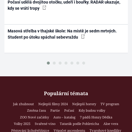
Počasí udělá dvojitou otočku, udeří i bouřky. RADAR ukazuje,
kdy se vrátí tropy
Masová střelba v thajské škole: Na místě je sedm mrtvých.
Student po útoku spáchal sebevraždu
Populární témata
Jak zhubnout
Nejlepší filmy 2024
Nejlepší horory
TV program
Změna času
Partie
Počasí
Kdy budou volby
ZOO Nové začátky
Auto – katalog
7 pádů Honzy Dědka
Volby 2025
Svařené víno
Tatarák podle Pohlreicha
Aloe vera
Pěstování lichořeřišnice
Výpočet ascendentu
Tvarohové knedlíky