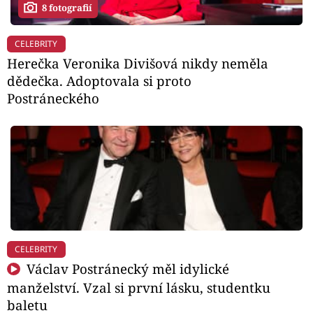
8 fotografií
CELEBRITY
Herečka Veronika Divišová nikdy neměla
dědečka. Adoptovala si proto
Postráneckého
CELEBRITY
Václav Postránecký měl idylické
manželství. Vzal si první lásku, studentku
baletu