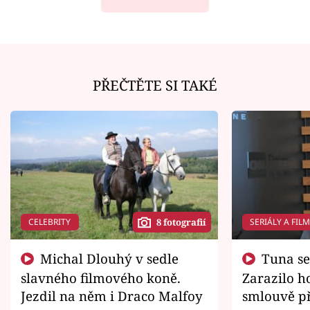
PŘEČTĚTE SI TAKÉ
CELEBRITY
SERIÁLY A FIL
8 fotografií
Michal Dlouhý v sedle
Tuna se chtěl vrátit domů.
slavného filmového koně.
Zarazilo ho
Jezdil na něm i Draco Malfoy
smlouvě př