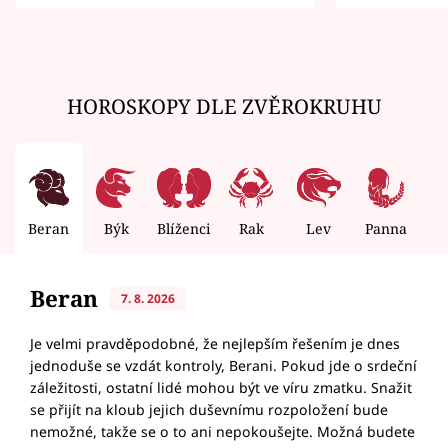
zemřít
HOROSKOPY DLE ZVĚROKRUHU
Beran
Býk
Blíženci
Rak
Lev
Panna
V
Beran
7. 8. 2026
Je velmi pravděpodobné, že nejlepším řešením je dnes
jednoduše se vzdát kontroly, Berani. Pokud jde o srdeční
záležitosti, ostatní lidé mohou být ve víru zmatku. Snažit
se přijít na kloub jejich duševnímu rozpoložení bude
nemožné, takže se o to ani nepokoušejte. Možná budete