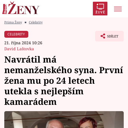
ŽIVĚ
Prima Ženy
■
Celebrity
Trendy:
Polabí
Inspekce
Prostřeno!
AYTO?
CELEBRITY
SDÍLET
Módní alarm
Zrádci
Proměny
21. října 2024 10:26
David Laštovka
Navrátil má
nemanželského syna. První
Témata
žena mu po 24 letech
Celebrity
utekla s nejlepším
kamarádem
Vztahy
Seriály