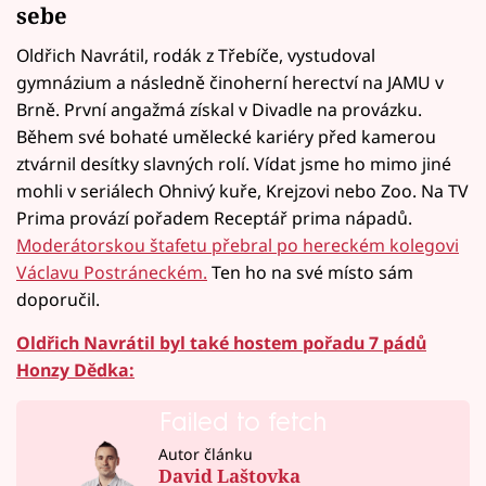
sebe
Oldřich Navrátil, rodák z Třebíče, vystudoval
gymnázium a následně činoherní herectví na JAMU v
Brně. První angažmá získal v Divadle na provázku.
Během své bohaté umělecké kariéry před kamerou
ztvárnil desítky slavných rolí. Vídat jsme ho mimo jiné
mohli v seriálech Ohnivý kuře, Krejzovi nebo Zoo. Na TV
Prima provází pořadem Receptář prima nápadů.
Moderátorskou štafetu přebral po hereckém kolegovi
Václavu Postráneckém.
Ten ho na své místo sám
doporučil.
Oldřich Navrátil byl také hostem pořadu 7 pádů
Honzy Dědka:
Failed to fetch
Autor článku
David Laštovka