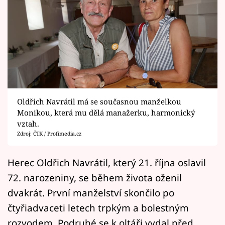
Horoskopy
Sledujte prima+
Filmový festival Karlovy Vary
Pořady
Mámy sobě
Oldřich Navrátil má se současnou manželkou
Monikou, která mu dělá manažerku, harmonický
vztah.
Přihlášení
Zdroj: ČTK / Profimedia.cz
Herec Oldřich Navrátil, který 21. října oslavil
Sledujte nás
72. narozeniny, se během života oženil
dvakrát. První manželství skončilo po
čtyřiadvaceti letech trpkým a bolestným
rozvodem. Podruhé se k oltáři vydal před