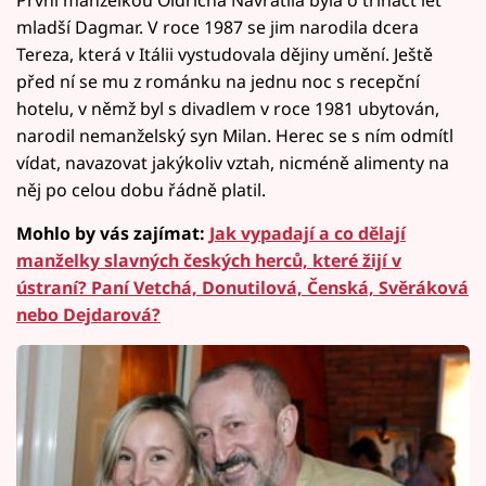
mladší Dagmar. V roce 1987 se jim narodila dcera
Tereza, která v Itálii vystudovala dějiny umění. Ještě
před ní se mu z románku na jednu noc s recepční
hotelu, v němž byl s divadlem v roce 1981 ubytován,
narodil nemanželský syn Milan. Herec se s ním odmítl
vídat, navazovat jakýkoliv vztah, nicméně alimenty na
něj po celou dobu řádně platil.
Mohlo by vás zajímat:
Jak vypadají a co dělají
manželky slavných českých herců, které žijí v
ústraní? Paní Vetchá, Donutilová, Čenská, Svěráková
nebo Dejdarová?