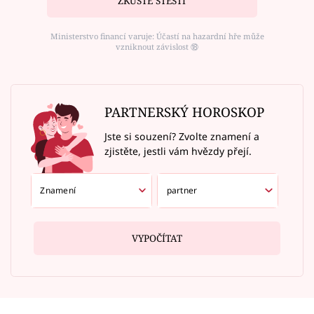
ZKUSTE ŠTĚSTÍ
Ministerstvo financí varuje: Účastí na hazardní hře může
vzniknout závislost ⑱
PARTNERSKÝ HOROSKOP
Jste si souzení? Zvolte znamení a
zjistěte, jestli vám hvězdy přejí.
VYPOČÍTAT