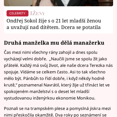
CELEBRITY
Ondřej Sokol žije s o 21 let mladší ženou
a uvažují nad dítětem. Dcera se potatila
Druhá manželka mu dělá manažerku
Čas mezi nimi všechny rány zahojil a dnes spolu
vycházejí velmi dobře. „Naučili jsme se spolu žít jako
přátelé. Každý má svůj život, ale naše dcera Terezka nás
spojuje. Vídáme se celkem často. Asi to tak všechno
mělo být. Pánbůh to řídí dobře, i když někdy hodně
krutě,“ poznamenal Navrátil, který žije už třináct let ve
spokojeném manželství s o deset let mladší
vystudovanou inženýrkou ekonomie Monikou.
Poznali se na trampském plese a pomyslná jiskra mezi
nimi přeskočila okamžitě. Dva roky po seznámení se