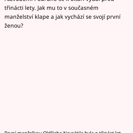
třinácti lety. Jak mu to v současném
manželství klape a jak vychází se svojí první
ženou?
První manželkou Oldřicha Navrátila byla o třináct let