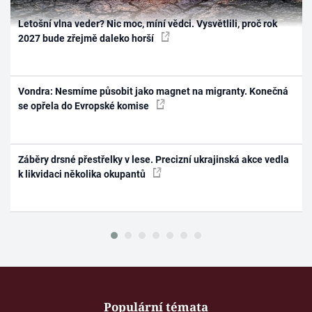
Letošní vlna veder? Nic moc, míní vědci. Vysvětlili, proč rok
2027 bude zřejmě daleko horší
Vondra: Nesmíme působit jako magnet na migranty. Konečná
se opřela do Evropské komise
Záběry drsné přestřelky v lese. Precizní ukrajinská akce vedla
k likvidaci několika okupantů
Populární témata