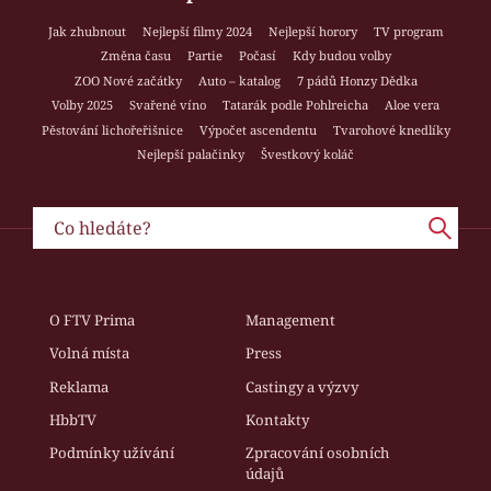
Jak zhubnout
Nejlepší filmy 2024
Nejlepší horory
TV program
Změna času
Partie
Počasí
Kdy budou volby
ZOO Nové začátky
Auto – katalog
7 pádů Honzy Dědka
Volby 2025
Svařené víno
Tatarák podle Pohlreicha
Aloe vera
Pěstování lichořeřišnice
Výpočet ascendentu
Tvarohové knedlíky
Nejlepší palačinky
Švestkový koláč
O FTV Prima
Management
Volná místa
Press
Reklama
Castingy a výzvy
HbbTV
Kontakty
Podmínky užívání
Zpracování osobních
údajů