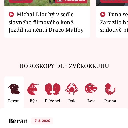
Michal Dlouhý v sedle
Tuna se chtěl vrátit domů.
slavného filmového koně.
Zarazilo ho
Jezdil na něm i Draco Malfoy
smlouvě př
zemřít
HOROSKOPY DLE ZVĚROKRUHU
Beran
Býk
Blíženci
Rak
Lev
Panna
V
Beran
7. 8. 2026