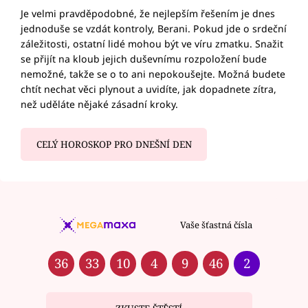
Je velmi pravděpodobné, že nejlepším řešením je dnes
jednoduše se vzdát kontroly, Berani. Pokud jde o srdeční
záležitosti, ostatní lidé mohou být ve víru zmatku. Snažit
se přijít na kloub jejich duševnímu rozpoložení bude
nemožné, takže se o to ani nepokoušejte. Možná budete
chtít nechat věci plynout a uvidíte, jak dopadnete zítra,
než uděláte nějaké zásadní kroky.
CELÝ HOROSKOP PRO DNEŠNÍ DEN
Vaše šťastná čísla
36
33
10
4
9
46
2