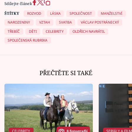
Sdílejte článek
ŠTÍTKY
ROZVOD
LÁSKA
SPOLEČNOST
MANŽELSTVÍ
NAROZENINY
VZTAH
SVATBA
VÁCLAV POSTRÁNECKÝ
TŘEBÍČ
DĚTI
CELEBRITY
OLDŘICH NAVRÁTIL
SPOLEČENSKÁ RUBRIKA
PŘEČTĚTE SI TAKÉ
CELEBRITY
SERIÁLY A FIL
8 fotografií