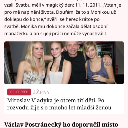
vzali. Svatbu měli v magický den: 11. 11. 2011. „Vztah je
pro mě naplnění života. Doufám, že to s Monikou už
doklepu do konce,“ svěřil se herec krátce po
svatbě. Monika mu dokonce začala dělat osobní
manažerku a on si její práci nemůže vynachválit.
CELEBRITY
Miroslav Vladyka je otcem tří dětí. Po
rozvodu žije s o mnoho let mladší ženou
Václav Postránecký ho doporučil místo