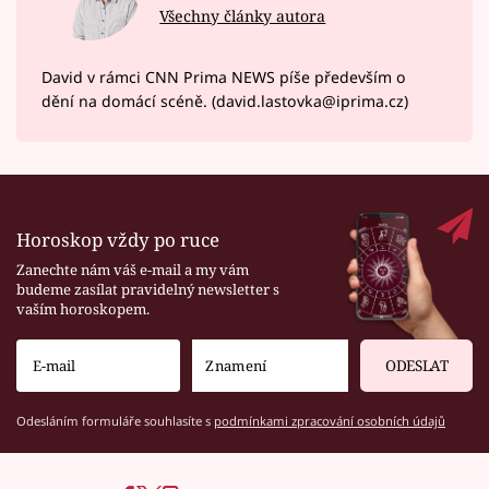
Všechny články autora
David v rámci CNN Prima NEWS píše především o
dění na domácí scéně. (david.lastovka@iprima.cz)
Horoskop vždy po ruce
Zanechte nám váš e-mail a my vám
budeme zasílat pravidelný newsletter s
vaším horoskopem.
ODESLAT
Odesláním formuláře souhlasíte s
podmínkami zpracování osobních údajů