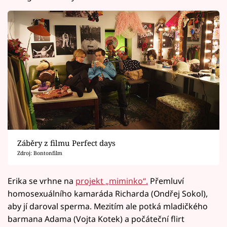
Záběry z filmu Perfect days
Zdroj: Bontonfilm
Erika se vrhne na
projekt „miminko“.
Přemluví
homosexuálního kamaráda Richarda (Ondřej Sokol),
aby jí daroval sperma. Mezitím ale potká mladičkého
barmana Adama (Vojta Kotek) a počáteční flirt