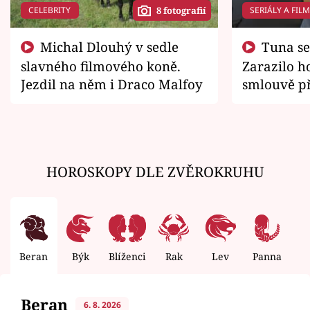
CELEBRITY
SERIÁLY A FIL
8 fotografií
Michal Dlouhý v sedle
Tuna se chtěl vrátit domů.
slavného filmového koně.
Zarazilo ho
Jezdil na něm i Draco Malfoy
smlouvě př
zemřít
HOROSKOPY DLE ZVĚROKRUHU
Beran
Býk
Blíženci
Rak
Lev
Panna
V
Beran
6. 8. 2026