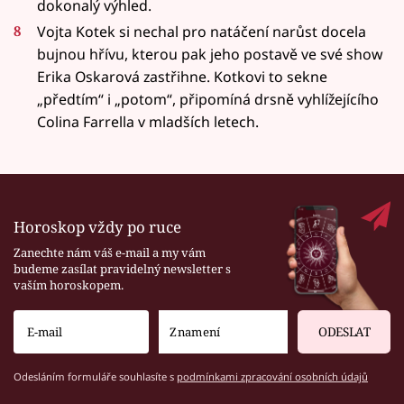
dokonalý výhled.
Vojta Kotek si nechal pro natáčení narůst docela
bujnou hřívu, kterou pak jeho postavě ve své show
Erika Oskarová zastřihne. Kotkovi to sekne
„předtím“ i „potom“, připomíná drsně vyhlížejícího
Colina Farrella v mladších letech.
Horoskop vždy po ruce
Zanechte nám váš e-mail a my vám
budeme zasílat pravidelný newsletter s
vaším horoskopem.
ODESLAT
Odesláním formuláře souhlasíte s
podmínkami zpracování osobních údajů