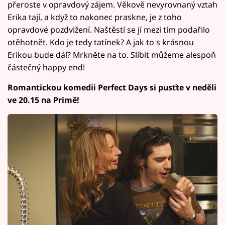
přeroste v opravdový zájem. Věkově nevyrovnaný vztah
Erika tají, a když to nakonec praskne, je z toho
opravdové pozdvižení. Naštěstí se jí mezi tím podařilo
otěhotnět. Kdo je tedy tatínek? A jak to s krásnou
Erikou bude dál? Mrkněte na to. Slíbit můžeme alespoň
částečný happy end!
Romantickou komedii Perfect Days si pusťte v neděli
ve 20.15 na Primě!