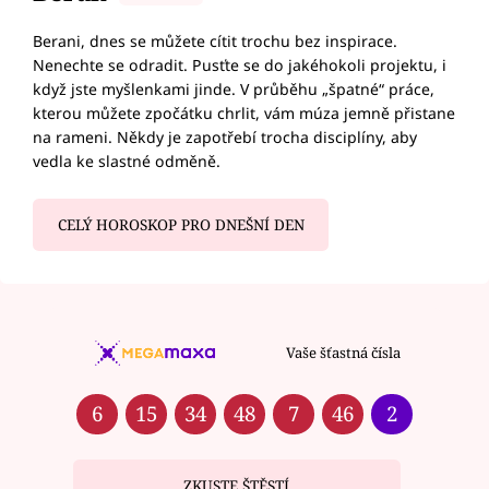
Berani, dnes se můžete cítit trochu bez inspirace.
Nenechte se odradit. Pusťte se do jakéhokoli projektu, i
když jste myšlenkami jinde. V průběhu „špatné“ práce,
kterou můžete zpočátku chrlit, vám múza jemně přistane
na rameni. Někdy je zapotřebí trocha disciplíny, aby
vedla ke slastné odměně.
CELÝ HOROSKOP PRO DNEŠNÍ DEN
Vaše šťastná čísla
6
15
34
48
7
46
2
ZKUSTE ŠTĚSTÍ