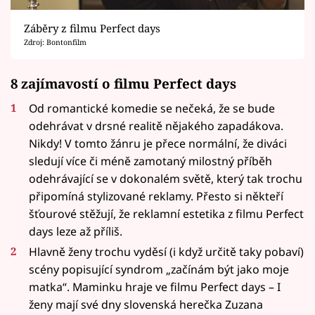
Záběry z filmu Perfect days
Zdroj: Bontonfilm
8 zajímavostí o filmu Perfect days
Od romantické komedie se nečeká, že se bude
odehrávat v drsné realitě nějakého zapadákova.
Nikdy! V tomto žánru je přece normální, že diváci
sledují více či méně zamotaný milostný příběh
odehrávající se v dokonalém světě, který tak trochu
připomíná stylizované reklamy. Přesto si někteří
šťourové stěžují, že reklamní estetika z filmu Perfect
days leze až příliš.
Hlavně ženy trochu vyděsí (i když určitě taky pobaví)
scény popisující syndrom „začínám být jako moje
matka“. Maminku hraje ve filmu Perfect days – I
ženy mají své dny slovenská herečka Zuzana