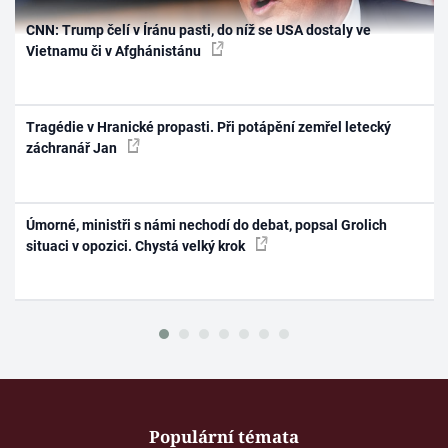
CNN: Trump čelí v Íránu pasti, do níž se USA dostaly ve
Vietnamu či v Afghánistánu
Tragédie v Hranické propasti. Při potápění zemřel letecký
záchranář Jan
Úmorné, ministři s námi nechodí do debat, popsal Grolich
situaci v opozici. Chystá velký krok
Populární témata