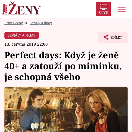
ŽIVĚ
Prima Ženy
■
Seriály a filmy
Trendy:
Polabí
Inspekce
Prostřeno!
AYTO?
SERIÁLY A FILMY
SDÍLET
Módní alarm
Zrádci
Proměny
13. června 2019 22:00
Perfect days: Když je ženě
40+ a zatouží po miminku,
je schopná všeho
Témata
Celebrity
Vztahy
Seriály