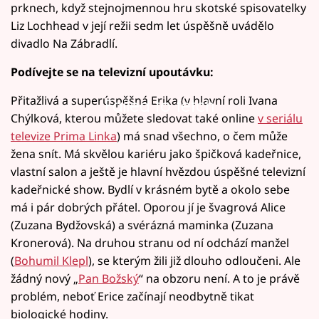
prknech, když stejnojmennou hru skotské spisovatelky
Liz Lochhead v její režii sedm let úspěšně uvádělo
divadlo Na Zábradlí.
Podívejte se na televizní upoutávku:
Přitažlivá a superúspěšná Erika (v hlavní roli Ivana
Failed to fetch
Chýlková, kterou můžete sledovat také online
v seriálu
televize Prima Linka
) má snad všechno, o čem může
žena snít. Má skvělou kariéru jako špičková kadeřnice,
vlastní salon a ještě je hlavní hvězdou úspěšné televizní
kadeřnické show. Bydlí v krásném bytě a okolo sebe
má i pár dobrých přátel. Oporou jí je švagrová Alice
(Zuzana Bydžovská) a svérázná maminka (Zuzana
Kronerová). Na druhou stranu od ní odchází manžel
(
Bohumil Klepl
), se kterým žili již dlouho odloučeni. Ale
žádný nový „
Pan Božský
“ na obzoru není. A to je právě
problém, neboť Erice začínají neodbytně tikat
biologické hodiny.