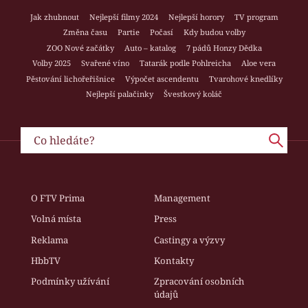
Jak zhubnout
Nejlepší filmy 2024
Nejlepší horory
TV program
Změna času
Partie
Počasí
Kdy budou volby
ZOO Nové začátky
Auto – katalog
7 pádů Honzy Dědka
Volby 2025
Svařené víno
Tatarák podle Pohlreicha
Aloe vera
Pěstování lichořeřišnice
Výpočet ascendentu
Tvarohové knedlíky
Nejlepší palačinky
Švestkový koláč
O FTV Prima
Management
Volná místa
Press
Reklama
Castingy a výzvy
HbbTV
Kontakty
Podmínky užívání
Zpracování osobních
údajů