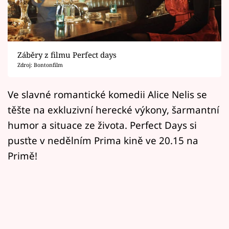
Horoskopy
Sledujte prima+
Filmový festival Karlovy Vary
Záběry z filmu Perfect days
Zdroj: Bontonfilm
Pořady
Ve slavné romantické komedii Alice Nelis se
Mámy sobě
těšte na exkluzivní herecké výkony, šarmantní
humor a situace ze života. Perfect Days si
Přihlášení
pusťte v nedělním Prima kině ve 20.15 na
Primě!
Sledujte nás