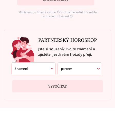
Ministerstvo financí varuje: Účastí na hazardní hře může
vzniknout závislost ⑱
PARTNERSKÝ HOROSKOP
Jste si souzení? Zvolte znamení a
zjistěte, jestli vám hvězdy přejí.
VYPOČÍTAT