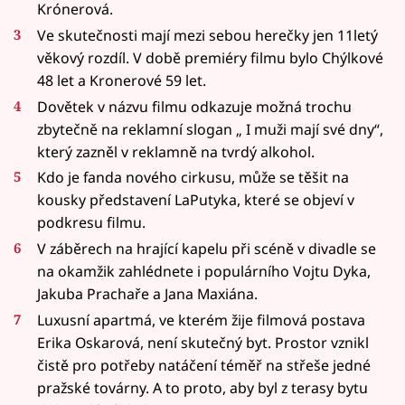
Krónerová.
Ve skutečnosti mají mezi sebou herečky jen 11letý
věkový rozdíl. V době premiéry filmu bylo Chýlkové
48 let a Kronerové 59 let.
Dovětek v názvu filmu odkazuje možná trochu
zbytečně na reklamní slogan „ I muži mají své dny“,
který zazněl v reklamně na tvrdý alkohol.
Kdo je fanda nového cirkusu, může se těšit na
kousky představení LaPutyka, které se objeví v
podkresu filmu.
V záběrech na hrající kapelu při scéně v divadle se
na okamžik zahlédnete i populárního Vojtu Dyka,
Jakuba Prachaře a Jana Maxiána.
Luxusní apartmá, ve kterém žije filmová postava
Erika Oskarová, není skutečný byt. Prostor vznikl
čistě pro potřeby natáčení téměř na střeše jedné
pražské továrny. A to proto, aby byl z terasy bytu