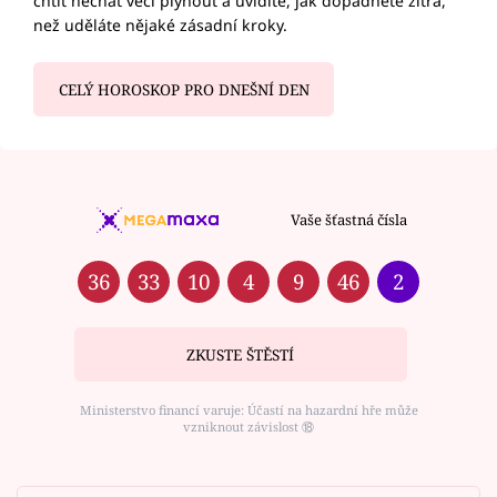
chtít nechat věci plynout a uvidíte, jak dopadnete zítra,
než uděláte nějaké zásadní kroky.
CELÝ HOROSKOP PRO DNEŠNÍ DEN
Vaše šťastná čísla
36
33
10
4
9
46
2
ZKUSTE ŠTĚSTÍ
Ministerstvo financí varuje: Účastí na hazardní hře může
vzniknout závislost ⑱