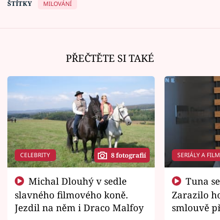
ŠTÍTKY
MILOVÁNÍ
PŘEČTĚTE SI TAKÉ
CELEBRITY
SERIÁLY A FIL
8 fotografií
Michal Dlouhý v sedle
Tuna se chtěl vrátit domů.
slavného filmového koně.
Zarazilo ho
Jezdil na něm i Draco Malfoy
smlouvě př