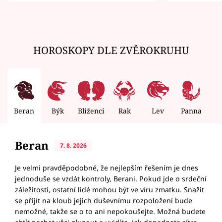
zemřít
HOROSKOPY DLE ZVĚROKRUHU
Beran
Býk
Blíženci
Rak
Lev
Panna
V
Beran
7. 8. 2026
Je velmi pravděpodobné, že nejlepším řešením je dnes
jednoduše se vzdát kontroly, Berani. Pokud jde o srdeční
záležitosti, ostatní lidé mohou být ve víru zmatku. Snažit
se přijít na kloub jejich duševnímu rozpoložení bude
nemožné, takže se o to ani nepokoušejte. Možná budete