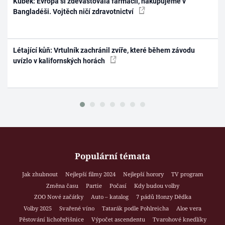
Kubek: Evropa si zdevastovala farmacii, nakupujeme v
Bangladéši. Vojtěch ničí zdravotnictví
Létající kůň: Vrtulník zachránil zvíře, které během závodu
uvízlo v kalifornských horách
Populární témata
Jak zhubnout
Nejlepší filmy 2024
Nejlepší horory
TV program
Změna času
Partie
Počasí
Kdy budou volby
ZOO Nové začátky
Auto – katalog
7 pádů Honzy Dědka
Volby 2025
Svařené víno
Tatarák podle Pohlreicha
Aloe vera
Pěstování lichořeřišnice
Výpočet ascendentu
Tvarohové knedlíky