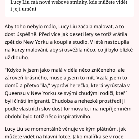
Lucy Liu má nové webové stránky, kde můžete vidět
i její umění
Aby toho nebylo málo, Lucy Liu začala malovat, a to
dost úspěšně. Před více jak deseti lety se totiž vrátila
zpět do New Yorku a koupila studio. V létě nastoupila
na kurzy malování, aby si osvěžila něco, co jí bylo blízké
už dlouho.
"Kdykoliv jsem jako malá viděla něco zničeného, ale
zároveň krásného, musela jsem to mít. Vzala jsem to
domů a přetvořila," vypráví herečka, která vyrůstala v
Queensu v New Yorku se svými chudými rodiči, kteří
byli čínští imigranti. Chudoba a nehezké prostředí ji
podle vlastních slov dost formovalo, i na nepříjemném
období bylo totiž něco inspirativního.
Lucy Liu se momentálně věnuje velkým plátnům, jak
můžete vidět na hlavní fotce. Jako malířka se v roce