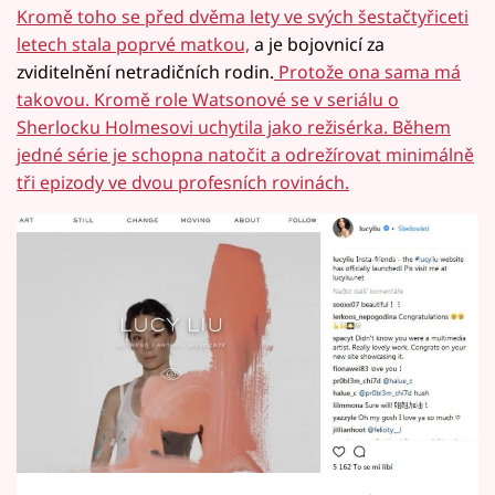
Kromě toho se před dvěma lety ve svých šestačtyřiceti
letech stala poprvé matkou,
a je bojovnicí za
zviditelnění netradičních rodin.
Protože ona sama má
takovou. Kromě role Watsonové se v seriálu o
Sherlocku Holmesovi uchytila jako režisérka. Během
jedné série je schopna natočit a odrežírovat minimálně
tři epizody ve dvou profesních rovinách.