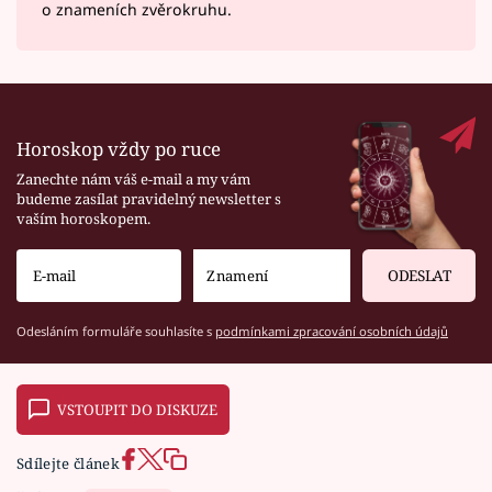
o znameních zvěrokruhu.
Horoskop vždy po ruce
Zanechte nám váš e-mail a my vám
budeme zasílat pravidelný newsletter s
vaším horoskopem.
ODESLAT
Odesláním formuláře souhlasíte s
podmínkami zpracování osobních údajů
VSTOUPIT DO DISKUZE
Sdílejte článek