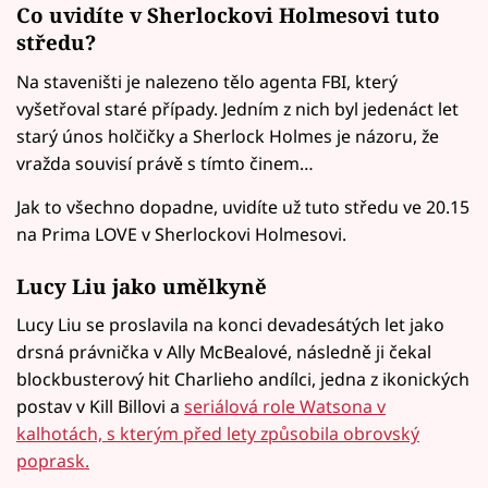
Co uvidíte v Sherlockovi Holmesovi tuto
středu?
Na staveništi je nalezeno tělo agenta FBI, který
vyšetřoval staré případy. Jedním z nich byl jedenáct let
starý únos holčičky a Sherlock Holmes je názoru, že
vražda souvisí právě s tímto činem…
Jak to všechno dopadne, uvidíte už tuto středu ve 20.15
na Prima LOVE v Sherlockovi Holmesovi.
Lucy Liu jako umělkyně
Lucy Liu se proslavila na konci devadesátých let jako
drsná právnička v Ally McBealové, následně ji čekal
blockbusterový hit Charlieho andílci, jedna z ikonických
postav v Kill Billovi a
seriálová role Watsona v
kalhotách, s kterým před lety způsobila obrovský
poprask.