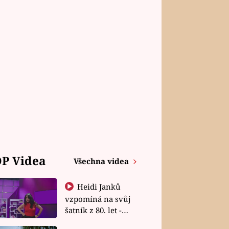
P Videa
Všechna videa
Heidi Janků
vzpomíná na svůj
šatník z 80. let -
Shopaholičky