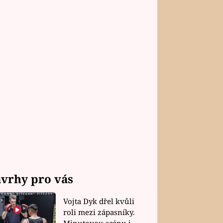
vrhy pro vás
Vojta Dyk dřel kvůli
roli mezi zápasníky.
Minutovou scénu jel