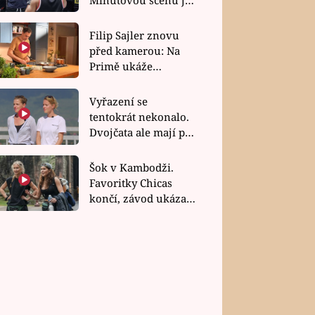
bez dubla
Filip Sajler znovu
před kamerou: Na
Primě ukáže
poctivou kuchyni i
rychlé recepty
Vyřazení se
tentokrát nekonalo.
Dvojčata ale mají po
uzavření třetí etapy
závodu nůž na krku
Šok v Kambodži.
Favoritky Chicas
končí, závod ukázal
svou nejtvrdší tvář