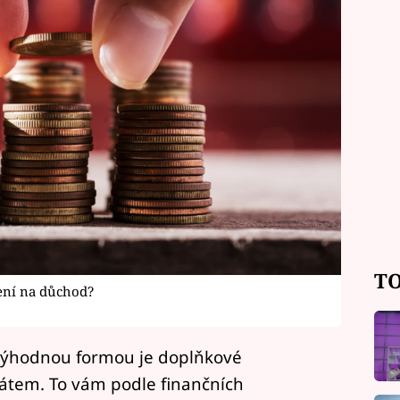
TO
ření na důchod?
 výhodnou formou je doplňkové
átem. To vám podle finančních