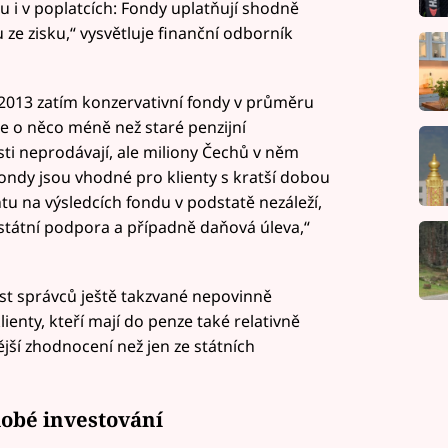
ou i v poplatcích: Fondy uplatňují shodně
ze zisku,“ vysvětluje finanční odborník
 2013 zatím konzervativní fondy v průměru
je o něco méně než staré penzijní
osti neprodávají, ale miliony Čechů v něm
fondy jsou vhodné pro klienty s kratší dobou
tu na výsledcích fondu v podstatě nezáleží,
 státní podpora a případně daňová úleva,“
st správců ještě takzvané nepovinně
ienty, kteří mají do penze také relativně
ější zhodnocení než jen ze státních
obé investování