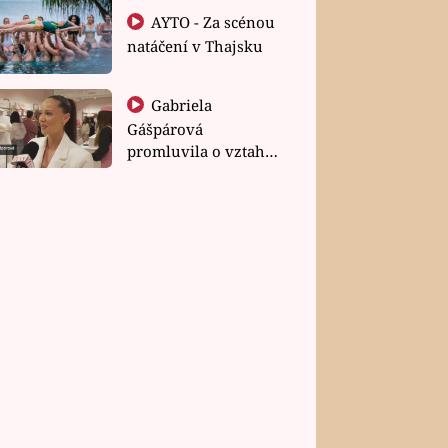
AYTO - Za scénou
natáčení v Thajsku
Gabriela
Gášpárová
promluvila o vztahu
a zakládání rodiny