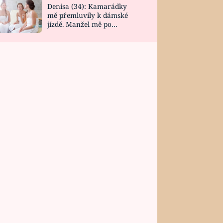
Denisa (34): Kamarádky
mě přemluvily k dámské
jízdě. Manžel mě po
návratu zaskočil