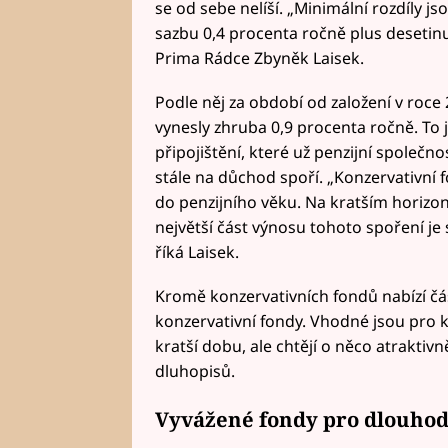
se od sebe nelíší. „Minimální rozdíly js
sazbu 0,4 procenta ročně plus desetinu 
Prima Rádce Zbyněk Laisek.
Podle něj za období od založení v roce
vynesly zhruba 0,9 procenta ročně. To 
připojištění, které už penzijní společn
stále na důchod spoří. „Konzervativní 
do penzijního věku. Na kratším horizon
největší část výnosu tohoto spoření je
říká Laisek.
Kromě konzervativních fondů nabízí čá
konzervativní fondy. Vhodné jsou pro kl
kratší dobu, ale chtějí o něco atraktivn
dluhopisů.
Vyvážené fondy pro dlouhod