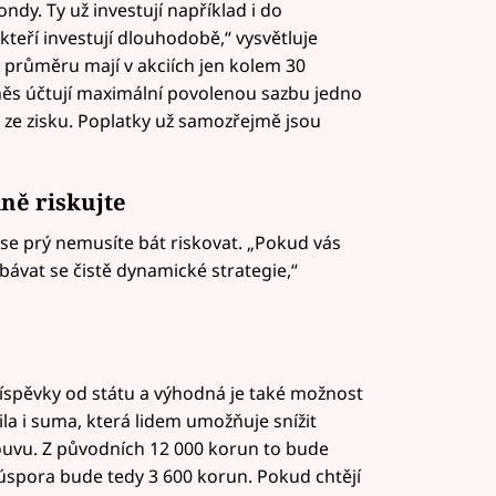
dy. Ty už investují například i do
, kteří investují dlouhodobě,“ vysvětluje
 v průměru mají v akciích jen kolem 30
ěs účtují maximální povolenou sazbu jedno
 ze zisku. Poplatky už samozřejmě jsou
ně riskujte
se prý nemusíte bát riskovat. „Pokud vás
bávat se čistě dynamické strategie,“
říspěvky od státu a výhodná je také možnost
ila i suma, která lidem umožňuje snížit
louvu. Z původních 12 000 korun to bude
úspora bude tedy 3 600 korun. Pokud chtějí