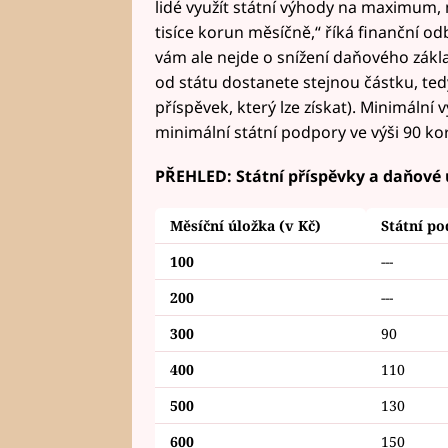
lidé využít státní výhody na maximum, m
tisíce korun měsíčně,“ říká finanční 
vám ale nejde o snížení daňového zákla
od státu dostanete stejnou částku, ted
příspěvek, který lze získat). Minimální
minimální státní podpory ve výši 90 ko
PŘEHLED: Státní příspěvky a daňové ú
Měsíční úložka (v Kč)
Státní po
100
---
200
---
300
90
400
110
500
130
600
150