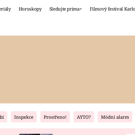
eriály
Horoskopy
Sledujte prima+
Filmový festival Karl
Celebrity
Recept
MÓDA A KRÁSA
HLAVNÍ JÍ
VZTAHY A SEX
SLADKÉ
PRIMA MAMINKA
ZDRAVÉ
bí
Inspekce
Prostřeno!
AYTO?
Módní alarm
Fresh
Living
RECEPTY
BYDLENÍ