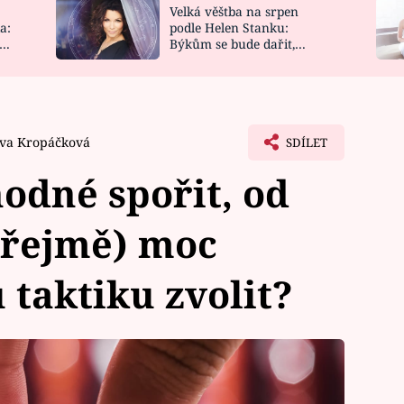
Velká věštba na srpen
NOVINKY
ZAHRADA
a:
podle Helen Stanku:
y
Býkům se bude dařit,
VIDEORECEPTY
DESIGN
Vodnáře čeká jízda
Iva Kropáčková
SDÍLET
hodné spořit, od
zřejmě) moc
 taktiku zvolit?