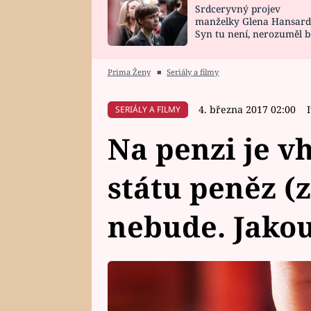
Srdceryvný projev
SNÁŘ
CELEBRITY
manželky Glena Hansard
Syn tu není, nerozuměl b
HOROSKOP NA
VAŘENÍ
tomu, vysvětlila
ROK 2023
Prima Ženy
■
Seriály a filmy
4. března 2017 02:00
SERIÁLY A FILMY
Na penzi je v
státu peněz (
nebude. Jakou