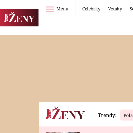
Menu
Celebrity
Vztahy
S
Seriály
Životní styl
ZOO
DIETY A HUBNUTÍ
PROSTŘENO!
CESTOVÁNÍ A
DOVOLENÁ
DUCH
ZDRAVÍ
Trendy:
Pola
Horoskopy
Video
ASTROČLÁNKY
SERIÁLY