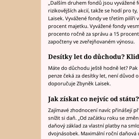
„Dalším druhem fondů jsou vyvážené fon
rizikovějších akcií, takže se hodí pro ty
Laisek. Vyvážené fondy ve třetím pilíři
procent majetku. Vyvážené fondy vesm
procento ročně za správu a 15 procent
započteny ve zveřejňovaném výnosu.
Desítky let do důchodu? Klid
Máte do důchodu ještě hodně let? Pak 
penze čeká za desítky let, není důvod o
doporučuje Zbyněk Laisek.
Jak získat co nejvíc od státu?
Zajímavé zhodnocení navíc přinášejí p
snížit si daň. „Od začátku roku se změn
daňový základ za vlastní platby na sm
dvojnásobek. Maximální roční daňová 