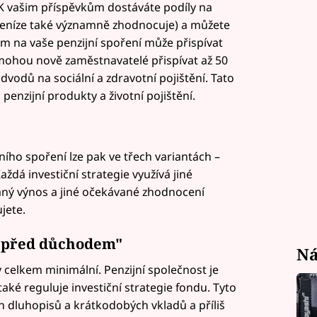
). K vašim příspěvkům dostáváte podíly na
e peníze také významně zhodnocuje) a můžete
m na vaše penzijní spoření může přispívat
mohou nově zaměstnavatelé přispívat až 50
dvodů na sociální a zdravotní pojištění. Tato
enzijní produkty a životní pojištění.
ního spoření lze pak ve třech variantách –
ždá investiční strategie využívá jiné
aný výnos a jiné očekávané zhodnocení
jete.
 "před důchodem"
Ná
 celkem minimální. Penzijní společnost je
aké reguluje investiční strategie fondu. Tyto
ch dluhopisů a krátkodobých vkladů a příliš