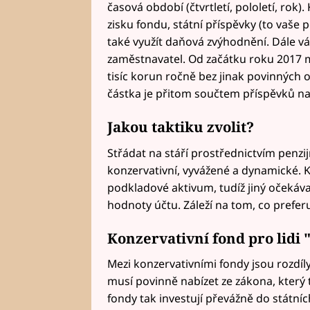
časová období (čtvrtletí, pololetí, rok
zisku fondu, státní příspěvky (to vaš
také využít daňová zvýhodnění. Dále vá
zaměstnavatel. Od začátku roku 2017 
tisíc korun ročně bez jinak povinných o
částka je přitom součtem příspěvků na p
Jakou taktiku zvolit?
Střádat na stáří prostřednictvím penzij
konzervativní, vyvážené a dynamické. Ka
podkladové aktivum, tudíž jiný očekáv
hodnoty účtu. Záleží na tom, co preferu
Konzervativní fond pro lidi
Mezi konzervativními fondy jsou rozdíly
musí povinně nabízet ze zákona, který t
fondy tak investují převážně do státní