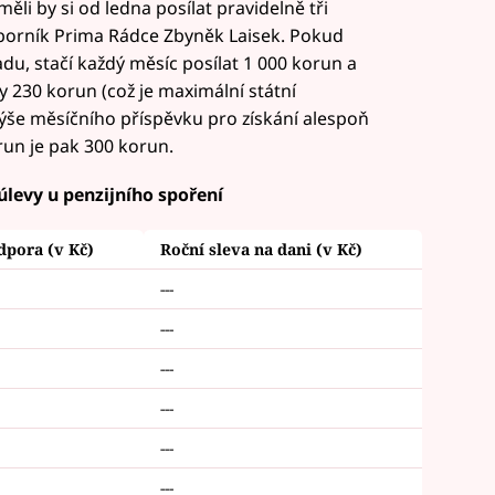
ěli by si od ledna posílat pravidelně tři
odborník Prima Rádce Zbyněk Laisek. Pokud
du, stačí každý měsíc posílat 1 000 korun a
y 230 korun (což je maximální státní
 výše měsíčního příspěvku pro získání alespoň
run je pak 300 korun.
levy u penzijního spoření
dpora (v Kč)
Roční sleva na dani (v Kč)
---
---
---
---
---
---