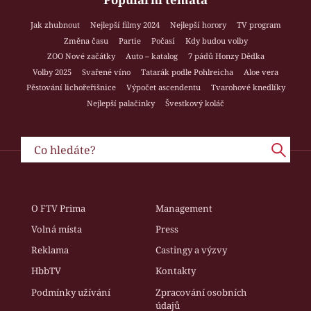
Jak zhubnout
Nejlepší filmy 2024
Nejlepší horory
TV program
Změna času
Partie
Počasí
Kdy budou volby
ZOO Nové začátky
Auto – katalog
7 pádů Honzy Dědka
Volby 2025
Svařené víno
Tatarák podle Pohlreicha
Aloe vera
Pěstování lichořeřišnice
Výpočet ascendentu
Tvarohové knedlíky
Nejlepší palačinky
Švestkový koláč
O FTV Prima
Management
Volná místa
Press
Reklama
Castingy a výzvy
HbbTV
Kontakty
Podmínky užívání
Zpracování osobních
údajů