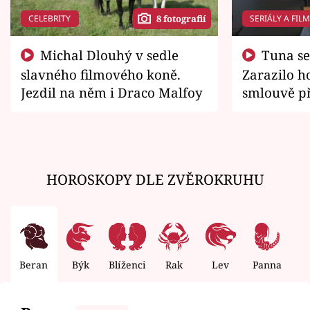
CELEBRITY
SERIÁLY A FIL
8 fotografií
Michal Dlouhý v sedle
Tuna se chtěl vrátit domů.
slavného filmového koně.
Zarazilo ho
Jezdil na něm i Draco Malfoy
smlouvě př
zemřít
HOROSKOPY DLE ZVĚROKRUHU
Beran
Býk
Blíženci
Rak
Lev
Panna
V