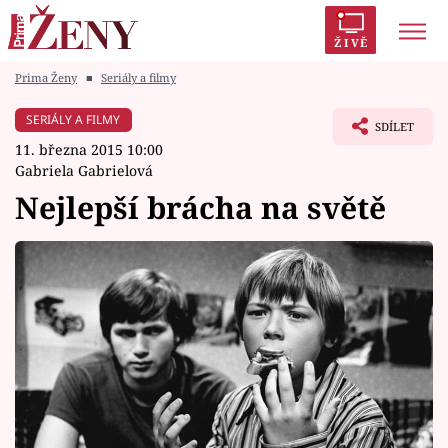
ŽIVĚ
Prima Ženy
■
Seriály a filmy
Trendy:
Polabí
Inspekce
Prostřeno!
AYTO?
SERIÁLY A FILMY
SDÍLET
Módní alarm
Zrádci
Proměny
11. března 2015 10:00
Gabriela Gabrielová
Nejlepší brácha na světě
Témata
Celebrity
Vztahy
Seriály