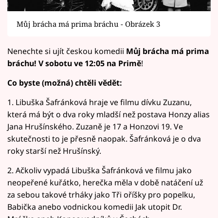
Můj brácha má prima bráchu - Obrázek 3
Nenechte si ujít českou komedii
Můj brácha má prima
bráchu! V sobotu ve 12:05 na Primě
!
Co byste (možná) chtěli vědět:
1. Libuška Šafránková hraje ve filmu dívku Zuzanu,
která má být o dva roky mladší než postava Honzy alias
Jana Hrušínského. Zuzaně je 17 a Honzovi 19. Ve
skutečnosti to je přesně naopak. Šafránková je o dva
roky starší než Hrušínský.
2. Ačkoliv vypadá Libuška Šafránková ve filmu jako
neopeřené kuřátko, herečka měla v době natáčení už
za sebou takové trháky jako Tři oříšky pro popelku,
Babička anebo vodnickou komedii Jak utopit Dr.