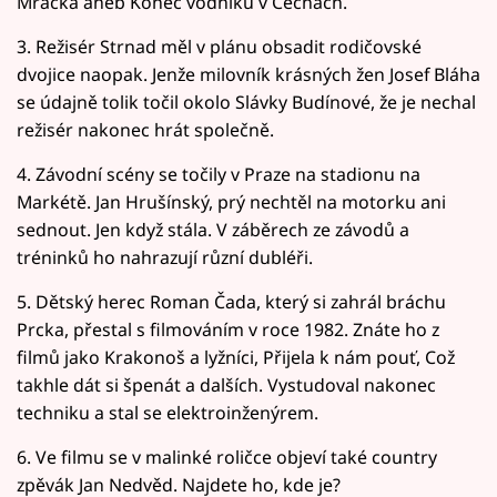
Mráčka aneb Konec vodníků v Čechách.
3. Režisér Strnad měl v plánu obsadit rodičovské
dvojice naopak. Jenže milovník krásných žen Josef Bláha
se údajně tolik točil okolo Slávky Budínové, že je nechal
režisér nakonec hrát společně.
4. Závodní scény se točily v Praze na stadionu na
Markétě. Jan Hrušínský, prý nechtěl na motorku ani
sednout. Jen když stála. V záběrech ze závodů a
tréninků ho nahrazují různí dubléři.
5. Dětský herec Roman Čada, který si zahrál bráchu
Prcka, přestal s filmováním v roce 1982. Znáte ho z
filmů jako Krakonoš a lyžníci, Přijela k nám pouť, Což
takhle dát si špenát a dalších. Vystudoval nakonec
techniku a stal se elektroinženýrem.
6. Ve filmu se v malinké roličce objeví také country
zpěvák Jan Nedvěd. Najdete ho, kde je?