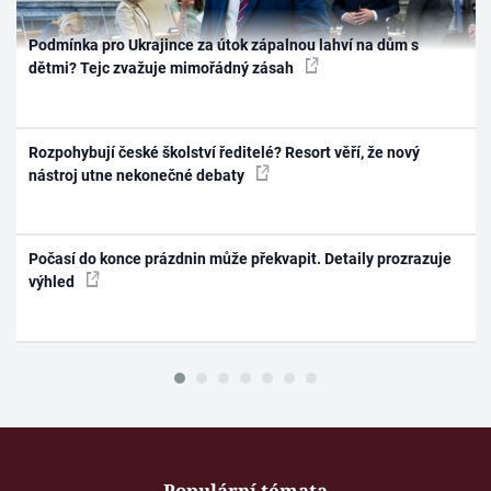
Podmínka pro Ukrajince za útok zápalnou lahví na dům s
dětmi? Tejc zvažuje mimořádný zásah
Rozpohybují české školství ředitelé? Resort věří, že nový
nástroj utne nekonečné debaty
Počasí do konce prázdnin může překvapit. Detaily prozrazuje
výhled
Populární témata