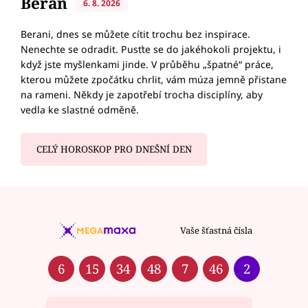
Beran
6. 8. 2026
Berani, dnes se můžete cítit trochu bez inspirace.
Nenechte se odradit. Pusťte se do jakéhokoli projektu, i
když jste myšlenkami jinde. V průběhu „špatné“ práce,
kterou můžete zpočátku chrlit, vám múza jemně přistane
na rameni. Někdy je zapotřebí trocha disciplíny, aby
vedla ke slastné odměně.
CELÝ HOROSKOP PRO DNEŠNÍ DEN
Vaše šťastná čísla
6
15
34
48
7
46
2