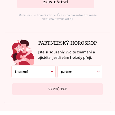
ZKUSTE ŠTĚSTÍ
Ministerstvo financí varuje: Účastí na hazardní hře může
vzniknout závislost ⑱
PARTNERSKÝ HOROSKOP
Jste si souzení? Zvolte znamení a
zjistěte, jestli vám hvězdy přejí.
VYPOČÍTAT