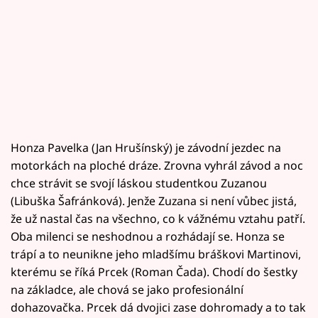
Honza Pavelka (Jan Hrušínský) je závodní jezdec na
motorkách na ploché dráze. Zrovna vyhrál závod a noc
chce strávit se svojí láskou studentkou Zuzanou
(Libuška Šafránková). Jenže Zuzana si není vůbec jistá,
že už nastal čas na všechno, co k vážnému vztahu patří.
Oba milenci se neshodnou a rozhádají se. Honza se
trápí a to neunikne jeho mladšímu bráškovi Martinovi,
kterému se říká Prcek (Roman Čada). Chodí do šestky
na základce, ale chová se jako profesionální
dohazovačka. Prcek dá dvojici zase dohromady a to tak