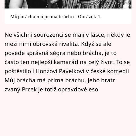
Horoskopy
Sledujte prima+
Můj brácha má prima bráchu - Obrázek 4
Filmový festival Karlovy Vary
Ne všichni sourozenci se mají v lásce, někdy je
mezi nimi obrovská rivalita. Když se ale
Pořady
povede správná ségra nebo brácha, je to
Mámy sobě
často ten nejlepší kamarád na celý život. To se
poštěstilo i Honzovi Pavelkovi v české komedii
Přihlášení
Můj brácha má prima bráchu. Jeho bratr
zvaný Prcek je totiž opravdové eso.
Sledujte nás