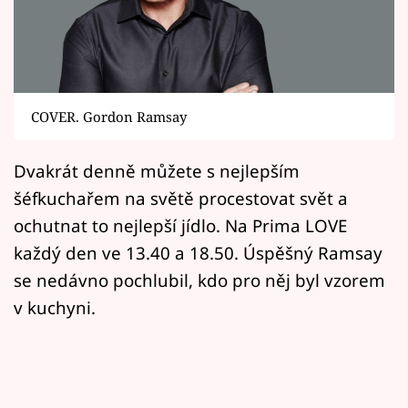
Horoskopy
Sledujte prima+
Filmový festival Karlovy Vary
COVER. Gordon Ramsay
Pořady
Dvakrát denně můžete s nejlepším
Mámy sobě
šéfkuchařem na světě procestovat svět a
ochutnat to nejlepší jídlo. Na Prima LOVE
Přihlášení
každý den ve 13.40 a 18.50. Úspěšný Ramsay
se nedávno pochlubil, kdo pro něj byl vzorem
v kuchyni.
Sledujte nás