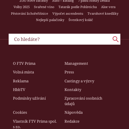
ZOO Nové začátky
Auto – katalog
7 pádů Honzy Dědka
Volby 2025
Svařené víno
Tatarák podle Pohlreicha
Aloe vera
Pěstování lichořeřišnice
Výpočet ascendentu
Tvarohové knedlíky
Nejlepší palačinky
Švestkový koláč
O FTV Prima
Management
Volná místa
Press
Reklama
Castingy a výzvy
HbbTV
Kontakty
Podmínky užívání
Zpracování osobních
údajů
Cookies
Nápověda
Vlastník FTV Prima spol.
Redakce
s r.o.