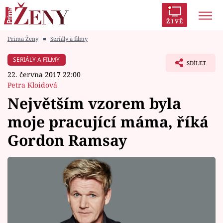
ŽIVĚ
Prima Ženy
■
Seriály a filmy
Trendy:
Polabí
Inspekce
Prostřeno!
AYTO?
SERIÁLY A FILMY
SDÍLET
Módní alarm
Zrádci
Proměny
22. června 2017 22:00
Petra Kloidová
Největším vzorem byla
moje pracující máma, říká
Témata
Gordon Ramsay
Celebrity
Vztahy
Seriály