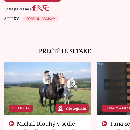
Sdílejte článek
ŠTÍTKY
GORDON RAMSAY
PŘEČTĚTE SI TAKÉ
CELEBRITY
SERIÁLY A FIL
8 fotografií
Michal Dlouhý v sedle
Tuna se chtěl vrátit domů.