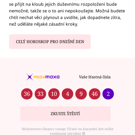
se přijít na kloub jejich duševnímu rozpoložení bude
nemožné, takže se o to ani nepokoušejte. Možná budete
chtít nechat věci plynout a uvidíte, jak dopadnete zítra,
než uděláte nějaké zásadní kroky.
CELÝ HOROSKOP PRO DNEŠNÍ DEN
Vaše šťastná čísla
36
33
10
4
9
46
2
ZKUSTE ŠTĚSTÍ
Ministerstvo financí varuje: Účastí na hazardní hře může
vzniknout závislost ⑱