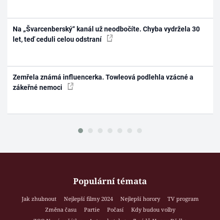
Na „Švarcenberský“ kanál už neodbočíte. Chyba vydržela 30
let, teď ceduli celou odstraní
Zemřela známá influencerka. Towleová podlehla vzácné a
zákeřné nemoci
Populární témata
Jak zhubnout
Nejlepší filmy 2024
Nejlepší horory
TV program
Změna času
Partie
Počasí
Kdy budou volby