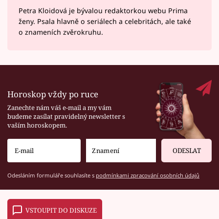
Petra Kloidová je bývalou redaktorkou webu Prima
ženy. Psala hlavně o seriálech a celebritách, ale také
o znameních zvěrokruhu.
Horoskop vždy po ruce
Zanechte nám váš e-mail a my vám
budeme zasílat pravidelný newsletter s
vaším horoskopem.
ODESLAT
Odesláním formuláře souhlasíte s
podmínkami zpracování osobních údajů
VSTOUPIT DO DISKUZE