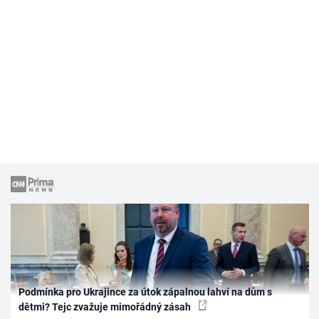
Podmínka pro Ukrajince za útok zápalnou lahví na dům s
dětmi? Tejc zvažuje mimořádný zásah