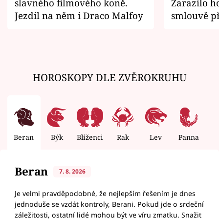
slavného filmového koně.
Zarazilo ho
Jezdil na něm i Draco Malfoy
smlouvě př
zemřít
HOROSKOPY DLE ZVĚROKRUHU
Beran
Býk
Blíženci
Rak
Lev
Panna
V
Beran
7. 8. 2026
Je velmi pravděpodobné, že nejlepším řešením je dnes
jednoduše se vzdát kontroly, Berani. Pokud jde o srdeční
záležitosti, ostatní lidé mohou být ve víru zmatku. Snažit