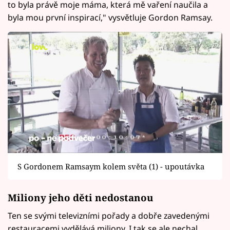
to byla právě moje máma, která mě vaření naučila a
byla mou první inspirací," vysvětluje Gordon Ramsay.
S Gordonem Ramsaym kolem světa (1) - upoutávka
Miliony jeho děti nedostanou
Ten se svými televizními pořady a dobře zavedenými
restauracemi vydělává miliony. I tak se ale nechal