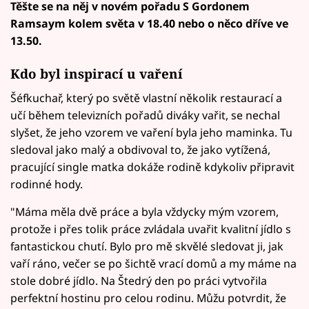
Těšte se na něj v novém pořadu S Gordonem
Ramsaym kolem světa v 18.40 nebo o něco dříve ve
13.50.
Kdo byl inspirací u vaření
Šéfkuchař, který po světě vlastní několik restaurací a
učí během televizních pořadů diváky vařit, se nechal
slyšet, že jeho vzorem ve vaření byla jeho maminka. Tu
sledoval jako malý a obdivoval to, že jako vytížená,
pracující single matka dokáže rodině kdykoliv připravit
rodinné hody.
"Máma měla dvě práce a byla vždycky mým vzorem,
protože i přes tolik práce zvládala uvařit kvalitní jídlo s
fantastickou chutí. Bylo pro mě skvělé sledovat ji, jak
vaří ráno, večer se po šichtě vrací domů a my máme na
stole dobré jídlo. Na Štedrý den po práci vytvořila
perfektní hostinu pro celou rodinu. Můžu potvrdit, že