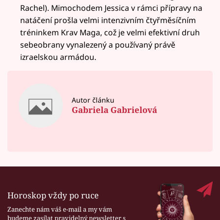
Rachel). Mimochodem Jessica v rámci přípravy na
natáčení prošla velmi intenzivním čtyřměsíčním
tréninkem Krav Maga, což je velmi efektivní druh
sebeobrany vynalezený a používaný právě
izraelskou armádou.
Autor článku
Gabriela Gabrielová
Horoskop vždy po ruce
Zanechte nám váš e-mail a my vám
budeme zasílat pravidelný newsletter s