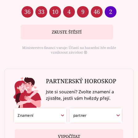
36
33
10
4
9
46
2
ZKUSTE ŠTĚSTÍ
Ministerstvo financí varuje: Účastí na hazardní hře může
vzniknout závislost ⑱
PARTNERSKÝ HOROSKOP
Jste si souzení? Zvolte znamení a
zjistěte, jestli vám hvězdy přejí.
VYPOČÍTAT