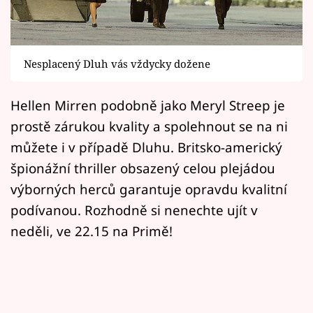
Horoskopy
Sledujte prima+
Nesplacený Dluh vás vždycky dožene
Filmový festival Karlovy Vary
Hellen Mirren podobně jako Meryl Streep je
Pořady
prostě zárukou kvality a spolehnout se na ni
Mámy sobě
můžete i v případě Dluhu. Britsko-americký
špionážní thriller obsazený celou plejádou
Přihlášení
výborných herců garantuje opravdu kvalitní
podívanou. Rozhodně si nenechte ujít v
neděli, ve 22.15 na Primě!
Sledujte nás