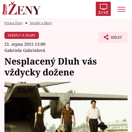
ŽIVĚ
Prima Ženy
■
Seriály a filmy
Trendy:
Polabí
Inspekce
Prostřeno!
AYTO?
SERIÁLY A FILMY
SDÍLET
Módní alarm
Zrádci
Proměny
21. srpna 2015 13:00
Gabriela Gabrielová
Nesplacený Dluh vás
vždycky dožene
Témata
Celebrity
Vztahy
Seriály