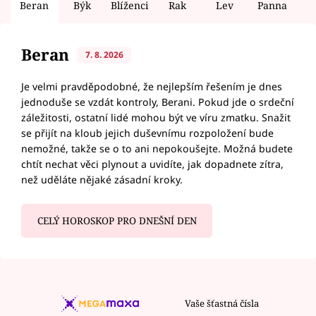
Beran
Býk
Blíženci
Rak
Lev
Panna
V
Beran
7. 8. 2026
Je velmi pravděpodobné, že nejlepším řešením je dnes
jednoduše se vzdát kontroly, Berani. Pokud jde o srdeční
záležitosti, ostatní lidé mohou být ve víru zmatku. Snažit
se přijít na kloub jejich duševnímu rozpoložení bude
nemožné, takže se o to ani nepokoušejte. Možná budete
chtít nechat věci plynout a uvidíte, jak dopadnete zítra,
než uděláte nějaké zásadní kroky.
CELÝ HOROSKOP PRO DNEŠNÍ DEN
Vaše šťastná čísla