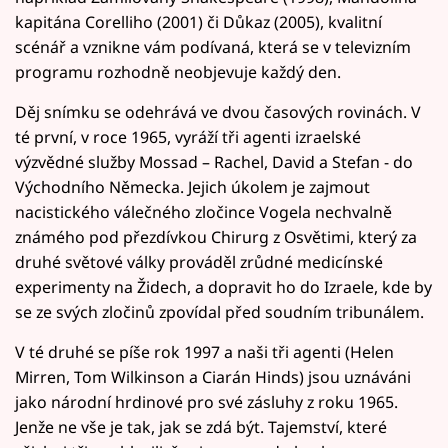
kapitána Corelliho (2001) či Důkaz (2005), kvalitní
scénář a vznikne vám podívaná, která se v televizním
programu rozhodně neobjevuje každý den.
Děj snímku se odehrává ve dvou časových rovinách. V
té první, v roce 1965, vyráží tři agenti izraelské
výzvědné služby Mossad – Rachel, David a Stefan - do
Východního Německa. Jejich úkolem je zajmout
nacistického válečného zločince Vogela nechvalně
známého pod přezdívkou Chirurg z Osvětimi, který za
druhé světové války prováděl zrůdné medicínské
experimenty na Židech, a dopravit ho do Izraele, kde by
se ze svých zločinů zpovídal před soudním tribunálem.
V té druhé se píše rok 1997 a naši tři agenti (Helen
Mirren, Tom Wilkinson a Ciarán Hinds) jsou uznáváni
jako národní hrdinové pro své zásluhy z roku 1965.
Jenže ne vše je tak, jak se zdá být. Tajemství, které