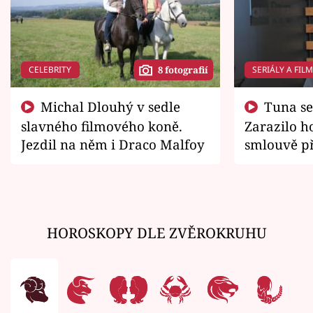
CELEBRITY
SERIÁLY A FIL
8 fotografií
Michal Dlouhý v sedle
Tuna se chtěl vrátit domů.
slavného filmového koně.
Zarazilo ho
Jezdil na něm i Draco Malfoy
smlouvě př
zemřít
HOROSKOPY DLE ZVĚROKRUHU