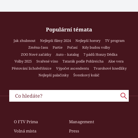
Populární témata
Jak zhubnout
Nejlepší filmy 2024
Nejlepší horory
TV program
Změna času
Partie
Počasí
Kdy budou volby
ZOO Nové začátky
Auto – katalog
7 pádů Honzy Dědka
Volby 2025
Svařené víno
Tatarák podle Pohlreicha
Aloe vera
Pěstování lichořeřišnice
Výpočet ascendentu
Tvarohové knedlíky
Nejlepší palačinky
Švestkový koláč
O FTV Prima
Management
Volná místa
Press