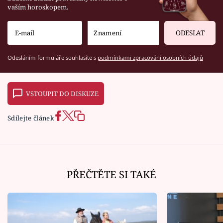
vaším horoskopem.
ODESLAT
Odesláním formuláře souhlasíte s
podmínkami zpracování osobních údajů
VSTOUPIT DO DISKUZE
Sdílejte článek
PŘEČTĚTE SI TAKÉ