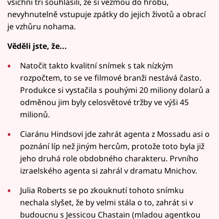
všichni tři souhlasili, že si vezmou do hrobu,
nevyhnutelně vstupuje zpátky do jejich životů a obrací
je vzhůru nohama.
Věděli jste, že...
Natočit takto kvalitní snímek s tak nízkým
rozpočtem, to se ve filmové branži nestává často.
Produkce si vystačila s pouhými 20 miliony dolarů a
odměnou jim byly celosvětové tržby ve výši 45
milionů.
Ciaránu Hindsovi jde zahrát agenta z Mossadu asi o
poznání líp než jiným hercům, protože toto byla již
jeho druhá role obdobného charakteru. Prvního
izraelského agenta si zahrál v dramatu Mnichov.
Julia Roberts se po zkouknutí tohoto snímku
nechala slyšet, že by velmi stála o to, zahrát si v
budoucnu s Jessicou Chastain (mladou agentkou