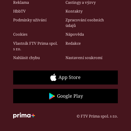
Reklama
Castingy a výzvy
HbbTV
Kontakty
Podmínky užívání
Zpracování osobních
údajů
Cookies
Nápověda
Vlastník FTV Prima spol.
Redakce
s r.o.
Nahlásit chybu
Nastavení soukromí
App Store
Google Play
© FTV Prima spol. s r.o.