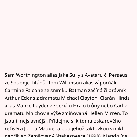
Sam Worthington alias Jake Sully z Avataru či Perseus
ze Souboje Titánů, Tom Wilkinson alias záporňák
Carmine Falcone ze snímku Batman začíná či právník
Arthur Edens z dramatu Michael Clayton, Ciarán Hinds
alias Mance Rayder ze seriálu Hra o trůny nebo Carl z
dramatu Mnichov a výše zmiňovaná Hellen Mirren. To
jsou ti nejslavnější. Přidejme si k tomu oskarového
režiséra Johna Maddena pod jehož taktovkou vznikl
například Zamilovaný Shakespeare (1998), Mandolína