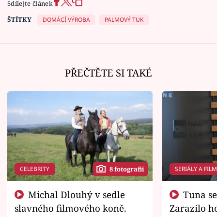
Sdílejte článek
ŠTÍTKY
DOMÁCÍ VÝROBA
PALMOVÝ TUK
PŘEČTĚTE SI TAKÉ
CELEBRITY
SERIÁLY A FIL
8 fotografií
Michal Dlouhý v sedle
Tuna se chtěl vrátit domů.
slavného filmového koně.
Zarazilo ho