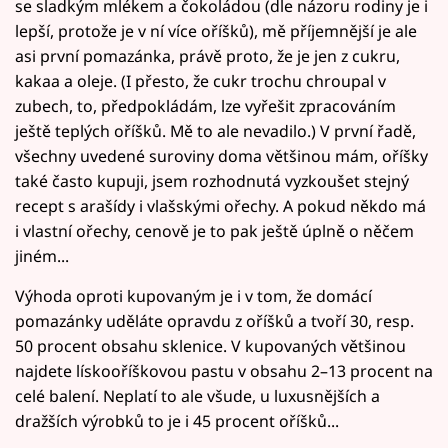
se sladkým mlékem a čokoládou (dle názoru rodiny je i
lepší, protože je v ní více oříšků), mě příjemnější je ale
asi první pomazánka, právě proto, že je jen z cukru,
kakaa a oleje. (I přesto, že cukr trochu chroupal v
zubech, to, předpokládám, lze vyřešit zpracováním
ještě teplých oříšků. Mě to ale nevadilo.) V první řadě,
všechny uvedené suroviny doma většinou mám, oříšky
také často kupuji, jsem rozhodnutá vyzkoušet stejný
recept s arašídy i vlašskými ořechy. A pokud někdo má
i vlastní ořechy, cenově je to pak ještě úplně o něčem
jiném...
Výhoda oproti kupovaným je i v tom, že domácí
pomazánky uděláte opravdu z oříšků a tvoří 30, resp.
50 procent obsahu sklenice. V kupovaných většinou
najdete lískooříškovou pastu v obsahu 2–13 procent na
celé balení. Neplatí to ale všude, u luxusnějších a
dražších výrobků to je i 45 procent oříšků...