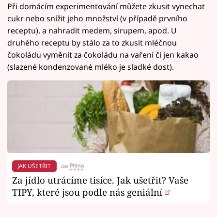
Při domácím experimentování můžete zkusit vynechat
cukr nebo snížit jeho množství (v případě prvního
receptu), a nahradit medem, sirupem, apod. U
druhého receptu by stálo za to zkusit mléčnou
čokoládu vyměnit za čokoládu na vaření či jen kakao
(slazené kondenzované mléko je sladké dost).
JAK UŠETŘIT
Za jídlo utrácíme tisíce. Jak ušetřit? Vaše
TIPY, které jsou podle nás geniální