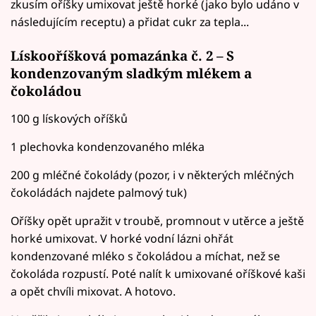
zkusím oříšky umixovat ještě horké (jako bylo udáno v
následujícím receptu) a přidat cukr za tepla...
Lískooříšková pomazánka č. 2 – S
kondenzovaným sladkým mlékem a
čokoládou
100 g lískových oříšků
1 plechovka kondenzovaného mléka
200 g mléčné čokolády (pozor, i v některých mléčných
čokoládách najdete palmový tuk)
Oříšky opět upražit v troubě, promnout v utěrce a ještě
horké umixovat. V horké vodní lázni ohřát
kondenzované mléko s čokoládou a míchat, než se
čokoláda rozpustí. Poté nalít k umixované oříškové kaši
a opět chvíli mixovat. A hotovo.