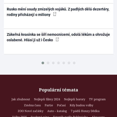
Rusko mění osudy zmizelých vojáků. Z padlých dělá dezertéry,
rodiny přicházejí o miliony
Zákeřná kvasinka se šíří nemocnicemi, odolá lékům a ohrožuje
oslabené. Hlásí ji už i Česko
Populární témata
Jak zhubnout
Nejlepší filmy 2024
Nejlepší horory
TV program
Změna času
Partie
Počasí
Kdy budou volby
ZOO Nové začátky
Auto – katalog
7 pádů Honzy Dědka
Volby 2025
Svařené víno
Tatarák podle Pohlreicha
Aloe vera