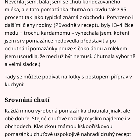
Nevěřila jsem, bála jsem se chuti kondezovaného
mléka, ale tato pomazánka chutná opravdu tak z 95
procent tak jako typická známá z obchodu. Potvrzeno i
dalšími členy rodiny. (Původně v receptu byly i 3–4 lžíce
medu + trochu kardamomu – vynechala jsem, koření
jsem si v pomazánce nedovedla představit a po
ochutnání pomazánky pouze s čokoládou a mlékem
jsem usoudila, že med už být nemusí. Chutnala výborně
a velmi sladce.)
Tady se můžete podívat na fotky s postupem příprav v
kuchyni:
Srovnání chutí
Každá mnou vyrobená pomazánka chutnala jinak, ale
obě dobře. Stejné chuťové rozdíly myslím najdeme i v
obchodech. Klasickou známou lískooříškovou
pomazánku chuťově uspokojivě nahradí druhý recept