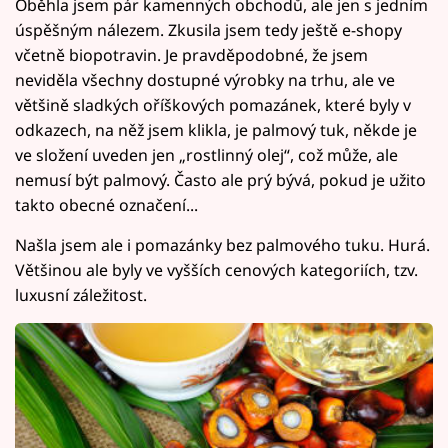
Oběhla jsem pár kamenných obchodů, ale jen s jedním
úspěšným nálezem. Zkusila jsem tedy ještě e-shopy
včetně biopotravin. Je pravděpodobné, že jsem
neviděla všechny dostupné výrobky na trhu, ale ve
většině sladkých oříškových pomazánek, které byly v
odkazech, na něž jsem klikla, je palmový tuk, někde je
ve složení uveden jen „rostlinný olej“, což může, ale
nemusí být palmový. Často ale prý bývá, pokud je užito
takto obecné označení...
Našla jsem ale i pomazánky bez palmového tuku. Hurá.
Většinou ale byly ve vyšších cenových kategoriích, tzv.
luxusní záležitost.