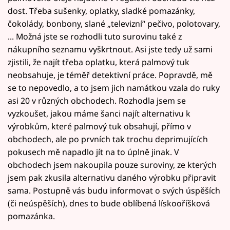
dost. Třeba sušenky, oplatky, sladké pomazánky,
čokolády, bonbony, slané „televizní“ pečivo, polotovary,
... Možná jste se rozhodli tuto surovinu také z
nákupního seznamu vyškrtnout. Asi jste tedy už sami
zjistili, že najít třeba oplatku, která palmový tuk
neobsahuje, je téměř detektivní práce. Popravdě, mě
se to nepovedlo, a to jsem jich namátkou vzala do ruky
asi 20 v různých obchodech. Rozhodla jsem se
vyzkoušet, jakou máme šanci najít alternativu k
výrobkům, které palmový tuk obsahují, přímo v
obchodech, ale po prvních tak trochu deprimujících
pokusech mě napadlo jít na to úplně jinak. V
obchodech jsem nakoupila pouze suroviny, ze kterých
jsem pak zkusila alternativu daného výrobku připravit
sama. Postupně vás budu informovat o svých úspěších
(či neúspěších), dnes to bude oblíbená lískooříšková
pomazánka.