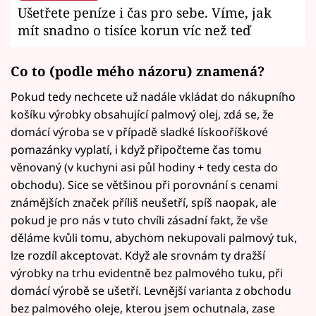
Ušetřete peníze i čas pro sebe. Víme, jak
mít snadno o tisíce korun víc než teď
Co to (podle mého názoru) znamená?
Pokud tedy nechcete už nadále vkládat do nákupního
košíku výrobky obsahující palmový olej, zdá se, že
domácí výroba se v případě sladké lískooříškové
pomazánky vyplatí, i když připočteme čas tomu
věnovaný (v kuchyni asi půl hodiny + tedy cesta do
obchodu). Sice se většinou při porovnání s cenami
známějších značek příliš neušetří, spíš naopak, ale
pokud je pro nás v tuto chvíli zásadní fakt, že vše
děláme kvůli tomu, abychom nekupovali palmový tuk,
lze rozdíl akceptovat. Když ale srovnám ty dražší
výrobky na trhu evidentně bez palmového tuku, při
domácí výrobě se ušetří. Levnější varianta z obchodu
bez palmového oleje, kterou jsem ochutnala, zase