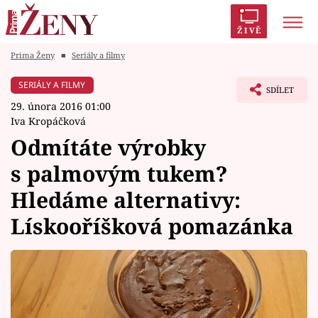
ŽIVĚ
Prima Ženy
■
Seriály a filmy
Trendy:
Polabí
Inspekce
Prostřeno!
AYTO?
SERIÁLY A FILMY
SDÍLET
Módní alarm
Zrádci
Proměny
29. února 2016 01:00
Iva Kropáčková
Odmítáte výrobky
s palmovým tukem?
Témata
Hledáme alternativy:
Celebrity
Lískooříšková pomazánka
Vztahy
Seriály