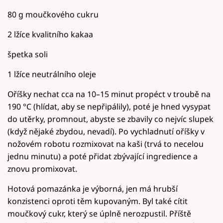
80 g moučkového cukru
2 lžíce kvalitního kakaa
špetka soli
1 lžíce neutrálního oleje
Oříšky nechat cca na 10–15 minut propéct v troubě na
190 °C (hlídat, aby se nepřipálily), poté je hned vysypat
do utěrky, promnout, abyste se zbavily co nejvíc slupek
(když nějaké zbydou, nevadí). Po vychladnutí oříšky v
nožovém robotu rozmixovat na kaši (trvá to necelou
jednu minutu) a poté přidat zbývající ingredience a
znovu promixovat.
Hotová pomazánka je výborná, jen má hrubší
konzistenci oproti těm kupovaným. Byl také cítit
moučkový cukr, který se úplně nerozpustil. Příště