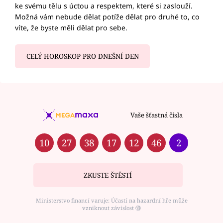
ke svému tělu s úctou a respektem, které si zaslouží.
Možná vám nebude dělat potíže dělat pro druhé to, co
víte, že byste měli dělat pro sebe.
CELÝ HOROSKOP PRO DNEŠNÍ DEN
Vaše šťastná čísla
10
27
38
17
12
46
2
ZKUSTE ŠTĚSTÍ
Ministerstvo financí varuje: Účastí na hazardní hře může
vzniknout závislost ⑱