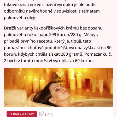
takové označení ve složení výrobku je ale podle
odborníků nevěrohodné v souvislosti s tématem
palmového oleje.
Dražší varianty lískooříškových krémů bez obsahu
palmového tuku: např. 299 korun/280 g. Mě by v
případě prvního receptu, který je, tipuji, této
pomazánce chuťově podobnější, výroba vyšla asi na 90
korun, kdybych chtěla získat 280 gramů. Pomazánku č.
2 bych v tomto množství vyrobila za 69 korun.
SERIÁLY A FILMY