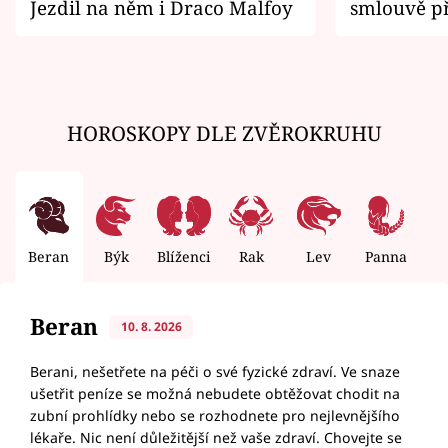
Jezdil na něm i Draco Malfoy
smlouvě př
zemřít
HOROSKOPY DLE ZVĚROKRUHU
Beran
Býk
Blíženci
Rak
Lev
Panna
V
Beran
10. 8. 2026
Berani, nešetřete na péči o své fyzické zdraví. Ve snaze
ušetřit peníze se možná nebudete obtěžovat chodit na
zubní prohlídky nebo se rozhodnete pro nejlevnějšího
lékaře. Nic není důležitější než vaše zdraví. Chovejte se