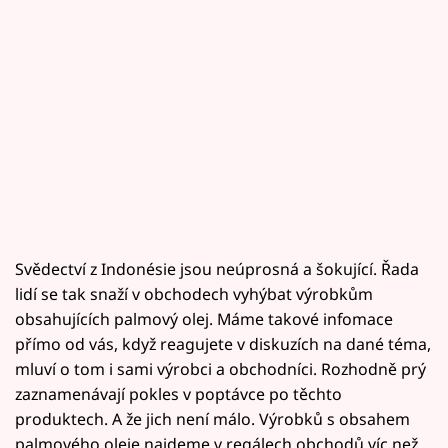
Svědectví z Indonésie jsou neúprosná a šokující. Řada
lidí se tak snaží v obchodech vyhýbat výrobkům
obsahujících palmový olej. Máme takové infomace
přímo od vás, když reagujete v diskuzích na dané téma,
mluví o tom i sami výrobci a obchodníci. Rozhodně prý
zaznamenávají pokles v poptávce po těchto
produktech. A že jich není málo. Výrobků s obsahem
palmového oleje najdeme v regálech obchodů víc než