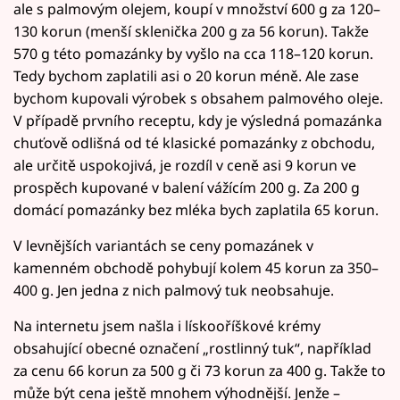
ale s palmovým olejem, koupí v množství 600 g za 120–
130 korun (menší sklenička 200 g za 56 korun). Takže
570 g této pomazánky by vyšlo na cca 118–120 korun.
Tedy bychom zaplatili asi o 20 korun méně. Ale zase
bychom kupovali výrobek s obsahem palmového oleje.
V případě prvního receptu, kdy je výsledná pomazánka
chuťově odlišná od té klasické pomazánky z obchodu,
ale určitě uspokojivá, je rozdíl v ceně asi 9 korun ve
prospěch kupované v balení vážícím 200 g. Za 200 g
domácí pomazánky bez mléka bych zaplatila 65 korun.
V levnějších variantách se ceny pomazánek v
kamenném obchodě pohybují kolem 45 korun za 350–
400 g. Jen jedna z nich palmový tuk neobsahuje.
Na internetu jsem našla i lískooříškové krémy
obsahující obecné označení „rostlinný tuk“, například
za cenu 66 korun za 500 g či 73 korun za 400 g. Takže to
může být cena ještě mnohem výhodnější. Jenže –