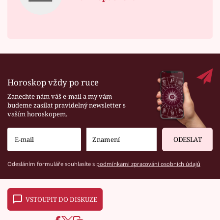
Horoskop vždy po ruce
Zanechte nám váš e-mail a my vám
budeme zasílat pravidelný newsletter s
vaším horoskopem.
ODESLAT
Odesláním formuláře souhlasíte s
podmínkami zpracování osobních údajů
VSTOUPIT DO DISKUZE