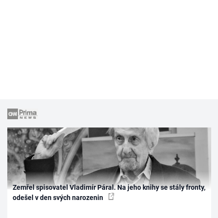
Zemřel spisovatel Vladimír Páral. Na jeho knihy se stály fronty,
odešel v den svých narozenin