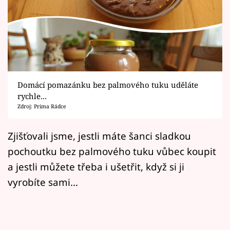
Horoskopy
Sledujte prima+
Filmový festival Karlovy Vary
Pořady
Domácí pomazánku bez palmového tuku uděláte
rychle...
Mámy sobě
Zdroj: Prima Rádce
Přihlášení
Zjišťovali jsme, jestli máte šanci sladkou
pochoutku bez palmového tuku vůbec koupit
a jestli můžete třeba i ušetřit, když si ji
Sledujte nás
vyrobíte sami...