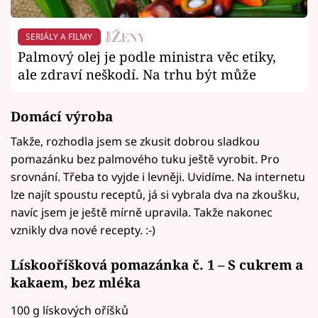
SERIÁLY A FILMY
Palmový olej je podle ministra věc etiky,
ale zdraví neškodí. Na trhu být může
Domácí výroba
Takže, rozhodla jsem se zkusit dobrou sladkou
pomazánku bez palmového tuku ještě vyrobit. Pro
srovnání. Třeba to vyjde i levněji. Uvidíme. Na internetu
lze najít spoustu receptů, já si vybrala dva na zkoušku,
navíc jsem je ještě mírně upravila. Takže nakonec
vznikly dva nové recepty. :-)
Lískooříšková pomazánka č. 1 – S cukrem a
kakaem, bez mléka
100 g lískových oříšků