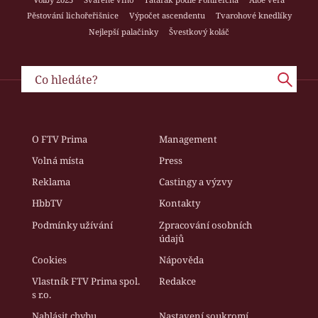
Pěstování lichořeřišnice
Výpočet ascendentu
Tvarohové knedlíky
Nejlepší palačinky
Švestkový koláč
O FTV Prima
Management
Volná místa
Press
Reklama
Castingy a výzvy
HbbTV
Kontakty
Podmínky užívání
Zpracování osobních
údajů
Cookies
Nápověda
Vlastník FTV Prima spol.
Redakce
s r.o.
Nahlásit chybu
Nastavení soukromí