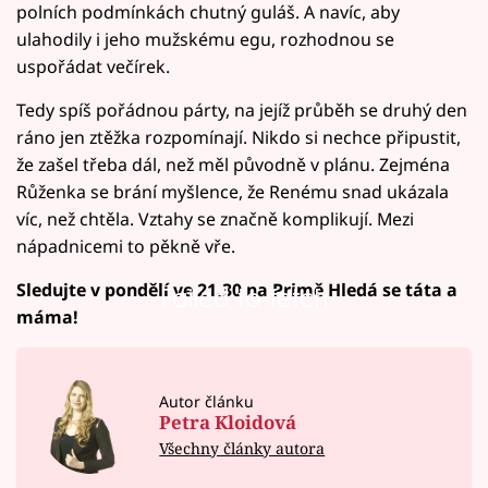
polních podmínkách chutný guláš. A navíc, aby
ulahodily i jeho mužskému egu, rozhodnou se
uspořádat večírek.
Tedy spíš pořádnou párty, na jejíž průběh se druhý den
ráno jen ztěžka rozpomínají. Nikdo si nechce připustit,
že zašel třeba dál, než měl původně v plánu. Zejména
Růženka se brání myšlence, že Renému snad ukázala
víc, než chtěla. Vztahy se značně komplikují. Mezi
nápadnicemi to pěkně vře.
Sledujte v pondělí ve 21.30 na Primě Hledá se táta a
Failed to fetch
máma!
Autor článku
Petra Kloidová
Všechny články autora