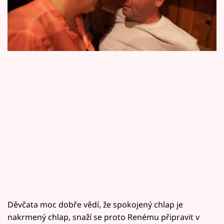
Horoskopy
Hledá se táta a máma, který uvidíte v pondělí
na Primě ve 21.30.
Sledujte prima+
Filmový festival Karlovy Vary
Pořady
Mámy sobě
Přihlášení
Sledujte nás
Děvčata moc dobře vědí, že spokojený chlap je
nakrmený chlap, snaží se proto Renému připravit v