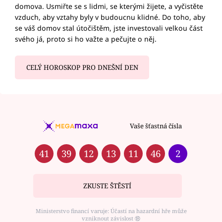
domova. Usmiřte se s lidmi, se kterými žijete, a vyčistěte
vzduch, aby vztahy byly v budoucnu klidné. Do toho, aby
se váš domov stal útočištěm, jste investovali velkou část
svého já, proto si ho važte a pečujte o něj.
CELÝ HOROSKOP PRO DNEŠNÍ DEN
Vaše šťastná čísla
41
39
12
13
11
46
2
ZKUSTE ŠTĚSTÍ
Ministerstvo financí varuje: Účastí na hazardní hře může
vzniknout závislost ⑱