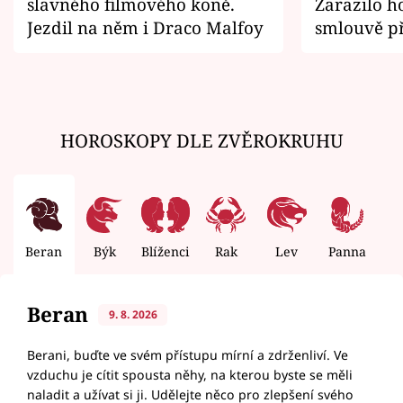
slavného filmového koně.
Zarazilo ho
Jezdil na něm i Draco Malfoy
smlouvě př
zemřít
HOROSKOPY DLE ZVĚROKRUHU
Beran
Býk
Blíženci
Rak
Lev
Panna
V
Beran
9. 8. 2026
Berani, buďte ve svém přístupu mírní a zdrženliví. Ve
vzduchu je cítit spousta něhy, na kterou byste se měli
naladit a užívat si ji. Udělejte něco pro zlepšení svého