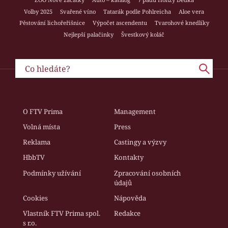
Volby 2025
Svařené víno
Tatarák podle Pohlreicha
Aloe vera
Pěstování lichořeřišnice
Výpočet ascendentu
Tvarohové knedlíky
Nejlepší palačinky
Švestkový koláč
O FTV Prima
Management
Volná místa
Press
Reklama
Castingy a výzvy
HbbTV
Kontakty
Podmínky užívání
Zpracování osobních
údajů
Cookies
Nápověda
Vlastník FTV Prima spol.
Redakce
s r.o.