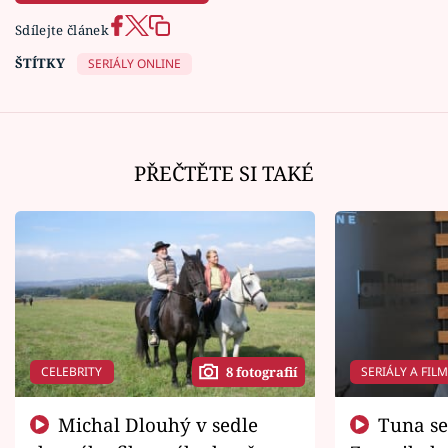
Sdílejte článek
ŠTÍTKY
SERIÁLY ONLINE
PŘEČTĚTE SI TAKÉ
CELEBRITY
SERIÁLY A FIL
8 fotografií
Michal Dlouhý v sedle
Tuna se chtěl vrátit domů.