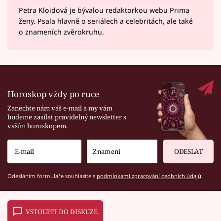
Petra Kloidová je bývalou redaktorkou webu Prima
ženy. Psala hlavně o seriálech a celebritách, ale také
o znameních zvěrokruhu.
Horoskop vždy po ruce
Zanechte nám váš e-mail a my vám
budeme zasílat pravidelný newsletter s
vaším horoskopem.
ODESLAT
Odesláním formuláře souhlasíte s
podmínkami zpracování osobních údajů
VSTOUPIT DO DISKUZE