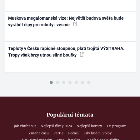
Muskova megalomanská vize: Největší budova světa bude
vyrábět čipy pro roboty i vesmír
Teploty v Česku rapidně stoupnou, platí trojitá VÝSTRAHA.
Tropy však brzy utnou silné bouřky
Populární témata
Jak zhubnout
Nejlepší filmy 2024
Nejlepší horory
TV program
Změna času
Partie
Počasí
Kdy budou volby
ZOO Nové začátky
Auto – katalog
7 pádů Honzy Dědka