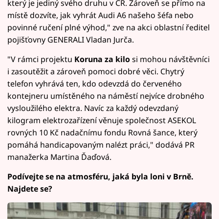
který je jediný svého druhu v ČR. Zároveň se přímo na
místě dozvíte, jak vyhrát Audi A6 našeho šéfa nebo
povinné ručení plné výhod," zve na akci oblastní ředitel
pojišťovny GENERALI Vladan Jurča.
"V rámci projektu
Koruna za kilo
si mohou návštěvníci
i zasoutěžit a zároveň pomoci dobré věci. Chytrý
telefon vyhrává ten, kdo odevzdá do červeného
kontejneru umístěného na náměstí nejvíce drobného
vysloužilého elektra. Navíc za každý odevzdaný
kilogram elektrozařízení věnuje společnost ASEKOL
rovných 10 Kč nadačnímu fondu Rovná šance, který
pomáhá handicapovaným nalézt práci," dodává PR
manažerka Martina Ďaďová.
Podívejte se na atmosféru, jaká byla loni v Brně.
Najdete se?