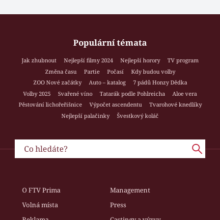
Populární témata
Jak zhubnout
Nejlepší filmy 2024
Nejlepší horory
TV program
Změna času
Partie
Počasí
Kdy budou volby
ZOO Nové začátky
Auto – katalog
7 pádů Honzy Dědka
Volby 2025
Svařené víno
Tatarák podle Pohlreicha
Aloe vera
Pěstování lichořeřišnice
Výpočet ascendentu
Tvarohové knedlíky
Nejlepší palačinky
Švestkový koláč
O FTV Prima
Management
Volná místa
Press
Reklama
Castingy a výzvy