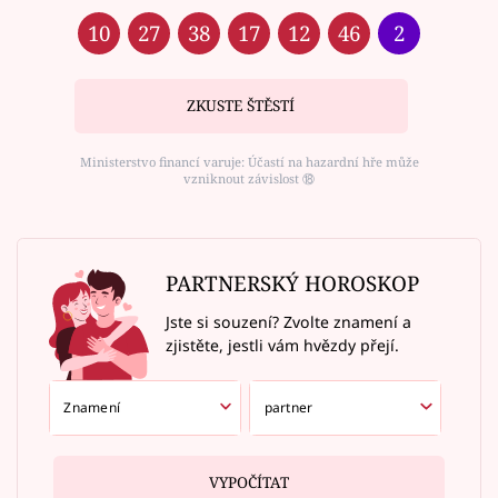
10
27
38
17
12
46
2
ZKUSTE ŠTĚSTÍ
Ministerstvo financí varuje: Účastí na hazardní hře může
vzniknout závislost ⑱
PARTNERSKÝ HOROSKOP
Jste si souzení? Zvolte znamení a
zjistěte, jestli vám hvězdy přejí.
VYPOČÍTAT