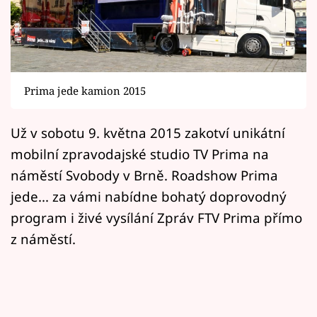
Horoskopy
Sledujte prima+
Filmový festival Karlovy Vary
Prima jede kamion 2015
Pořady
Už v sobotu 9. května 2015 zakotví unikátní
Mámy sobě
mobilní zpravodajské studio TV Prima na
náměstí Svobody v Brně. Roadshow Prima
Přihlášení
jede... za vámi nabídne bohatý doprovodný
program i živé vysílání Zpráv FTV Prima přímo
z náměstí.
Sledujte nás