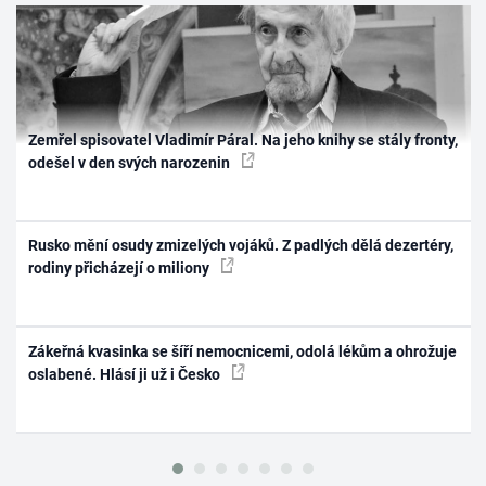
Zemřel spisovatel Vladimír Páral. Na jeho knihy se stály fronty,
odešel v den svých narozenin
Rusko mění osudy zmizelých vojáků. Z padlých dělá dezertéry,
rodiny přicházejí o miliony
Zákeřná kvasinka se šíří nemocnicemi, odolá lékům a ohrožuje
oslabené. Hlásí ji už i Česko