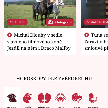
CELEBRITY
SERIÁLY A FIL
8 fotografií
Michal Dlouhý v sedle
Tuna se chtěl vrátit domů.
slavného filmového koně.
Zarazilo ho
Jezdil na něm i Draco Malfoy
smlouvě př
zemřít
HOROSKOPY DLE ZVĚROKRUHU
Beran
Býk
Blíženci
Rak
Lev
Panna
V