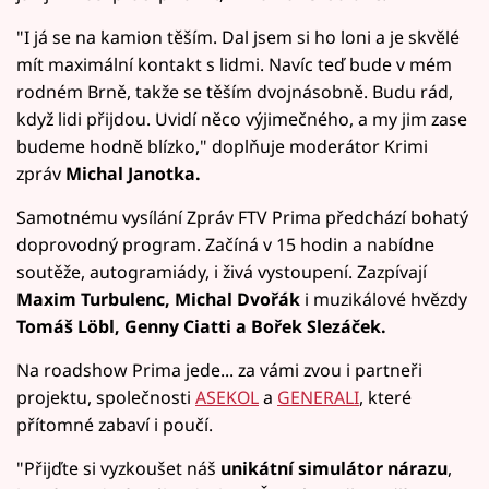
"I já se na kamion těším. Dal jsem si ho loni a je skvělé
mít maximální kontakt s lidmi. Navíc teď bude v mém
rodném Brně, takže se těším dvojnásobně. Budu rád,
když lidi přijdou. Uvidí něco výjimečného, a my jim zase
budeme hodně blízko," doplňuje moderátor Krimi
zpráv
Michal Janotka.
Samotnému vysílání Zpráv FTV Prima předchází bohatý
doprovodný program. Začíná v 15 hodin a nabídne
soutěže, autogramiády, i živá vystoupení. Zazpívají
Maxim Turbulenc, Michal Dvořák
i muzikálové hvězdy
Tomáš Löbl, Genny Ciatti a Bořek Slezáček.
Na roadshow Prima jede... za vámi zvou i partneři
projektu, společnosti
ASEKOL
a
GENERALI
, které
přítomné zabaví i poučí.
"Přijďte si vyzkoušet náš
unikátní simulátor nárazu
,