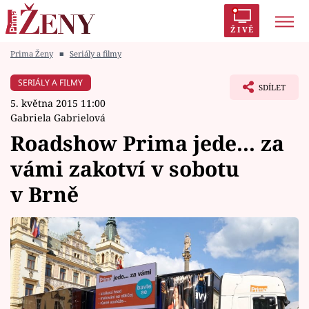
ŽIVĚ
Prima Ženy
■
Seriály a filmy
Trendy:
Polabí
Inspekce
Prostřeno!
AYTO?
SERIÁLY A FILMY
SDÍLET
Módní alarm
Zrádci
Proměny
5. května 2015 11:00
Gabriela Gabrielová
Roadshow Prima jede... za
vámi zakotví v sobotu
Témata
v Brně
Celebrity
Vztahy
Seriály