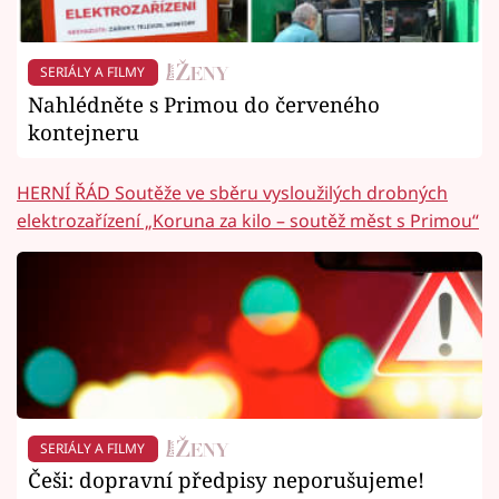
SERIÁLY A FILMY
Nahlédněte s Primou do červeného
kontejneru
HERNÍ ŘÁD Soutěže ve sběru vysloužilých drobných
elektrozařízení „Koruna za kilo – soutěž měst s Primou“
SERIÁLY A FILMY
Češi: dopravní předpisy neporušujeme!