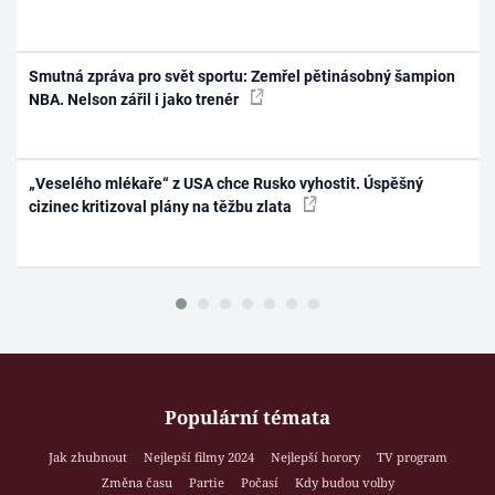
Smutná zpráva pro svět sportu: Zemřel pětinásobný šampion
NBA. Nelson zářil i jako trenér
„Veselého mlékaře“ z USA chce Rusko vyhostit. Úspěšný
cizinec kritizoval plány na těžbu zlata
Populární témata
Jak zhubnout
Nejlepší filmy 2024
Nejlepší horory
TV program
Změna času
Partie
Počasí
Kdy budou volby