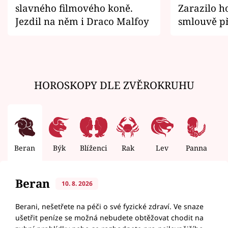
slavného filmového koně.
Zarazilo ho
Jezdil na něm i Draco Malfoy
smlouvě př
zemřít
HOROSKOPY DLE ZVĚROKRUHU
Beran
Býk
Blíženci
Rak
Lev
Panna
V
Beran
10. 8. 2026
Berani, nešetřete na péči o své fyzické zdraví. Ve snaze
ušetřit peníze se možná nebudete obtěžovat chodit na