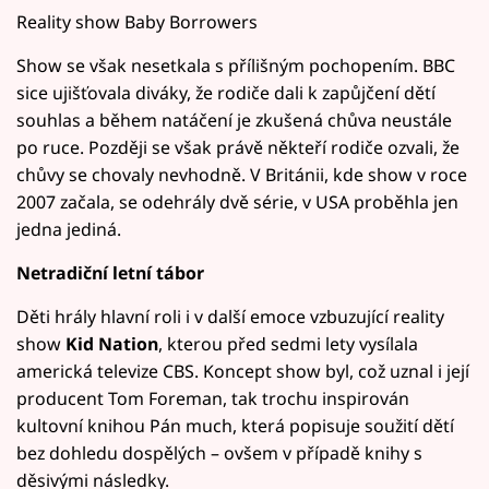
Reality show Baby Borrowers
Show se však nesetkala s přílišným pochopením. BBC
sice ujišťovala diváky, že rodiče dali k zapůjčení dětí
souhlas a během natáčení je zkušená chůva neustále
po ruce. Později se však právě někteří rodiče ozvali, že
chůvy se chovaly nevhodně. V Británii, kde show v roce
2007 začala, se odehrály dvě série, v USA proběhla jen
jedna jediná.
Netradiční letní tábor
Děti hrály hlavní roli i v další emoce vzbuzující reality
show
Kid Nation
, kterou před sedmi lety vysílala
americká televize CBS. Koncept show byl, což uznal i její
producent Tom Foreman, tak trochu inspirován
kultovní knihou Pán much, která popisuje soužití dětí
bez dohledu dospělých – ovšem v případě knihy s
děsivými následky.