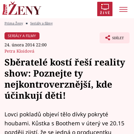
ŽIVĚ
Prima Ženy
■
Seriály a filmy
Trendy:
Polabí
Inspekce
Prostřeno!
AYTO?
SERIÁLY A FILMY
SDÍLET
Módní alarm
Zrádci
Proměny
24. února 2014 22:00
Petra Kloidová
Sběratelé kostí řeší reality
show: Poznejte ty
Témata
nejkontroverznější, kde
Celebrity
účinkují děti!
Vztahy
Lovci pokladů objeví tělo dívky pokryté
Seriály
houbami. Kůstka s Boothem v úterý ve 20.15
později zjistí, že se jedná o producentku