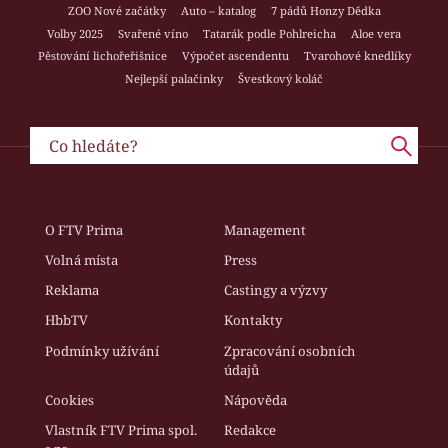
ZOO Nové začátky
Auto – katalog
7 pádů Honzy Dědka
Volby 2025
Svařené víno
Tatarák podle Pohlreicha
Aloe vera
Pěstování lichořeřišnice
Výpočet ascendentu
Tvarohové knedlíky
Nejlepší palačinky
Švestkový koláč
O FTV Prima
Management
Volná místa
Press
Reklama
Castingy a výzvy
HbbTV
Kontakty
Podmínky užívání
Zpracování osobních
údajů
Cookies
Nápověda
Vlastník FTV Prima spol.
Redakce