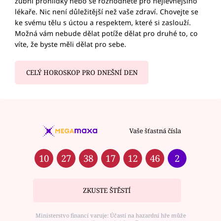
zubní prohlídky nebo se rozhodnete pro nejlevnějšího
lékaře. Nic není důležitější než vaše zdraví. Chovejte se
ke svému tělu s úctou a respektem, které si zaslouží.
Možná vám nebude dělat potíže dělat pro druhé to, co
víte, že byste měli dělat pro sebe.
CELÝ HOROSKOP PRO DNEŠNÍ DEN
Vaše šťastná čísla
10
27
38
17
12
46
2
ZKUSTE ŠTĚSTÍ
Ministerstvo financí varuje: Účastí na hazardní hře může