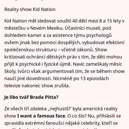
Reality show Kid Nation
Kid Nation měl sledovat soužití 40 dětí mezi 8 a 15 lety v
městečku v Novém Mexiku. Účastníci museli, pod
dohledem kamer a za asistence týmu psychologů
ovšem jinak bez pomoci dospělých, vybudovat efektivní
společenskou strukturu – včetně zákonů. Show
kritizovali ochránci dětských práv s tím, že děti mohou
přijít k psychické i fyzické újmě. Navíc zameškaly měsíc
školy, tvůrci však argumentovali tím, že se během show
naučí jiné dovednosti. Nicméně po 13 epizodách
televize nakonec show zrušila.
Je libo tvář Brada Pitta?
Ze všech tří zdaleka „nejhustší“ byla americká reality
show
I want a famous face
. O co šlo? Nu, přihlásili se
zpravidla extrémní fanoušci nějaké celebrity, kteří se