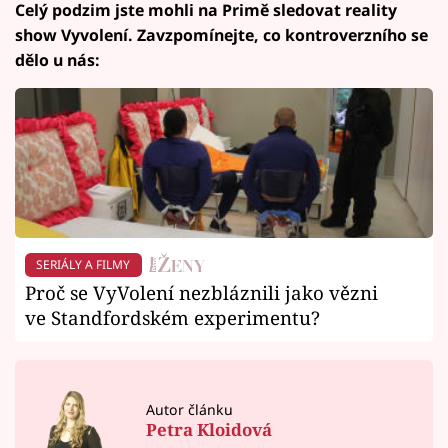
Celý podzim jste mohli na Primě sledovat reality
show Vyvolení. Zavzpomínejte, co kontroverzního se
dělo u nás:
SERIÁLY A FILMY
Proč se VyVolení nezbláznili jako vězni
ve Standfordském experimentu?
Autor článku
Petra Kloidová