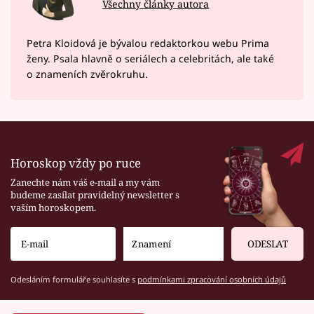
Všechny články autora
Petra Kloidová je bývalou redaktorkou webu Prima
ženy. Psala hlavně o seriálech a celebritách, ale také
o znameních zvěrokruhu.
Horoskop vždy po ruce
Zanechte nám váš e-mail a my vám
budeme zasílat pravidelný newsletter s
vaším horoskopem.
ODESLAT
Odesláním formuláře souhlasíte s
podmínkami zpracování osobních údajů