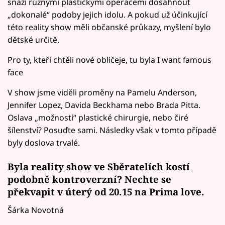
snaží různými plastickými operacemi dosáhnout
„dokonalé“ podoby jejich idolu. A pokud už účinkující
této reality show měli občanské průkazy, myšlení bylo
dětské určitě.
Pro ty, kteří chtěli nové obličeje, tu byla I want famous
face
V show jsme viděli proměny na Pamelu Anderson,
Jennifer Lopez, Davida Beckhama nebo Brada Pitta.
Oslava „možností“ plastické chirurgie, nebo čiré
šílenství? Posuďte sami. Následky však v tomto případě
byly doslova trvalé.
Byla reality show ve Sběratelích kostí
podobně kontroverzní? Nechte se
překvapit v úterý od 20.15 na Prima love.
Šárka Novotná