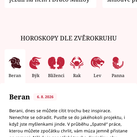
zemřít
HOROSKOPY DLE ZVĚROKRUHU
Beran
Býk
Blíženci
Rak
Lev
Panna
V
Beran
6. 8. 2026
Berani, dnes se můžete cítit trochu bez inspirace.
Nenechte se odradit. Pusťte se do jakéhokoli projektu, i
když jste myšlenkami jinde. V průběhu „špatné“ práce,
kterou můžete zpočátku chrlit, vám múza jemně přistane