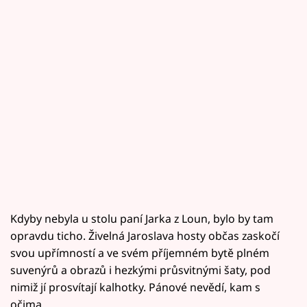
Kdyby nebyla u stolu paní Jarka z Loun, bylo by tam
opravdu ticho. Živelná Jaroslava hosty občas zaskočí
svou upřímností a ve svém příjemném bytě plném
suvenýrů a obrazů i hezkými průsvitnými šaty, pod
nimiž jí prosvítají kalhotky. Pánové nevědí, kam s
očima…