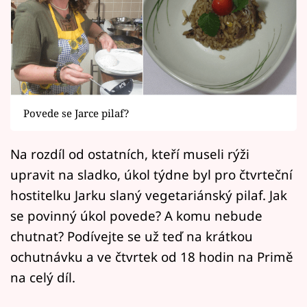
Horoskopy
Sledujte prima+
Filmový festival Karlovy Vary
Pořady
Povede se Jarce pilaf?
Mámy sobě
Na rozdíl od ostatních, kteří museli rýži
upravit na sladko, úkol týdne byl pro čtvrteční
Přihlášení
hostitelku Jarku slaný vegetariánský pilaf. Jak
se povinný úkol povede? A komu nebude
Sledujte nás
chutnat? Podívejte se už teď na krátkou
ochutnávku a ve čtvrtek od 18 hodin na Primě
na celý díl.