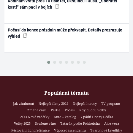
Rodinám vrátil přes 10 tisíc těl, Ukrajinců i Rusů. „Sběratel
kostí“ sám padl v bojích
Počasí do konce prázdnin může překvapit. Detaily prozrazuje
výhled
Populární témata
Jak zhubnout
Nejlepší filmy 2024
Nejlepší horory
TV program
Změna času
Partie
Počasí
Kdy budou volby
ZOO Nové začátky
Auto – katalog
7 pádů Honzy Dědka
Volby 2025
Svařené víno
Tatarák podle Pohlreicha
Aloe vera
Pěstování lichořeřišnice
Výpočet ascendentu
Tvarohové knedlíky