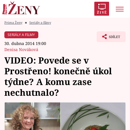
ŽIVĚ
Prima Ženy
■
Seriály a filmy
Trendy:
Polabí
Inspekce
Prostřeno!
AYTO?
SERIÁLY A FILMY
SDÍLET
Módní alarm
Zrádci
Proměny
30. dubna 2014 19:00
Denisa Nováková
VIDEO: Povede se v
Prostřeno! konečně úkol
Témata
týdne? A komu zase
Celebrity
nechutnalo?
Vztahy
Seriály