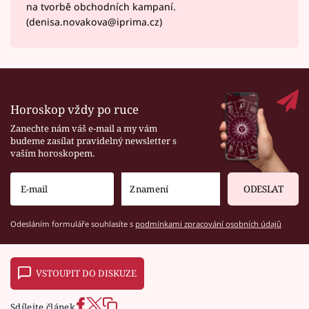
na tvorbě obchodních kampaní.
(denisa.novakova@iprima.cz)
Horoskop vždy po ruce
Zanechte nám váš e-mail a my vám
budeme zasílat pravidelný newsletter s
vaším horoskopem.
ODESLAT
Odesláním formuláře souhlasíte s
podmínkami zpracování osobních údajů
VSTOUPIT DO DISKUZE
Sdílejte článek