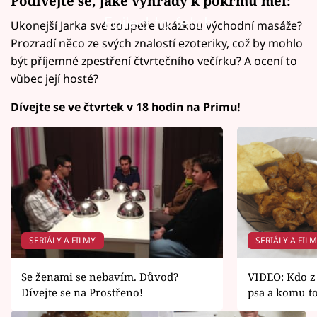
Podívejte se, jaké výhrady k pokrmu měl:
Failed to fetch
Ukonejší Jarka své soupeře ukázkou východní masáže?
Prozradí něco ze svých znalostí ezoteriky, což by mohlo
být příjemné zpestření čtvrtečního večírku? A ocení to
vůbec její hosté?
Dívejte se ve čtvrtek v 18 hodin na Primu!
SERIÁLY A FILMY
SERIÁLY A FIL
Se ženami se nebavím. Důvod?
VIDEO: Kdo z
Dívejte se na Prostřeno!
psa a komu to