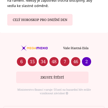
na rameni. Někdy je zapotřebí trocha disciplíny, aby
vedla ke slastné odměně.
CELÝ HOROSKOP PRO DNEŠNÍ DEN
Vaše šťastná čísla
6
15
34
48
7
46
2
ZKUSTE ŠTĚSTÍ
Ministerstvo financí varuje: Účastí na hazardní hře může
vzniknout závislost ⑱