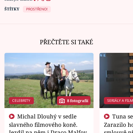
ŠTÍTKY
PROSTŘENO!
PŘEČTĚTE SI TAKÉ
CELEBRITY
SERIÁLY A FIL
8 fotografií
Michal Dlouhý v sedle
Tuna se chtěl vrátit domů.
slavného filmového koně.
Zarazilo ho
Jezdil na něm i Draco Malfoy
smlouvě př