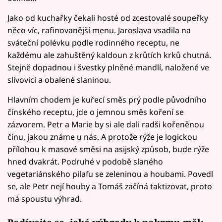
Jako od kuchařky čekali hosté od zcestovalé soupeřky
něco víc, rafinovanější menu. Jaroslava vsadila na
sváteční polévku podle rodinného receptu, ne
každému ale zahuštěný kaldoun z krůtích krků chutná.
Stejně dopadnou i švestky plněné mandlí, naložené ve
slivovici a obalené slaninou.
Hlavním chodem je kuřecí směs prý podle původního
čínského receptu, jde o jemnou směs koření se
zázvorem. Petr a Marie by si ale dali radši kořeněnou
čínu, jakou známe u nás. A protože rýže je logickou
přílohou k masové směsi na asijský způsob, bude rýže
hned dvakrát. Podruhé v podobě slaného
vegetariánského pilafu se zeleninou a houbami. Povedl
se, ale Petr nejí houby a Tomáš začíná taktizovat, proto
má spoustu výhrad.