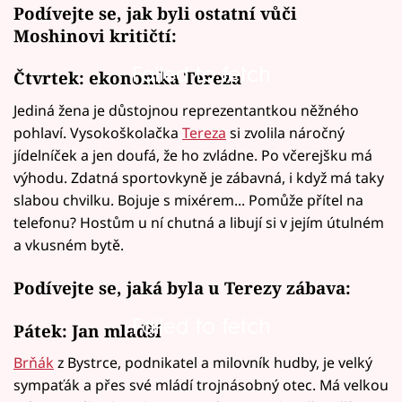
Podívejte se, jak byli ostatní vůči
Moshinovi kritičtí:
Failed to fetch
Failed to fetch
Čtvrtek: ekonomka Tereza
Jediná žena je důstojnou reprezentantkou něžného
pohlaví. Vysokoškolačka
Tereza
si zvolila náročný
jídelníček a jen doufá, že ho zvládne. Po včerejšku má
výhodu. Zdatná sportovkyně je zábavná, i když má taky
slabou chvilku. Bojuje s mixérem... Pomůže přítel na
telefonu? Hostům u ní chutná a libují si v jejím útulném
a vkusném bytě.
Podívejte se, jaká byla u Terezy zábava:
Failed to fetch
Pátek: Jan mladší
Brňák
z Bystrce, podnikatel a milovník hudby, je velký
sympaťák a přes své mládí trojnásobný otec. Má velkou