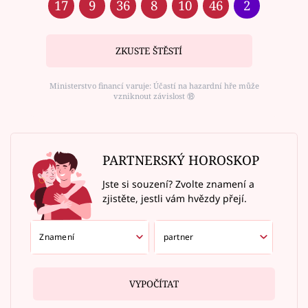
17
9
36
8
10
46
2
ZKUSTE ŠTĚSTÍ
Ministerstvo financí varuje: Účastí na hazardní hře může
vzniknout závislost ⑱
PARTNERSKÝ HOROSKOP
Jste si souzení? Zvolte znamení a
zjistěte, jestli vám hvězdy přejí.
VYPOČÍTAT