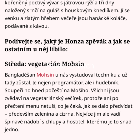
kořeněný poctivý vývar s játrovou rýží a tři dny
naložený srnčí na guláš s houskovým knedlíkem. Jí se
venku a zlatým hřebem večeře jsou hanácké koláče,
podávané s kávou.
Podívejte se, jaký je Honza zpěvák a jak se
ostatním u něj líbilo:
Středa: vegetarián Mohsin
Failed to fetch
Bangladéšan
Mohsin
u nás vystudoval techniku a už
tady zůstal. Je nejen programátor, ale i hudebník.
Soupeři ho hned počeští na Mošiho. Všichni jsou
zvědaví na vegetariánský večírek, protože ani po
přečtení menu netuší, co je čeká. Jak se dalo předvídat
– především zelenina a cizrna. Nejvíce jim ale vadí
špinavé nádobí s chlupy a hostitel, kterému je to snad
jedno.