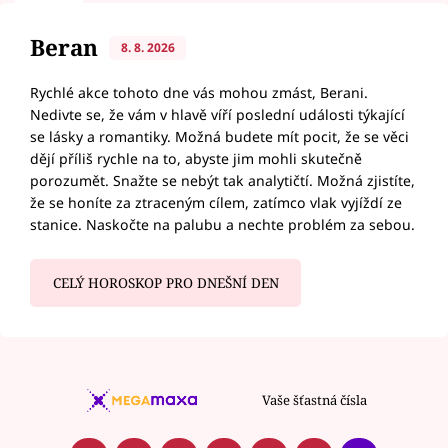
Beran
8. 8. 2026
Rychlé akce tohoto dne vás mohou zmást, Berani.
Nedivte se, že vám v hlavě víří poslední události týkající
se lásky a romantiky. Možná budete mít pocit, že se věci
dějí příliš rychle na to, abyste jim mohli skutečně
porozumět. Snažte se nebýt tak analytičtí. Možná zjistíte,
že se honíte za ztraceným cílem, zatímco vlak vyjíždí ze
stanice. Naskočte na palubu a nechte problém za sebou.
CELÝ HOROSKOP PRO DNEŠNÍ DEN
Vaše šťastná čísla