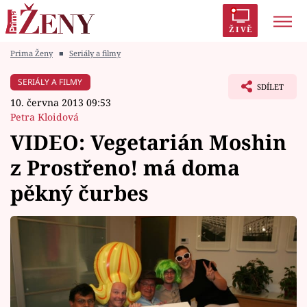
ŽIVĚ
Prima Ženy
■
Seriály a filmy
Trendy:
Polabí
Inspekce
Prostřeno!
AYTO?
SERIÁLY A FILMY
SDÍLET
Módní alarm
Zrádci
Proměny
10. června 2013 09:53
Petra Kloidová
VIDEO: Vegetarián Moshin
z Prostřeno! má doma
Témata
pěkný čurbes
Celebrity
Vztahy
Seriály