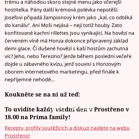
trému a náhodou skoro stejné menu jako včerejší
hostitelka. Pány další krémová polévka nepotěší.
Josefovi připadá žampionový krém jako „kal, co odtéká
do kanálu“. Ani Moši nejásá – nejí totiž houby. Zato
konfitované kachní rillettes jsou vynikající. Na hovězí na
červeném víně má Honza dokonce připravený základ
demi glace. Čí dušené hovězí s kaší hostům zachutná
víc? Jeho, nebo Terezino? Jenže během poslední večeře
dojde u zábavného kvízu, jenž souvisí s Honzovým
oborem internetového marketingu, před finále k
nepříjemné nehodě...
Koukněte se na ni už teď:
Failed to fetch
To uvidíte každý všední den v Prostřeno v
18.00 na Prima family!
Recepty, profily soutěžících a diskuzi najdete na webu
Prostřeno!