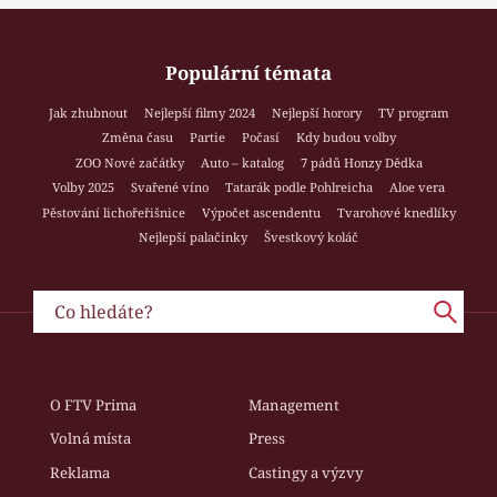
Populární témata
Jak zhubnout
Nejlepší filmy 2024
Nejlepší horory
TV program
Změna času
Partie
Počasí
Kdy budou volby
ZOO Nové začátky
Auto – katalog
7 pádů Honzy Dědka
Volby 2025
Svařené víno
Tatarák podle Pohlreicha
Aloe vera
Pěstování lichořeřišnice
Výpočet ascendentu
Tvarohové knedlíky
Nejlepší palačinky
Švestkový koláč
O FTV Prima
Management
Volná místa
Press
Reklama
Castingy a výzvy