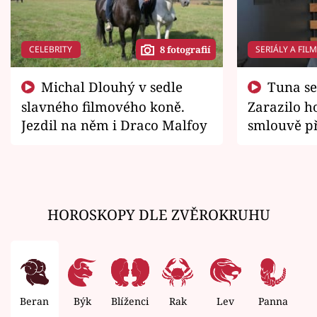
CELEBRITY
SERIÁLY A FIL
8 fotografií
Michal Dlouhý v sedle
Tuna se chtěl vrátit domů.
slavného filmového koně.
Zarazilo ho
Jezdil na něm i Draco Malfoy
smlouvě př
zemřít
HOROSKOPY DLE ZVĚROKRUHU
Beran
Býk
Blíženci
Rak
Lev
Panna
V