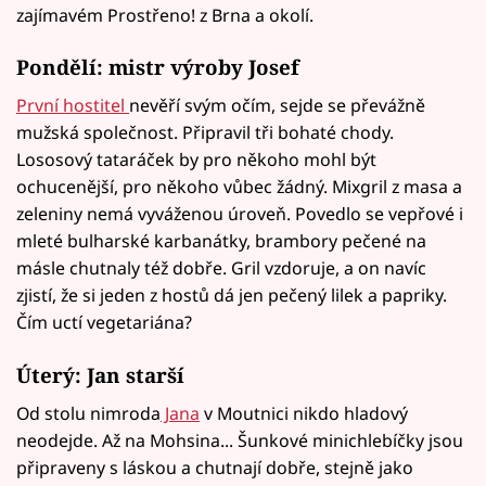
zajímavém Prostřeno! z Brna a okolí.
Pondělí: mistr výroby Josef
První hostitel
nevěří svým očím, sejde se převážně
mužská společnost. Připravil tři bohaté chody.
Lososový tataráček by pro někoho mohl být
ochucenější, pro někoho vůbec žádný. Mixgril z masa a
zeleniny nemá vyváženou úroveň. Povedlo se vepřové i
mleté bulharské karbanátky, brambory pečené na
másle chutnaly též dobře. Gril vzdoruje, a on navíc
zjistí, že si jeden z hostů dá jen pečený lilek a papriky.
Čím uctí vegetariána?
Úterý: Jan starší
Od stolu nimroda
Jana
v Moutnici nikdo hladový
neodejde. Až na Mohsina... Šunkové minichlebíčky jsou
připraveny s láskou a chutnají dobře, stejně jako