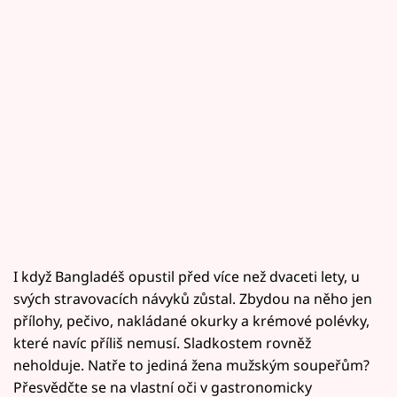
I když Bangladéš opustil před více než dvaceti lety, u
svých stravovacích návyků zůstal. Zbydou na něho jen
přílohy, pečivo, nakládané okurky a krémové polévky,
které navíc příliš nemusí. Sladkostem rovněž
neholduje. Natře to jediná žena mužským soupeřům?
Přesvědčte se na vlastní oči v gastronomicky