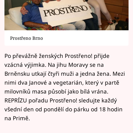
Horoskopy
Sledujte prima+
Filmový festival Karlovy Vary
Prostřeno Brno
Pořady
Po převážně ženských Prostřeno! přijde
Mámy sobě
vzácná výjimka. Na jihu Moravy se na
Brněnsku utkají čtyři muži a jedna žena. Mezi
Přihlášení
nimi dva Janové a vegetarián, který v partě
milovníků masa působí jako bílá vrána.
REPRÍZU pořadu Prostřeno! sledujte každý
Sledujte nás
všední den od pondělí do párku od 18 hodin
na Primě.