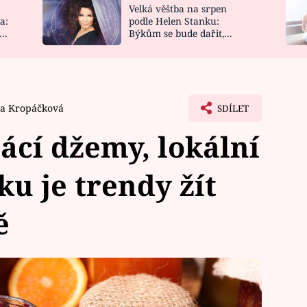
Velká věštba na srpen
NOVINKY
ZAHRADA
a:
podle Helen Stanku:
y
Býkům se bude dařit,
VIDEORECEPTY
DESIGN
Vodnáře čeká jízda
va Kropáčková
SDÍLET
cí džemy, lokální
ku je trendy žít
ě