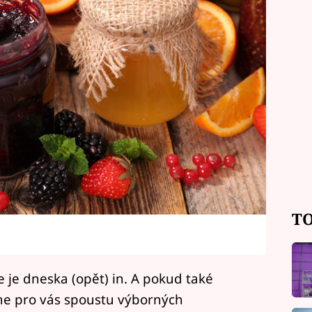
TO
e je dneska (opět) in. A pokud také
e pro vás spoustu výborných