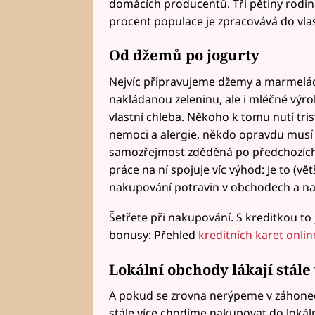
domácích producentů. Tři pětiny rodin p
procent populace je zpracovává do vla
Od džemů po jogurty
Nejvíc připravujeme džemy a marmelády
nakládanou zeleninu, ale i mléčné výro
vlastní chleba. Někoho k tomu nutí tri
nemoci a alergie, někdo opravdu musí š
samozřejmost zděděná po předchozích
práce na ní spojuje víc výhod: Je to (vět
nakupování potravin v obchodech a nav
Šetřete při nakupování. S kreditkou to 
bonusy: Přehled
kreditních karet onlin
Lokální obchody lákají stále 
A pokud se zrovna nerýpeme v záhone
stále více chodíme nakupovat do loká