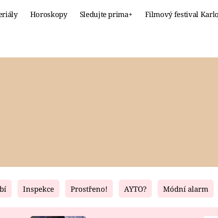
eriály
Horoskopy
Sledujte prima+
Filmový festival Karl
Celebrity
Recept
MÓDA A KRÁSA
HLAVNÍ JÍ
VZTAHY A SEX
SLADKÉ
PRIMA MAMINKA
ZDRAVÉ
bí
Inspekce
Prostřeno!
AYTO?
Módní alarm
Fresh
Living
RECEPTY
BYDLENÍ