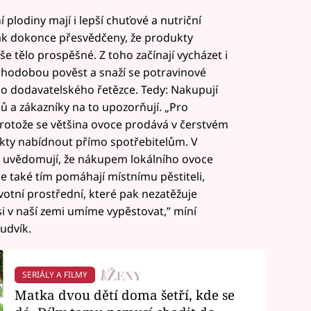
tní plodiny mají i lepší chuťové a nutriční
 pak dokonce přesvědčeny, že produkty
e tělo prospěšné. Z toho začínají vycházet i
uhodobou pověst a snaží se potravinové
ho dodavatelského řetězce. Tedy: Nakupují
ů a zákazníky na to upozorňují. „Pro
 Protože se většina ovoce prodává v čerstvém
kty nabídnout přímo spotřebitelům. V
íce uvědomují, že nákupem lokálního ovoce
ale také tím pomáhají místnímu pěstiteli,
votní prostřední, které pak nezatěžuje
i v naší zemi umíme vypěstovat,” míní
udvík.
SERIÁLY A FILMY
Matka dvou dětí doma šetří, kde se