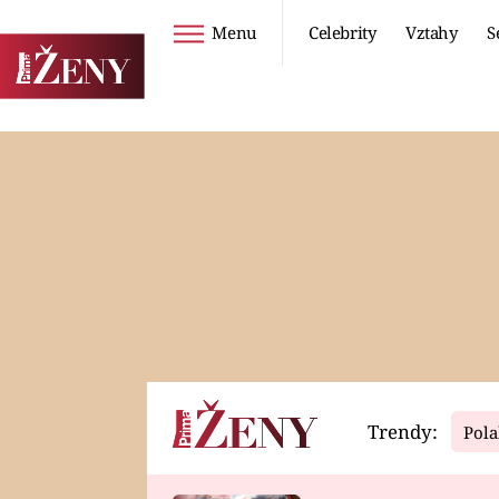
Menu
Celebrity
Vztahy
S
Seriály
Životní styl
ZOO
DIETY A HUBNUTÍ
PROSTŘENO!
CESTOVÁNÍ A
DOVOLENÁ
DUCH
ZDRAVÍ
Trendy:
Pola
Horoskopy
Video
ASTROČLÁNKY
SERIÁLY