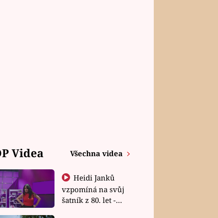
P Videa
Všechna videa
Heidi Janků
vzpomíná na svůj
šatník z 80. let -
Shopaholičky