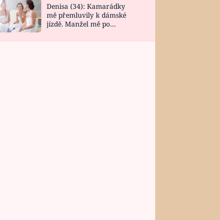
Denisa (34): Kamarádky
mě přemluvily k dámské
jízdě. Manžel mě po
návratu zaskočil