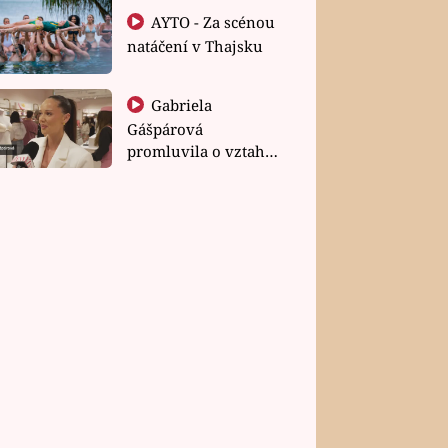
AYTO - Za scénou
natáčení v Thajsku
Gabriela
Gášpárová
promluvila o vztahu
a zakládání rodiny