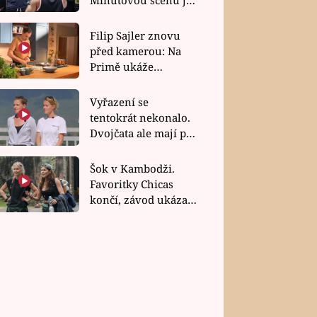
bez dubla
Filip Sajler znovu
před kamerou: Na
Primě ukáže
poctivou kuchyni i
rychlé recepty
Vyřazení se
tentokrát nekonalo.
Dvojčata ale mají po
uzavření třetí etapy
závodu nůž na krku
Šok v Kambodži.
Favoritky Chicas
končí, závod ukázal
svou nejtvrdší tvář