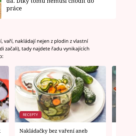
dá. Díky tomu nemusí chodit do
práce
, vaří, nakládají nejen z plodin z vlastní
i začali), tady najdete řadu vynikajících
b:
RECEPTY
RECEPTY
k
Nakládačky bez vaření aneb
Rajčat