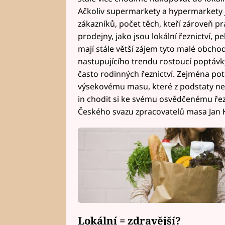
Ačkoliv supermarkety a hypermarkety j
zákazníků, počet těch, kteří zároveň pr
prodejny, jako jsou lokální řeznictví, pe
mají stále větší zájem tyto malé obch
nastupujícího trendu rostoucí poptáv
často rodinných řeznictví. Zejména potě
výsekovému masu, které z podstaty ne
in chodit si ke svému osvědčenému řezn
Českého svazu zpracovatelů masa Jan K
Lokální = zdravější?