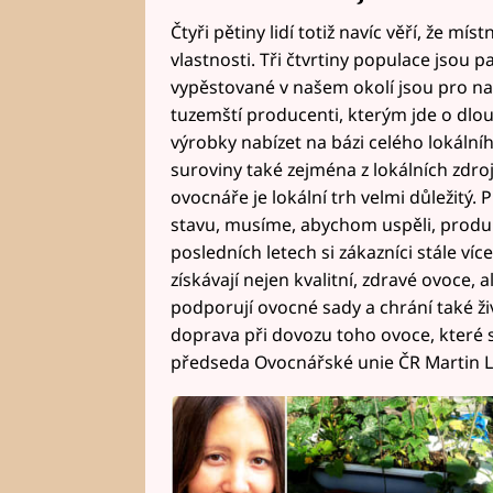
Čtyři pětiny lidí totiž navíc věří, že mís
vlastnosti. Tři čtvrtiny populace jsou
vypěstované v našem okolí jsou pro naš
tuzemští producenti, kterým jde o dlo
výrobky nabízet na bázi celého lokální
suroviny také zejména z lokálních zdroj
ovocnáře je lokální trh velmi důležitý.
stavu, musíme, abychom uspěli, produ
posledních letech si zákazníci stále v
získávají nejen kvalitní, zdravé ovoce, 
podporují ovocné sady a chrání také ži
doprava při dovozu toho ovoce, které s
předseda Ovocnářské unie ČR Martin L