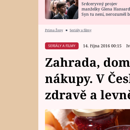
Srdceryvný projev
SNÁŘ
CELEBRITY
manželky Glena Hansard
Syn tu není, nerozuměl b
HOROSKOP NA
VAŘENÍ
tomu, vysvětlila
ROK 2023
Prima Ženy
■
Seriály a filmy
14. října 2016 00:15
I
SERIÁLY A FILMY
Zahrada, domá
nákupy. V Čes
zdravě a levn