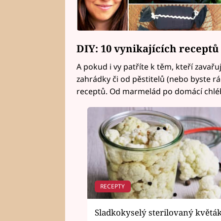
DIY: 10 vynikajících receptů
A pokud i vy patříte k těm, kteří zavařují
zahrádky či od pěstitelů (nebo byste rád
receptů. Od marmelád po domácí chlé
RECEPTY
Sladkokyselý sterilovaný květá