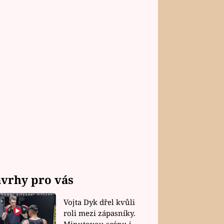
vrhy pro vás
Vojta Dyk dřel kvůli
roli mezi zápasníky.
Minutovou scénu jel