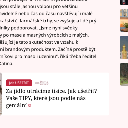
sou stále jasnou volbou pro většinu
avidelně nebo čas od času navštěvují i malé
kařství či farmářské trhy, se zvyšuje a lidé prý
odníky podporovat. „Jsme nyní svědky
ky po mase a masných výrobcích z malých,
šující je tato skutečnost ve vztahu k
ní brandovým produktem. Začíná prostě být
íkovi pro maso i uzeninu“, říká třeba ředitel
atina.
JAK UŠETŘIT
Za jídlo utrácíme tisíce. Jak ušetřit?
Vaše TIPY, které jsou podle nás
geniální