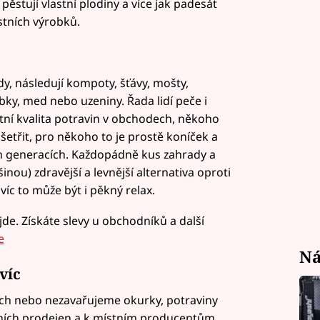
ěstují vlastní plodiny a více jak padesát
stních výrobků.
, následují kompoty, šťávy, mošty,
bky, med nebo uzeniny. Řada lidí peče i
stní kvalita potravin v obchodech, někoho
etřit, pro někoho to je prostě koníček a
 generacích. Každopádně kus zahrady a
šinou) zdravější a levnější alternativa oproti
íc to může být i pěkný relax.
jde. Získáte slevy u obchodníků a další
e
Ná
víc
ch nebo nezavařujeme okurky, potraviny
lních prodejen a k místním producentům.